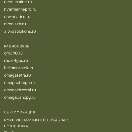
river-marine.ru
rivermarinepro.ru
nav-marine.ru
river-sea.ru
alphasolutions.ru
РАДИОСВЯЗЬ
gm340.ru
radio4you.ru
hellomotorola.ru
omegatetra.ru
omegacharge.ru
omegaintegral.ru
omegacanopy.ru
СЕРТИФИКАЦИЯ
РМРС
·
РКО
·
РРР
·
IMO
·
IEC 60945
·
IACS
ПОДДЕРЖКА