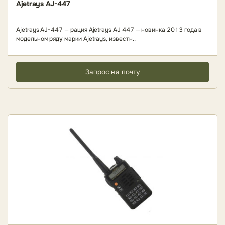
Ajetrays AJ-447
Ajetrays AJ-447 — рация Ajetrays AJ 447 — новинка 2013 года в
модельном ряду марки Ajetrays, известн..
Запрос на почту