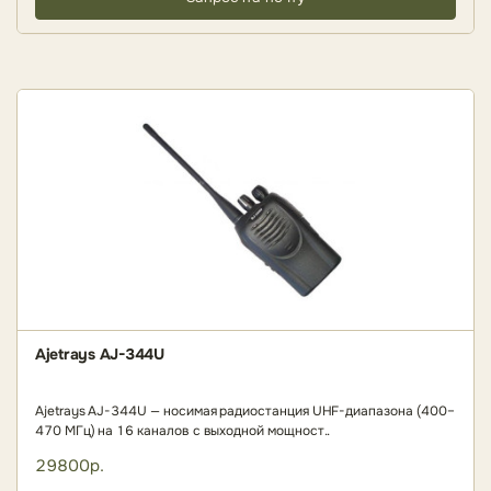
Ajetrays AJ-344U
Ajetrays AJ-344U — носимая радиостанция UHF-диапазона (400–
470 МГц) на 16 каналов с выходной мощност..
29800р.