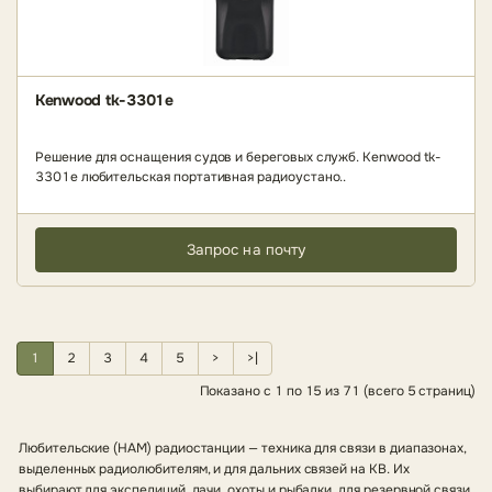
Kenwood tk-3301e
Решение для оснащения судов и береговых служб. Kenwood tk-
3301e любительская портативная радиоустано..
Запрос на почту
1
2
3
4
5
>
>|
Показано с 1 по 15 из 71 (всего 5 страниц)
Любительские (HAM) радиостанции — техника для связи в диапазонах,
выделенных радиолюбителям, и для дальних связей на КВ. Их
выбирают для экспедиций, дачи, охоты и рыбалки, для резервной связи