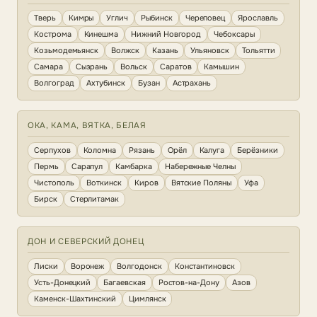
Тверь
Кимры
Углич
Рыбинск
Череповец
Ярославль
Кострома
Кинешма
Нижний Новгород
Чебоксары
Козьмодемьянск
Волжск
Казань
Ульяновск
Тольятти
Самара
Сызрань
Вольск
Саратов
Камышин
Волгоград
Ахтубинск
Бузан
Астрахань
ОКА, КАМА, ВЯТКА, БЕЛАЯ
Серпухов
Коломна
Рязань
Орёл
Калуга
Берёзники
Пермь
Сарапул
Камбарка
Набережные Челны
Чистополь
Воткинск
Киров
Вятские Поляны
Уфа
Бирск
Стерлитамак
ДОН И СЕВЕРСКИЙ ДОНЕЦ
Лиски
Воронеж
Волгодонск
Константиновск
Усть-Донецкий
Багаевская
Ростов-на-Дону
Азов
Каменск-Шахтинский
Цимлянск