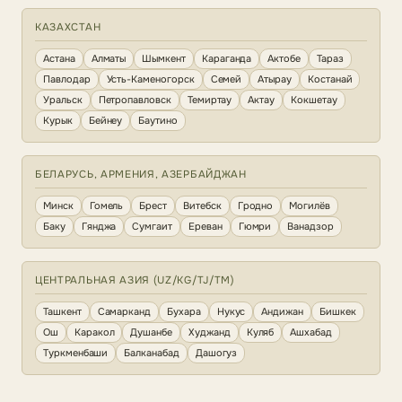
КАЗАХСТАН
Астана
Алматы
Шымкент
Караганда
Актобе
Тараз
Павлодар
Усть-Каменогорск
Семей
Атырау
Костанай
Уральск
Петропавловск
Темиртау
Актау
Кокшетау
Курык
Бейнеу
Баутино
БЕЛАРУСЬ, АРМЕНИЯ, АЗЕРБАЙДЖАН
Минск
Гомель
Брест
Витебск
Гродно
Могилёв
Баку
Гянджа
Сумгаит
Ереван
Гюмри
Ванадзор
ЦЕНТРАЛЬНАЯ АЗИЯ (UZ/KG/TJ/TM)
Ташкент
Самарканд
Бухара
Нукус
Андижан
Бишкек
Ош
Каракол
Душанбе
Худжанд
Куляб
Ашхабад
Туркменбаши
Балканабад
Дашогуз