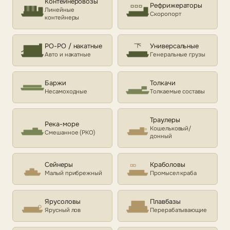
Контейнеровозы
Рефрижераторы
Линейные
Скоропорт
контейнеры
РО-РО / накатные
Универсальные
Авто и накатные
Генеральные грузы
Баржи
Толкачи
Несамоходные
Толкаемые составы
Траулеры
Река-море
Кошельковый/
Смешанное (РКО)
донный
Сейнеры
Краболовы
Малый прибрежный
Промысел краба
Ярусоловы
Плавбазы
Ярусный лов
Перерабатывающие