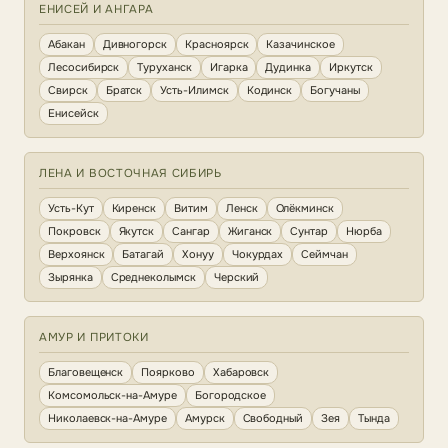
ЕНИСЕЙ И АНГАРА
Абакан
Дивногорск
Красноярск
Казачинское
Лесосибирск
Туруханск
Игарка
Дудинка
Иркутск
Свирск
Братск
Усть-Илимск
Кодинск
Богучаны
Енисейск
ЛЕНА И ВОСТОЧНАЯ СИБИРЬ
Усть-Кут
Киренск
Витим
Ленск
Олёкминск
Покровск
Якутск
Сангар
Жиганск
Сунтар
Нюрба
Верхоянск
Батагай
Хонуу
Чокурдах
Сеймчан
Зырянка
Среднеколымск
Черский
АМУР И ПРИТОКИ
Благовещенск
Поярково
Хабаровск
Комсомольск-на-Амуре
Богородское
Николаевск-на-Амуре
Амурск
Свободный
Зея
Тында