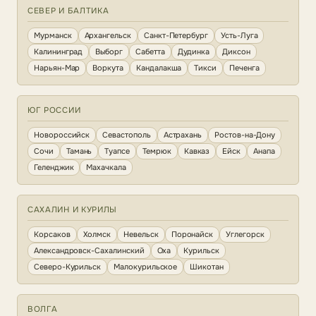
СЕВЕР И БАЛТИКА
Мурманск
Архангельск
Санкт-Петербург
Усть-Луга
Калининград
Выборг
Сабетта
Дудинка
Диксон
Нарьян-Мар
Воркута
Кандалакша
Тикси
Печенга
ЮГ РОССИИ
Новороссийск
Севастополь
Астрахань
Ростов-на-Дону
Сочи
Тамань
Туапсе
Темрюк
Кавказ
Ейск
Анапа
Геленджик
Махачкала
САХАЛИН И КУРИЛЫ
Корсаков
Холмск
Невельск
Поронайск
Углегорск
Александровск-Сахалинский
Оха
Курильск
Северо-Курильск
Малокурильское
Шикотан
ВОЛГА