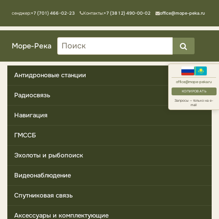
Мессенджер:
+7 (701) 466-02-23
Контакты:
+7 (3812) 490-00-02
office@mope-peka.ru
Море-Река
Антидроновые станции
office@mope-peka.ru
КОПИРОВАТЬ
Радиосвязь
Запросы — только на e-
mail
Навигация
ГМССБ
Эхолоты и рыбопоиск
Видеонаблюдение
Спутниковая связь
Аксессуары и комплектующие