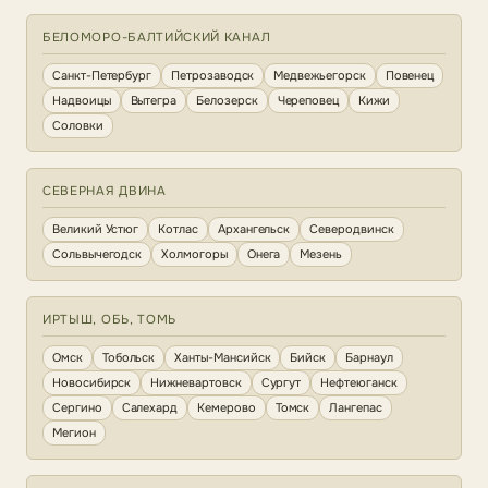
БЕЛОМОРО-БАЛТИЙСКИЙ КАНАЛ
Санкт-Петербург
Петрозаводск
Медвежьегорск
Повенец
Надвоицы
Вытегра
Белозерск
Череповец
Кижи
Соловки
СЕВЕРНАЯ ДВИНА
Великий Устюг
Котлас
Архангельск
Северодвинск
Сольвычегодск
Холмогоры
Онега
Мезень
ИРТЫШ, ОБЬ, ТОМЬ
Омск
Тобольск
Ханты-Мансийск
Бийск
Барнаул
Новосибирск
Нижневартовск
Сургут
Нефтеюганск
Сергино
Салехард
Кемерово
Томск
Лангепас
Мегион