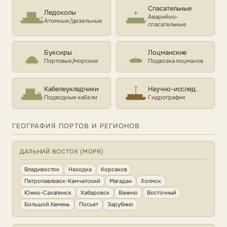
Спасательные
Ледоколы
Аварийно-
Атомные/дизельные
спасательные
Буксиры
Лоцманские
Портовые/морские
Подвозка лоцманов
Кабелеукладчики
Научно-исслед.
Подводные кабели
Гидрография
ГЕОГРАФИЯ ПОРТОВ И РЕГИОНОВ
ДАЛЬНИЙ ВОСТОК (МОРЯ)
Владивосток
Находка
Корсаков
Петропавловск-Камчатский
Магадан
Холмск
Южно-Сахалинск
Хабаровск
Ванино
Восточный
Большой Камень
Посьет
Зарубино