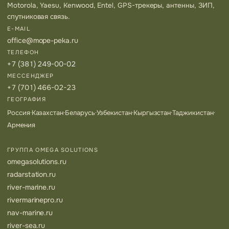
Motorola, Yaesu, Kenwood, Entel, GPS-трекеры, антенны, ЗИП,
спутниковая связь.
E-MAIL
office@mope-peka.ru
ТЕЛЕФОН
+7 (381) 249-00-02
МЕССЕНДЖЕР
+7 (701) 466-02-23
ГЕОГРАФИЯ
Россия
·
Казахстан
·
Беларусь
·
Узбекистан
·
Кыргызстан
·
Таджикистан
·
Армения
ГРУППА OMEGA SOLUTIONS
omegasolutions.ru
radarstation.ru
river-marine.ru
rivermarinepro.ru
nav-marine.ru
river-sea.ru