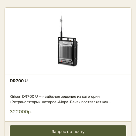
DR700 U
Kirisun DR700 U — надёжное решение из категории
«Ретрансляторы», которое «Море-Река» поставляет как ..
322000р.
Запрос на почту