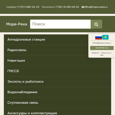
Мессенджер:
+7 (701) 466-02-23
Контакты:
+7 (3812) 490-00-02
office@mope-peka.ru
Море-Река
Антидроновые станции
office@mope-peka.ru
КОПИРОВАТЬ
Радиосвязь
Запросы — только на e-
mail
Навигация
ГМССБ
Эхолоты и рыбопоиск
Видеонаблюдение
Спутниковая связь
Аксессуары и комплектующие