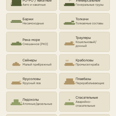
РО-РО / накатные
Универсальные
Авто и накатные
Генеральные грузы
Баржи
Толкачи
Несамоходные
Толкаемые составы
Траулеры
Река-море
Кошельковый/
Смешанное (РКО)
донный
Сейнеры
Краболовы
Малый прибрежный
Промысел краба
Ярусоловы
Плавбазы
Ярусный лов
Перерабатывающие
Спасательные
Ледоколы
Аварийно-
Атомные/дизельные
спасательные