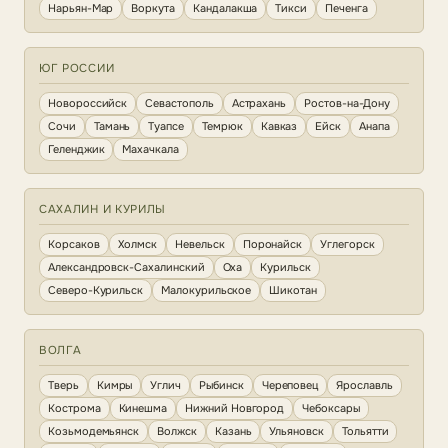
Нарьян-Мар
Воркута
Кандалакша
Тикси
Печенга
ЮГ РОССИИ
Новороссийск
Севастополь
Астрахань
Ростов-на-Дону
Сочи
Тамань
Туапсе
Темрюк
Кавказ
Ейск
Анапа
Геленджик
Махачкала
САХАЛИН И КУРИЛЫ
Корсаков
Холмск
Невельск
Поронайск
Углегорск
Александровск-Сахалинский
Оха
Курильск
Северо-Курильск
Малокурильское
Шикотан
ВОЛГА
Тверь
Кимры
Углич
Рыбинск
Череповец
Ярославль
Кострома
Кинешма
Нижний Новгород
Чебоксары
Козьмодемьянск
Волжск
Казань
Ульяновск
Тольятти