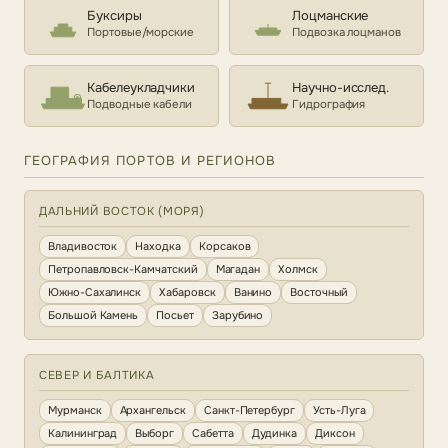
Буксиры
Лоцманские
Портовые/морские
Подвозка лоцманов
Кабелеукладчики
Научно-исслед.
Подводные кабели
Гидрография
ГЕОГРАФИЯ ПОРТОВ И РЕГИОНОВ
ДАЛЬНИЙ ВОСТОК (МОРЯ)
Владивосток
Находка
Корсаков
Петропавловск-Камчатский
Магадан
Холмск
Южно-Сахалинск
Хабаровск
Ванино
Восточный
Большой Камень
Посьет
Зарубино
СЕВЕР И БАЛТИКА
Мурманск
Архангельск
Санкт-Петербург
Усть-Луга
Калининград
Выборг
Сабетта
Дудинка
Диксон