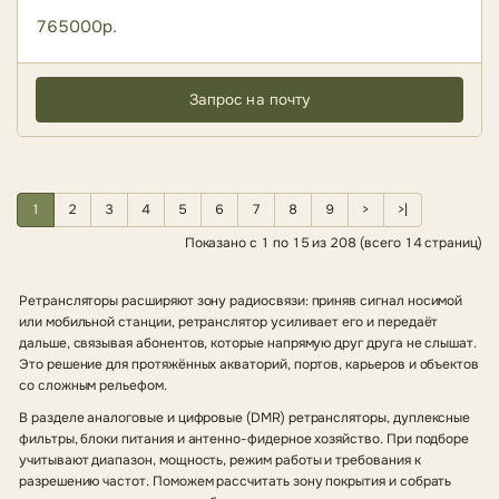
765000р.
Запрос на почту
1
2
3
4
5
6
7
8
9
>
>|
Показано с 1 по 15 из 208 (всего 14 страниц)
Ретрансляторы расширяют зону радиосвязи: приняв сигнал носимой
или мобильной станции, ретранслятор усиливает его и передаёт
дальше, связывая абонентов, которые напрямую друг друга не слышат.
Это решение для протяжённых акваторий, портов, карьеров и объектов
со сложным рельефом.
В разделе аналоговые и цифровые (DMR) ретрансляторы, дуплексные
фильтры, блоки питания и антенно-фидерное хозяйство. При подборе
учитывают диапазон, мощность, режим работы и требования к
разрешению частот. Поможем рассчитать зону покрытия и собрать