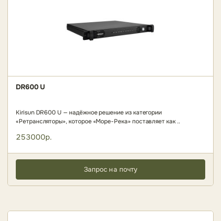
DR600 U
Kirisun DR600 U — надёжное решение из категории
«Ретрансляторы», которое «Море-Река» поставляет как ..
253000р.
Запрос на почту