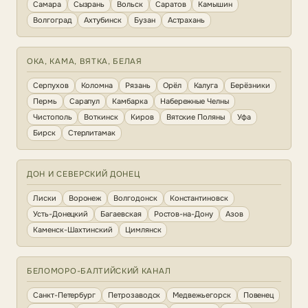
Самара
Сызрань
Вольск
Саратов
Камышин
Волгоград
Ахтубинск
Бузан
Астрахань
ОКА, КАМА, ВЯТКА, БЕЛАЯ
Серпухов
Коломна
Рязань
Орёл
Калуга
Берёзники
Пермь
Сарапул
Камбарка
Набережные Челны
Чистополь
Воткинск
Киров
Вятские Поляны
Уфа
Бирск
Стерлитамак
ДОН И СЕВЕРСКИЙ ДОНЕЦ
Лиски
Воронеж
Волгодонск
Константиновск
Усть-Донецкий
Багаевская
Ростов-на-Дону
Азов
Каменск-Шахтинский
Цимлянск
БЕЛОМОРО-БАЛТИЙСКИЙ КАНАЛ
Санкт-Петербург
Петрозаводск
Медвежьегорск
Повенец