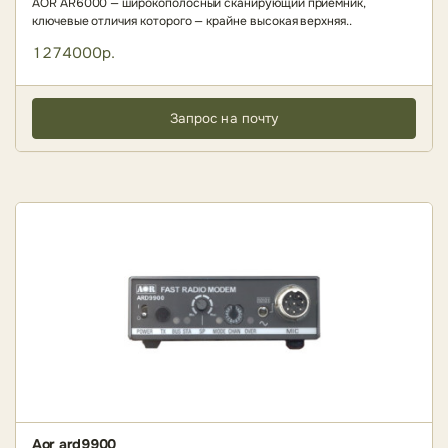
AOR AR6000 — широкополосный сканирующий приёмник,
ключевые отличия которого — крайне высокая верхняя..
1274000р.
Запрос на почту
Aor ard9900