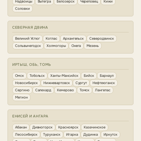
Надвоицы
Вытегра
Белозерск
Череповец
Кижи
Соловки
СЕВЕРНАЯ ДВИНА
Великий Устюг
Котлас
Архангельск
Северодвинск
Сольвычегодск
Холмогоры
Онега
Мезень
ИРТЫШ, ОБЬ, ТОМЬ
Омск
Тобольск
Ханты-Мансийск
Бийск
Барнаул
Новосибирск
Нижневартовск
Сургут
Нефтеюганск
Сергино
Салехард
Кемерово
Томск
Лангепас
Мегион
ЕНИСЕЙ И АНГАРА
Абакан
Дивногорск
Красноярск
Казачинское
Лесосибирск
Туруханск
Игарка
Дудинка
Иркутск