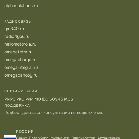
alphasolutions.ru
РАДИОСВЯЗЬ
gm340.ru
radio4you.ru
hellomotorola.ru
omegatetra.ru
omegacharge.ru
omegaintegral.ru
omegacanopy.ru
СЕРТИФИКАЦИЯ
РМРС
·
РКО
·
РРР
·
IMO
·
IEC 60945
·
IACS
ПОДДЕРЖКА
Подбор · доставка · консультация по подключению
РОССИЯ
Санкт-Петербург · Мурманск · Владивосток · Архангельск ·