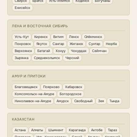
Свирск
Братск
Усть-Илимск
Кодинск
Богучаны
Енисейск
ЛЕНА И ВОСТОЧНАЯ СИБИРЬ
Усть-Кут
Киренск
Витим
Ленск
Олёкминск
Покровск
Якутск
Сангар
Жиганск
Сунтар
Нюрба
Верхоянск
Батагай
Хонуу
Чокурдах
Сеймчан
Зырянка
Среднеколымск
Черский
АМУР И ПРИТОКИ
Благовещенск
Поярково
Хабаровск
Комсомольск-на-Амуре
Богородское
Николаевск-на-Амуре
Амурск
Свободный
Зея
Тында
КАЗАХСТАН
Астана
Алматы
Шымкент
Караганда
Актобе
Тараз