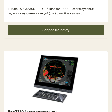
Furuno FAR-3230S-SSD — furuno far-3000 - серия судовых
радиолокационных станций (рлс) c отображением..
Запрос на почту
Far-3310 furuno судовая рлс