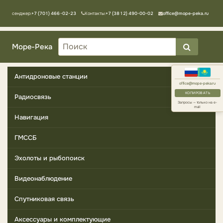
Мессенджер:
+7 (701) 466-02-23
Контакты:
+7 (3812) 490-00-02
office@mope-peka.ru
Море-Река
Антидроновые станции
office@mope-peka.ru
КОПИРОВАТЬ
Радиосвязь
Запросы — только на e-
mail
Навигация
ГМССБ
Эхолоты и рыбопоиск
Видеонаблюдение
Спутниковая связь
Аксессуары и комплектующие