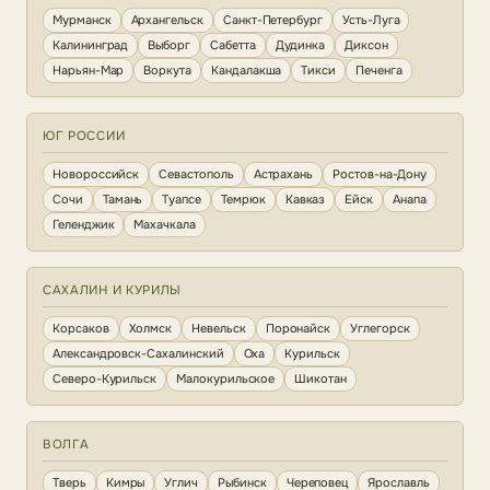
Мурманск
Архангельск
Санкт-Петербург
Усть-Луга
Калининград
Выборг
Сабетта
Дудинка
Диксон
Нарьян-Мар
Воркута
Кандалакша
Тикси
Печенга
ЮГ РОССИИ
Новороссийск
Севастополь
Астрахань
Ростов-на-Дону
Сочи
Тамань
Туапсе
Темрюк
Кавказ
Ейск
Анапа
Геленджик
Махачкала
САХАЛИН И КУРИЛЫ
Корсаков
Холмск
Невельск
Поронайск
Углегорск
Александровск-Сахалинский
Оха
Курильск
Северо-Курильск
Малокурильское
Шикотан
ВОЛГА
Тверь
Кимры
Углич
Рыбинск
Череповец
Ярославль