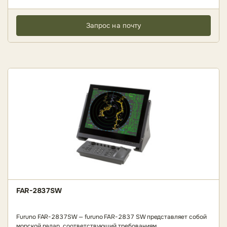
Запрос на почту
FAR-2837SW
Furuno FAR-2837SW — furuno FAR-2837 SW представляет собой
морской радар, соответствующий требованиям..