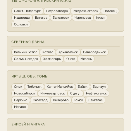
БЕЛОМОРО-БАЛТИЙСКИЙ КАНАЛ
Санкт-Петербург
Петрозаводск
Медвежьегорск
Повенец
Надвоицы
Вытегра
Белозерск
Череповец
Кижи
Соловки
СЕВЕРНАЯ ДВИНА
Великий Устюг
Котлас
Архангельск
Северодвинск
Сольвычегодск
Холмогоры
Онега
Мезень
ИРТЫШ, ОБЬ, ТОМЬ
Омск
Тобольск
Ханты-Мансийск
Бийск
Барнаул
Новосибирск
Нижневартовск
Сургут
Нефтеюганск
Сергино
Салехард
Кемерово
Томск
Лангепас
Мегион
ЕНИСЕЙ И АНГАРА