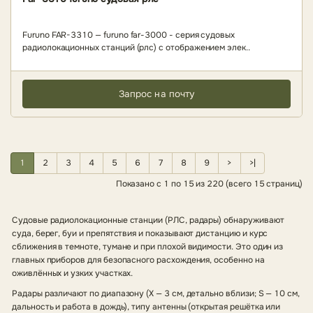
Furuno FAR-3310 — furuno far-3000 - серия судовых
радиолокационных станций (рлс) c отображением элек..
Запрос на почту
1
2
3
4
5
6
7
8
9
>
>|
Показано с 1 по 15 из 220 (всего 15 страниц)
Судовые радиолокационные станции (РЛС, радары) обнаруживают
суда, берег, буи и препятствия и показывают дистанцию и курс
сближения в темноте, тумане и при плохой видимости. Это один из
главных приборов для безопасного расхождения, особенно на
оживлённых и узких участках.
Радары различают по диапазону (X — 3 см, детально вблизи; S — 10 см,
дальность и работа в дождь), типу антенны (открытая решётка или