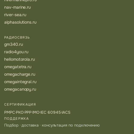
nav-marine.ru
river-sea.ru
alphasolutions.ru
РАДИОСВЯЗЬ
gm340.ru
radio4you.ru
hellomotorola.ru
omegatetra.ru
omegacharge.ru
omegaintegral.ru
omegacanopy.ru
СЕРТИФИКАЦИЯ
РМРС
·
РКО
·
РРР
·
IMO
·
IEC 60945
·
IACS
ПОДДЕРЖКА
Подбор · доставка · консультация по подключению