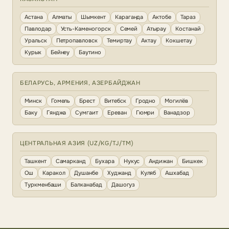
Астана
Алматы
Шымкент
Караганда
Актобе
Тараз
Павлодар
Усть-Каменогорск
Семей
Атырау
Костанай
Уральск
Петропавловск
Темиртау
Актау
Кокшетау
Курык
Бейнеу
Баутино
БЕЛАРУСЬ, АРМЕНИЯ, АЗЕРБАЙДЖАН
Минск
Гомель
Брест
Витебск
Гродно
Могилёв
Баку
Гянджа
Сумгаит
Ереван
Гюмри
Ванадзор
ЦЕНТРАЛЬНАЯ АЗИЯ (UZ/KG/TJ/TM)
Ташкент
Самарканд
Бухара
Нукус
Андижан
Бишкек
Ош
Каракол
Душанбе
Худжанд
Куляб
Ашхабад
Туркменбаши
Балканабад
Дашогуз