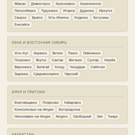
Абакан
Дивногорск
Красноярск
Казачинское
Лесосибирск
Туруханск
Игарка
Дудинка
Иркутск
Свирск
Братск
Усть-Илимск
Кодинск
Богучаны
Енисейск
ЛЕНА И ВОСТОЧНАЯ СИБИРЬ
Усть-Кут
Киренск
Витим
Ленск
Олёкминск
Покровск
Якутск
Сангар
Жиганск
Сунтар
Нюрба
Верхоянск
Батагай
Хонуу
Чокурдах
Сеймчан
Зырянка
Среднеколымск
Черский
АМУР И ПРИТОКИ
Благовещенск
Поярково
Хабаровск
Комсомольск-на-Амуре
Богородское
Николаевск-на-Амуре
Амурск
Свободный
Зея
Тында
КАЗАХСТАН