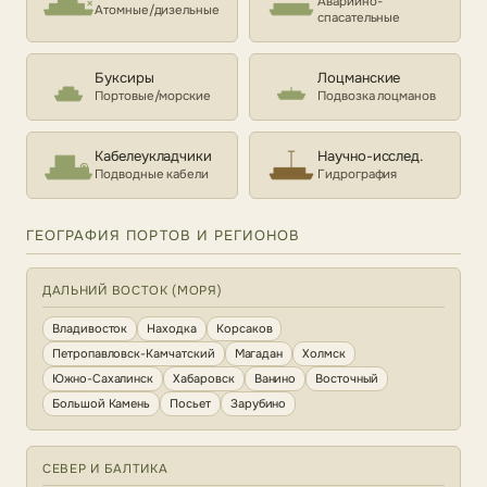
Аварийно-
Атомные/дизельные
спасательные
Буксиры
Лоцманские
Портовые/морские
Подвозка лоцманов
Кабелеукладчики
Научно-исслед.
Подводные кабели
Гидрография
ГЕОГРАФИЯ ПОРТОВ И РЕГИОНОВ
ДАЛЬНИЙ ВОСТОК (МОРЯ)
Владивосток
Находка
Корсаков
Петропавловск-Камчатский
Магадан
Холмск
Южно-Сахалинск
Хабаровск
Ванино
Восточный
Большой Камень
Посьет
Зарубино
СЕВЕР И БАЛТИКА