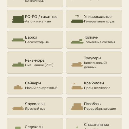
контейнеры
РО-РО / накатные
Универсальные
Авто и накатные
Генеральные грузы
Баржи
Толкачи
Несамоходные
Толкаемые составы
Траулеры
Река-море
Кошельковый/
Смешанное (РКО)
донный
Сейнеры
Краболовы
Малый прибрежный
Промысел краба
Ярусоловы
Плавбазы
Ярусный лов
Перерабатывающие
Спасательные
Ледоколы