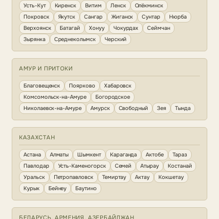
Усть-Кут
Киренск
Витим
Ленск
Олёкминск
Покровск
Якутск
Сангар
Жиганск
Сунтар
Нюрба
Верхоянск
Батагай
Хонуу
Чокурдах
Сеймчан
Зырянка
Среднеколымск
Черский
АМУР И ПРИТОКИ
Благовещенск
Поярково
Хабаровск
Комсомольск-на-Амуре
Богородское
Николаевск-на-Амуре
Амурск
Свободный
Зея
Тында
КАЗАХСТАН
Астана
Алматы
Шымкент
Караганда
Актобе
Тараз
Павлодар
Усть-Каменогорск
Семей
Атырау
Костанай
Уральск
Петропавловск
Темиртау
Актау
Кокшетау
Курык
Бейнеу
Баутино
БЕЛАРУСЬ, АРМЕНИЯ, АЗЕРБАЙДЖАН