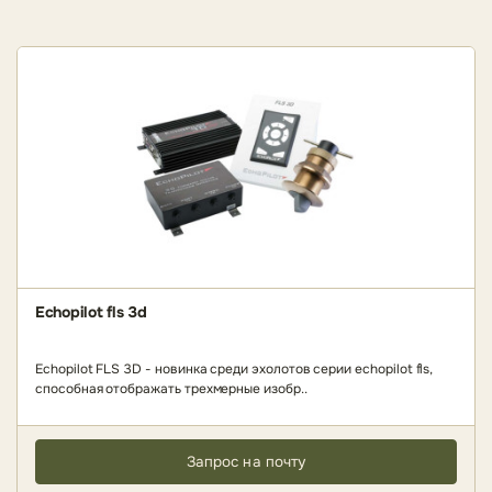
Echopilot fls 3d
Echopilot FLS 3D - новинка среди эхолотов серии echopilot fls,
способная отображать трехмерные изобр..
Запрос на почту