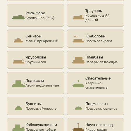
Траулеры
Река-море
Кошельковый/
Смешанное (РКО)
донный
Сейнеры
Краболовы
Малый прибрежный
Промысел краба
Ярусоловы
Плавбазы
Ярусный лов
Перерабатывающие
Спасательные
Ледоколы
Аварийно-
Атомные/дизельные
спасательные
Буксиры
Лоцманские
Портовые/морские
Подвозка лоцманов
Кабелеукладчики
Научно-исслед.
Подводные кабели
Гидрография