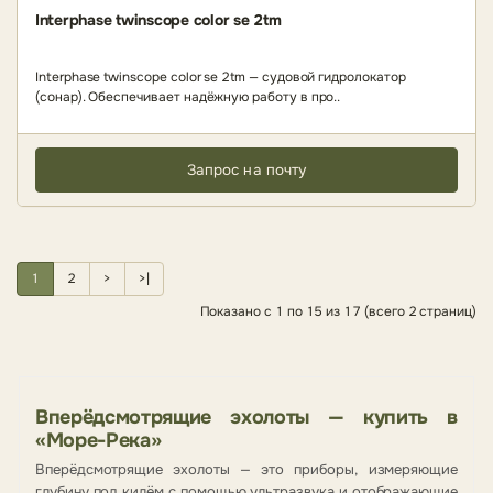
Interphase twinscope color se 2tm
Interphase twinscope color se 2tm — судовой гидролокатор
(сонар). Обеспечивает надёжную работу в про..
Запрос на почту
1
2
>
>|
Показано с 1 по 15 из 17 (всего 2 страниц)
Вперёдсмотрящие эхолоты — купить в
«Море-Река»
Вперёдсмотрящие эхолоты — это приборы, измеряющие
глубину под килём с помощью ультразвука и отображающие