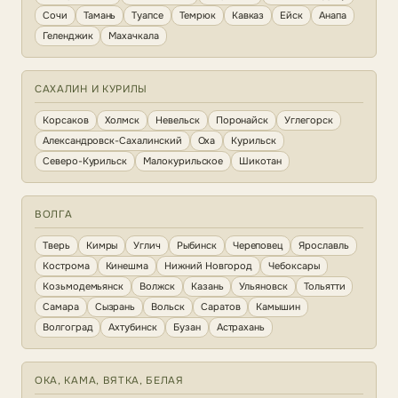
Сочи
Тамань
Туапсе
Темрюк
Кавказ
Ейск
Анапа
Геленджик
Махачкала
САХАЛИН И КУРИЛЫ
Корсаков
Холмск
Невельск
Поронайск
Углегорск
Александровск-Сахалинский
Оха
Курильск
Северо-Курильск
Малокурильское
Шикотан
ВОЛГА
Тверь
Кимры
Углич
Рыбинск
Череповец
Ярославль
Кострома
Кинешма
Нижний Новгород
Чебоксары
Козьмодемьянск
Волжск
Казань
Ульяновск
Тольятти
Самара
Сызрань
Вольск
Саратов
Камышин
Волгоград
Ахтубинск
Бузан
Астрахань
ОКА, КАМА, ВЯТКА, БЕЛАЯ