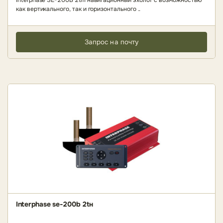
Interphase SE-200B 2tm навигационный эхолот с возможностью
как вертикального, так и горизонтального ..
Запрос на почту
Interphase se-200b 2tн