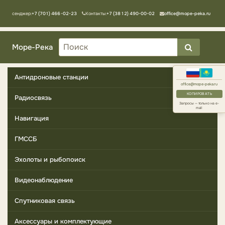
Мессенджер:
+7 (701) 466-02-23
Контакты:
+7 (3812) 490-00-02
office@mope-peka.ru
Море-Река
Антидроновые станции
office@mope-peka.ru
КОПИРОВАТЬ
Радиосвязь
Запросы — только на e-
mail
Навигация
ГМССБ
Эхолоты и рыбопоиск
Видеонаблюдение
Спутниковая связь
Аксессуары и комплектующие