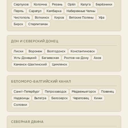
Серпухов
Коломна
Рязань
Орёл
Калуга
Берёзники
Пермь
Сарапул
Камбарка
Набережные Челны
Чистополь
Воткинск
Киров
Вятские Поляны
Уфа
Бирск
Стерлитамак
ДОН И СЕВЕРСКИЙ ДОНЕЦ
Лиски
Воронеж
Волгодонск
Константиновск
Усть-Донецкий
Багаевская
Ростов-на-Дону
Азов
Каменск-Шахтинский
Цимлянск
БЕЛОМОРО-БАЛТИЙСКИЙ КАНАЛ
Санкт-Петербург
Петрозаводск
Медвежьегорск
Повенец
Надвоицы
Вытегра
Белозерск
Череповец
Кижи
Соловки
СЕВЕРНАЯ ДВИНА