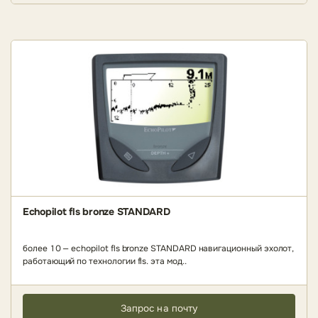
Echopilot fls bronze STANDARD
более 10 — echopilot fls bronze STANDARD навигационный эхолот,
работающий по технологии fls. эта мод..
Запрос на почту