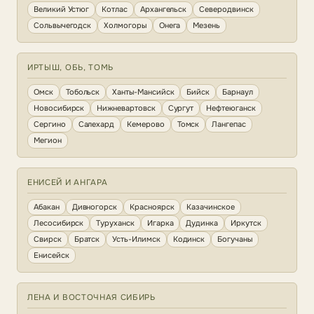
Великий Устюг
Котлас
Архангельск
Северодвинск
Сольвычегодск
Холмогоры
Онега
Мезень
ИРТЫШ, ОБЬ, ТОМЬ
Омск
Тобольск
Ханты-Мансийск
Бийск
Барнаул
Новосибирск
Нижневартовск
Сургут
Нефтеюганск
Сергино
Салехард
Кемерово
Томск
Лангепас
Мегион
ЕНИСЕЙ И АНГАРА
Абакан
Дивногорск
Красноярск
Казачинское
Лесосибирск
Туруханск
Игарка
Дудинка
Иркутск
Свирск
Братск
Усть-Илимск
Кодинск
Богучаны
Енисейск
ЛЕНА И ВОСТОЧНАЯ СИБИРЬ