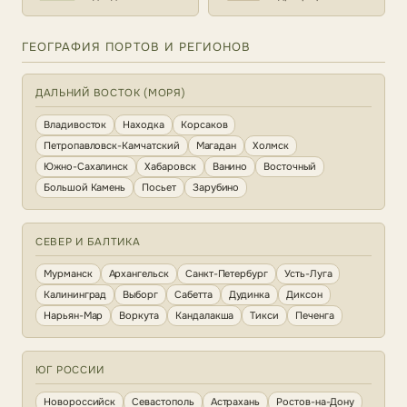
ГЕОГРАФИЯ ПОРТОВ И РЕГИОНОВ
ДАЛЬНИЙ ВОСТОК (МОРЯ)
Владивосток
Находка
Корсаков
Петропавловск-Камчатский
Магадан
Холмск
Южно-Сахалинск
Хабаровск
Ванино
Восточный
Большой Камень
Посьет
Зарубино
СЕВЕР И БАЛТИКА
Мурманск
Архангельск
Санкт-Петербург
Усть-Луга
Калининград
Выборг
Сабетта
Дудинка
Диксон
Нарьян-Мар
Воркута
Кандалакша
Тикси
Печенга
ЮГ РОССИИ
Новороссийск
Севастополь
Астрахань
Ростов-на-Дону