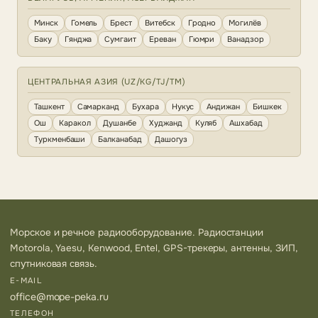
Минск
Гомель
Брест
Витебск
Гродно
Могилёв
Баку
Гянджа
Сумгаит
Ереван
Гюмри
Ванадзор
ЦЕНТРАЛЬНАЯ АЗИЯ (UZ/KG/TJ/TM)
Ташкент
Самарканд
Бухара
Нукус
Андижан
Бишкек
Ош
Каракол
Душанбе
Худжанд
Куляб
Ашхабад
Туркменбаши
Балканабад
Дашогуз
Морское и речное радиооборудование. Радиостанции
Motorola, Yaesu, Kenwood, Entel, GPS-трекеры, антенны, ЗИП,
спутниковая связь.
E-MAIL
office@mope-peka.ru
ТЕЛЕФОН