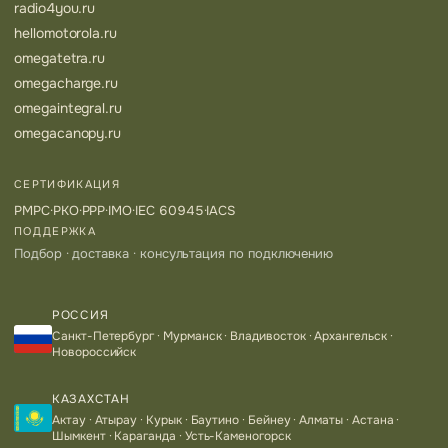
radio4you.ru
hellomotorola.ru
omegatetra.ru
omegacharge.ru
omegaintegral.ru
omegacanopy.ru
СЕРТИФИКАЦИЯ
РМРС
·
РКО
·
РРР
·
IMO
·
IEC 60945
·
IACS
ПОДДЕРЖКА
Подбор · доставка · консультация по подключению
РОССИЯ
Санкт-Петербург · Мурманск · Владивосток · Архангельск ·
Новороссийск
КАЗАХСТАН
Актау · Атырау · Курык · Баутино · Бейнеу · Алматы · Астана ·
Шымкент · Караганда · Усть-Каменогорск