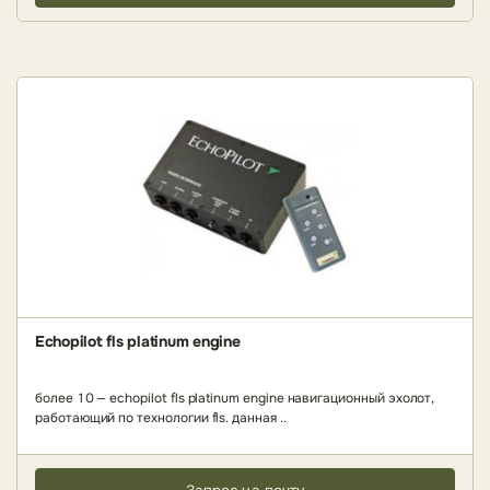
Echopilot fls platinum engine
более 10 — echopilot fls platinum engine навигационный эхолот,
работающий по технологии fls. данная ..