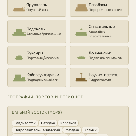
Ярусоловы
Плавбазы
Ярусный лов
Перерабатывающие
Спасательные
Ледоколы
Аварийно-
Атомные/дизельные
спасательные
Буксиры
Лоцманские
Портовые/морские
Подвозка лоцманов
Кабелеукладчики
Научно-исслед.
Подводные кабели
Гидрография
ГЕОГРАФИЯ ПОРТОВ И РЕГИОНОВ
ДАЛЬНИЙ ВОСТОК (МОРЯ)
Владивосток
Находка
Корсаков
Петропавловск-Камчатский
Магадан
Холмск