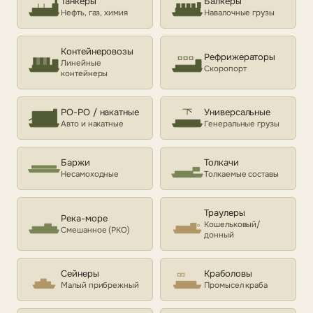
Танкеры
Балкеры
Нефть, газ, химия
Навалочные грузы
Контейнеровозы
Рефрижераторы
Линейные
Скоропорт
контейнеры
РО-РО / накатные
Универсальные
Авто и накатные
Генеральные грузы
Баржи
Толкачи
Несамоходные
Толкаемые составы
Траулеры
Река-море
Кошельковый/
Смешанное (РКО)
донный
Сейнеры
Краболовы
Малый прибрежный
Промысел краба