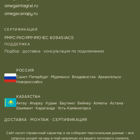
omegaintegral.ru
omegacanopy.ru
СЕРТИФИКАЦИЯ
РМРС
·
РКО
·
РРР
·
IMO
·
IEC 60945
·
IACS
ПОДДЕРЖКА
Подбор · доставка · консультация по подключению
РОССИЯ
Санкт-Петербург · Мурманск · Владивосток · Архангельск ·
Новороссийск
КАЗАХСТАН
Актау · Атырау · Курык · Баутино · Бейнеу · Алматы · Астана ·
Шымкент · Караганда · Усть-Каменогорск
ДОСТАВКА · МОНТАЖ · СЕРТИФИКАЦИЯ
Сайт носит справочный характер и не собирает персональные данные — все
запросы уходят на наш e-mail напрямую из вашего почтового клиента.