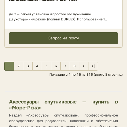
до 2 — лёгкая установка и простое обслуживание.
Двухсторонний режим (полный DUPLEX). Использование т..
Запрос на почту
1
2
3
4
5
6
7
8
>
>|
Показано с 1 по 15 из 116 (всего 8 страниц)
Аксессуары спутниковые — купить в
«Море-Река»
Раздел «Аксессуары спутниковые»: профессиональное
оборудование для радиосвязи, навигации и обеспечения
безопасности на морских и речных судах и береговых