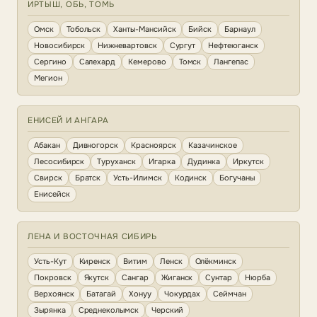
ИРТЫШ, ОБЬ, ТОМЬ
Омск
Тобольск
Ханты-Мансийск
Бийск
Барнаул
Новосибирск
Нижневартовск
Сургут
Нефтеюганск
Сергино
Салехард
Кемерово
Томск
Лангепас
Мегион
ЕНИСЕЙ И АНГАРА
Абакан
Дивногорск
Красноярск
Казачинское
Лесосибирск
Туруханск
Игарка
Дудинка
Иркутск
Свирск
Братск
Усть-Илимск
Кодинск
Богучаны
Енисейск
ЛЕНА И ВОСТОЧНАЯ СИБИРЬ
Усть-Кут
Киренск
Витим
Ленск
Олёкминск
Покровск
Якутск
Сангар
Жиганск
Сунтар
Нюрба
Верхоянск
Батагай
Хонуу
Чокурдах
Сеймчан
Зырянка
Среднеколымск
Черский