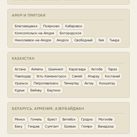
АМУР И ПРИТОКИ
Благовещенск
Поярково
Хабаровск
Комсомольск-на-Амуре
Богородское
Николаевск-на-Амуре
Амурск
Свободный
Зея
Тында
КАЗАХСТАН
Астана
Алматы
Шымкент
Караганда
Актобе
Тараз
Павлодар
Усть-Каменогорск
Семей
Атырау
Костанай
Уральск
Петропавловск
Темиртау
Актау
Кокшетау
Курык
Бейнеу
Баутино
БЕЛАРУСЬ, АРМЕНИЯ, АЗЕРБАЙДЖАН
Минск
Гомель
Брест
Витебск
Гродно
Могилёв
Баку
Гянджа
Сумгаит
Ереван
Гюмри
Ванадзор