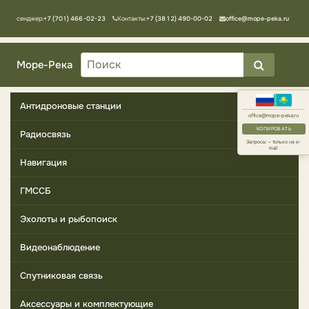
Мессенджер:
+7 (701) 466-02-23
Контакты:
+7 (3812) 490-00-02
office@mope-peka.ru
Море-Река
Антидроновые станции
office@mope-peka.ru
КОПИРОВАТЬ
Радиосвязь
Запросы — только на e-
mail
Навигация
ГМССБ
Эхолоты и рыбопоиск
Видеонаблюдение
Спутниковая связь
Аксессуары и комплектующие