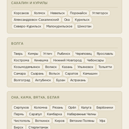
САХАЛИН И КУРИЛЫ
Корсаков
Холмск
Невельск
Поронайск
Углегорск
Александровск-Сахалинский
Оха
Курильск
Северо-Курильск
Малокурильское
Шикотан
ВОЛГА
Тверь
Кимры
Углич
Рыбинск
Череповец
Ярославль
Кострома
Кинешма
Нижний Новгород
Чебоксары
Козьмодемьянск
Волжск
Казань
Ульяновск
Тольятти
Самара
Сызрань
Вольск
Саратов
Камышин
Волгоград
Ахтубинск
Бузан
Астрахань
ОКА, КАМА, ВЯТКА, БЕЛАЯ
Серпухов
Коломна
Рязань
Орёл
Калуга
Берёзники
Пермь
Сарапул
Камбарка
Набережные Челны
Чистополь
Воткинск
Киров
Вятские Поляны
Уфа
Бирск
Стерлитамак