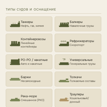
ТИПЫ СУДОВ И ОСНАЩЕНИЕ
Танкеры
Балкеры
Нефть, газ, химия
Навалочные грузы
Контейнеровозы
Рефрижераторы
Линейные
Скоропорт
контейнеры
РО-РО / накатные
Универсальные
Авто и накатные
Генеральные грузы
Баржи
Толкачи
Несамоходные
Толкаемые составы
Траулеры
Река-море
Кошельковый/
Смешанное (РКО)
донный