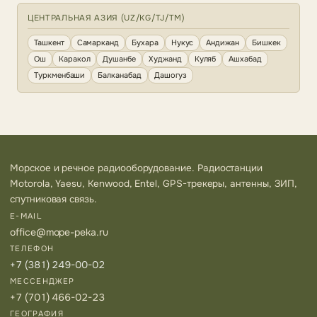
ЦЕНТРАЛЬНАЯ АЗИЯ (UZ/KG/TJ/TM)
Ташкент
Самарканд
Бухара
Нукус
Андижан
Бишкек
Ош
Каракол
Душанбе
Худжанд
Куляб
Ашхабад
Туркменбаши
Балканабад
Дашогуз
Морское и речное радиооборудование. Радиостанции
Motorola, Yaesu, Kenwood, Entel, GPS-трекеры, антенны, ЗИП,
спутниковая связь.
E-MAIL
office@mope-peka.ru
ТЕЛЕФОН
+7 (381) 249-00-02
МЕССЕНДЖЕР
+7 (701) 466-02-23
ГЕОГРАФИЯ