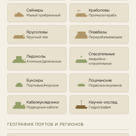
Сейнеры
Краболовы
Малый прибрежный
Промысел краба
Ярусоловы
Плавбазы
Ярусный лов
Перерабатывающие
Спасательные
Ледоколы
Аварийно-
Атомные/дизельные
спасательные
Буксиры
Лоцманские
Портовые/морские
Подвозка лоцманов
Кабелеукладчики
Научно-исслед.
Подводные кабели
Гидрография
ГЕОГРАФИЯ ПОРТОВ И РЕГИОНОВ