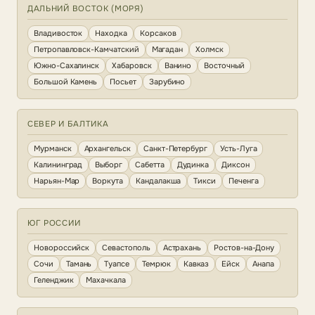
ДАЛЬНИЙ ВОСТОК (МОРЯ)
Владивосток
Находка
Корсаков
Петропавловск-Камчатский
Магадан
Холмск
Южно-Сахалинск
Хабаровск
Ванино
Восточный
Большой Камень
Посьет
Зарубино
СЕВЕР И БАЛТИКА
Мурманск
Архангельск
Санкт-Петербург
Усть-Луга
Калининград
Выборг
Сабетта
Дудинка
Диксон
Нарьян-Мар
Воркута
Кандалакша
Тикси
Печенга
ЮГ РОССИИ
Новороссийск
Севастополь
Астрахань
Ростов-на-Дону
Сочи
Тамань
Туапсе
Темрюк
Кавказ
Ейск
Анапа
Геленджик
Махачкала