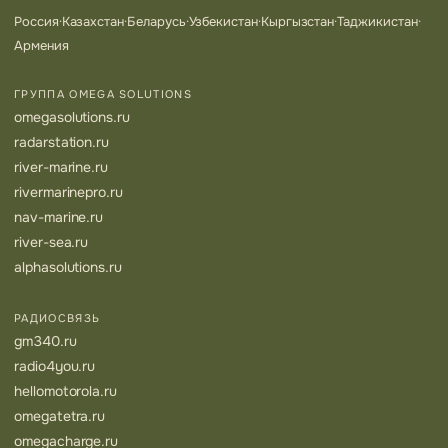
Россия
·
Казахстан
·
Беларусь
·
Узбекистан
·
Кыргызстан
·
Таджикистан
·
Армения
ГРУППА OMEGA SOLUTIONS
omegasolutions.ru
radarstation.ru
river-marine.ru
rivermarinepro.ru
nav-marine.ru
river-sea.ru
alphasolutions.ru
РАДИОСВЯЗЬ
gm340.ru
radio4you.ru
hellomotorola.ru
omegatetra.ru
omegacharge.ru