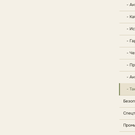
- Ант
- Каб
- Ист
- Гар
- Чех
- Про
- Ант
- Тан
Безоп
Спецт
Промы