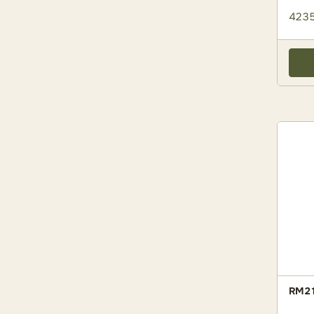
4235
RM21