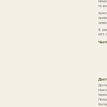
микро
по вс
Купит
прове
средс
В ра
МТТ-1
Част
Дост
Доста
Новго
Калин
Петр
Костр