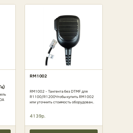
RM1002
ц)
RM1002 - Тангента без DTMF для
тель
R1100/R1200Чтобы купить RM1002
60А
или уточнить стоимость оборудован..
4139р.