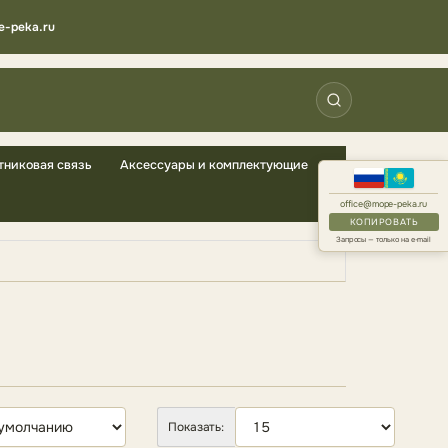
e-peka.ru
тниковая связь
Аксессуары и комплектующие
office@mope-peka.ru
КОПИРОВАТЬ
Запросы — только на e-mail
Показать: