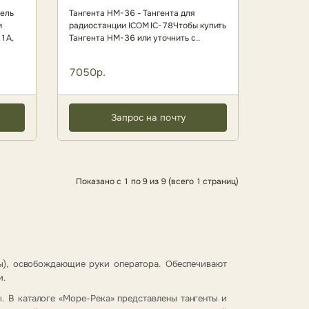
тель
Тангента HM-36 - Тангента для
и
радиостанции ICOM IC-78Чтобы купить
1А,
Тангента HM-36 или уточнить с..
7050р.
Запрос на почту
Показано с 1 по 9 из 9 (всего 1 страниц)
ты), освобождающие руки оператора. Обеспечивают
и.
. В каталоге «Море-Река» представлены тангенты и