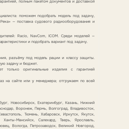
арантией, полным пакетом документов и доставкой
циалиста: поможем подобрать модель под задачу,
-Река» — поставка судового радиооборудования и
дителей: Racio, NavCom, ICOM. Среди моделей —
актеристики и подобрать вариант под задачу.
ния, разъёму под модель рации и классу защиты.
ую задачу и бюджет.
ет только оригинальные изделия с гарантией
з на сайте или у менеджера; отгружаем по всей
бург, Новосибирск, Екатеринбург, Казань, Нижний
аснодар, Воронеж, Пермь, Волгоград, Владивосток,
евастополь, Тюмень, Хабаровск, Иркутск, Якутск,
, Ханты-Мансийск, Салехард, Тверь, Ярославль,
повец, Вологда, Петрозаводск, Великий Новгород,