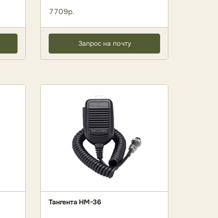
7709р.
Запрос на почту
Тангента HM-36