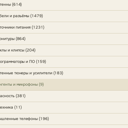
енны (614)
ели и разъёмы (1479)
очники питания (1231)
нитуры (864)
лы и клипсы (204)
грамматоры и ПО (159)
енные тюнеры и усилители (183)
генты и микрофоны (9)
асность (381)
ехника (11)
шленные телефоны (196)