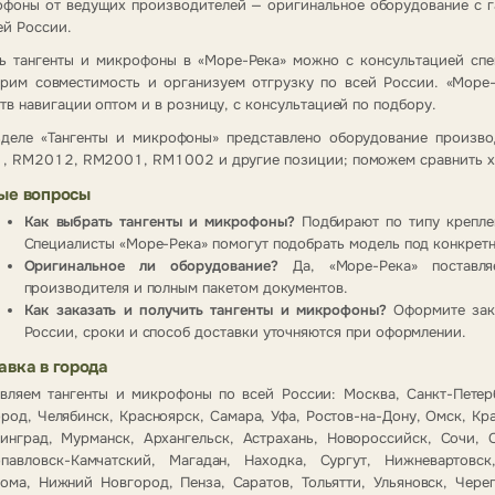
фоны от ведущих производителей — оригинальное оборудование с г
ей России.
ь тангенты и микрофоны в «Море-Река» можно с консультацией спе
рим совместимость и организуем отгрузку по всей России. «Море
тв навигации оптом и в розницу, с консультацией по подбору.
зделе «Тангенты и микрофоны» представлено оборудование произво
, RM2012, RM2001, RM1002 и другие позиции; поможем сравнить хар
ые вопросы
Как выбрать тангенты и микрофоны?
Подбирают по типу крепле
Специалисты «Море-Река» помогут подобрать модель под конкретн
Оригинальное ли оборудование?
Да, «Море-Река» поставля
производителя и полным пакетом документов.
Как заказать и получить тангенты и микрофоны?
Оформите зака
России, сроки и способ доставки уточняются при оформлении.
авка в города
вляем тангенты и микрофоны по всей России: Москва, Санкт-Петер
род, Челябинск, Красноярск, Самара, Уфа, Ростов-на-Дону, Омск, Кр
инград, Мурманск, Архангельск, Астрахань, Новороссийск, Сочи, С
опавловск-Камчатский, Магадан, Находка, Сургут, Нижневартовск
ома, Нижний Новгород, Пенза, Саратов, Тольятти, Ульяновск, Чере