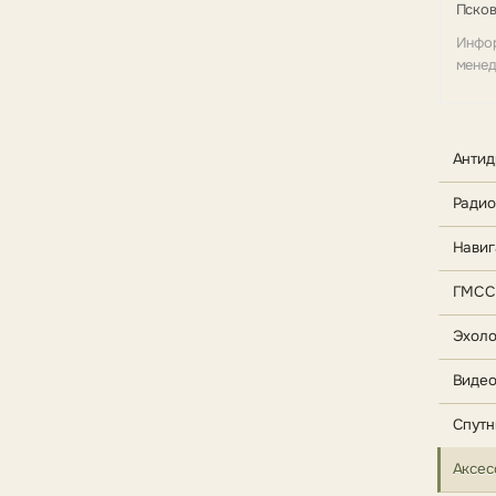
Псков
Инфор
менед
Антид
Радио
Навиг
ГМСС
Эхоло
Видео
Спутн
Аксес