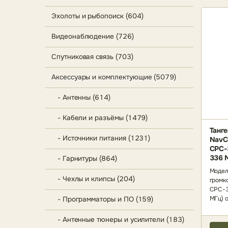
Эхолоты и рыбопоиск (604)
Видеонаблюдение (726)
Спутниковая связь (703)
Аксессуары и комплектующие (5079)
- Антенны (614)
- Кабели и разъёмы (1479)
Танг
- Источники питания (1231)
NavC
СРС-
336 
- Гарнитуры (864)
Модел
- Чехлы и клипсы (204)
громк
СРС-
МГц) о
- Программаторы и ПО (159)
- Антенные тюнеры и усилители (183)