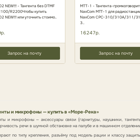
2 NEW!!! - Тангента без DTMF
МТТ-1 - Тангента-громкоговори
2100/R2200Чтобы купить
NavCom МТТ-1 для радиостанци
2 NEW!!! или уточнить стоимо..
NavCom СРC-310/310А/311/31
3..
р.
16247р.
Запрос на почту
Запрос на почту
енты и микрофоны — купить в «Море-Река»
нты и микрофоны — аксессуары связи (гарнитуры, наушники, танген
рчивость речи в шумной обстановке на палубе и в машинном отделени
рают по типу крепления, разъёму под модель рации и классу защиты