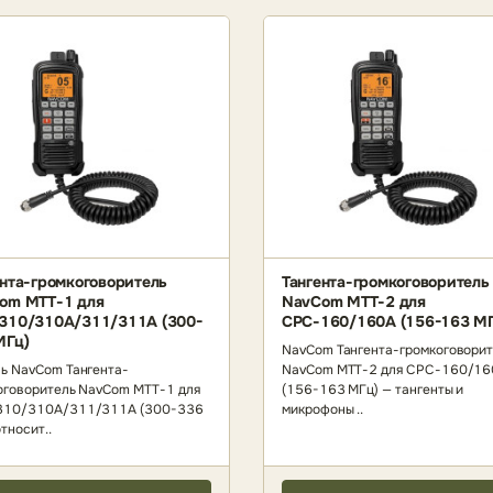
ента-громкоговоритель
Тангента-громкоговоритель
om МТТ-1 для
NavCom МТТ-2 для
310/310А/311/311А (300-
СРС-160/160А (156-163 МГ
МГц)
NavCom Тангента-громкоговори
ь NavCom Тангента-
NavCom МТТ-2 для СРС-160/1
оговоритель NavCom МТТ-1 для
(156-163 МГц) — тангенты и
310/310А/311/311А (300-336
микрофоны ..
тносит..