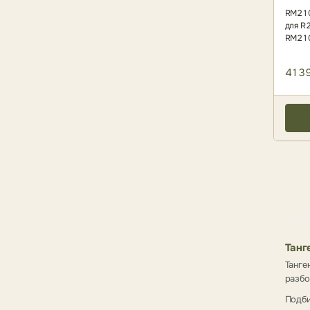
RM210
для R
RM210
4139
Танг
Танге
разбо
Подби