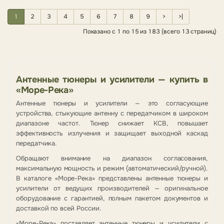
1
2
3
4
5
6
7
8
9
>
>|
Показано с 1 по 15 из 183 (всего 13 страниц)
Антенные тюнеры и усилители — купить в
«Море-Река»
Антенные тюнеры и усилители — это согласующие
устройства, стыкующие антенну с передатчиком в широком
диапазоне частот. Тюнер снижает КСВ, повышает
эффективность излучения и защищает выходной каскад
передатчика.
Обращают внимание на диапазон согласования,
максимальную мощность и режим (автоматический/ручной).
В каталоге «Море-Река» представлены антенные тюнеры и
усилители от ведущих производителей — оригинальное
оборудование с гарантией, полным пакетом документов и
доставкой по всей России.
«Море-Река» поставляет антенные тюнеры и усилители с