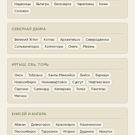
Надвоицы
Вытегра
Белозерск
Череповец
Кижи
Соловки
СЕВЕРНАЯ ДВИНА
Великий Устюг
Котлас
Архангельск
Северодвинск
Сольвычегодск
Холмогоры
Онега
Мезень
ИРТЫШ, ОБЬ, ТОМЬ
Омск
Тобольск
Ханты-Мансийск
Бийск
Барнаул
Новосибирск
Нижневартовск
Сургут
Нефтеюганск
Сергино
Салехард
Кемерово
Томск
Лангепас
Мегион
ЕНИСЕЙ И АНГАРА
Абакан
Дивногорск
Красноярск
Казачинское
Лесосибирск
Туруханск
Игарка
Дудинка
Иркутск