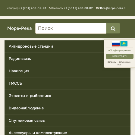
Мессенджер:
+7 (701) 466-02-23
Контакты:
+7 (3812) 490-00-02
office@mope-peka.ru
Море-Река
Антидроновые станции
office@mope-peka.ru
КОПИРОВАТЬ
Радиосвязь
Запросы — только на e-
mail
Навигация
ГМССБ
Эхолоты и рыбопоиск
Видеонаблюдение
Спутниковая связь
Аксессуары и комплектующие