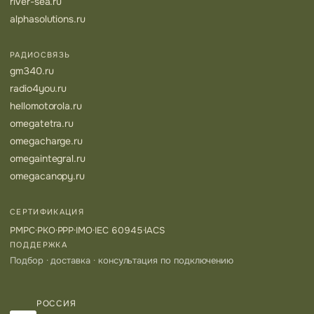
river-sea.ru
alphasolutions.ru
РАДИОСВЯЗЬ
gm340.ru
radio4you.ru
hellomotorola.ru
omegatetra.ru
omegacharge.ru
omegaintegral.ru
omegacanopy.ru
СЕРТИФИКАЦИЯ
РМРС
·
РКО
·
РРР
·
IMO
·
IEC 60945
·
IACS
ПОДДЕРЖКА
Подбор · доставка · консультация по подключению
РОССИЯ