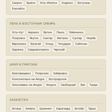
Свирск
Братск
Усть-Илимск
Кодинск
Богучаны
Енисейск
ЛЕНА И ВОСТОЧНАЯ СИБИРЬ
Усть-Кут
Киренск
Витим
Ленск
Олёкминск
Покровск
Якутск
Сангар
Жиганск
Сунтар
Нюрба
Верхоянск
Батагай
Хонуу
Чокурдах
Сеймчан
Зырянка
Среднеколымск
Черский
АМУР И ПРИТОКИ
Благовещенск
Поярково
Хабаровск
Комсомольск-на-Амуре
Богородское
Николаевск-на-Амуре
Амурск
Свободный
Зея
Тында
КАЗАХСТАН
Астана
Алматы
Шымкент
Караганда
Актобе
Тараз