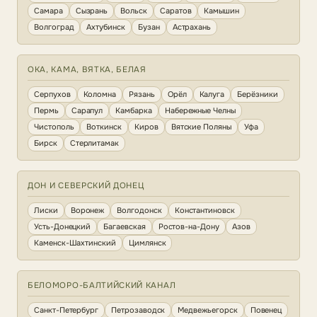
Самара
Сызрань
Вольск
Саратов
Камышин
Волгоград
Ахтубинск
Бузан
Астрахань
ОКА, КАМА, ВЯТКА, БЕЛАЯ
Серпухов
Коломна
Рязань
Орёл
Калуга
Берёзники
Пермь
Сарапул
Камбарка
Набережные Челны
Чистополь
Воткинск
Киров
Вятские Поляны
Уфа
Бирск
Стерлитамак
ДОН И СЕВЕРСКИЙ ДОНЕЦ
Лиски
Воронеж
Волгодонск
Константиновск
Усть-Донецкий
Багаевская
Ростов-на-Дону
Азов
Каменск-Шахтинский
Цимлянск
БЕЛОМОРО-БАЛТИЙСКИЙ КАНАЛ
Санкт-Петербург
Петрозаводск
Медвежьегорск
Повенец