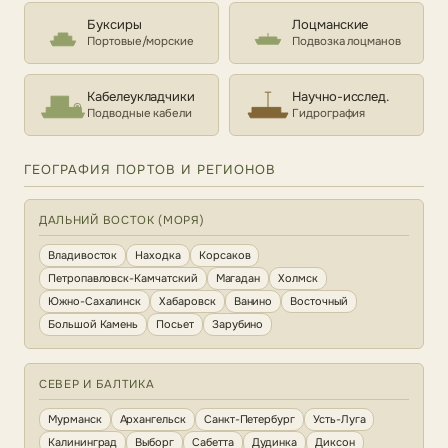
Буксиры
Лоцманские
Портовые/морские
Подвозка лоцманов
Кабелеукладчики
Научно-исслед.
Подводные кабели
Гидрография
ГЕОГРАФИЯ ПОРТОВ И РЕГИОНОВ
ДАЛЬНИЙ ВОСТОК (МОРЯ)
Владивосток
Находка
Корсаков
Петропавловск-Камчатский
Магадан
Холмск
Южно-Сахалинск
Хабаровск
Ванино
Восточный
Большой Камень
Посьет
Зарубино
СЕВЕР И БАЛТИКА
Мурманск
Архангельск
Санкт-Петербург
Усть-Луга
Калининград
Выборг
Сабетта
Дудинка
Диксон