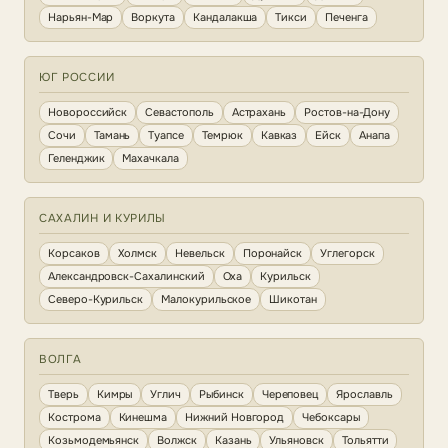
Нарьян-Мар
Воркута
Кандалакша
Тикси
Печенга
ЮГ РОССИИ
Новороссийск
Севастополь
Астрахань
Ростов-на-Дону
Сочи
Тамань
Туапсе
Темрюк
Кавказ
Ейск
Анапа
Геленджик
Махачкала
САХАЛИН И КУРИЛЫ
Корсаков
Холмск
Невельск
Поронайск
Углегорск
Александровск-Сахалинский
Оха
Курильск
Северо-Курильск
Малокурильское
Шикотан
ВОЛГА
Тверь
Кимры
Углич
Рыбинск
Череповец
Ярославль
Кострома
Кинешма
Нижний Новгород
Чебоксары
Козьмодемьянск
Волжск
Казань
Ульяновск
Тольятти