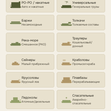
РО-РО / накатные
Универсальные
Авто и накатные
Генеральные грузы
Баржи
Толкачи
Несамоходные
Толкаемые составы
Траулеры
Река-море
Кошельковый/
Смешанное (РКО)
донный
Сейнеры
Краболовы
Малый прибрежный
Промысел краба
Ярусоловы
Плавбазы
Ярусный лов
Перерабатывающие
Спасательные
Ледоколы
Аварийно-
Атомные/дизельные
спасательные