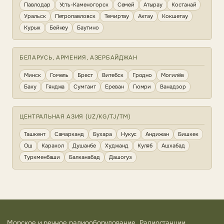
Павлодар
Усть-Каменогорск
Семей
Атырау
Костанай
Уральск
Петропавловск
Темиртау
Актау
Кокшетау
Курык
Бейнеу
Баутино
БЕЛАРУСЬ, АРМЕНИЯ, АЗЕРБАЙДЖАН
Минск
Гомель
Брест
Витебск
Гродно
Могилёв
Баку
Гянджа
Сумгаит
Ереван
Гюмри
Ванадзор
ЦЕНТРАЛЬНАЯ АЗИЯ (UZ/KG/TJ/TM)
Ташкент
Самарканд
Бухара
Нукус
Андижан
Бишкек
Ош
Каракол
Душанбе
Худжанд
Куляб
Ашхабад
Туркменбаши
Балканабад
Дашогуз
Морское и речное радиооборудование. Радиостанции