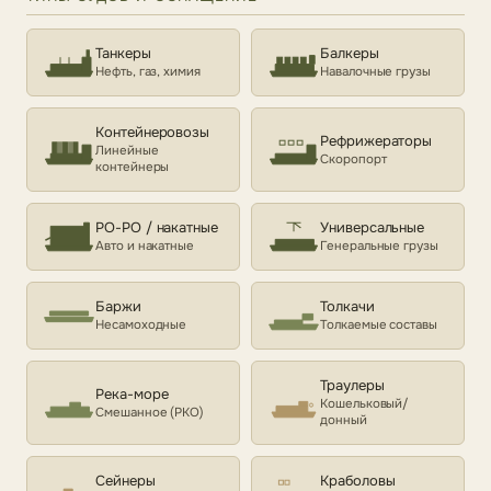
Танкеры
Балкеры
Нефть, газ, химия
Навалочные грузы
Контейнеровозы
Рефрижераторы
Линейные
Скоропорт
контейнеры
РО-РО / накатные
Универсальные
Авто и накатные
Генеральные грузы
Баржи
Толкачи
Несамоходные
Толкаемые составы
Траулеры
Река-море
Кошельковый/
Смешанное (РКО)
донный
Сейнеры
Краболовы