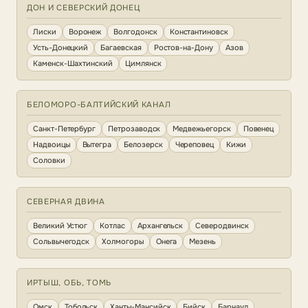
ДОН И СЕВЕРСКИЙ ДОНЕЦ
Лиски
Воронеж
Волгодонск
Константиновск
Усть-Донецкий
Багаевская
Ростов-на-Дону
Азов
Каменск-Шахтинский
Цимлянск
БЕЛОМОРО-БАЛТИЙСКИЙ КАНАЛ
Санкт-Петербург
Петрозаводск
Медвежьегорск
Повенец
Надвоицы
Вытегра
Белозерск
Череповец
Кижи
Соловки
СЕВЕРНАЯ ДВИНА
Великий Устюг
Котлас
Архангельск
Северодвинск
Сольвычегодск
Холмогоры
Онега
Мезень
ИРТЫШ, ОБЬ, ТОМЬ
Омск
Тобольск
Ханты-Мансийск
Бийск
Барнаул