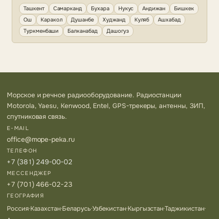
Ташкент
Самарканд
Бухара
Нукус
Андижан
Бишкек
Ош
Каракол
Душанбе
Худжанд
Куляб
Ашхабад
Туркменбаши
Балканабад
Дашогуз
Морское и речное радиооборудование. Радиостанции
Motorola, Yaesu, Kenwood, Entel, GPS-трекеры, антенны, ЗИП,
спутниковая связь.
E-MAIL
office@mope-peka.ru
ТЕЛЕФОН
+7 (381) 249-00-02
МЕССЕНДЖЕР
+7 (701) 466-02-23
ГЕОГРАФИЯ
Россия
·
Казахстан
·
Беларусь
·
Узбекистан
·
Кыргызстан
·
Таджикистан
·