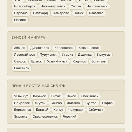
Новосибирск
Нижневартовск
Сургут
Нефтеюганск
Сергино
Салехард
Кемерово
Томск
Лангепас
Мегион
ЕНИСЕЙ И АНГАРА
Абакан
Дивногорск
Красноярск
Казачинское
Лесосибирск
Туруханск
Игарка
Дудинка
Иркутск
Свирск
Братск
Усть-Илимск
Кодинск
Богучаны
Енисейск
ЛЕНА И ВОСТОЧНАЯ СИБИРЬ
Усть-Кут
Киренск
Витим
Ленск
Олёкминск
Покровск
Якутск
Сангар
Жиганск
Сунтар
Нюрба
Верхоянск
Батагай
Хонуу
Чокурдах
Сеймчан
Зырянка
Среднеколымск
Черский