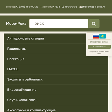
Мессенджер:
+7 (701) 466-02-23
Контакты:
+7 (3812) 490-00-02
office@mope-peka.ru
Море-Река
Антидроновые станции
office@mope-peka.ru
КОПИРОВАТЬ
Радиосвязь
Запросы — только на e-
mail
Навигация
ГМССБ
Эхолоты и рыбопоиск
Видеонаблюдение
Спутниковая связь
Аксессуары и комплектующие