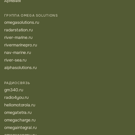
Армения
ГРУППА OMEGA SOLUTIONS
omegasolutions.ru
radarstation.ru
river-marine.ru
rivermarinepro.ru
nav-marine.ru
river-sea.ru
alphasolutions.ru
РАДИОСВЯЗЬ
gm340.ru
radio4you.ru
hellomotorola.ru
omegatetra.ru
omegacharge.ru
omegaintegral.ru