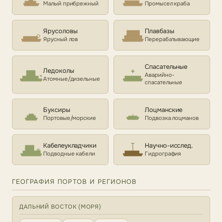
Малый прибрежный
Промысел краба
Ярусоловы
Плавбазы
Ярусный лов
Перерабатывающие
Спасательные
Ледоколы
Аварийно-
Атомные/дизельные
спасательные
Буксиры
Лоцманские
Портовые/морские
Подвозка лоцманов
Кабелеукладчики
Научно-исслед.
Подводные кабели
Гидрография
ГЕОГРАФИЯ ПОРТОВ И РЕГИОНОВ
ДАЛЬНИЙ ВОСТОК (МОРЯ)