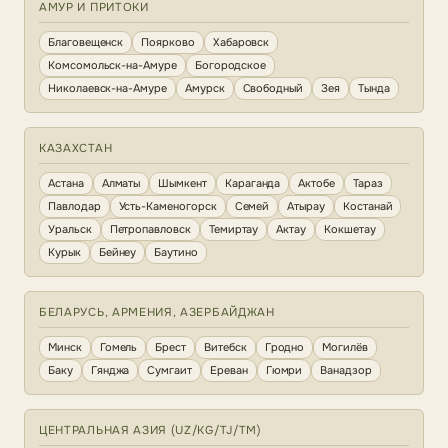
АМУР И ПРИТОКИ
Благовещенск
Поярково
Хабаровск
Комсомольск-на-Амуре
Богородское
Николаевск-на-Амуре
Амурск
Свободный
Зея
Тында
КАЗАХСТАН
Астана
Алматы
Шымкент
Караганда
Актобе
Тараз
Павлодар
Усть-Каменогорск
Семей
Атырау
Костанай
Уральск
Петропавловск
Темиртау
Актау
Кокшетау
Курык
Бейнеу
Баутино
БЕЛАРУСЬ, АРМЕНИЯ, АЗЕРБАЙДЖАН
Минск
Гомель
Брест
Витебск
Гродно
Могилёв
Баку
Гянджа
Сумгаит
Ереван
Гюмри
Ванадзор
ЦЕНТРАЛЬНАЯ АЗИЯ (UZ/KG/TJ/TM)