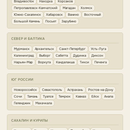
Владивосток
Находка
Корсаков
Петропавловск-Камчатский
Магадан
Холмск
Южно-Сахалинск
Хабаровск
Ванино
Восточный
Большой Камень
Посьет
Зарубино
СЕВЕР И БАЛТИКА
Мурманск
Архангельск
Санкт-Петербург
Усть-Луга
Калининград
Выборг
Сабетта
Дудинка
Диксон
Нарьян-Мар
Воркута
Кандалакша
Тикси
Печенга
ЮГ РОССИИ
Новороссийск
Севастополь
Астрахань
Ростов-на-Дону
Сочи
Тамань
Туапсе
Темрюк
Кавказ
Ейск
Анапа
Геленджик
Махачкала
САХАЛИН И КУРИЛЫ