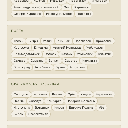
Корсаков
Холмск
Невельск
Поронайск
Углегорск
Александровск-Сахалинский
Оха
Курильск
Северо-Курильск
Малокурильское
Шикотан
ВОЛГА
Тверь
Кимры
Углич
Рыбинск
Череповец
Ярославль
Кострома
Кинешма
Нижний Новгород
Чебоксары
Козьмодемьянск
Волжск
Казань
Ульяновск
Тольятти
Самара
Сызрань
Вольск
Саратов
Камышин
Волгоград
Ахтубинск
Бузан
Астрахань
ОКА, КАМА, ВЯТКА, БЕЛАЯ
Серпухов
Коломна
Рязань
Орёл
Калуга
Берёзники
Пермь
Сарапул
Камбарка
Набережные Челны
Чистополь
Воткинск
Киров
Вятские Поляны
Уфа
Бирск
Стерлитамак