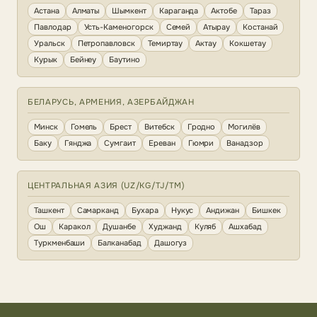
Астана
Алматы
Шымкент
Караганда
Актобе
Тараз
Павлодар
Усть-Каменогорск
Семей
Атырау
Костанай
Уральск
Петропавловск
Темиртау
Актау
Кокшетау
Курык
Бейнеу
Баутино
БЕЛАРУСЬ, АРМЕНИЯ, АЗЕРБАЙДЖАН
Минск
Гомель
Брест
Витебск
Гродно
Могилёв
Баку
Гянджа
Сумгаит
Ереван
Гюмри
Ванадзор
ЦЕНТРАЛЬНАЯ АЗИЯ (UZ/KG/TJ/TM)
Ташкент
Самарканд
Бухара
Нукус
Андижан
Бишкек
Ош
Каракол
Душанбе
Худжанд
Куляб
Ашхабад
Туркменбаши
Балканабад
Дашогуз