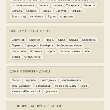
Козьмодемьянск
Волжск
Казань
Ульяновск
Тольятти
Самара
Сызрань
Вольск
Саратов
Камышин
Волгоград
Ахтубинск
Бузан
Астрахань
ОКА, КАМА, ВЯТКА, БЕЛАЯ
Серпухов
Коломна
Рязань
Орёл
Калуга
Берёзники
Пермь
Сарапул
Камбарка
Набережные Челны
Чистополь
Воткинск
Киров
Вятские Поляны
Уфа
Бирск
Стерлитамак
ДОН И СЕВЕРСКИЙ ДОНЕЦ
Лиски
Воронеж
Волгодонск
Константиновск
Усть-Донецкий
Багаевская
Ростов-на-Дону
Азов
Каменск-Шахтинский
Цимлянск
БЕЛОМОРО-БАЛТИЙСКИЙ КАНАЛ