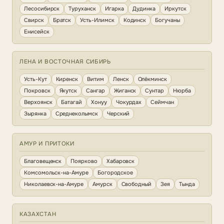
Лесосибирск
Туруханск
Игарка
Дудинка
Иркутск
Свирск
Братск
Усть-Илимск
Кодинск
Богучаны
Енисейск
ЛЕНА И ВОСТОЧНАЯ СИБИРЬ
Усть-Кут
Киренск
Витим
Ленск
Олёкминск
Покровск
Якутск
Сангар
Жиганск
Сунтар
Нюрба
Верхоянск
Батагай
Хонуу
Чокурдах
Сеймчан
Зырянка
Среднеколымск
Черский
АМУР И ПРИТОКИ
Благовещенск
Поярково
Хабаровск
Комсомольск-на-Амуре
Богородское
Николаевск-на-Амуре
Амурск
Свободный
Зея
Тында
КАЗАХСТАН