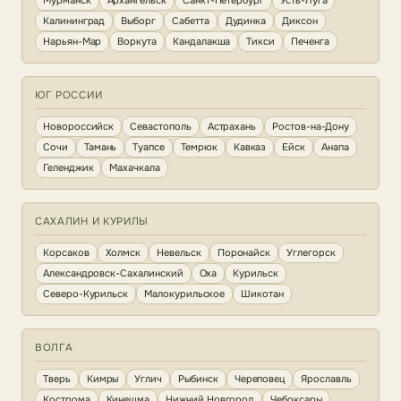
Мурманск
Архангельск
Санкт-Петербург
Усть-Луга
Калининград
Выборг
Сабетта
Дудинка
Диксон
Нарьян-Мар
Воркута
Кандалакша
Тикси
Печенга
ЮГ РОССИИ
Новороссийск
Севастополь
Астрахань
Ростов-на-Дону
Сочи
Тамань
Туапсе
Темрюк
Кавказ
Ейск
Анапа
Геленджик
Махачкала
САХАЛИН И КУРИЛЫ
Корсаков
Холмск
Невельск
Поронайск
Углегорск
Александровск-Сахалинский
Оха
Курильск
Северо-Курильск
Малокурильское
Шикотан
ВОЛГА
Тверь
Кимры
Углич
Рыбинск
Череповец
Ярославль
Кострома
Кинешма
Нижний Новгород
Чебоксары