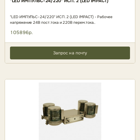
"LED ИМПУЛЬС-24/220" ИСП. 2 (LED IMPACT)
"LED ИМПУЛЬС-24/220" ИСП. 2 (LED IMPACT) - Рабочее
напряжение 24В пост.тока и 220В перем.тока..
105896р.
Запрос на почту