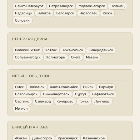
Санкт-Петербург
Петрозаводск
Медвежьегорск
Повенец
Надвоицы
Вытегра
Белозерск
Череповец
Кижи
Соловки
СЕВЕРНАЯ ДВИНА
Великий Устюг
Котлас
Архангельск
Северодвинск
Сольвычегодск
Холмогоры
Онега
Мезень
ИРТЫШ, ОБЬ, ТОМЬ
Омск
Тобольск
Ханты-Мансийск
Бийск
Барнаул
Новосибирск
Нижневартовск
Сургут
Нефтеюганск
Сергино
Салехард
Кемерово
Томск
Лангепас
Мегион
ЕНИСЕЙ И АНГАРА
Абакан
Дивногорск
Красноярск
Казачинское