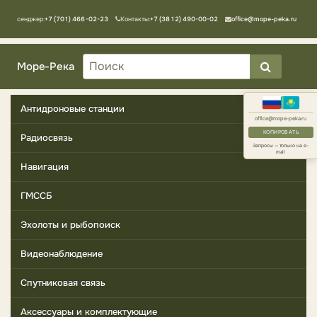
Мессенджер:
+7 (701) 466-02-23
Контакты:
+7 (3812) 490-00-02
office@mope-peka.ru
Море-Река
Антидроновые станции
office@mope-peka.ru
КОПИРОВАТЬ
Радиосвязь
Запросы — только на e-
mail
Навигация
ГМССБ
Эхолоты и рыбопоиск
Видеонаблюдение
Спутниковая связь
Аксессуары и комплектующие