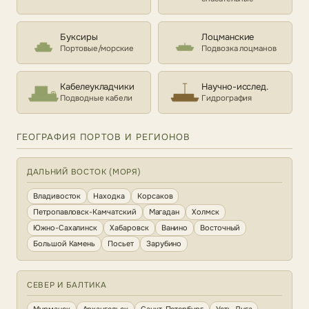
Буксиры
Лоцманские
Портовые/морские
Подвозка лоцманов
Кабелеукладчики
Научно-исслед.
Подводные кабели
Гидрография
ГЕОГРАФИЯ ПОРТОВ И РЕГИОНОВ
ДАЛЬНИЙ ВОСТОК (МОРЯ)
Владивосток
Находка
Корсаков
Петропавловск-Камчатский
Магадан
Холмск
Южно-Сахалинск
Хабаровск
Ванино
Восточный
Большой Камень
Посьет
Зарубино
СЕВЕР И БАЛТИКА