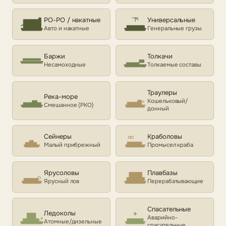
РО-РО / накатные
Универсальные
Авто и накатные
Генеральные грузы
Баржи
Толкачи
Несамоходные
Толкаемые составы
Траулеры
Река-море
Кошельковый/
Смешанное (РКО)
донный
Сейнеры
Краболовы
Малый прибрежный
Промысел краба
Ярусоловы
Плавбазы
Ярусный лов
Перерабатывающие
Спасательные
Ледоколы
Аварийно-
Атомные/дизельные
спасательные