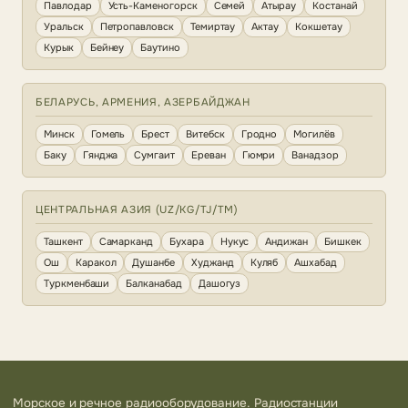
Павлодар
Усть-Каменогорск
Семей
Атырау
Костанай
Уральск
Петропавловск
Темиртау
Актау
Кокшетау
Курык
Бейнеу
Баутино
БЕЛАРУСЬ, АРМЕНИЯ, АЗЕРБАЙДЖАН
Минск
Гомель
Брест
Витебск
Гродно
Могилёв
Баку
Гянджа
Сумгаит
Ереван
Гюмри
Ванадзор
ЦЕНТРАЛЬНАЯ АЗИЯ (UZ/KG/TJ/TM)
Ташкент
Самарканд
Бухара
Нукус
Андижан
Бишкек
Ош
Каракол
Душанбе
Худжанд
Куляб
Ашхабад
Туркменбаши
Балканабад
Дашогуз
Морское и речное радиооборудование. Радиостанции