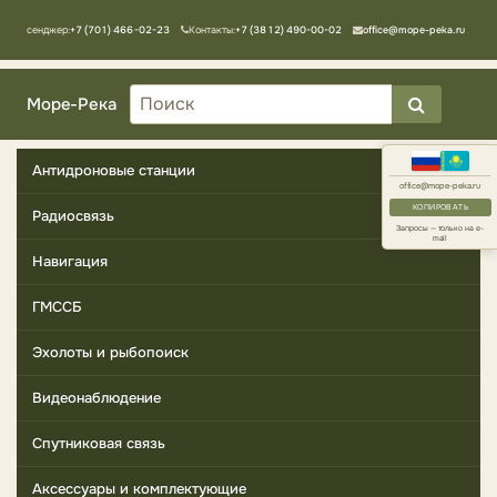
Мессенджер:
+7 (701) 466-02-23
Контакты:
+7 (3812) 490-00-02
office@mope-peka.ru
Море-Река
Антидроновые станции
office@mope-peka.ru
КОПИРОВАТЬ
Радиосвязь
Запросы — только на e-
mail
Навигация
ГМССБ
Эхолоты и рыбопоиск
Видеонаблюдение
Спутниковая связь
Аксессуары и комплектующие