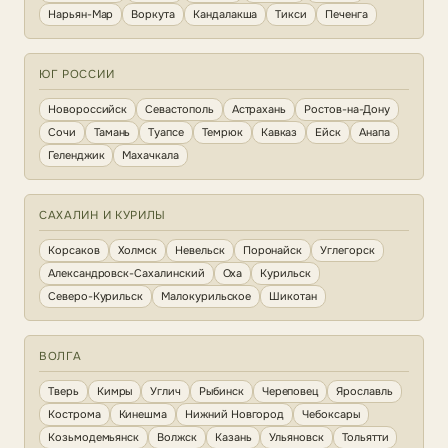
Нарьян-Мар
Воркута
Кандалакша
Тикси
Печенга
ЮГ РОССИИ
Новороссийск
Севастополь
Астрахань
Ростов-на-Дону
Сочи
Тамань
Туапсе
Темрюк
Кавказ
Ейск
Анапа
Геленджик
Махачкала
САХАЛИН И КУРИЛЫ
Корсаков
Холмск
Невельск
Поронайск
Углегорск
Александровск-Сахалинский
Оха
Курильск
Северо-Курильск
Малокурильское
Шикотан
ВОЛГА
Тверь
Кимры
Углич
Рыбинск
Череповец
Ярославль
Кострома
Кинешма
Нижний Новгород
Чебоксары
Козьмодемьянск
Волжск
Казань
Ульяновск
Тольятти