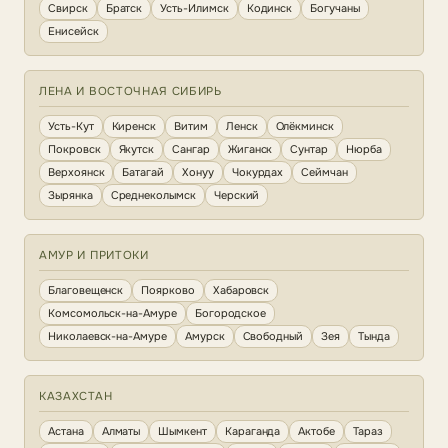
Свирск
Братск
Усть-Илимск
Кодинск
Богучаны
Енисейск
ЛЕНА И ВОСТОЧНАЯ СИБИРЬ
Усть-Кут
Киренск
Витим
Ленск
Олёкминск
Покровск
Якутск
Сангар
Жиганск
Сунтар
Нюрба
Верхоянск
Батагай
Хонуу
Чокурдах
Сеймчан
Зырянка
Среднеколымск
Черский
АМУР И ПРИТОКИ
Благовещенск
Поярково
Хабаровск
Комсомольск-на-Амуре
Богородское
Николаевск-на-Амуре
Амурск
Свободный
Зея
Тында
КАЗАХСТАН
Астана
Алматы
Шымкент
Караганда
Актобе
Тараз