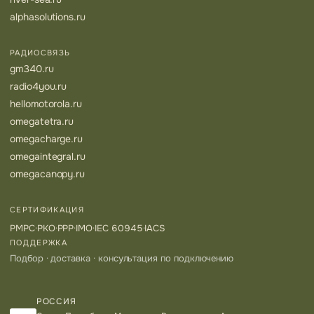
alphasolutions.ru
РАДИОСВЯЗЬ
gm340.ru
radio4you.ru
hellomotorola.ru
omegatetra.ru
omegacharge.ru
omegaintegral.ru
omegacanopy.ru
СЕРТИФИКАЦИЯ
РМРС
·
РКО
·
РРР
·
IMO
·
IEC 60945
·
IACS
ПОДДЕРЖКА
Подбор · доставка · консультация по подключению
РОССИЯ