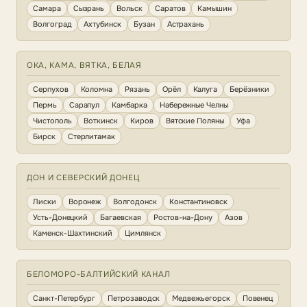
Самара
Сызрань
Вольск
Саратов
Камышин
Волгоград
Ахтубинск
Бузан
Астрахань
ОКА, КАМА, ВЯТКА, БЕЛАЯ
Серпухов
Коломна
Рязань
Орёл
Калуга
Берёзники
Пермь
Сарапул
Камбарка
Набережные Челны
Чистополь
Воткинск
Киров
Вятские Поляны
Уфа
Бирск
Стерлитамак
ДОН И СЕВЕРСКИЙ ДОНЕЦ
Лиски
Воронеж
Волгодонск
Константиновск
Усть-Донецкий
Багаевская
Ростов-на-Дону
Азов
Каменск-Шахтинский
Цимлянск
БЕЛОМОРО-БАЛТИЙСКИЙ КАНАЛ
Санкт-Петербург
Петрозаводск
Медвежьегорск
Повенец