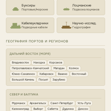
Буксиры
Лоцманские
Портовые/морские
Подвозка лоцманов
Кабелеукладчики
Научно-исслед.
Подводные кабели
Гидрография
ГЕОГРАФИЯ ПОРТОВ И РЕГИОНОВ
ДАЛЬНИЙ ВОСТОК (МОРЯ)
Владивосток
Находка
Корсаков
Петропавловск-Камчатский
Магадан
Холмск
Южно-Сахалинск
Хабаровск
Ванино
Восточный
Большой Камень
Посьет
Зарубино
СЕВЕР И БАЛТИКА
Мурманск
Архангельск
Санкт-Петербург
Усть-Луга
Калининград
Выборг
Сабетта
Дудинка
Диксон