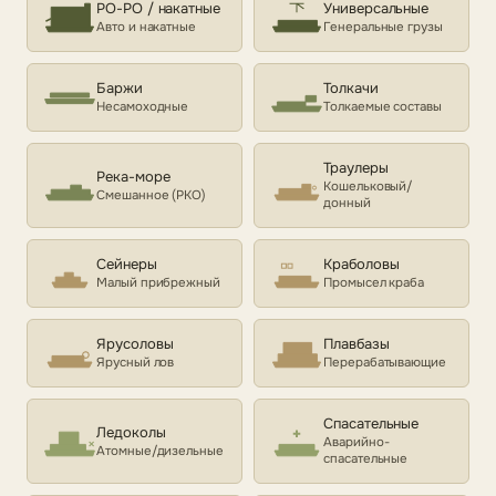
РО-РО / накатные
Универсальные
Авто и накатные
Генеральные грузы
Баржи
Толкачи
Несамоходные
Толкаемые составы
Траулеры
Река-море
Кошельковый/
Смешанное (РКО)
донный
Сейнеры
Краболовы
Малый прибрежный
Промысел краба
Ярусоловы
Плавбазы
Ярусный лов
Перерабатывающие
Спасательные
Ледоколы
Аварийно-
Атомные/дизельные
спасательные