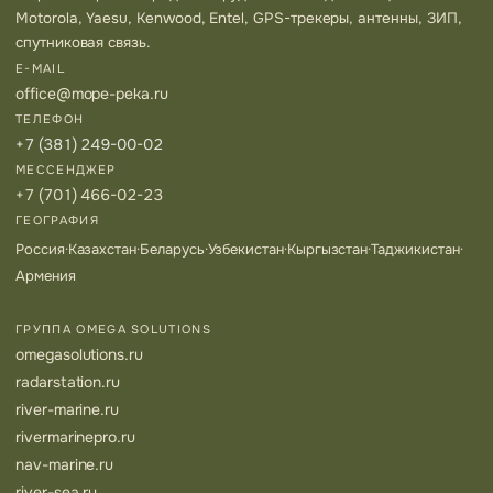
Motorola, Yaesu, Kenwood, Entel, GPS-трекеры, антенны, ЗИП,
спутниковая связь.
E-MAIL
office@mope-peka.ru
ТЕЛЕФОН
+7 (381) 249-00-02
МЕССЕНДЖЕР
+7 (701) 466-02-23
ГЕОГРАФИЯ
Россия
·
Казахстан
·
Беларусь
·
Узбекистан
·
Кыргызстан
·
Таджикистан
·
Армения
ГРУППА OMEGA SOLUTIONS
omegasolutions.ru
radarstation.ru
river-marine.ru
rivermarinepro.ru
nav-marine.ru
river-sea.ru