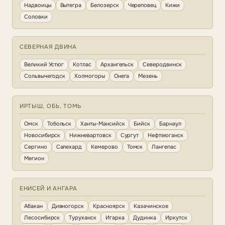
Надвоицы
Вытегра
Белозерск
Череповец
Кижи
Соловки
СЕВЕРНАЯ ДВИНА
Великий Устюг
Котлас
Архангельск
Северодвинск
Сольвычегодск
Холмогоры
Онега
Мезень
ИРТЫШ, ОБЬ, ТОМЬ
Омск
Тобольск
Ханты-Мансийск
Бийск
Барнаул
Новосибирск
Нижневартовск
Сургут
Нефтеюганск
Сергино
Салехард
Кемерово
Томск
Лангепас
Мегион
ЕНИСЕЙ И АНГАРА
Абакан
Дивногорск
Красноярск
Казачинское
Лесосибирск
Туруханск
Игарка
Дудинка
Иркутск