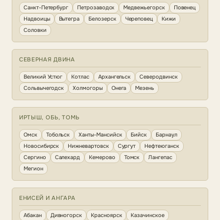
Санкт-Петербург
Петрозаводск
Медвежьегорск
Повенец
Надвоицы
Вытегра
Белозерск
Череповец
Кижи
Соловки
СЕВЕРНАЯ ДВИНА
Великий Устюг
Котлас
Архангельск
Северодвинск
Сольвычегодск
Холмогоры
Онега
Мезень
ИРТЫШ, ОБЬ, ТОМЬ
Омск
Тобольск
Ханты-Мансийск
Бийск
Барнаул
Новосибирск
Нижневартовск
Сургут
Нефтеюганск
Сергино
Салехард
Кемерово
Томск
Лангепас
Мегион
ЕНИСЕЙ И АНГАРА
Абакан
Дивногорск
Красноярск
Казачинское