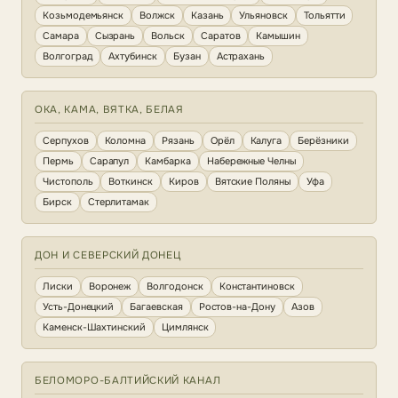
Козьмодемьянск
Волжск
Казань
Ульяновск
Тольятти
Самара
Сызрань
Вольск
Саратов
Камышин
Волгоград
Ахтубинск
Бузан
Астрахань
ОКА, КАМА, ВЯТКА, БЕЛАЯ
Серпухов
Коломна
Рязань
Орёл
Калуга
Берёзники
Пермь
Сарапул
Камбарка
Набережные Челны
Чистополь
Воткинск
Киров
Вятские Поляны
Уфа
Бирск
Стерлитамак
ДОН И СЕВЕРСКИЙ ДОНЕЦ
Лиски
Воронеж
Волгодонск
Константиновск
Усть-Донецкий
Багаевская
Ростов-на-Дону
Азов
Каменск-Шахтинский
Цимлянск
БЕЛОМОРО-БАЛТИЙСКИЙ КАНАЛ