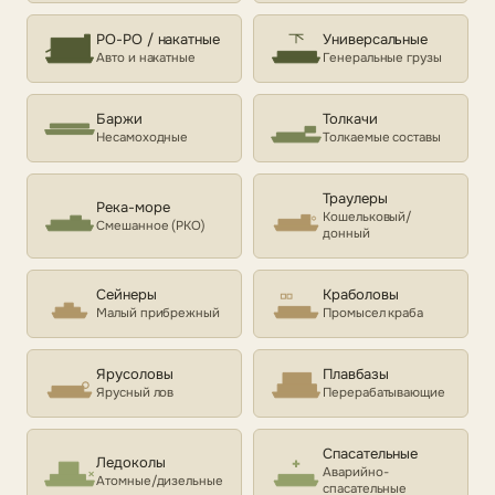
РО-РО / накатные
Универсальные
Авто и накатные
Генеральные грузы
Баржи
Толкачи
Несамоходные
Толкаемые составы
Траулеры
Река-море
Кошельковый/
Смешанное (РКО)
донный
Сейнеры
Краболовы
Малый прибрежный
Промысел краба
Ярусоловы
Плавбазы
Ярусный лов
Перерабатывающие
Спасательные
Ледоколы
Аварийно-
Атомные/дизельные
спасательные