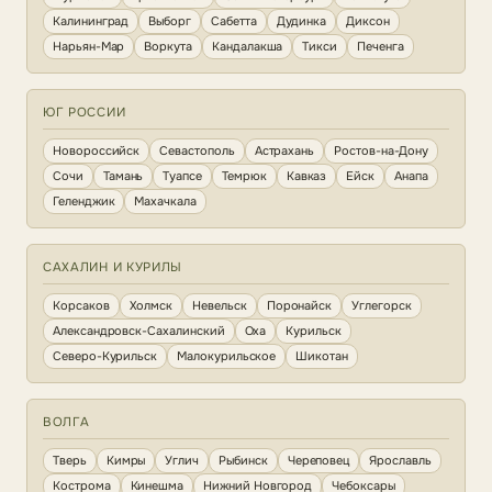
Калининград
Выборг
Сабетта
Дудинка
Диксон
Нарьян-Мар
Воркута
Кандалакша
Тикси
Печенга
ЮГ РОССИИ
Новороссийск
Севастополь
Астрахань
Ростов-на-Дону
Сочи
Тамань
Туапсе
Темрюк
Кавказ
Ейск
Анапа
Геленджик
Махачкала
САХАЛИН И КУРИЛЫ
Корсаков
Холмск
Невельск
Поронайск
Углегорск
Александровск-Сахалинский
Оха
Курильск
Северо-Курильск
Малокурильское
Шикотан
ВОЛГА
Тверь
Кимры
Углич
Рыбинск
Череповец
Ярославль
Кострома
Кинешма
Нижний Новгород
Чебоксары