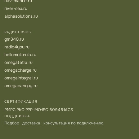
nav-marine.ru
river-sea.ru
alphasolutions.ru
РАДИОСВЯЗЬ
gm340.ru
radio4you.ru
hellomotorola.ru
omegatetra.ru
omegacharge.ru
omegaintegral.ru
omegacanopy.ru
СЕРТИФИКАЦИЯ
РМРС
·
РКО
·
РРР
·
IMO
·
IEC 60945
·
IACS
ПОДДЕРЖКА
Подбор · доставка · консультация по подключению