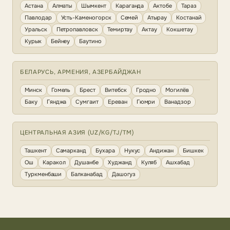
Астана
Алматы
Шымкент
Караганда
Актобе
Тараз
Павлодар
Усть-Каменогорск
Семей
Атырау
Костанай
Уральск
Петропавловск
Темиртау
Актау
Кокшетау
Курык
Бейнеу
Баутино
БЕЛАРУСЬ, АРМЕНИЯ, АЗЕРБАЙДЖАН
Минск
Гомель
Брест
Витебск
Гродно
Могилёв
Баку
Гянджа
Сумгаит
Ереван
Гюмри
Ванадзор
ЦЕНТРАЛЬНАЯ АЗИЯ (UZ/KG/TJ/TM)
Ташкент
Самарканд
Бухара
Нукус
Андижан
Бишкек
Ош
Каракол
Душанбе
Худжанд
Куляб
Ашхабад
Туркменбаши
Балканабад
Дашогуз