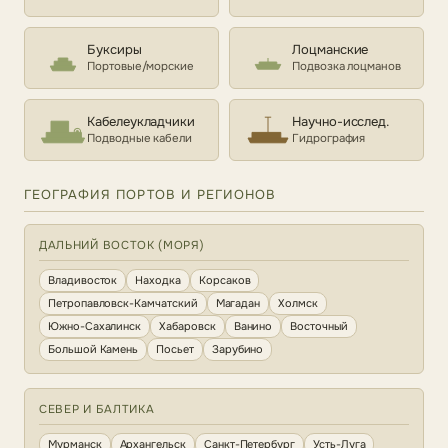
Буксиры
Лоцманские
Портовые/морские
Подвозка лоцманов
Кабелеукладчики
Научно-исслед.
Подводные кабели
Гидрография
ГЕОГРАФИЯ ПОРТОВ И РЕГИОНОВ
ДАЛЬНИЙ ВОСТОК (МОРЯ)
Владивосток
Находка
Корсаков
Петропавловск-Камчатский
Магадан
Холмск
Южно-Сахалинск
Хабаровск
Ванино
Восточный
Большой Камень
Посьет
Зарубино
СЕВЕР И БАЛТИКА
Мурманск
Архангельск
Санкт-Петербург
Усть-Луга