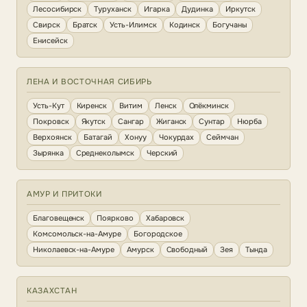
Лесосибирск
Туруханск
Игарка
Дудинка
Иркутск
Свирск
Братск
Усть-Илимск
Кодинск
Богучаны
Енисейск
ЛЕНА И ВОСТОЧНАЯ СИБИРЬ
Усть-Кут
Киренск
Витим
Ленск
Олёкминск
Покровск
Якутск
Сангар
Жиганск
Сунтар
Нюрба
Верхоянск
Батагай
Хонуу
Чокурдах
Сеймчан
Зырянка
Среднеколымск
Черский
АМУР И ПРИТОКИ
Благовещенск
Поярково
Хабаровск
Комсомольск-на-Амуре
Богородское
Николаевск-на-Амуре
Амурск
Свободный
Зея
Тында
КАЗАХСТАН