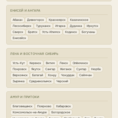
ЕНИСЕЙ И АНГАРА
Абакан
Дивногорск
Красноярск
Казачинское
Лесосибирск
Туруханск
Игарка
Дудинка
Иркутск
Свирск
Братск
Усть-Илимск
Кодинск
Богучаны
Енисейск
ЛЕНА И ВОСТОЧНАЯ СИБИРЬ
Усть-Кут
Киренск
Витим
Ленск
Олёкминск
Покровск
Якутск
Сангар
Жиганск
Сунтар
Нюрба
Верхоянск
Батагай
Хонуу
Чокурдах
Сеймчан
Зырянка
Среднеколымск
Черский
АМУР И ПРИТОКИ
Благовещенск
Поярково
Хабаровск
Комсомольск-на-Амуре
Богородское