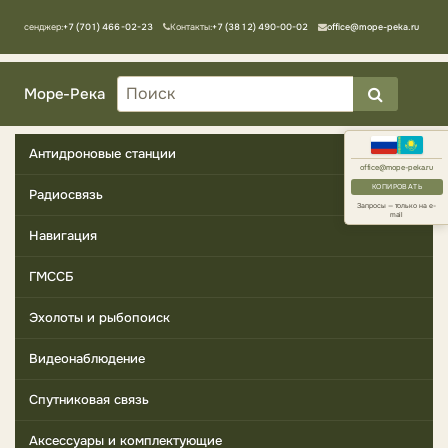
Мессенджер:
+7 (701) 466-02-23
Контакты:
+7 (3812) 490-00-02
office@mope-peka.ru
Море-Река
Антидроновые станции
office@mope-peka.ru
КОПИРОВАТЬ
Радиосвязь
Запросы — только на e-
mail
Навигация
ГМССБ
Эхолоты и рыбопоиск
Видеонаблюдение
Спутниковая связь
Аксессуары и комплектующие