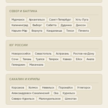
СЕВЕР И БАЛТИКА
Мурманск
Архангельск
Санкт-Петербург
Усть-Луга
Калининград
Выборг
Сабетта
Дудинка
Диксон
Нарьян-Мар
Воркута
Кандалакша
Тикси
Печенга
ЮГ РОССИИ
Новороссийск
Севастополь
Астрахань
Ростов-на-Дону
Сочи
Тамань
Туапсе
Темрюк
Кавказ
Ейск
Анапа
Геленджик
Махачкала
САХАЛИН И КУРИЛЫ
Корсаков
Холмск
Невельск
Поронайск
Углегорск
Александровск-Сахалинский
Оха
Курильск
Северо-Курильск
Малокурильское
Шикотан