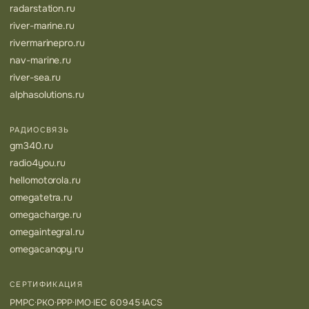
radarstation.ru
river-marine.ru
rivermarinepro.ru
nav-marine.ru
river-sea.ru
alphasolutions.ru
РАДИОСВЯЗЬ
gm340.ru
radio4you.ru
hellomotorola.ru
omegatetra.ru
omegacharge.ru
omegaintegral.ru
omegacanopy.ru
СЕРТИФИКАЦИЯ
РМРС
·
РКО
·
РРР
·
IMO
·
IEC 60945
·
IACS