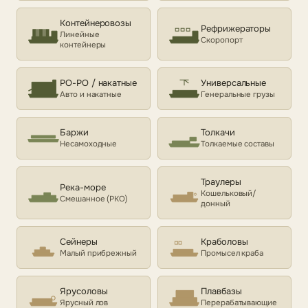
Контейнеровозы
Рефрижераторы
Линейные
Скоропорт
контейнеры
РО-РО / накатные
Универсальные
Авто и накатные
Генеральные грузы
Баржи
Толкачи
Несамоходные
Толкаемые составы
Траулеры
Река-море
Кошельковый/
Смешанное (РКО)
донный
Сейнеры
Краболовы
Малый прибрежный
Промысел краба
Ярусоловы
Плавбазы
Ярусный лов
Перерабатывающие