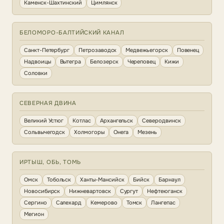
Каменск-Шахтинский
Цимлянск
БЕЛОМОРО-БАЛТИЙСКИЙ КАНАЛ
Санкт-Петербург
Петрозаводск
Медвежьегорск
Повенец
Надвоицы
Вытегра
Белозерск
Череповец
Кижи
Соловки
СЕВЕРНАЯ ДВИНА
Великий Устюг
Котлас
Архангельск
Северодвинск
Сольвычегодск
Холмогоры
Онега
Мезень
ИРТЫШ, ОБЬ, ТОМЬ
Омск
Тобольск
Ханты-Мансийск
Бийск
Барнаул
Новосибирск
Нижневартовск
Сургут
Нефтеюганск
Сергино
Салехард
Кемерово
Томск
Лангепас
Мегион