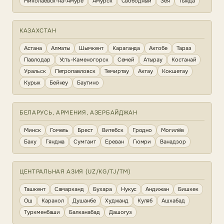
Николаевск-на-Амуре
Амурск
Свободный
Зея
Тында
КАЗАХСТАН
Астана
Алматы
Шымкент
Караганда
Актобе
Тараз
Павлодар
Усть-Каменогорск
Семей
Атырау
Костанай
Уральск
Петропавловск
Темиртау
Актау
Кокшетау
Курык
Бейнеу
Баутино
БЕЛАРУСЬ, АРМЕНИЯ, АЗЕРБАЙДЖАН
Минск
Гомель
Брест
Витебск
Гродно
Могилёв
Баку
Гянджа
Сумгаит
Ереван
Гюмри
Ванадзор
ЦЕНТРАЛЬНАЯ АЗИЯ (UZ/KG/TJ/TM)
Ташкент
Самарканд
Бухара
Нукус
Андижан
Бишкек
Ош
Каракол
Душанбе
Худжанд
Куляб
Ашхабад
Туркменбаши
Балканабад
Дашогуз