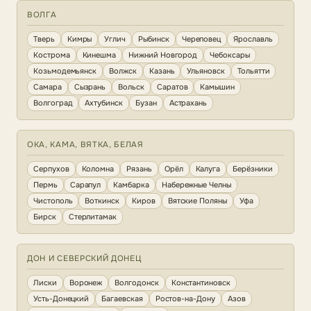
ВОЛГА
Тверь
Кимры
Углич
Рыбинск
Череповец
Ярославль
Кострома
Кинешма
Нижний Новгород
Чебоксары
Козьмодемьянск
Волжск
Казань
Ульяновск
Тольятти
Самара
Сызрань
Вольск
Саратов
Камышин
Волгоград
Ахтубинск
Бузан
Астрахань
ОКА, КАМА, ВЯТКА, БЕЛАЯ
Серпухов
Коломна
Рязань
Орёл
Калуга
Берёзники
Пермь
Сарапул
Камбарка
Набережные Челны
Чистополь
Воткинск
Киров
Вятские Поляны
Уфа
Бирск
Стерлитамак
ДОН И СЕВЕРСКИЙ ДОНЕЦ
Лиски
Воронеж
Волгодонск
Константиновск
Усть-Донецкий
Багаевская
Ростов-на-Дону
Азов