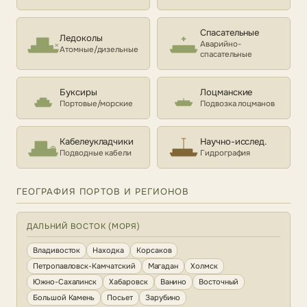
Спасательные
Ледоколы
Аварийно-
Атомные/дизельные
спасательные
Буксиры
Лоцманские
Портовые/морские
Подвозка лоцманов
Кабелеукладчики
Научно-исслед.
Подводные кабели
Гидрография
ГЕОГРАФИЯ ПОРТОВ И РЕГИОНОВ
ДАЛЬНИЙ ВОСТОК (МОРЯ)
Владивосток
Находка
Корсаков
Петропавловск-Камчатский
Магадан
Холмск
Южно-Сахалинск
Хабаровск
Ванино
Восточный
Большой Камень
Посьет
Зарубино