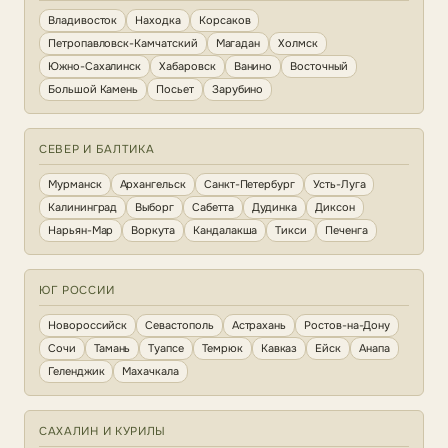
Владивосток
Находка
Корсаков
Петропавловск-Камчатский
Магадан
Холмск
Южно-Сахалинск
Хабаровск
Ванино
Восточный
Большой Камень
Посьет
Зарубино
СЕВЕР И БАЛТИКА
Мурманск
Архангельск
Санкт-Петербург
Усть-Луга
Калининград
Выборг
Сабетта
Дудинка
Диксон
Нарьян-Мар
Воркута
Кандалакша
Тикси
Печенга
ЮГ РОССИИ
Новороссийск
Севастополь
Астрахань
Ростов-на-Дону
Сочи
Тамань
Туапсе
Темрюк
Кавказ
Ейск
Анапа
Геленджик
Махачкала
САХАЛИН И КУРИЛЫ