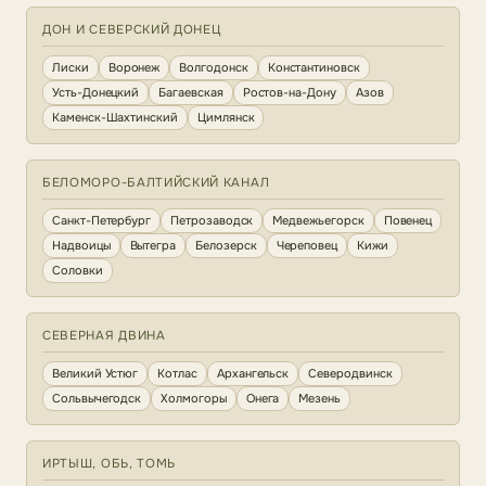
ДОН И СЕВЕРСКИЙ ДОНЕЦ
Лиски
Воронеж
Волгодонск
Константиновск
Усть-Донецкий
Багаевская
Ростов-на-Дону
Азов
Каменск-Шахтинский
Цимлянск
БЕЛОМОРО-БАЛТИЙСКИЙ КАНАЛ
Санкт-Петербург
Петрозаводск
Медвежьегорск
Повенец
Надвоицы
Вытегра
Белозерск
Череповец
Кижи
Соловки
СЕВЕРНАЯ ДВИНА
Великий Устюг
Котлас
Архангельск
Северодвинск
Сольвычегодск
Холмогоры
Онега
Мезень
ИРТЫШ, ОБЬ, ТОМЬ