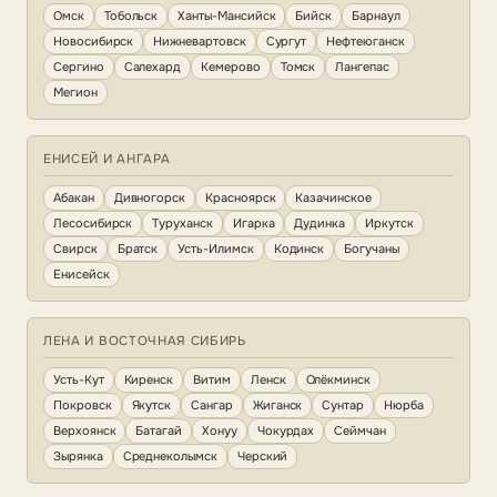
Омск
Тобольск
Ханты-Мансийск
Бийск
Барнаул
Новосибирск
Нижневартовск
Сургут
Нефтеюганск
Сергино
Салехард
Кемерово
Томск
Лангепас
Мегион
ЕНИСЕЙ И АНГАРА
Абакан
Дивногорск
Красноярск
Казачинское
Лесосибирск
Туруханск
Игарка
Дудинка
Иркутск
Свирск
Братск
Усть-Илимск
Кодинск
Богучаны
Енисейск
ЛЕНА И ВОСТОЧНАЯ СИБИРЬ
Усть-Кут
Киренск
Витим
Ленск
Олёкминск
Покровск
Якутск
Сангар
Жиганск
Сунтар
Нюрба
Верхоянск
Батагай
Хонуу
Чокурдах
Сеймчан
Зырянка
Среднеколымск
Черский