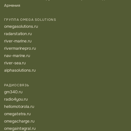
Армения
ГРУППА OMEGA SOLUTIONS
omegasolutions.ru
radarstation.ru
river-marine.ru
rivermarinepro.ru
nav-marine.ru
river-sea.ru
alphasolutions.ru
РАДИОСВЯЗЬ
gm340.ru
radio4you.ru
hellomotorola.ru
omegatetra.ru
omegacharge.ru
omegaintegral.ru