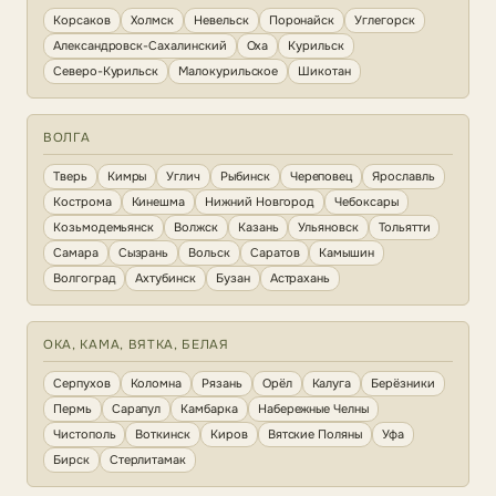
Корсаков
Холмск
Невельск
Поронайск
Углегорск
Александровск-Сахалинский
Оха
Курильск
Северо-Курильск
Малокурильское
Шикотан
ВОЛГА
Тверь
Кимры
Углич
Рыбинск
Череповец
Ярославль
Кострома
Кинешма
Нижний Новгород
Чебоксары
Козьмодемьянск
Волжск
Казань
Ульяновск
Тольятти
Самара
Сызрань
Вольск
Саратов
Камышин
Волгоград
Ахтубинск
Бузан
Астрахань
ОКА, КАМА, ВЯТКА, БЕЛАЯ
Серпухов
Коломна
Рязань
Орёл
Калуга
Берёзники
Пермь
Сарапул
Камбарка
Набережные Челны
Чистополь
Воткинск
Киров
Вятские Поляны
Уфа
Бирск
Стерлитамак