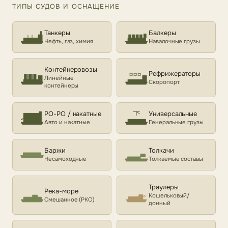
ТИПЫ СУДОВ И ОСНАЩЕНИЕ
Танкеры
Балкеры
Нефть, газ, химия
Навалочные грузы
Контейнеровозы
Рефрижераторы
Линейные
Скоропорт
контейнеры
РО-РО / накатные
Универсальные
Авто и накатные
Генеральные грузы
Баржи
Толкачи
Несамоходные
Толкаемые составы
Траулеры
Река-море
Кошельковый/
Смешанное (РКО)
донный