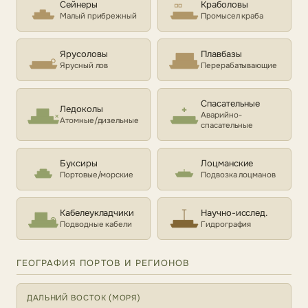
Сейнеры
Краболовы
Малый прибрежный
Промысел краба
Ярусоловы
Плавбазы
Ярусный лов
Перерабатывающие
Спасательные
Ледоколы
Аварийно-
Атомные/дизельные
спасательные
Буксиры
Лоцманские
Портовые/морские
Подвозка лоцманов
Кабелеукладчики
Научно-исслед.
Подводные кабели
Гидрография
ГЕОГРАФИЯ ПОРТОВ И РЕГИОНОВ
ДАЛЬНИЙ ВОСТОК (МОРЯ)