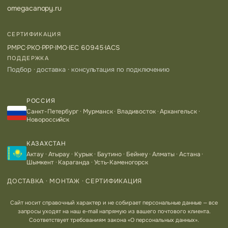
omegacanopy.ru
СЕРТИФИКАЦИЯ
РМРС
·
РКО
·
РРР
·
IMO
·
IEC 60945
·
IACS
ПОДДЕРЖКА
Подбор · доставка · консультация по подключению
РОССИЯ
Санкт-Петербург · Мурманск · Владивосток · Архангельск ·
Новороссийск
КАЗАХСТАН
Актау · Атырау · Курык · Баутино · Бейнеу · Алматы · Астана ·
Шымкент · Караганда · Усть-Каменогорск
ДОСТАВКА · МОНТАЖ · СЕРТИФИКАЦИЯ
Сайт носит справочный характер и не собирает персональные данные — все
запросы уходят на наш e-mail напрямую из вашего почтового клиента.
Соответствует требованиям закона «О персональных данных».