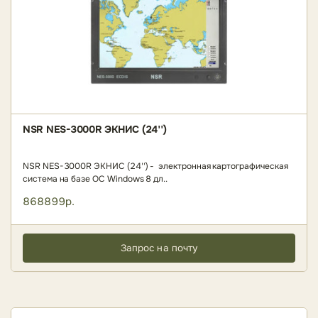
NSR NES-3000R ЭКНИС (24'')
NSR NES-3000R ЭКНИС (24'') - электронная картографическая
система на базе ОС Windows 8 дл..
868899р.
Запрос на почту