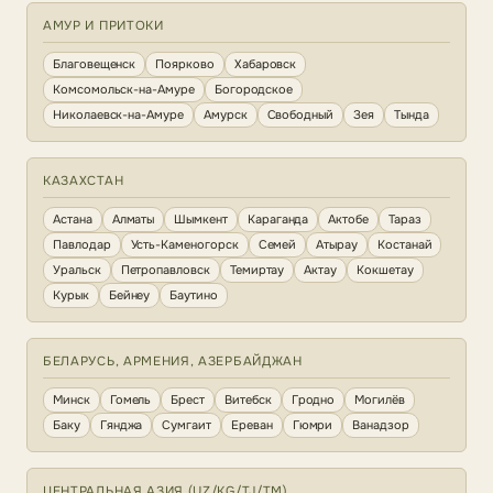
АМУР И ПРИТОКИ
Благовещенск
Поярково
Хабаровск
Комсомольск-на-Амуре
Богородское
Николаевск-на-Амуре
Амурск
Свободный
Зея
Тында
КАЗАХСТАН
Астана
Алматы
Шымкент
Караганда
Актобе
Тараз
Павлодар
Усть-Каменогорск
Семей
Атырау
Костанай
Уральск
Петропавловск
Темиртау
Актау
Кокшетау
Курык
Бейнеу
Баутино
БЕЛАРУСЬ, АРМЕНИЯ, АЗЕРБАЙДЖАН
Минск
Гомель
Брест
Витебск
Гродно
Могилёв
Баку
Гянджа
Сумгаит
Ереван
Гюмри
Ванадзор
ЦЕНТРАЛЬНАЯ АЗИЯ (UZ/KG/TJ/TM)