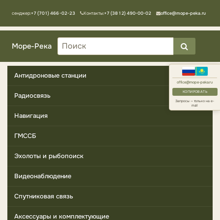
Мессенджер:
+7 (701) 466-02-23
Контакты:
+7 (3812) 490-00-02
office@mope-peka.ru
Море-Река
Антидроновые станции
office@mope-peka.ru
КОПИРОВАТЬ
Радиосвязь
Запросы — только на e-
mail
Навигация
ГМССБ
Эхолоты и рыбопоиск
Видеонаблюдение
Спутниковая связь
Аксессуары и комплектующие