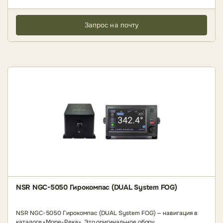
Запрос на почту
NSR NGC-5050 Гирокомпас (DUAL System FOG)
NSR NGC-5050 Гирокомпас (DUAL System FOG) — навигация в
каталоге «Море-Река». Это оригинальное обору..