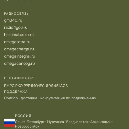
РАДИОСВЯЗЬ
gm340.ru
radio4you.ru
hellomotorola.ru
omegatetra.ru
omegacharge.ru
omegaintegral.ru
omegacanopy.ru
СЕРТИФИКАЦИЯ
РМРС
·
РКО
·
РРР
·
IMO
·
IEC 60945
·
IACS
ПОДДЕРЖКА
Подбор · доставка · консультация по подключению
РОССИЯ
Санкт-Петербург · Мурманск · Владивосток · Архангельск ·
Новороссийск