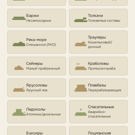
Баржи
Толкачи
Несамоходные
Толкаемые составы
Траулеры
Река-море
Кошельковый/
Смешанное (РКО)
донный
Сейнеры
Краболовы
Малый прибрежный
Промысел краба
Ярусоловы
Плавбазы
Ярусный лов
Перерабатывающие
Спасательные
Ледоколы
Аварийно-
Атомные/дизельные
спасательные
Буксиры
Лоцманские