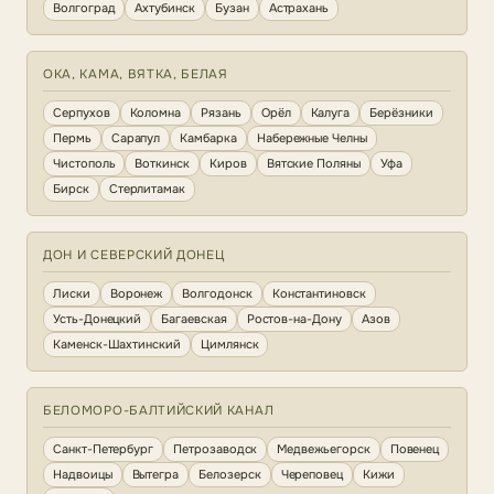
Волгоград
Ахтубинск
Бузан
Астрахань
ОКА, КАМА, ВЯТКА, БЕЛАЯ
Серпухов
Коломна
Рязань
Орёл
Калуга
Берёзники
Пермь
Сарапул
Камбарка
Набережные Челны
Чистополь
Воткинск
Киров
Вятские Поляны
Уфа
Бирск
Стерлитамак
ДОН И СЕВЕРСКИЙ ДОНЕЦ
Лиски
Воронеж
Волгодонск
Константиновск
Усть-Донецкий
Багаевская
Ростов-на-Дону
Азов
Каменск-Шахтинский
Цимлянск
БЕЛОМОРО-БАЛТИЙСКИЙ КАНАЛ
Санкт-Петербург
Петрозаводск
Медвежьегорск
Повенец
Надвоицы
Вытегра
Белозерск
Череповец
Кижи