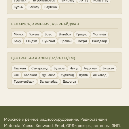
Уральск
Петропавловск
Темиртау
Актау
Кокшетау
Курык
Бейнеу
Баутино
БЕЛАРУСЬ, АРМЕНИЯ, АЗЕРБАЙДЖАН
Минск
Гомель
Брест
Витебск
Гродно
Могилёв
Баку
Гянджа
Сумгаит
Ереван
Гюмри
Ванадзор
ЦЕНТРАЛЬНАЯ АЗИЯ (UZ/KG/TJ/TM)
Ташкент
Самарканд
Бухара
Нукус
Андижан
Бишкек
Ош
Каракол
Душанбе
Худжанд
Куляб
Ашхабад
Туркменбаши
Балканабад
Дашогуз
Морское и речное радиооборудование. Радиостанции
Motorola, Yaesu, Kenwood, Entel, GPS-трекеры, антенны, ЗИП,