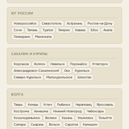
ЮГ РОССИИ
Новороссийск
Севастополь
Астрахань
Ростов-на-Дону
Сочи
Тамань
Туапсе
Темрюк
Кавказ
Ейск
Анапа
Геленджик
Махачкала
САХАЛИН И КУРИЛЫ
Корсаков
Холмск
Невельск
Поронайск
Углегорск
Александровск-Сахалинский
Оха
Курильск
Северо-Курильск
Малокурильское
Шикотан
ВОЛГА
Тверь
Кимры
Углич
Рыбинск
Череповец
Ярославль
Кострома
Кинешма
Нижний Новгород
Чебоксары
Козьмодемьянск
Волжск
Казань
Ульяновск
Тольятти
Самара
Сызрань
Вольск
Саратов
Камышин