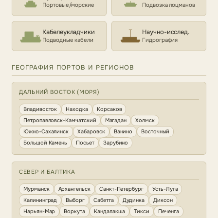
Портовые/морские
Подвозка лоцманов
Кабелеукладчики
Научно-исслед.
Подводные кабели
Гидрография
ГЕОГРАФИЯ ПОРТОВ И РЕГИОНОВ
ДАЛЬНИЙ ВОСТОК (МОРЯ)
Владивосток
Находка
Корсаков
Петропавловск-Камчатский
Магадан
Холмск
Южно-Сахалинск
Хабаровск
Ванино
Восточный
Большой Камень
Посьет
Зарубино
СЕВЕР И БАЛТИКА
Мурманск
Архангельск
Санкт-Петербург
Усть-Луга
Калининград
Выборг
Сабетта
Дудинка
Диксон
Нарьян-Мар
Воркута
Кандалакша
Тикси
Печенга