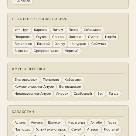
Енисейск
ЛЕНА И ВОСТОЧНАЯ СИБИРЬ
Усть-Кут
Киренск
Витим
Ленск
Олёкминск
Покровск
Якутск
Сангар
Жиганск
Сунтар
Нюрба
Верхоянск
Батагай
Хонуу
Чокурдах
Сеймчан
Зырянка
Среднеколымск
Черский
АМУР И ПРИТОКИ
Благовещенск
Поярково
Хабаровск
Комсомольск-на-Амуре
Богородское
Николаевск-на-Амуре
Амурск
Свободный
Зея
Тында
КАЗАХСТАН
Астана
Алматы
Шымкент
Караганда
Актобе
Тараз
Павлодар
Усть-Каменогорск
Семей
Атырау
Костанай