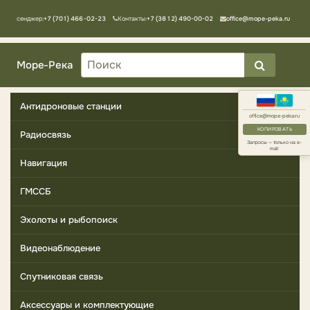
Мессенджер:
+7 (701) 466-02-23
Контакты:
+7 (3812) 490-00-02
office@mope-peka.ru
Море-Река
Антидроновые станции
office@mope-peka.ru
КОПИРОВАТЬ
Радиосвязь
Запросы — только на e-
mail
Навигация
ГМССБ
Эхолоты и рыбопоиск
Видеонаблюдение
Спутниковая связь
Аксессуары и комплектующие