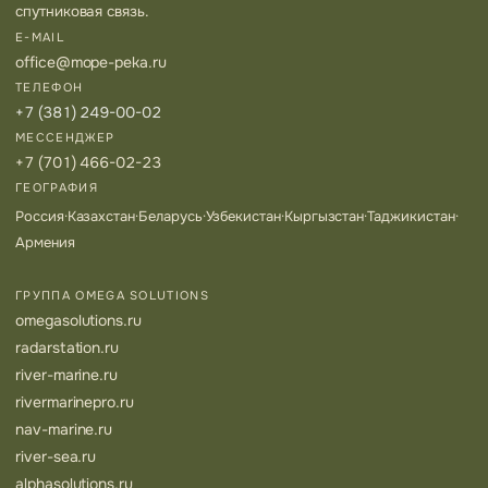
спутниковая связь.
E-MAIL
office@mope-peka.ru
ТЕЛЕФОН
+7 (381) 249-00-02
МЕССЕНДЖЕР
+7 (701) 466-02-23
ГЕОГРАФИЯ
Россия
·
Казахстан
·
Беларусь
·
Узбекистан
·
Кыргызстан
·
Таджикистан
·
Армения
ГРУППА OMEGA SOLUTIONS
omegasolutions.ru
radarstation.ru
river-marine.ru
rivermarinepro.ru
nav-marine.ru
river-sea.ru
alphasolutions.ru