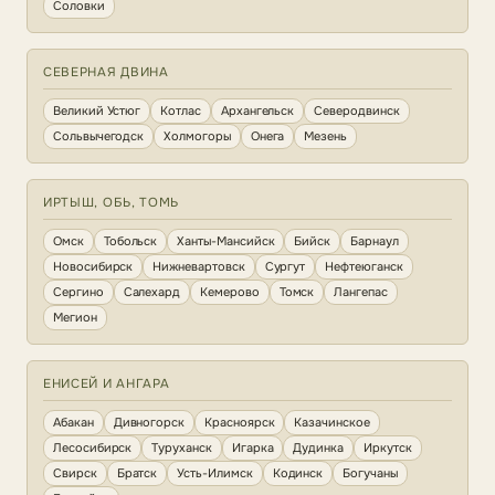
Соловки
СЕВЕРНАЯ ДВИНА
Великий Устюг
Котлас
Архангельск
Северодвинск
Сольвычегодск
Холмогоры
Онега
Мезень
ИРТЫШ, ОБЬ, ТОМЬ
Омск
Тобольск
Ханты-Мансийск
Бийск
Барнаул
Новосибирск
Нижневартовск
Сургут
Нефтеюганск
Сергино
Салехард
Кемерово
Томск
Лангепас
Мегион
ЕНИСЕЙ И АНГАРА
Абакан
Дивногорск
Красноярск
Казачинское
Лесосибирск
Туруханск
Игарка
Дудинка
Иркутск
Свирск
Братск
Усть-Илимск
Кодинск
Богучаны