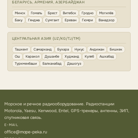
БЕЛАРУСЬ, АРМЕНИЯ, АЗЕРБАЙДЖАН
Минск
Гомель
Брест
Витебск
Гродно
Могилёв
Баку
Гянджа
Сумгаит
Ереван
Гюмри
Ванадзор
ЦЕНТРАЛЬНАЯ АЗИЯ (UZ/KG/TJ/TM)
Ташкент
Самарканд
Бухара
Нукус
Андижан
Бишкек
Ош
Каракол
Душанбе
Худжанд
Куляб
Ашхабад
Туркменбаши
Балканабад
Дашогуз
Морское и речное радиооборудование. Радиостанции
Motorola, Yaesu, Kenwood, Entel, GPS-трекеры, антенны, ЗИП,
спутниковая связь.
E-MAIL
office@mope-peka.ru