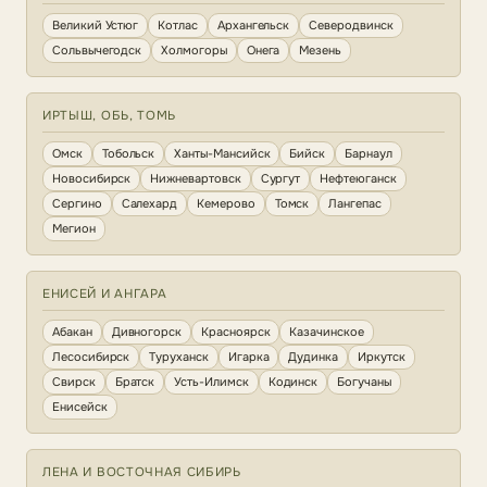
Великий Устюг
Котлас
Архангельск
Северодвинск
Сольвычегодск
Холмогоры
Онега
Мезень
ИРТЫШ, ОБЬ, ТОМЬ
Омск
Тобольск
Ханты-Мансийск
Бийск
Барнаул
Новосибирск
Нижневартовск
Сургут
Нефтеюганск
Сергино
Салехард
Кемерово
Томск
Лангепас
Мегион
ЕНИСЕЙ И АНГАРА
Абакан
Дивногорск
Красноярск
Казачинское
Лесосибирск
Туруханск
Игарка
Дудинка
Иркутск
Свирск
Братск
Усть-Илимск
Кодинск
Богучаны
Енисейск
ЛЕНА И ВОСТОЧНАЯ СИБИРЬ