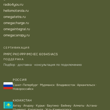
radio4you.ru
hellomotorola.ru
omegatetra.ru
omegacharge.ru
omegaintegral.ru
omegacanopy.ru
СЕРТИФИКАЦИЯ
РМРС
·
РКО
·
РРР
·
IMO
·
IEC 60945
·
IACS
ПОДДЕРЖКА
Подбор · доставка · консультация по подключению
РОССИЯ
Санкт-Петербург · Мурманск · Владивосток · Архангельск ·
Новороссийск
КАЗАХСТАН
Актау · Атырау · Курык · Баутино · Бейнеу · Алматы · Астана ·
Шымкент · Караганда · Усть-Каменогорск