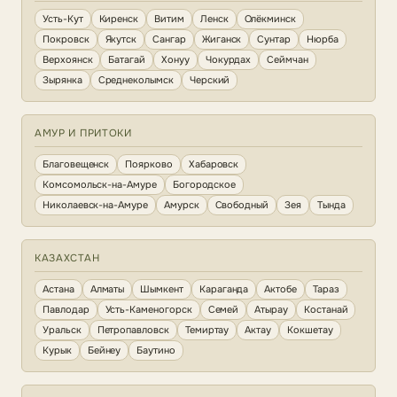
Усть-Кут
Киренск
Витим
Ленск
Олёкминск
Покровск
Якутск
Сангар
Жиганск
Сунтар
Нюрба
Верхоянск
Батагай
Хонуу
Чокурдах
Сеймчан
Зырянка
Среднеколымск
Черский
АМУР И ПРИТОКИ
Благовещенск
Поярково
Хабаровск
Комсомольск-на-Амуре
Богородское
Николаевск-на-Амуре
Амурск
Свободный
Зея
Тында
КАЗАХСТАН
Астана
Алматы
Шымкент
Караганда
Актобе
Тараз
Павлодар
Усть-Каменогорск
Семей
Атырау
Костанай
Уральск
Петропавловск
Темиртау
Актау
Кокшетау
Курык
Бейнеу
Баутино