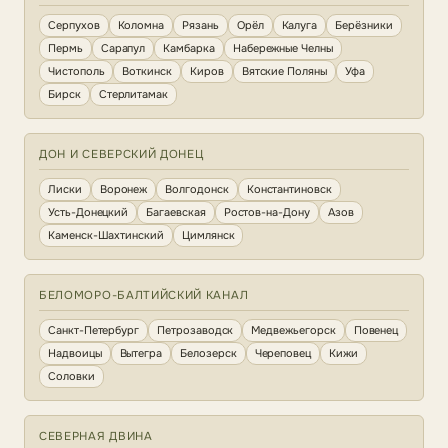
Серпухов
Коломна
Рязань
Орёл
Калуга
Берёзники
Пермь
Сарапул
Камбарка
Набережные Челны
Чистополь
Воткинск
Киров
Вятские Поляны
Уфа
Бирск
Стерлитамак
ДОН И СЕВЕРСКИЙ ДОНЕЦ
Лиски
Воронеж
Волгодонск
Константиновск
Усть-Донецкий
Багаевская
Ростов-на-Дону
Азов
Каменск-Шахтинский
Цимлянск
БЕЛОМОРО-БАЛТИЙСКИЙ КАНАЛ
Санкт-Петербург
Петрозаводск
Медвежьегорск
Повенец
Надвоицы
Вытегра
Белозерск
Череповец
Кижи
Соловки
СЕВЕРНАЯ ДВИНА