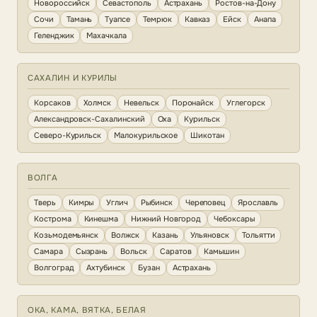
Новороссийск
Севастополь
Астрахань
Ростов-на-Дону
Сочи
Тамань
Туапсе
Темрюк
Кавказ
Ейск
Анапа
Геленджик
Махачкала
САХАЛИН И КУРИЛЫ
Корсаков
Холмск
Невельск
Поронайск
Углегорск
Александровск-Сахалинский
Оха
Курильск
Северо-Курильск
Малокурильское
Шикотан
ВОЛГА
Тверь
Кимры
Углич
Рыбинск
Череповец
Ярославль
Кострома
Кинешма
Нижний Новгород
Чебоксары
Козьмодемьянск
Волжск
Казань
Ульяновск
Тольятти
Самара
Сызрань
Вольск
Саратов
Камышин
Волгоград
Ахтубинск
Бузан
Астрахань
ОКА, КАМА, ВЯТКА, БЕЛАЯ