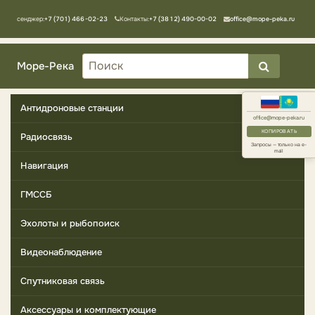
Мессенджер:
+7 (701) 466-02-23
Контакты:
+7 (3812) 490-00-02
office@mope-peka.ru
Море-Река
Антидроновые станции
office@mope-peka.ru
КОПИРОВАТЬ
Радиосвязь
Запросы — только на e-
mail
Навигация
ГМССБ
Эхолоты и рыбопоиск
Видеонаблюдение
Спутниковая связь
Аксессуары и комплектующие