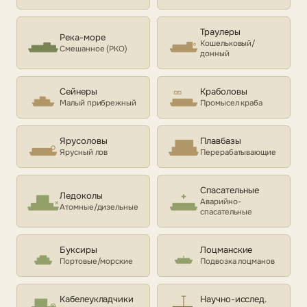
Траулеры
Река-море
Кошельковый/
Смешанное (РКО)
донный
Сейнеры
Краболовы
Малый прибрежный
Промысел краба
Ярусоловы
Плавбазы
Ярусный лов
Перерабатывающие
Спасательные
Ледоколы
Аварийно-
Атомные/дизельные
спасательные
Буксиры
Лоцманские
Портовые/морские
Подвозка лоцманов
Кабелеукладчики
Научно-исслед.