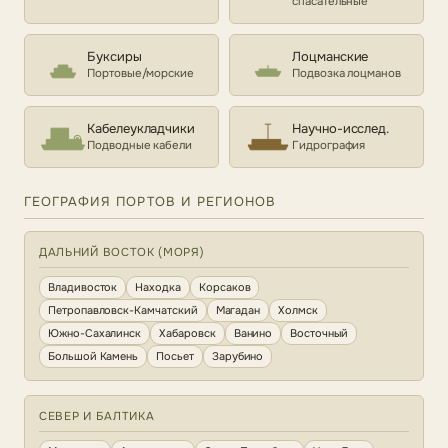
спасательные
Буксиры
Лоцманские
Портовые/морские
Подвозка лоцманов
Кабелеукладчики
Научно-исслед.
Подводные кабели
Гидрография
ГЕОГРАФИЯ ПОРТОВ И РЕГИОНОВ
ДАЛЬНИЙ ВОСТОК (МОРЯ)
Владивосток
Находка
Корсаков
Петропавловск-Камчатский
Магадан
Холмск
Южно-Сахалинск
Хабаровск
Ванино
Восточный
Большой Камень
Посьет
Зарубино
СЕВЕР И БАЛТИКА