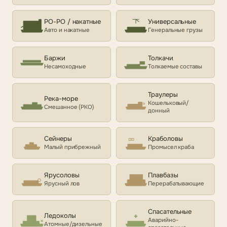
РО-РО / накатные
Универсальные
Авто и накатные
Генеральные грузы
Баржи
Толкачи
Несамоходные
Толкаемые составы
Траулеры
Река-море
Кошельковый/
Смешанное (РКО)
донный
Сейнеры
Краболовы
Малый прибрежный
Промысел краба
Ярусоловы
Плавбазы
Ярусный лов
Перерабатывающие
Спасательные
Ледоколы
Аварийно-
Атомные/дизельные