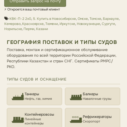
Отправить запрос на почту
⚡ Откроется ваш почтовый клиент
КВК-П-2 2х0
,
5. Купить в Новосибирске
,
Омске
,
Томске
,
Барнауле
,
Кемерово
,
Красноярске
,
Тюмени
,
Иркутске
,
Новокузнецке
,
Сургуте
,
Норильске
,
Перми
,
Казани
ГЕОГРАФИЯ ПОСТАВОК И ТИПЫ СУДОВ
Поставка, монтаж и сертификационное обслуживание
оборудования по всей территории Российской Федерации,
Республики Казахстан и стран СНГ. Сертификаты РМРС/
РКО.
ТИПЫ СУДОВ И ОСНАЩЕНИЕ
Танкеры
Балкеры
Нефть, газ, химия
Навалочные грузы
Контейнеровозы
Рефрижераторы
Линейные
Скоропорт
контейнеры