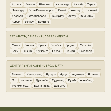
Астана
Алматы
Шымкент
Караганда
Актобе
Тараз
Павлодар
Усть-Каменогорск
Семей
Атырау
Костанай
Уральск
Петропавловск
Темиртау
Актау
Кокшетау
Курык
Бейнеу
Баутино
БЕЛАРУСЬ, АРМЕНИЯ, АЗЕРБАЙДЖАН
Минск
Гомель
Брест
Витебск
Гродно
Могилёв
Баку
Гянджа
Сумгаит
Ереван
Гюмри
Ванадзор
ЦЕНТРАЛЬНАЯ АЗИЯ (UZ/KG/TJ/TM)
Ташкент
Самарканд
Бухара
Нукус
Андижан
Бишкек
Ош
Каракол
Душанбе
Худжанд
Куляб
Ашхабад
Туркменбаши
Балканабад
Дашогуз