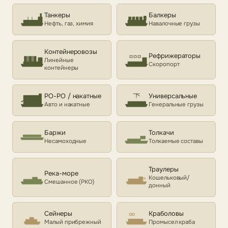
Танкеры
Балкеры
Нефть, газ, химия
Навалочные грузы
Контейнеровозы
Рефрижераторы
Линейные
Скоропорт
контейнеры
РО-РО / накатные
Универсальные
Авто и накатные
Генеральные грузы
Баржи
Толкачи
Несамоходные
Толкаемые составы
Траулеры
Река-море
Кошельковый/
Смешанное (РКО)
донный
Сейнеры
Краболовы
Малый прибрежный
Промысел краба