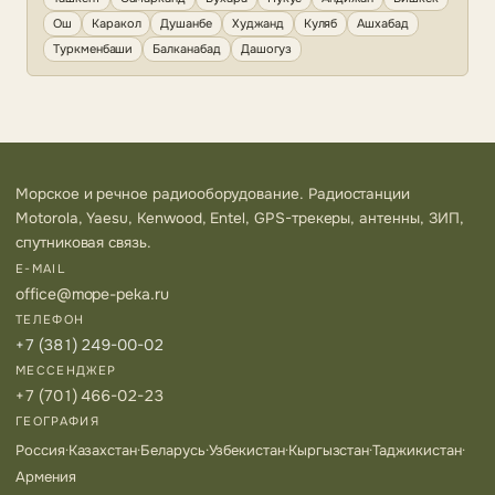
Ош
Каракол
Душанбе
Худжанд
Куляб
Ашхабад
Туркменбаши
Балканабад
Дашогуз
Морское и речное радиооборудование. Радиостанции
Motorola, Yaesu, Kenwood, Entel, GPS-трекеры, антенны, ЗИП,
спутниковая связь.
E-MAIL
office@mope-peka.ru
ТЕЛЕФОН
+7 (381) 249-00-02
МЕССЕНДЖЕР
+7 (701) 466-02-23
ГЕОГРАФИЯ
Россия
·
Казахстан
·
Беларусь
·
Узбекистан
·
Кыргызстан
·
Таджикистан
·
Армения