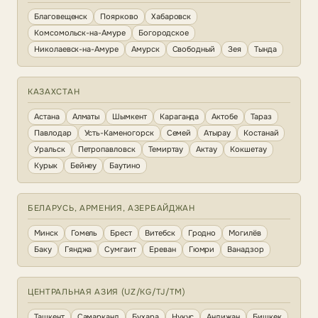
Благовещенск
Поярково
Хабаровск
Комсомольск-на-Амуре
Богородское
Николаевск-на-Амуре
Амурск
Свободный
Зея
Тында
КАЗАХСТАН
Астана
Алматы
Шымкент
Караганда
Актобе
Тараз
Павлодар
Усть-Каменогорск
Семей
Атырау
Костанай
Уральск
Петропавловск
Темиртау
Актау
Кокшетау
Курык
Бейнеу
Баутино
БЕЛАРУСЬ, АРМЕНИЯ, АЗЕРБАЙДЖАН
Минск
Гомель
Брест
Витебск
Гродно
Могилёв
Баку
Гянджа
Сумгаит
Ереван
Гюмри
Ванадзор
ЦЕНТРАЛЬНАЯ АЗИЯ (UZ/KG/TJ/TM)
Ташкент
Самарканд
Бухара
Нукус
Андижан
Бишкек