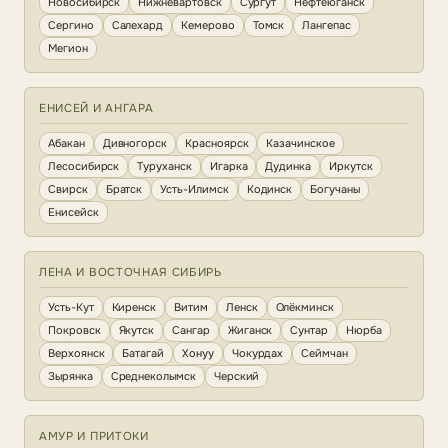
Новосибирск
Нижневартовск
Сургут
Нефтеюганск
Сергино
Салехард
Кемерово
Томск
Лангепас
Мегион
ЕНИСЕЙ И АНГАРА
Абакан
Дивногорск
Красноярск
Казачинское
Лесосибирск
Туруханск
Игарка
Дудинка
Иркутск
Свирск
Братск
Усть-Илимск
Кодинск
Богучаны
Енисейск
ЛЕНА И ВОСТОЧНАЯ СИБИРЬ
Усть-Кут
Киренск
Витим
Ленск
Олёкминск
Покровск
Якутск
Сангар
Жиганск
Сунтар
Нюрба
Верхоянск
Батагай
Хонуу
Чокурдах
Сеймчан
Зырянка
Среднеколымск
Черский
АМУР И ПРИТОКИ