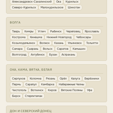
Александровск-Сахалинский
Оха
Курильск
Северо-Курильск
Малокурильское
Шикотан
ВОЛГА
Тверь
Кимры
Углич
Рыбинск
Череповец
Ярославль
Кострома
Кинешма
Нижний Новгород
Чебоксары
Козьмодемьянск
Волжск
Казань
Ульяновск
Тольятти
Самара
Сызрань
Вольск
Саратов
Камышин
Волгоград
Ахтубинск
Бузан
Астрахань
ОКА, КАМА, ВЯТКА, БЕЛАЯ
Серпухов
Коломна
Рязань
Орёл
Калуга
Берёзники
Пермь
Сарапул
Камбарка
Набережные Челны
Чистополь
Воткинск
Киров
Вятские Поляны
Уфа
Бирск
Стерлитамак
ДОН И СЕВЕРСКИЙ ДОНЕЦ