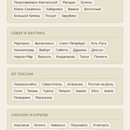
Петропавловск-Камчатский
Магадан
Холмск
Южно-Сахалинск
Хабаровск
Ванино
Восточный
Большой Камень
Посьет
Зарубино
СЕВЕР И БАЛТИКА
Мурманск
Архангельск
Санкт-Петербург
Усть-Луга
Калининград
Выборг
Сабетта
Дудинка
Диксон
Нарьян-Мар
Воркута
Кандалакша
Тикси
Печенга
ЮГ РОССИИ
Новороссийск
Севастополь
Астрахань
Ростов-на-Дону
Сочи
Тамань
Туапсе
Темрюк
Кавказ
Ейск
Анапа
Геленджик
Махачкала
САХАЛИН И КУРИЛЫ
Корсаков
Холмск
Невельск
Поронайск
Углегорск