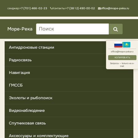
Мессенджер:
+7 (701) 466-02-23
Контакты:
+7 (3812) 490-00-02
office@mope-peka.ru
Море-Река
Антидроновые станции
office@mope-peka.ru
КОПИРОВАТЬ
Радиосвязь
Запросы — только на e-
mail
Навигация
ГМССБ
Эхолоты и рыбопоиск
Видеонаблюдение
Спутниковая связь
Аксессуары и комплектующие