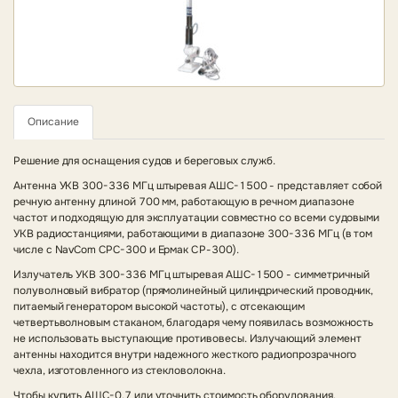
Описание
Решение для оснащения судов и береговых служб.
Антенна УКВ 300-336 МГц штыревая АШC-1500 - представляет собой
речную антенну длиной 700 мм, работающую в речном диапазоне
частот и подходящую для эксплуатации совместно со всеми судовыми
УКВ радиостанциями, работающими в диапазоне 300-336 МГц (в том
числе с NavCom CPC-300 и Ермак СР-300).
Излучатель УКВ 300-336 МГц штыревая АШC-1500 - симметричный
полуволновый вибратор (прямолинейный цилиндрический проводник,
питаемый генератором высокой частоты), с отсекающим
четвертьволновым стаканом, благодаря чему появилась возможность
не использовать выступающие противовесы. Излучающий элемент
антенны находится внутри надежного жесткого радиопрозрачного
чехла, изготовленного из стекловолокна.
Чтобы купить
АШC-0,7
или уточнить стоимость оборудования,