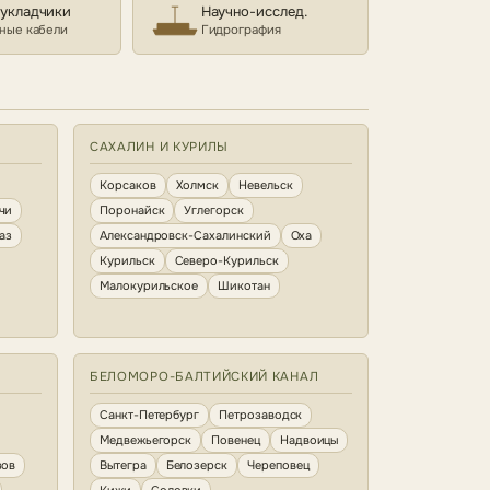
еукладчики
Научно-исслед.
ные кабели
Гидрография
САХАЛИН И КУРИЛЫ
Корсаков
Холмск
Невельск
чи
Поронайск
Углегорск
аз
Александровск-Сахалинский
Оха
Курильск
Северо-Курильск
Малокурильское
Шикотан
БЕЛОМОРО-БАЛТИЙСКИЙ КАНАЛ
Санкт-Петербург
Петрозаводск
Медвежьегорск
Повенец
Надвоицы
зов
Вытегра
Белозерск
Череповец