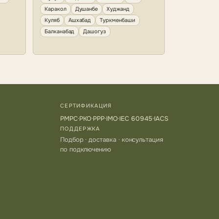
Каракол
Душанбе
Худжанд
Куляб
Ашхабад
Туркменбаши
Балканабад
Дашогуз
СЕРТИФИКАЦИЯ
РМРС
·
РКО
·
РРР
·
IMO
·
IEC 60945
·
IACS
ПОДДЕРЖКА
Подбор · доставка · консультация
по подключению