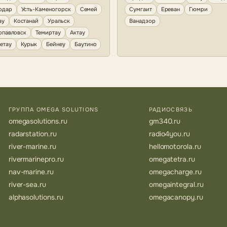
одар
Усть-Каменогорск
Семей
Сумгаит
Ереван
Гюмри
ау
Костанай
Уральск
Ванадзор
опавловск
Темиртау
Актау
етау
Курык
Бейнеу
Баутино
ГРУППА OMEGA SOLUTIONS
РАДИОСВЯЗЬ
omegasolutions.ru
gm340.ru
radarstation.ru
radio4you.ru
river-marine.ru
hellomotorola.ru
rivermarinepro.ru
omegatetra.ru
nav-marine.ru
omegacharge.ru
river-sea.ru
omegaintegral.ru
alphasolutions.ru
omegacanopy.ru