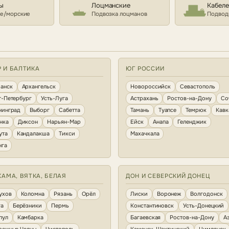
ы
Лоцманские
Кабел
е/морские
Подвозка лоцманов
Подвод
Р И БАЛТИКА
ЮГ РОССИИ
анск
Архангельск
Новороссийск
Севастополь
т-Петербург
Усть-Луга
Астрахань
Ростов-на-Дону
Со
нинград
Выборг
Сабетта
Тамань
Туапсе
Темрюк
Кавк
нка
Диксон
Нарьян-Мар
Ейск
Анапа
Геленджик
ута
Кандалакша
Тикси
Махачкала
нга
КАМА, ВЯТКА, БЕЛАЯ
ДОН И СЕВЕРСКИЙ ДОНЕЦ
ухов
Коломна
Рязань
Орёл
Лиски
Воронеж
Волгодонск
га
Берёзники
Пермь
Константиновск
Усть-Донецкий
пул
Камбарка
Багаевская
Ростов-на-Дону
А