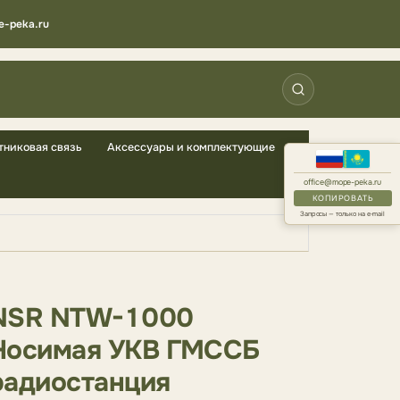
e-peka.ru
тниковая связь
Аксессуары и комплектующие
office@mope-peka.ru
КОПИРОВАТЬ
Запросы — только на e-mail
NSR NTW-1000
Носимая УКВ ГМССБ
радиостанция