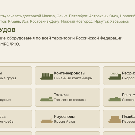
ть/заказать доставкой Москва
,
Санкт-Петербург
,
Астрахань
,
Омск
,
Новосиб
тов
,
Рязань
,
Уфа
,
Ростов-на-Дону
,
Нижний Новгород
,
Иркутск
,
Хабаровск
СУДОВ
ие оборудования по всей территории Российской Федерации,
 РМРС/РКО.
ы
Контейнеровозы
Рефри
ные грузы
Линейные контейнеры
Скороп
Толкачи
Река-
ходные
Толкаемые составы
Смешан
овы
Ярусоловы
Плавб
л краба
Ярусный лов
Перера