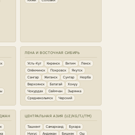
Кижи
Соловки
ЛЕНА И ВОСТОЧНАЯ СИБИРЬ
ск
Усть-Кут
Киренск
Витим
Ленск
Олёкминск
Покровск
Якутск
Сангар
Жиганск
Сунтар
Нюрба
Верхоянск
Батагай
Хонуу
ны
Чокурдах
Сеймчан
Зырянка
Среднеколымск
Черский
ЙДЖАН
ЦЕНТРАЛЬНАЯ АЗИЯ (UZ/KG/TJ/TM)
к
Ташкент
Самарканд
Бухара
жа
Нукус
Андижан
Бишкек
Ош