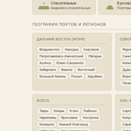
Спасательные
Буксир
Аварийно-спасательные
Портовы
ГЕОГРАФИЯ ПОРТОВ И РЕГИОНОВ
ДАЛЬНИЙ ВОСТОК (МОРЯ)
СЕВЕ
Владивосток
Находка
Корсаков
Мурм
Петропавловск-Камчатский
Магадан
Санк
Холмск
Южно-Сахалинск
Кали
Хабаровск
Ванино
Восточный
Дуди
Большой Камень
Посьет
Зарубино
Ворк
Пече
ВОЛГА
ОКА, 
Тверь
Кимры
Углич
Рыбинск
Серп
Череповец
Ярославль
Кострома
Калу
Кинешма
Нижний Новгород
Сара