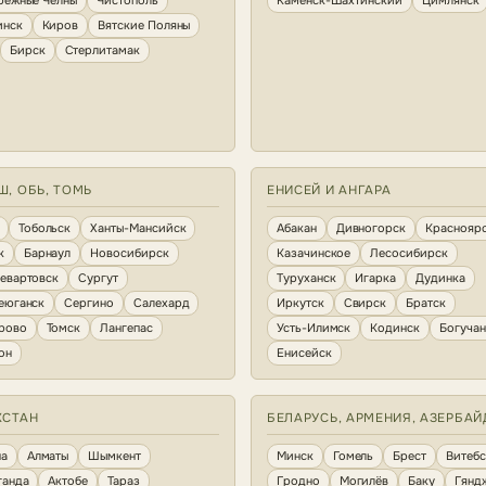
режные Челны
Чистополь
Каменск-Шахтинский
Цимлянск
инск
Киров
Вятские Поляны
Бирск
Стерлитамак
Ш, ОБЬ, ТОМЬ
ЕНИСЕЙ И АНГАРА
Тобольск
Ханты-Мансийск
Абакан
Дивногорск
Краснояр
к
Барнаул
Новосибирск
Казачинское
Лесосибирск
евартовск
Сургут
Туруханск
Игарка
Дудинка
еюганск
Сергино
Салехард
Иркутск
Свирск
Братск
рово
Томск
Лангепас
Усть-Илимск
Кодинск
Богуча
он
Енисейск
ХСТАН
БЕЛАРУСЬ, АРМЕНИЯ, АЗЕРБА
на
Алматы
Шымкент
Минск
Гомель
Брест
Витебс
ганда
Актобе
Тараз
Гродно
Могилёв
Баку
Гянд