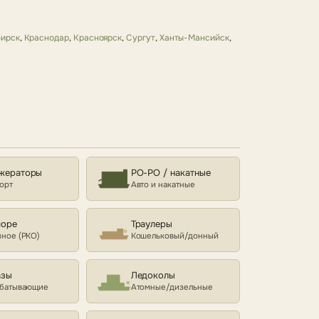
ирск
,
Краснодар
,
Красноярск
,
Сургут
,
Ханты-Мансийск
,
жераторы
РО-РО / накатные
орт
Авто и накатные
море
Траулеры
ное (РКО)
Кошельковый/донный
азы
Ледоколы
батывающие
Атомные/дизельные