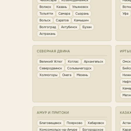
Чебоксары
Козьмодемьянск
Набе
Волжск
Казань
Ульяновск
Вотк
Тольятти
Самара
Сызрань
Уфа
Вольск
Саратов
Камышин
Волгоград
Ахтубинск
Бузан
Астрахань
СЕВЕРНАЯ ДВИНА
ИРТЫ
Великий Устюг
Котлас
Архангельск
Омск
Северодвинск
Сольвычегодск
Бийс
Холмогоры
Онега
Мезень
Нижн
Нефт
Кеме
Меги
АМУР И ПРИТОКИ
КАЗА
Благовещенск
Поярково
Хабаровск
Аста
Комсомольск-на-Амуре
Богородское
Кара