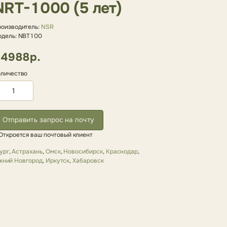
NRT-1000 (5 лет)
оизводитель:
NSR
дель: NBT100
4988р.
личество
Отправить запрос на почту
Откроется ваш почтовый клиент
ург
,
Астрахань
,
Омск
,
Новосибирск
,
Краснодар
,
жний Новгород
,
Иркутск
,
Хабаровск