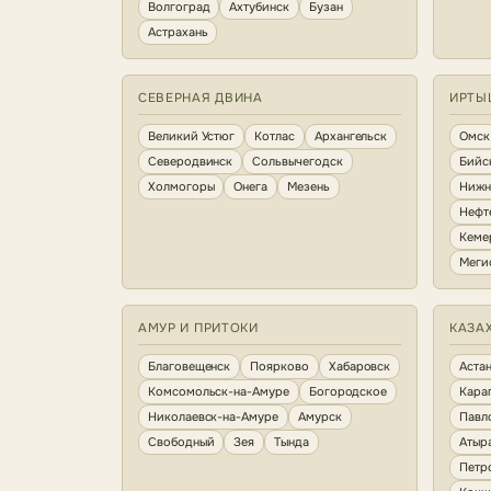
Волгоград
Ахтубинск
Бузан
Астрахань
СЕВЕРНАЯ ДВИНА
ИРТЫ
Великий Устюг
Котлас
Архангельск
Омск
Северодвинск
Сольвычегодск
Бийс
Холмогоры
Онега
Мезень
Нижн
Нефт
Кеме
Меги
АМУР И ПРИТОКИ
КАЗА
Благовещенск
Поярково
Хабаровск
Аста
Комсомольск-на-Амуре
Богородское
Кара
Николаевск-на-Амуре
Амурск
Павл
Свободный
Зея
Тында
Атыр
Петр