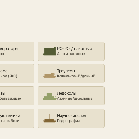
жераторы
РО-РО / накатные
орт
Авто и накатные
море
Траулеры
ное (РКО)
Кошельковый/донный
азы
Ледоколы
батывающие
Атомные/дизельные
еукладчики
Научно-исслед.
ные кабели
Гидрография