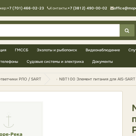
жер:
+7 (701) 466-02-23
Контакты:
+7 (3812) 490-00-02
office@mop
ция
ГМССБ
Эхолоты и рыбопоиск
Видеонаблюдение
Спу
телефоны
Судовые системы и электрика
Документы
тветчики РЛО / SART
NBT100 Элемент питания для AIS-SART