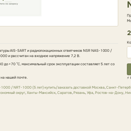
Пр
Мо
2
Ко
ратуры AIS-SART и радиолокационных ответчиков NSR NAS-1000 /
00 и рассчитан на входное напряжение 7,2 В.
0 до +70 °C, максимальный срок эксплуатации составляет 5 лет со
на нашей почте.
⚡ 
1000 / NRT-1000 (5 лет) купить/заказать доставкой Москва
,
Санкт-Петерб
ономный округ
,
Ханты-Мансийск
,
Саратов
,
Рязань
,
Уфа
,
Ростов-на-Дону
,
Ни