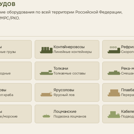
СУДОВ
ие оборудования по всей территории Российской Федерации,
 РМРС/РКО.
ы
Контейнеровозы
Рефри
ные грузы
Линейные контейнеры
Скороп
Толкачи
Река-
ходные
Толкаемые составы
Смешан
овы
Ярусоловы
Плавб
л краба
Ярусный лов
Перера
ы
Лоцманские
Кабел
е/морские
Подвозка лоцманов
Подвод