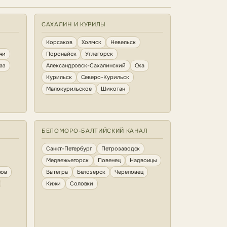
САХАЛИН И КУРИЛЫ
Корсаков
Холмск
Невельск
чи
Поронайск
Углегорск
аз
Александровск-Сахалинский
Оха
Курильск
Северо-Курильск
Малокурильское
Шикотан
БЕЛОМОРО-БАЛТИЙСКИЙ КАНАЛ
Санкт-Петербург
Петрозаводск
Медвежьегорск
Повенец
Надвоицы
зов
Вытегра
Белозерск
Череповец
Кижи
Соловки