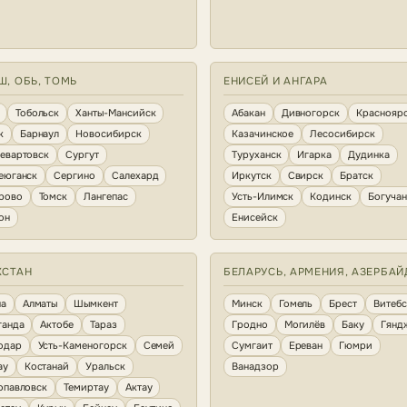
Ш, ОБЬ, ТОМЬ
ЕНИСЕЙ И АНГАРА
Тобольск
Ханты-Мансийск
Абакан
Дивногорск
Краснояр
к
Барнаул
Новосибирск
Казачинское
Лесосибирск
евартовск
Сургут
Туруханск
Игарка
Дудинка
еюганск
Сергино
Салехард
Иркутск
Свирск
Братск
рово
Томск
Лангепас
Усть-Илимск
Кодинск
Богуча
он
Енисейск
ХСТАН
БЕЛАРУСЬ, АРМЕНИЯ, АЗЕРБА
на
Алматы
Шымкент
Минск
Гомель
Брест
Витебс
ганда
Актобе
Тараз
Гродно
Могилёв
Баку
Гянд
одар
Усть-Каменогорск
Семей
Сумгаит
Ереван
Гюмри
ау
Костанай
Уральск
Ванадзор
опавловск
Темиртау
Актау