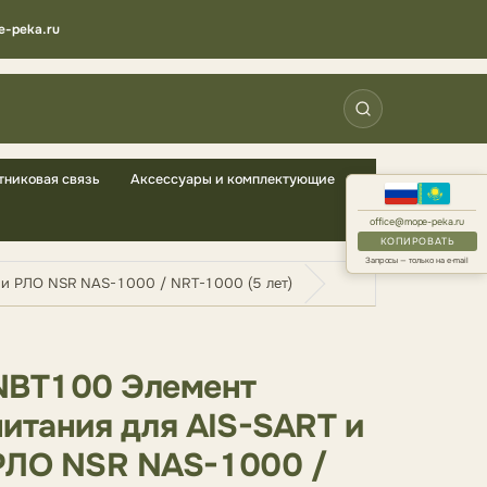
e-peka.ru
тниковая связь
Аксессуары и комплектующие
office@mope-peka.ru
КОПИРОВАТЬ
Запросы — только на e-mail
 и РЛО NSR NAS-1000 / NRT-1000 (5 лет)
NBT100 Элемент
питания для AIS-SART и
РЛО NSR NAS-1000 /