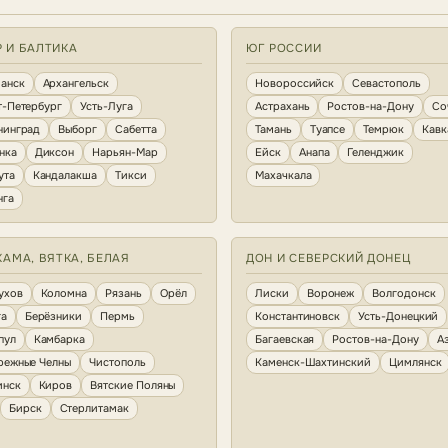
Р И БАЛТИКА
ЮГ РОССИИ
анск
Архангельск
Новороссийск
Севастополь
т-Петербург
Усть-Луга
Астрахань
Ростов-на-Дону
Со
нинград
Выборг
Сабетта
Тамань
Туапсе
Темрюк
Кавк
нка
Диксон
Нарьян-Мар
Ейск
Анапа
Геленджик
ута
Кандалакша
Тикси
Махачкала
нга
КАМА, ВЯТКА, БЕЛАЯ
ДОН И СЕВЕРСКИЙ ДОНЕЦ
ухов
Коломна
Рязань
Орёл
Лиски
Воронеж
Волгодонск
га
Берёзники
Пермь
Константиновск
Усть-Донецкий
пул
Камбарка
Багаевская
Ростов-на-Дону
А
режные Челны
Чистополь
Каменск-Шахтинский
Цимлянск
инск
Киров
Вятские Поляны
Бирск
Стерлитамак