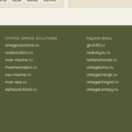
етау
Курык
Бейнеу
Баутино
ГРУППА OMEGA SOLUTIONS
РАДИОСВЯЗЬ
omegasolutions.ru
gm340.ru
radarstation.ru
radio4you.ru
river-marine.ru
hellomotorola.ru
rivermarinepro.ru
omegatetra.ru
nav-marine.ru
omegacharge.ru
river-sea.ru
omegaintegral.ru
alphasolutions.ru
omegacanopy.ru