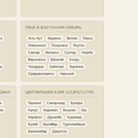
ЛЕНА И ВОСТОЧНАЯ СИБИРЬ
ск
Усть-Кут
Киренск
Витим
Ленск
Олёкминск
Покровск
Якутск
Сангар
Жиганск
Сунтар
Нюрба
Верхоянск
Батагай
Хонуу
ны
Чокурдах
Сеймчан
Зырянка
Среднеколымск
Черский
ЙДЖАН
ЦЕНТРАЛЬНАЯ АЗИЯ (UZ/KG/TJ/TM)
к
Ташкент
Самарканд
Бухара
жа
Нукус
Андижан
Бишкек
Ош
Каракол
Душанбе
Худжанд
Куляб
Ашхабад
Туркменбаши
Балканабад
Дашогуз