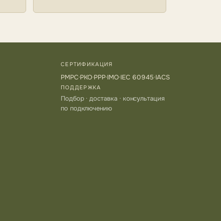
СЕРТИФИКАЦИЯ
РМРС
·
РКО
·
РРР
·
IMO
·
IEC 60945
·
IACS
ПОДДЕРЖКА
Подбор · доставка · консультация
по подключению