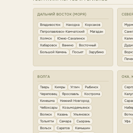
ДАЛЬНИЙ ВОСТОК (МОРЯ)
СЕВЕ
Владивосток
Находка
Корсаков
Мурм
Петропавловск-Камчатский
Магадан
Санк
Холмск
Южно-Сахалинск
Кали
Хабаровск
Ванино
Восточный
Дуди
Большой Камень
Посьет
Зарубино
Ворк
Пече
ВОЛГА
ОКА, 
Тверь
Кимры
Углич
Рыбинск
Серп
Череповец
Ярославль
Кострома
Калу
Кинешма
Нижний Новгород
Сара
Чебоксары
Козьмодемьянск
Набе
Волжск
Казань
Ульяновск
Вотк
Тольятти
Самара
Сызрань
Уфа
Вольск
Саратов
Камышин