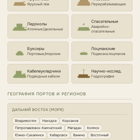
Ярусный лов
Перерабатывающие
Спасательные
Ледоколы
Аварийно-
Атомные/дизельные
спасательные
Буксиры
Лоцманские
Портовые/морские
Подвозка лоцманов
Кабелеукладчики
Научно-исслед.
Подводные кабели
Гидрография
ГЕОГРАФИЯ ПОРТОВ И РЕГИОНОВ
ДАЛЬНИЙ ВОСТОК (МОРЯ)
Владивосток
Находка
Корсаков
Петропавловск-Камчатский
Магадан
Холмск
Южно-Сахалинск
Хабаровск
Ванино
Восточный