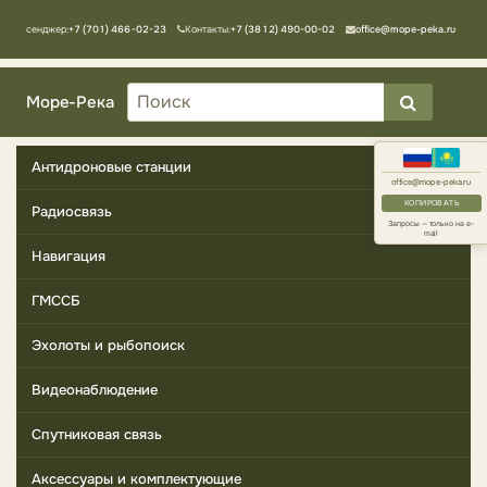
Мессенджер:
+7 (701) 466-02-23
Контакты:
+7 (3812) 490-00-02
office@mope-peka.ru
Море-Река
Антидроновые станции
office@mope-peka.ru
КОПИРОВАТЬ
Радиосвязь
Запросы — только на e-
mail
Навигация
ГМССБ
Эхолоты и рыбопоиск
Видеонаблюдение
Спутниковая связь
Аксессуары и комплектующие