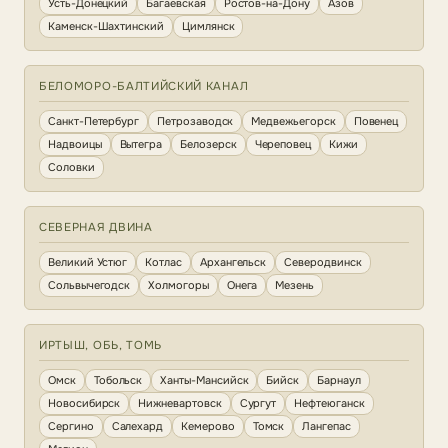
Усть-Донецкий
Багаевская
Ростов-на-Дону
Азов
Каменск-Шахтинский
Цимлянск
БЕЛОМОРО-БАЛТИЙСКИЙ КАНАЛ
Санкт-Петербург
Петрозаводск
Медвежьегорск
Повенец
Надвоицы
Вытегра
Белозерск
Череповец
Кижи
Соловки
СЕВЕРНАЯ ДВИНА
Великий Устюг
Котлас
Архангельск
Северодвинск
Сольвычегодск
Холмогоры
Онега
Мезень
ИРТЫШ, ОБЬ, ТОМЬ
Омск
Тобольск
Ханты-Мансийск
Бийск
Барнаул
Новосибирск
Нижневартовск
Сургут
Нефтеюганск
Сергино
Салехард
Кемерово
Томск
Лангепас