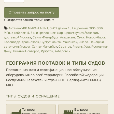
Отправить запрос на почту
⚡ Откроется ваш почтовый клиент
Антенна УКВ МИРАН АШ-1
,
0-02 длина 1
,
1 м
,
речная
,
300-336
МГц
,
с кабелем 4
,
5 м и креплением шарнирным купить/заказать
доставкой Москва
,
Санкт-Петербург
,
Астрахань
,
Омск
,
Новосибирск
,
Краснодар
,
Красноярск
,
Сургут
,
Ханты-Мансийск
,
Ямало-Ненецкий
автономный округ
,
Ханты-Мансийск
,
Саратов
,
Рязань
,
Уфа
,
Ростов-на-
Дону
,
Нижний Новгород
,
Иркутск
,
Хабаровск
ГЕОГРАФИЯ ПОСТАВОК И ТИПЫ СУДОВ
Поставка, монтаж и сертификационное обслуживание
оборудования по всей территории Российской Федерации,
Республики Казахстан и стран СНГ. Сертификаты РМРС/
РКО.
ТИПЫ СУДОВ И ОСНАЩЕНИЕ
Танкеры
Балкеры
Нефть, газ, химия
Навалочные грузы