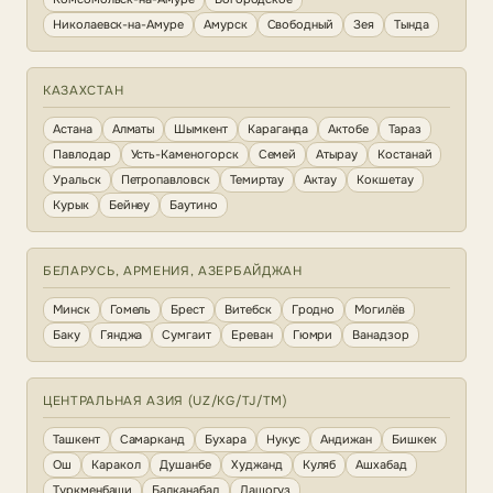
Николаевск-на-Амуре
Амурск
Свободный
Зея
Тында
КАЗАХСТАН
Астана
Алматы
Шымкент
Караганда
Актобе
Тараз
Павлодар
Усть-Каменогорск
Семей
Атырау
Костанай
Уральск
Петропавловск
Темиртау
Актау
Кокшетау
Курык
Бейнеу
Баутино
БЕЛАРУСЬ, АРМЕНИЯ, АЗЕРБАЙДЖАН
Минск
Гомель
Брест
Витебск
Гродно
Могилёв
Баку
Гянджа
Сумгаит
Ереван
Гюмри
Ванадзор
ЦЕНТРАЛЬНАЯ АЗИЯ (UZ/KG/TJ/TM)
Ташкент
Самарканд
Бухара
Нукус
Андижан
Бишкек
Ош
Каракол
Душанбе
Худжанд
Куляб
Ашхабад
Туркменбаши
Балканабад
Дашогуз