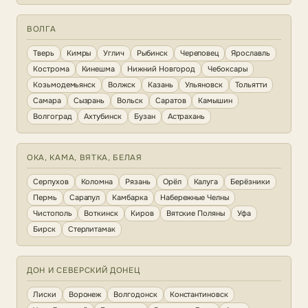
ВОЛГА
Тверь
Кимры
Углич
Рыбинск
Череповец
Ярославль
Кострома
Кинешма
Нижний Новгород
Чебоксары
Козьмодемьянск
Волжск
Казань
Ульяновск
Тольятти
Самара
Сызрань
Вольск
Саратов
Камышин
Волгоград
Ахтубинск
Бузан
Астрахань
ОКА, КАМА, ВЯТКА, БЕЛАЯ
Серпухов
Коломна
Рязань
Орёл
Калуга
Берёзники
Пермь
Сарапул
Камбарка
Набережные Челны
Чистополь
Воткинск
Киров
Вятские Поляны
Уфа
Бирск
Стерлитамак
ДОН И СЕВЕРСКИЙ ДОНЕЦ
Лиски
Воронеж
Волгодонск
Константиновск