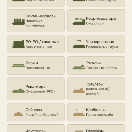
Контейнеровозы
Рефрижераторы
Линейные
Скоропорт
контейнеры
РО-РО / накатные
Универсальные
Авто и накатные
Генеральные грузы
Баржи
Толкачи
Несамоходные
Толкаемые составы
Траулеры
Река-море
Кошельковый/
Смешанное (РКО)
донный
Сейнеры
Краболовы
Малый прибрежный
Промысел краба
Ярусоловы
Плавбазы