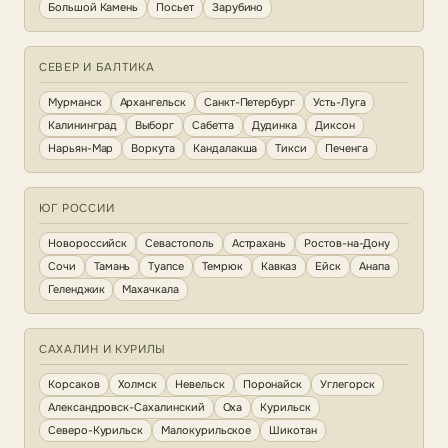
Большой Камень
Посьет
Зарубино
СЕВЕР И БАЛТИКА
Мурманск
Архангельск
Санкт-Петербург
Усть-Луга
Калининград
Выборг
Сабетта
Дудинка
Диксон
Нарьян-Мар
Воркута
Кандалакша
Тикси
Печенга
ЮГ РОССИИ
Новороссийск
Севастополь
Астрахань
Ростов-на-Дону
Сочи
Тамань
Туапсе
Темрюк
Кавказ
Ейск
Анапа
Геленджик
Махачкала
САХАЛИН И КУРИЛЫ
Корсаков
Холмск
Невельск
Поронайск
Углегорск
Александровск-Сахалинский
Оха
Курильск
Северо-Курильск
Малокурильское
Шикотан