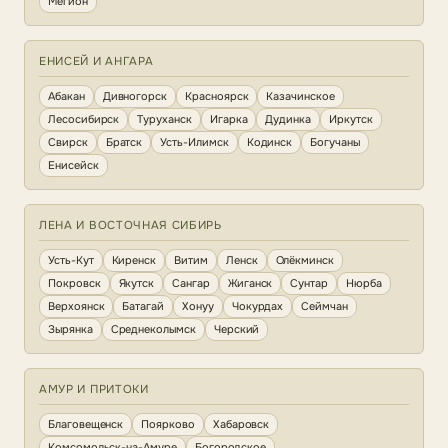
Мегион
ЕНИСЕЙ И АНГАРА
Абакан
Дивногорск
Красноярск
Казачинское
Лесосибирск
Туруханск
Игарка
Дудинка
Иркутск
Свирск
Братск
Усть-Илимск
Кодинск
Богучаны
Енисейск
ЛЕНА И ВОСТОЧНАЯ СИБИРЬ
Усть-Кут
Киренск
Витим
Ленск
Олёкминск
Покровск
Якутск
Сангар
Жиганск
Сунтар
Нюрба
Верхоянск
Батагай
Хонуу
Чокурдах
Сеймчан
Зырянка
Среднеколымск
Черский
АМУР И ПРИТОКИ
Благовещенск
Поярково
Хабаровск
Комсомольск-на-Амуре
Богородское