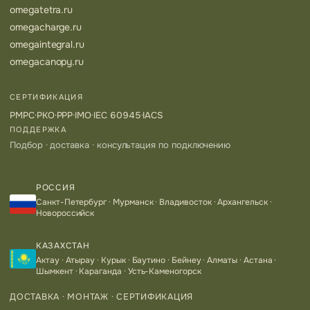
omegatetra.ru
omegacharge.ru
omegaintegral.ru
omegacanopy.ru
СЕРТИФИКАЦИЯ
РМРС
·
РКО
·
РРР
·
IMO
·
IEC 60945
·
IACS
ПОДДЕРЖКА
Подбор · доставка · консультация по подключению
РОССИЯ
Санкт-Петербург · Мурманск · Владивосток · Архангельск ·
Новороссийск
КАЗАХСТАН
Актау · Атырау · Курык · Баутино · Бейнеу · Алматы · Астана ·
Шымкент · Караганда · Усть-Каменогорск
ДОСТАВКА · МОНТАЖ · СЕРТИФИКАЦИЯ