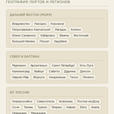
ГЕОГРАФИЯ ПОРТОВ И РЕГИОНОВ
ДАЛЬНИЙ ВОСТОК (МОРЯ)
Владивосток
Находка
Корсаков
Петропавловск-Камчатский
Магадан
Холмск
Южно-Сахалинск
Хабаровск
Ванино
Восточный
Большой Камень
Посьет
Зарубино
СЕВЕР И БАЛТИКА
Мурманск
Архангельск
Санкт-Петербург
Усть-Луга
Калининград
Выборг
Сабетта
Дудинка
Диксон
Нарьян-Мар
Воркута
Кандалакша
Тикси
Печенга
ЮГ РОССИИ
Новороссийск
Севастополь
Астрахань
Ростов-на-Дону
Сочи
Тамань
Туапсе
Темрюк
Кавказ
Ейск
Анапа
Геленджик
Махачкала