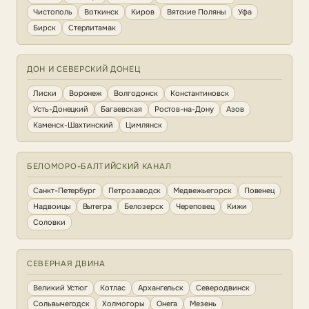
Чистополь
Воткинск
Киров
Вятские Поляны
Уфа
Бирск
Стерлитамак
ДОН И СЕВЕРСКИЙ ДОНЕЦ
Лиски
Воронеж
Волгодонск
Константиновск
Усть-Донецкий
Багаевская
Ростов-на-Дону
Азов
Каменск-Шахтинский
Цимлянск
БЕЛОМОРО-БАЛТИЙСКИЙ КАНАЛ
Санкт-Петербург
Петрозаводск
Медвежьегорск
Повенец
Надвоицы
Вытегра
Белозерск
Череповец
Кижи
Соловки
СЕВЕРНАЯ ДВИНА
Великий Устюг
Котлас
Архангельск
Северодвинск
Сольвычегодск
Холмогоры
Онега
Мезень