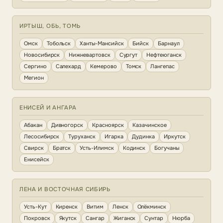
ИРТЫШ, ОБЬ, ТОМЬ
Омск
Тобольск
Ханты-Мансийск
Бийск
Барнаул
Новосибирск
Нижневартовск
Сургут
Нефтеюганск
Сергино
Салехард
Кемерово
Томск
Лангепас
Мегион
ЕНИСЕЙ И АНГАРА
Абакан
Дивногорск
Красноярск
Казачинское
Лесосибирск
Туруханск
Игарка
Дудинка
Иркутск
Свирск
Братск
Усть-Илимск
Кодинск
Богучаны
Енисейск
ЛЕНА И ВОСТОЧНАЯ СИБИРЬ
Усть-Кут
Киренск
Витим
Ленск
Олёкминск
Покровск
Якутск
Сангар
Жиганск
Сунтар
Нюрба