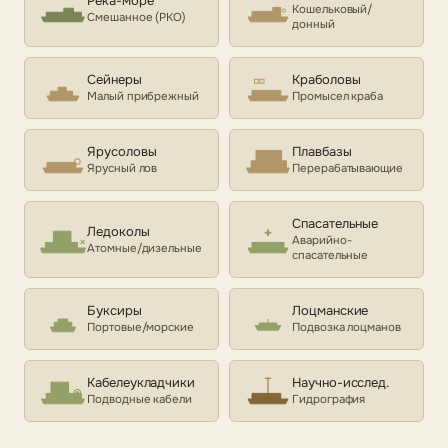
Река-море
Кошельковый/
Смешанное (РКО)
донный
Сейнеры
Краболовы
Малый прибрежный
Промысел краба
Ярусоловы
Плавбазы
Ярусный лов
Перерабатывающие
Спасательные
Ледоколы
Аварийно-
Атомные/дизельные
спасательные
Буксиры
Лоцманские
Портовые/морские
Подвозка лоцманов
Кабелеукладчики
Научно-исслед.
Подводные кабели
Гидрография