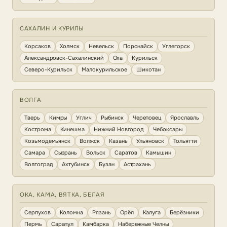
САХАЛИН И КУРИЛЫ
Корсаков
Холмск
Невельск
Поронайск
Углегорск
Александровск-Сахалинский
Оха
Курильск
Северо-Курильск
Малокурильское
Шикотан
ВОЛГА
Тверь
Кимры
Углич
Рыбинск
Череповец
Ярославль
Кострома
Кинешма
Нижний Новгород
Чебоксары
Козьмодемьянск
Волжск
Казань
Ульяновск
Тольятти
Самара
Сызрань
Вольск
Саратов
Камышин
Волгоград
Ахтубинск
Бузан
Астрахань
ОКА, КАМА, ВЯТКА, БЕЛАЯ
Серпухов
Коломна
Рязань
Орёл
Калуга
Берёзники
Пермь
Сарапул
Камбарка
Набережные Челны