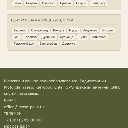
Баку
Гянджа
Сумгаит
Ереван
Гюмри
Ванадзор
ЦЕНТРАЛЬНАЯ АЗИЯ (UZ/KG/TJ/TM)
Ташкент
Самарканд
Бухара
Нукус
Андижан
Бишкек
Ош
Каракол
Душанбе
Худжанд
Куляб
Ашхабад
Туркменбаши
Балканабад
Дашогуз
Морское и речное радиооборудование. Радиостанции
Motorola, Yaesu, Kenwood, Entel, GPS-трекеры, антенны, ЗИП,
спутниковая связь.
E-MAIL
office@mope-peka.ru
ТЕЛЕФОН
+7 (381) 249-00-02
МЕССЕНДЖЕР