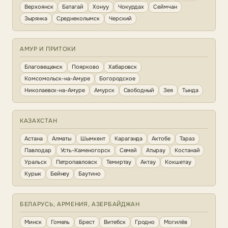
Верхоянск
Батагай
Хонуу
Чокурдах
Сеймчан
Зырянка
Среднеколымск
Черский
АМУР И ПРИТОКИ
Благовещенск
Поярково
Хабаровск
Комсомольск-на-Амуре
Богородское
Николаевск-на-Амуре
Амурск
Свободный
Зея
Тында
КАЗАХСТАН
Астана
Алматы
Шымкент
Караганда
Актобе
Тараз
Павлодар
Усть-Каменогорск
Семей
Атырау
Костанай
Уральск
Петропавловск
Темиртау
Актау
Кокшетау
Курык
Бейнеу
Баутино
БЕЛАРУСЬ, АРМЕНИЯ, АЗЕРБАЙДЖАН
Минск
Гомель
Брест
Витебск
Гродно
Могилёв