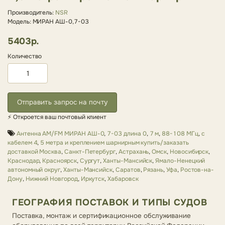
Производитель:
NSR
Модель: МИРАН АШ-0,7-03
5403р.
Количество
Отправить запрос на почту
⚡ Откроется ваш почтовый клиент
Антенна AM/FM МИРАН АШ-0
,
7-03 длина 0
,
7 м
,
88-108 МГц
,
с
кабелем 4
,
5 метра и креплением шарнирным купить/заказать
доставкой Москва
,
Санкт-Петербург
,
Астрахань
,
Омск
,
Новосибирск
,
Краснодар
,
Красноярск
,
Сургут
,
Ханты-Мансийск
,
Ямало-Ненецкий
автономный округ
,
Ханты-Мансийск
,
Саратов
,
Рязань
,
Уфа
,
Ростов-на-
Дону
,
Нижний Новгород
,
Иркутск
,
Хабаровск
ГЕОГРАФИЯ ПОСТАВОК И ТИПЫ СУДОВ
Поставка, монтаж и сертификационное обслуживание