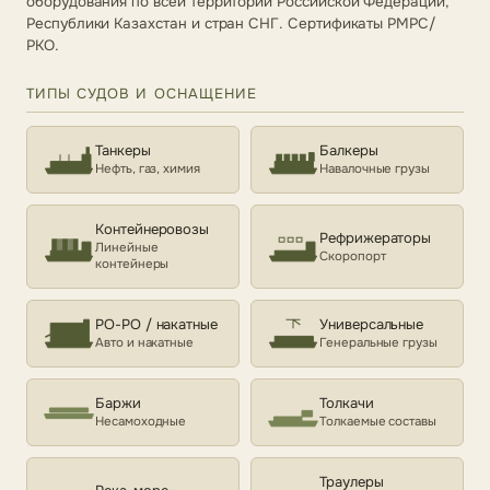
оборудования по всей территории Российской Федерации,
Республики Казахстан и стран СНГ. Сертификаты РМРС/
РКО.
ТИПЫ СУДОВ И ОСНАЩЕНИЕ
Танкеры
Балкеры
Нефть, газ, химия
Навалочные грузы
Контейнеровозы
Рефрижераторы
Линейные
Скоропорт
контейнеры
РО-РО / накатные
Универсальные
Авто и накатные
Генеральные грузы
Баржи
Толкачи
Несамоходные
Толкаемые составы
Траулеры