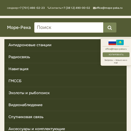
Мессенджер:
+7 (701) 466-02-23
Контакты:
+7 (3812) 490-00-02
office@mope-peka.ru
Море-Река
Антидроновые станции
office@mope-peka.ru
КОПИРОВАТЬ
Радиосвязь
Запросы — только на e-
mail
Навигация
ГМССБ
Эхолоты и рыбопоиск
Видеонаблюдение
Спутниковая связь
Аксессуары и комплектующие