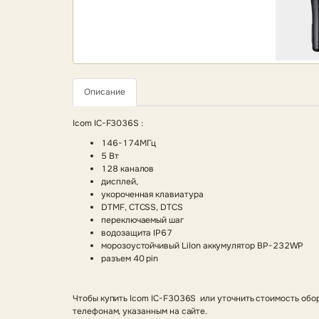
Описание
Icom IC-F3036S :
146-174МГц
5 Вт
128 каналов
дисплей,
укороченная клавиатура
DTMF, CTCSS, DTCS
переключаемый шаг
водозащита IP67
морозоустойчивый LiIon аккумулятор BP-232WP
разъем 40 pin
Чтобы купить Icom IC-F3036S или уточнить стоимость обо
телефонам, указанным на сайте.