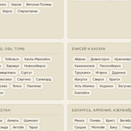
инск
Киров
Вятские Поляны
Бирск
Стерлитамак
Ш, ОБЬ, ТОМЬ
ЕНИСЕЙ И АНГАРА
Тобольск
Ханты-Мансийск
Абакан
Дивногорск
Краснояр
к
Барнаул
Новосибирск
Казачинское
Лесосибирск
евартовск
Сургут
Туруханск
Игарка
Дудинка
еюганск
Сергино
Салехард
Иркутск
Свирск
Братск
рово
Томск
Лангепас
Усть-Илимск
Кодинск
Богуча
он
Енисейск
ХСТАН
БЕЛАРУСЬ, АРМЕНИЯ, АЗЕРБА
на
Алматы
Шымкент
Минск
Гомель
Брест
Витебс
ганда
Актобе
Тараз
Гродно
Могилёв
Баку
Гянд