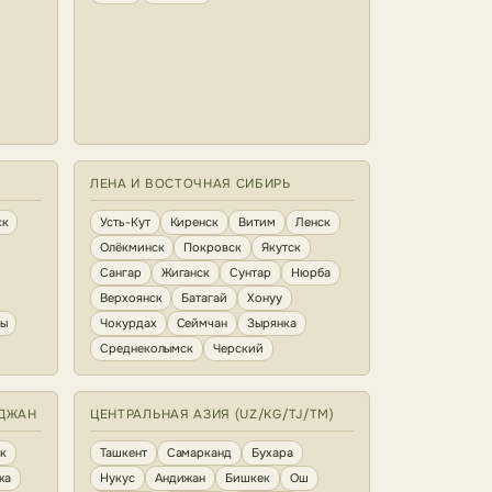
ЛЕНА И ВОСТОЧНАЯ СИБИРЬ
ск
Усть-Кут
Киренск
Витим
Ленск
Олёкминск
Покровск
Якутск
Сангар
Жиганск
Сунтар
Нюрба
Верхоянск
Батагай
Хонуу
ны
Чокурдах
Сеймчан
Зырянка
Среднеколымск
Черский
ЙДЖАН
ЦЕНТРАЛЬНАЯ АЗИЯ (UZ/KG/TJ/TM)
к
Ташкент
Самарканд
Бухара
жа
Нукус
Андижан
Бишкек
Ош