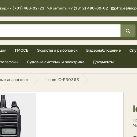
жер:
+7 (701) 466-02-23
Контакты:
+7 (3812) 490-00-02
office@mop
ция
ГМССБ
Эхолоты и рыбопоиск
Видеонаблюдение
Спу
телефоны
Судовые системы и электрика
Документы
ные аналоговые
Icom IC-F3036S
Пр
Мо