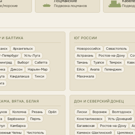
ы
Лоцманские
Кабел
е/морские
Подвозка лоцманов
Подвод
Р И БАЛТИКА
ЮГ РОССИИ
анск
Архангельск
Новороссийск
Севастополь
т-Петербург
Усть-Луга
Астрахань
Ростов-на-Дону
Со
нинград
Выборг
Сабетта
Тамань
Туапсе
Темрюк
Кавк
нка
Диксон
Нарьян-Мар
Ейск
Анапа
Геленджик
ута
Кандалакша
Тикси
Махачкала
нга
КАМА, ВЯТКА, БЕЛАЯ
ДОН И СЕВЕРСКИЙ ДОНЕЦ
ухов
Коломна
Рязань
Орёл
Лиски
Воронеж
Волгодонск
га
Берёзники
Пермь
Константиновск
Усть-Донецкий
пул
Камбарка
Багаевская
Ростов-на-Дону
А
режные Челны
Чистополь
Каменск-Шахтинский
Цимлянск