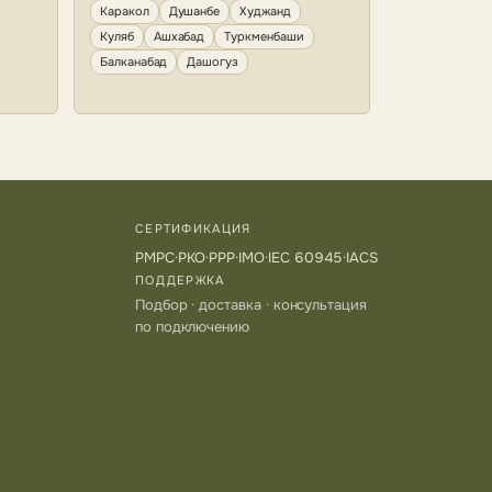
Каракол
Душанбе
Худжанд
Куляб
Ашхабад
Туркменбаши
Балканабад
Дашогуз
СЕРТИФИКАЦИЯ
РМРС
·
РКО
·
РРР
·
IMO
·
IEC 60945
·
IACS
ПОДДЕРЖКА
Подбор · доставка · консультация
по подключению