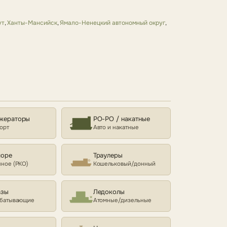
ут
,
Ханты-Мансийск
,
Ямало-Ненецкий автономный округ
,
жераторы
РО-РО / накатные
орт
Авто и накатные
море
Траулеры
ное (РКО)
Кошельковый/донный
азы
Ледоколы
батывающие
Атомные/дизельные