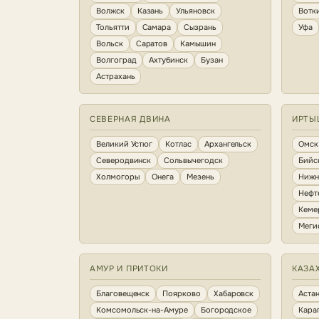
Волжск
Казань
Ульяновск
Вотк
Тольятти
Самара
Сызрань
Уфа
Вольск
Саратов
Камышин
Волгоград
Ахтубинск
Бузан
Астрахань
СЕВЕРНАЯ ДВИНА
ИРТЫ
Великий Устюг
Котлас
Архангельск
Омск
Северодвинск
Сольвычегодск
Бийс
Холмогоры
Онега
Мезень
Нижн
Нефт
Кеме
Меги
АМУР И ПРИТОКИ
КАЗА
Благовещенск
Поярково
Хабаровск
Аста
Комсомольск-на-Амуре
Богородское
Кара