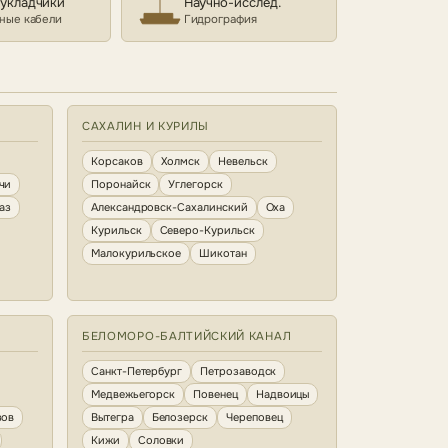
еукладчики
Научно-исслед.
ные кабели
Гидрография
САХАЛИН И КУРИЛЫ
Корсаков
Холмск
Невельск
чи
Поронайск
Углегорск
аз
Александровск-Сахалинский
Оха
Курильск
Северо-Курильск
Малокурильское
Шикотан
БЕЛОМОРО-БАЛТИЙСКИЙ КАНАЛ
Санкт-Петербург
Петрозаводск
Медвежьегорск
Повенец
Надвоицы
зов
Вытегра
Белозерск
Череповец
Кижи
Соловки