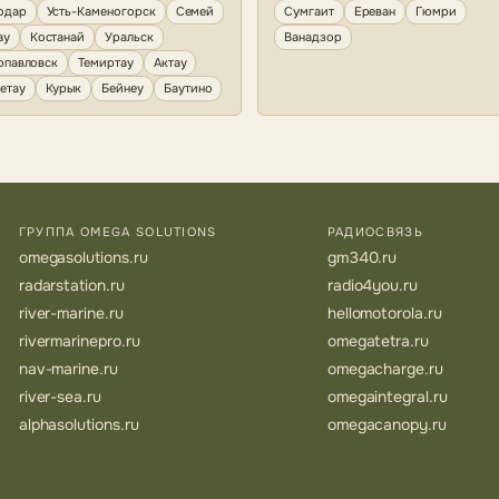
одар
Усть-Каменогорск
Семей
Сумгаит
Ереван
Гюмри
ау
Костанай
Уральск
Ванадзор
опавловск
Темиртау
Актау
етау
Курык
Бейнеу
Баутино
ГРУППА OMEGA SOLUTIONS
РАДИОСВЯЗЬ
omegasolutions.ru
gm340.ru
radarstation.ru
radio4you.ru
river-marine.ru
hellomotorola.ru
rivermarinepro.ru
omegatetra.ru
nav-marine.ru
omegacharge.ru
river-sea.ru
omegaintegral.ru
alphasolutions.ru
omegacanopy.ru