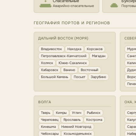
Спасательные
Буксир
Аварийно-спасательные
Портовы
ГЕОГРАФИЯ ПОРТОВ И РЕГИОНОВ
ДАЛЬНИЙ ВОСТОК (МОРЯ)
СЕВЕ
Владивосток
Находка
Корсаков
Мурм
Петропавловск-Камчатский
Магадан
Санк
Холмск
Южно-Сахалинск
Кали
Хабаровск
Ванино
Восточный
Дуди
Большой Камень
Посьет
Зарубино
Ворк
Пече
ВОЛГА
ОКА, 
Тверь
Кимры
Углич
Рыбинск
Серп
Череповец
Ярославль
Кострома
Калу
Кинешма
Нижний Новгород
Сара
Чебоксары
Козьмодемьянск
Набе