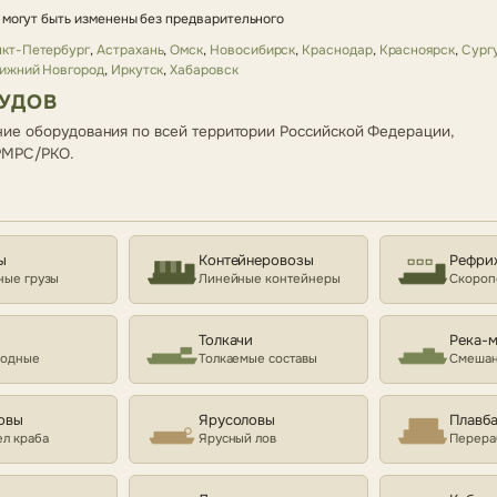
 могут быть изменены без предварительного
кт-Петербург
,
Астрахань
,
Омск
,
Новосибирск
,
Краснодар
,
Красноярск
,
Сург
ижний Новгород
,
Иркутск
,
Хабаровск
СУДОВ
ие оборудования по всей территории Российской Федерации,
 РМРС/РКО.
ы
Контейнеровозы
Рефри
ные грузы
Линейные контейнеры
Скороп
Толкачи
Река-
ходные
Толкаемые составы
Смешан
овы
Ярусоловы
Плавб
л краба
Ярусный лов
Перера