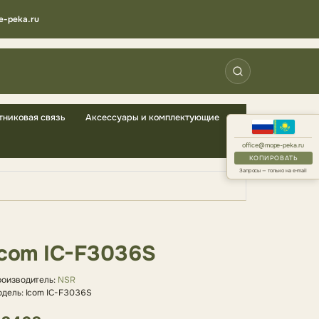
e-peka.ru
тниковая связь
Аксессуары и комплектующие
office@mope-peka.ru
КОПИРОВАТЬ
Запросы — только на e-mail
Icom IC-F3036S
оизводитель:
NSR
дель: Icom IC-F3036S