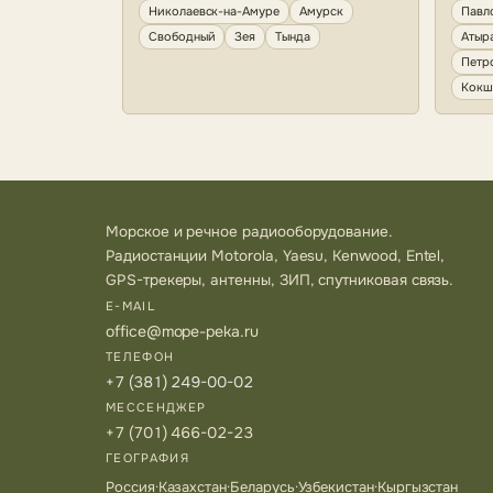
Николаевск-на-Амуре
Амурск
Павл
Свободный
Зея
Тында
Атыр
Петр
Кокш
Морское и речное радиооборудование.
Радиостанции Motorola, Yaesu, Kenwood, Entel,
GPS-трекеры, антенны, ЗИП, спутниковая связь.
E-MAIL
office@mope-peka.ru
ТЕЛЕФОН
+7 (381) 249-00-02
МЕССЕНДЖЕР
+7 (701) 466-02-23
ГЕОГРАФИЯ
Россия
·
Казахстан
·
Беларусь
·
Узбекистан
·
Кыргызстан