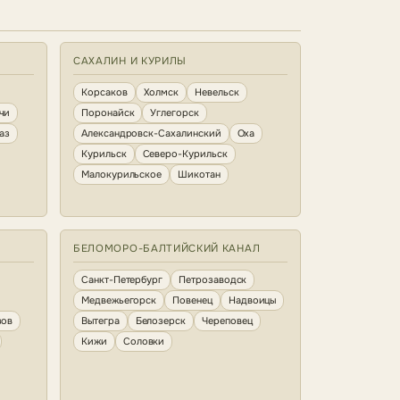
САХАЛИН И КУРИЛЫ
Корсаков
Холмск
Невельск
чи
Поронайск
Углегорск
аз
Александровск-Сахалинский
Оха
Курильск
Северо-Курильск
Малокурильское
Шикотан
БЕЛОМОРО-БАЛТИЙСКИЙ КАНАЛ
Санкт-Петербург
Петрозаводск
Медвежьегорск
Повенец
Надвоицы
зов
Вытегра
Белозерск
Череповец
Кижи
Соловки