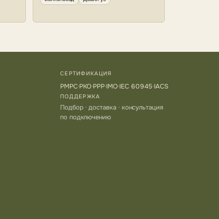
СЕРТИФИКАЦИЯ
РМРС
·
РКО
·
РРР
·
IMO
·
IEC 60945
·
IACS
ПОДДЕРЖКА
Подбор · доставка · консультация
по подключению