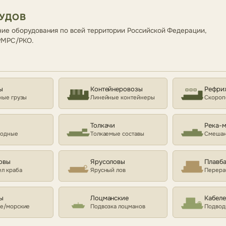
СУДОВ
ие оборудования по всей территории Российской Федерации,
 РМРС/РКО.
ы
Контейнеровозы
Рефри
ные грузы
Линейные контейнеры
Скороп
Толкачи
Река-
ходные
Толкаемые составы
Смешан
овы
Ярусоловы
Плавб
л краба
Ярусный лов
Перера
ы
Лоцманские
Кабел
е/морские
Подвозка лоцманов
Подвод