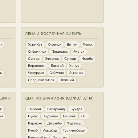
ЛЕНА И ВОСТОЧНАЯ СИБИРЬ
ск
Усть-Кут
Киренск
Витим
Ленск
Олёкминск
Покровск
Якутск
Сангар
Жиганск
Сунтар
Нюрба
Верхоянск
Батагай
Хонуу
ны
Чокурдах
Сеймчан
Зырянка
Среднеколымск
Черский
ЙДЖАН
ЦЕНТРАЛЬНАЯ АЗИЯ (UZ/KG/TJ/TM)
к
Ташкент
Самарканд
Бухара
жа
Нукус
Андижан
Бишкек
Ош
Каракол
Душанбе
Худжанд
Куляб
Ашхабад
Туркменбаши
Балканабад
Дашогуз