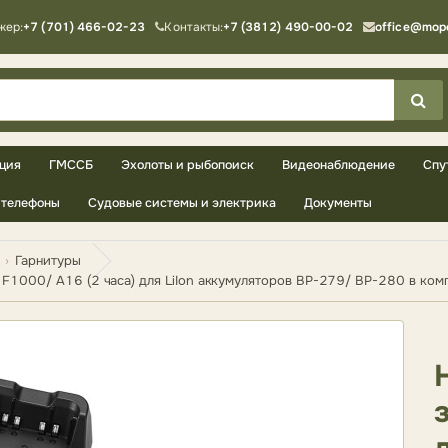
жер:
+7 (701) 466-02-23
Контакты:
+7 (3812) 490-00-02
office@mop
ция
ГМССБ
Эхолоты и рыбопоиск
Видеонаблюдение
Спу
телефоны
Судовые системы и электрика
Документы
Гарнитуры
 F1000/ A16 (2 часа) для LiIon аккумуляторов BP-279/ BP-280 в ком