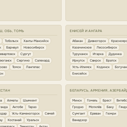
Ш, ОБЬ, ТОМЬ
ЕНИСЕЙ И АНГАРА
Тобольск
Ханты-Мансийск
Абакан
Дивногорск
Краснояр
к
Барнаул
Новосибирск
Казачинское
Лесосибирск
евартовск
Сургут
Туруханск
Игарка
Дудинка
еюганск
Сергино
Салехард
Иркутск
Свирск
Братск
рово
Томск
Лангепас
Усть-Илимск
Кодинск
Богуча
он
Енисейск
ХСТАН
БЕЛАРУСЬ, АРМЕНИЯ, АЗЕРБА
на
Алматы
Шымкент
Минск
Гомель
Брест
Витебс
ганда
Актобе
Тараз
Гродно
Могилёв
Баку
Гянд
одар
Усть-Каменогорск
Семей
Сумгаит
Ереван
Гюмри
ау
Костанай
Уральск
Ванадзор
опавловск
Темиртау
Актау