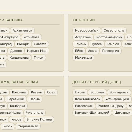
Р И БАЛТИКА
ЮГ РОССИИ
анск
Архангельск
Новороссийск
Севастополь
т-Петербург
Усть-Луга
Астрахань
Ростов-на-Дону
Со
нинград
Выборг
Сабетта
Тамань
Туапсе
Темрюк
Кавк
нка
Диксон
Нарьян-Мар
Ейск
Анапа
Геленджик
ута
Кандалакша
Тикси
Махачкала
нга
КАМА, ВЯТКА, БЕЛАЯ
ДОН И СЕВЕРСКИЙ ДОНЕЦ
ухов
Коломна
Рязань
Орёл
Лиски
Воронеж
Волгодонск
га
Берёзники
Пермь
Константиновск
Усть-Донецкий
пул
Камбарка
Багаевская
Ростов-на-Дону
А
режные Челны
Чистополь
Каменск-Шахтинский
Цимлянск
инск
Киров
Вятские Поляны
Бирск
Стерлитамак