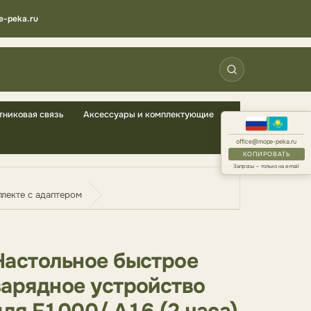
e-peka.ru
тниковая связь
Аксессуары и комплектующие
office@mope-peka.ru
КОПИРОВАТЬ
Запросы — только на e-mail
плекте с адаптером
Настольное быстрое
зарядное устройство