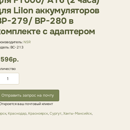
для F1000/ A16 (2 часа)
для LiIon аккумуляторов
BP-279/ BP-280 в
комплекте с адаптером
оизводитель:
NSR
дель: BC-213
596р.
личество
Отправить запрос на почту
Откроется ваш почтовый клиент
ирск
,
Краснодар
,
Красноярск
,
Сургут
,
Ханты-Мансийск
,