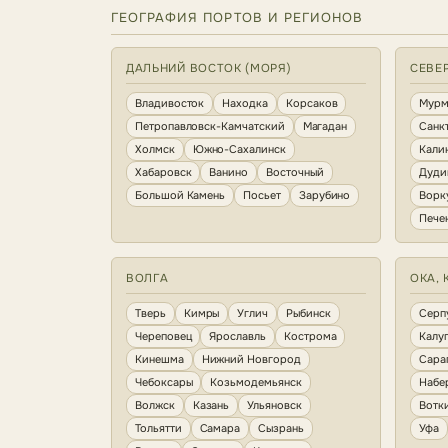
ГЕОГРАФИЯ ПОРТОВ И РЕГИОНОВ
ДАЛЬНИЙ ВОСТОК (МОРЯ)
СЕВЕ
Владивосток
Находка
Корсаков
Мурм
Петропавловск-Камчатский
Магадан
Санк
Холмск
Южно-Сахалинск
Кали
Хабаровск
Ванино
Восточный
Дуди
Большой Камень
Посьет
Зарубино
Ворк
Пече
ВОЛГА
ОКА, 
Тверь
Кимры
Углич
Рыбинск
Серп
Череповец
Ярославль
Кострома
Калу
Кинешма
Нижний Новгород
Сара
Чебоксары
Козьмодемьянск
Набе
Волжск
Казань
Ульяновск
Вотк
Тольятти
Самара
Сызрань
Уфа