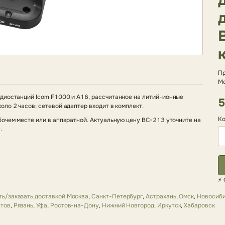
Пр
Мо
адиостанций Icom F1000 и A16, рассчитанное на литий-ионные
5
ло 2 часов; сетевой адаптер входит в комплект.
Ко
бочем месте или в аппаратной. Актуальную цену BC-213 уточните на
.
⚡ 
ть/заказать доставкой Москва
,
Санкт-Петербург
,
Астрахань
,
Омск
,
Новосиб
тов
,
Рязань
,
Уфа
,
Ростов-на-Дону
,
Нижний Новгород
,
Иркутск
,
Хабаровск