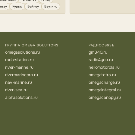
етау
Курык
Бейнеу
Баутино
ГРУППА OMEGA SOLUTIONS
РАДИОСВЯЗЬ
omegasolutions.ru
gm340.ru
radarstation.ru
radio4you.ru
river-marine.ru
hellomotorola.ru
rivermarinepro.ru
omegatetra.ru
nav-marine.ru
omegacharge.ru
river-sea.ru
omegaintegral.ru
alphasolutions.ru
omegacanopy.ru