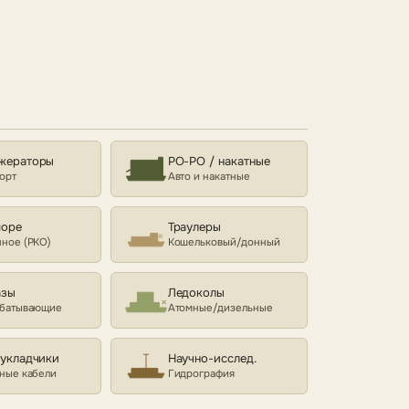
жераторы
РО-РО / накатные
орт
Авто и накатные
море
Траулеры
ное (РКО)
Кошельковый/донный
азы
Ледоколы
батывающие
Атомные/дизельные
еукладчики
Научно-исслед.
ные кабели
Гидрография