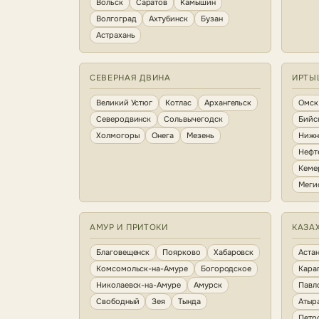
Вольск
Саратов
Камышин
Волгоград
Ахтубинск
Бузан
Астрахань
СЕВЕРНАЯ ДВИНА
ИРТЫ
Великий Устюг
Котлас
Архангельск
Омск
Северодвинск
Сольвычегодск
Бийс
Холмогоры
Онега
Мезень
Нижн
Нефт
Кеме
Меги
АМУР И ПРИТОКИ
КАЗА
Благовещенск
Поярково
Хабаровск
Аста
Комсомольск-на-Амуре
Богородское
Кара
Николаевск-на-Амуре
Амурск
Павл
Свободный
Зея
Тында
Атыр
Петр