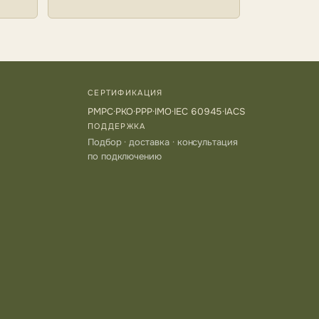
СЕРТИФИКАЦИЯ
РМРС
·
РКО
·
РРР
·
IMO
·
IEC 60945
·
IACS
ПОДДЕРЖКА
Подбор · доставка · консультация
по подключению