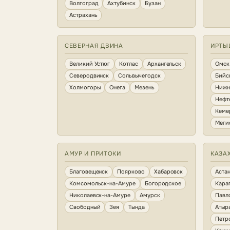
Волгоград
Ахтубинск
Бузан
Астрахань
СЕВЕРНАЯ ДВИНА
ИРТЫ
Великий Устюг
Котлас
Архангельск
Омск
Северодвинск
Сольвычегодск
Бийс
Холмогоры
Онега
Мезень
Нижн
Нефт
Кеме
Меги
АМУР И ПРИТОКИ
КАЗА
Благовещенск
Поярково
Хабаровск
Аста
Комсомольск-на-Амуре
Богородское
Кара
Николаевск-на-Амуре
Амурск
Павл
Свободный
Зея
Тында
Атыр
Петр