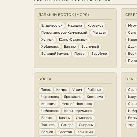
ДАЛЬНИЙ ВОСТОК (МОРЯ)
СЕВЕ
Владивосток
Находка
Корсаков
Мурм
Петропавловск-Камчатский
Магадан
Санк
Холмск
Южно-Сахалинск
Кали
Хабаровск
Ванино
Восточный
Дуди
Большой Камень
Посьет
Зарубино
Ворк
Пече
ВОЛГА
ОКА, 
Тверь
Кимры
Углич
Рыбинск
Серп
Череповец
Ярославль
Кострома
Калу
Кинешма
Нижний Новгород
Сара
Чебоксары
Козьмодемьянск
Набе
Волжск
Казань
Ульяновск
Вотк
Тольятти
Самара
Сызрань
Уфа
Вольск
Саратов
Камышин