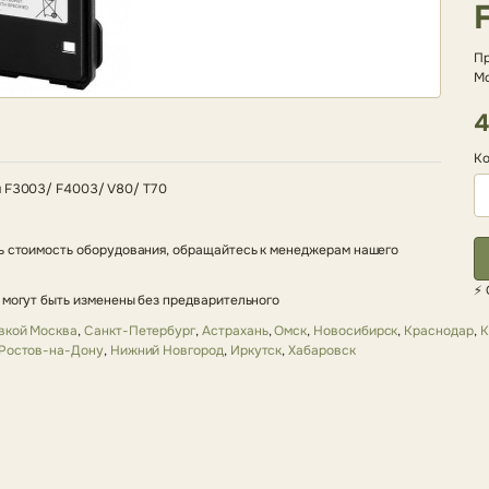
Пр
Мо
4
Ко
я F3003/ F4003/ V80/ T70
ть стоимость оборудования, обращайтесь к менеджерам нашего
⚡ 
 могут быть изменены без предварительного
авкой Москва
,
Санкт-Петербург
,
Астрахань
,
Омск
,
Новосибирск
,
Краснодар
,
К
Ростов-на-Дону
,
Нижний Новгород
,
Иркутск
,
Хабаровск