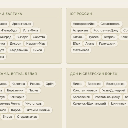
Р И БАЛТИКА
ЮГ РОССИИ
анск
Архангельск
Новороссийск
Севастополь
т-Петербург
Усть-Луга
Астрахань
Ростов-на-Дону
Со
нинград
Выборг
Сабетта
Тамань
Туапсе
Темрюк
Кавк
нка
Диксон
Нарьян-Мар
Ейск
Анапа
Геленджик
ута
Кандалакша
Тикси
Махачкала
нга
КАМА, ВЯТКА, БЕЛАЯ
ДОН И СЕВЕРСКИЙ ДОНЕЦ
ухов
Коломна
Рязань
Орёл
Лиски
Воронеж
Волгодонск
га
Берёзники
Пермь
Константиновск
Усть-Донецкий
пул
Камбарка
Багаевская
Ростов-на-Дону
А
режные Челны
Чистополь
Каменск-Шахтинский
Цимлянск
инск
Киров
Вятские Поляны
Бирск
Стерлитамак