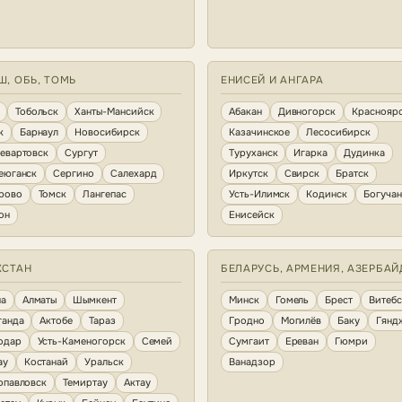
Ш, ОБЬ, ТОМЬ
ЕНИСЕЙ И АНГАРА
Тобольск
Ханты-Мансийск
Абакан
Дивногорск
Краснояр
к
Барнаул
Новосибирск
Казачинское
Лесосибирск
евартовск
Сургут
Туруханск
Игарка
Дудинка
еюганск
Сергино
Салехард
Иркутск
Свирск
Братск
рово
Томск
Лангепас
Усть-Илимск
Кодинск
Богуча
он
Енисейск
ХСТАН
БЕЛАРУСЬ, АРМЕНИЯ, АЗЕРБА
на
Алматы
Шымкент
Минск
Гомель
Брест
Витебс
ганда
Актобе
Тараз
Гродно
Могилёв
Баку
Гянд
одар
Усть-Каменогорск
Семей
Сумгаит
Ереван
Гюмри
ау
Костанай
Уральск
Ванадзор
опавловск
Темиртау
Актау