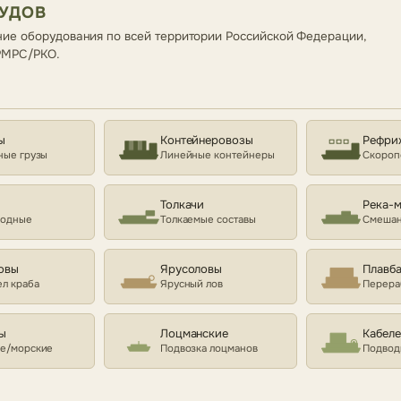
СУДОВ
ие оборудования по всей территории Российской Федерации,
 РМРС/РКО.
ы
Контейнеровозы
Рефри
ные грузы
Линейные контейнеры
Скороп
Толкачи
Река-
ходные
Толкаемые составы
Смешан
овы
Ярусоловы
Плавб
л краба
Ярусный лов
Перера
ы
Лоцманские
Кабел
е/морские
Подвозка лоцманов
Подвод