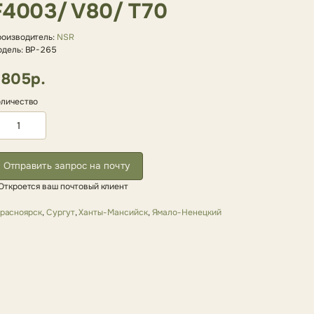
F4003/ V80/ T70
оизводитель:
NSR
дель: BP-265
805р.
личество
Отправить запрос на почту
Откроется ваш почтовый клиент
расноярск
,
Сургут
,
Ханты-Мансийск
,
Ямало-Ненецкий