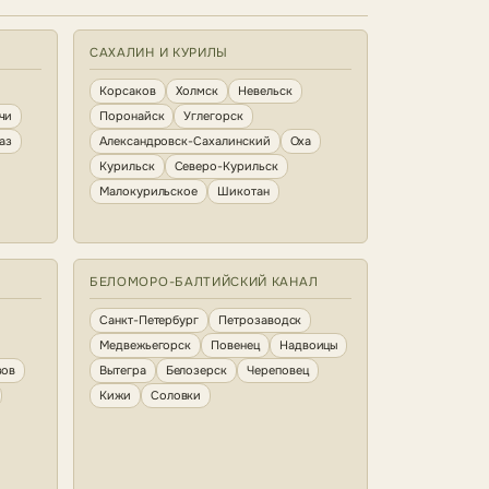
САХАЛИН И КУРИЛЫ
Корсаков
Холмск
Невельск
чи
Поронайск
Углегорск
аз
Александровск-Сахалинский
Оха
Курильск
Северо-Курильск
Малокурильское
Шикотан
БЕЛОМОРО-БАЛТИЙСКИЙ КАНАЛ
Санкт-Петербург
Петрозаводск
Медвежьегорск
Повенец
Надвоицы
зов
Вытегра
Белозерск
Череповец
Кижи
Соловки