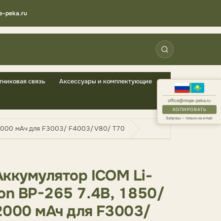
e-peka.ru
тниковая связь
Аксессуары и комплектующие
office@mope-peka.ru
КОПИРОВАТЬ
Запросы — только на e-mail
 2000 мАч для F3003/ F4003/ V80/ T70
Аккумулятор ICOM Li-
Ion BP-265 7.4В, 1850/
2000 мАч для F3003/