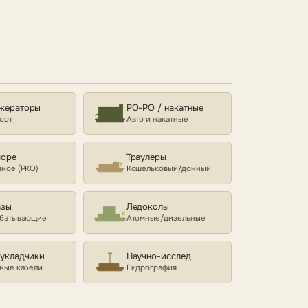
жераторы
РО-РО / накатные
орт
Авто и накатные
море
Траулеры
ное (РКО)
Кошельковый/донный
азы
Ледоколы
батывающие
Атомные/дизельные
еукладчики
Научно-исслед.
ные кабели
Гидрография