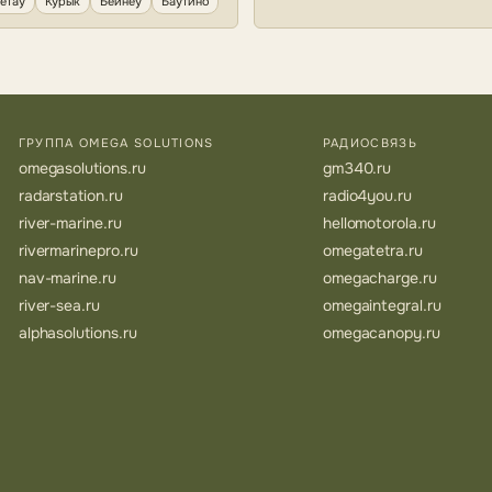
етау
Курык
Бейнеу
Баутино
ГРУППА OMEGA SOLUTIONS
РАДИОСВЯЗЬ
omegasolutions.ru
gm340.ru
radarstation.ru
radio4you.ru
river-marine.ru
hellomotorola.ru
rivermarinepro.ru
omegatetra.ru
nav-marine.ru
omegacharge.ru
river-sea.ru
omegaintegral.ru
alphasolutions.ru
omegacanopy.ru