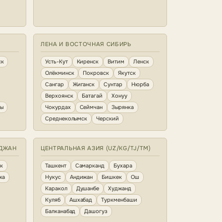
ЛЕНА И ВОСТОЧНАЯ СИБИРЬ
ск
Усть-Кут
Киренск
Витим
Ленск
Олёкминск
Покровск
Якутск
Сангар
Жиганск
Сунтар
Нюрба
Верхоянск
Батагай
Хонуу
ны
Чокурдах
Сеймчан
Зырянка
Среднеколымск
Черский
ЙДЖАН
ЦЕНТРАЛЬНАЯ АЗИЯ (UZ/KG/TJ/TM)
к
Ташкент
Самарканд
Бухара
жа
Нукус
Андижан
Бишкек
Ош
Каракол
Душанбе
Худжанд
Куляб
Ашхабад
Туркменбаши
Балканабад
Дашогуз