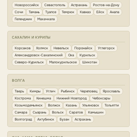
Новороссийск
Севастополь
Астрахань
Ростов-на-Дону
Сочи
Тамань
Туапсе
Темрюк
Кавказ
Ейск
Анапа
Геленджик
Махачкала
САХАЛИН И КУРИЛЫ
Корсаков
Холмск
Невельск
Поронайск
Углегорск
Александровск-Сахалинский
Оха
Курильск
Северо-Курильск
Малокурильское
Шикотан
ВОЛГА
Тверь
Кимры
Углич
Рыбинск
Череповец
Ярославль
Кострома
Кинешма
Нижний Новгород
Чебоксары
Козьмодемьянск
Волжск
Казань
Ульяновск
Тольятти
Самара
Сызрань
Вольск
Саратов
Камышин
Волгоград
Ахтубинск
Бузан
Астрахань