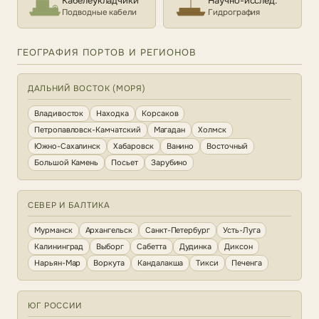
Кабелеукладчики
Научно-исслед.
Подводные кабели
Гидрография
ГЕОГРАФИЯ ПОРТОВ И РЕГИОНОВ
ДАЛЬНИЙ ВОСТОК (МОРЯ)
Владивосток
Находка
Корсаков
Петропавловск-Камчатский
Магадан
Холмск
Южно-Сахалинск
Хабаровск
Ванино
Восточный
Большой Камень
Посьет
Зарубино
СЕВЕР И БАЛТИКА
Мурманск
Архангельск
Санкт-Петербург
Усть-Луга
Калининград
Выборг
Сабетта
Дудинка
Диксон
Нарьян-Мар
Воркута
Кандалакша
Тикси
Печенга
ЮГ РОССИИ