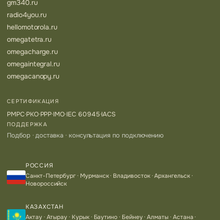
gm340.ru
radio4you.ru
hellomotorola.ru
omegatetra.ru
omegacharge.ru
omegaintegral.ru
omegacanopy.ru
СЕРТИФИКАЦИЯ
РМРС
·
РКО
·
РРР
·
IMO
·
IEC 60945
·
IACS
ПОДДЕРЖКА
Подбор · доставка · консультация по подключению
РОССИЯ
Санкт-Петербург · Мурманск · Владивосток · Архангельск ·
Новороссийск
КАЗАХСТАН
Актау · Атырау · Курык · Баутино · Бейнеу · Алматы · Астана ·