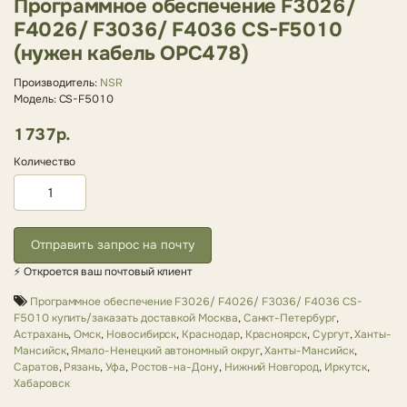
Программное обеспечение F3026/
F4026/ F3036/ F4036 CS-F5010
(нужен кабель OPC478)
Производитель:
NSR
Модель: CS-F5010
1737р.
Количество
Отправить запрос на почту
⚡ Откроется ваш почтовый клиент
Программное обеспечение F3026/ F4026/ F3036/ F4036 CS-
F5010 купить/заказать доставкой Москва
,
Санкт-Петербург
,
Астрахань
,
Омск
,
Новосибирск
,
Краснодар
,
Красноярск
,
Сургут
,
Ханты-
Мансийск
,
Ямало-Ненецкий автономный округ
,
Ханты-Мансийск
,
Саратов
,
Рязань
,
Уфа
,
Ростов-на-Дону
,
Нижний Новгород
,
Иркутск
,
Хабаровск