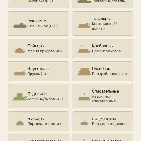
Несамоходные
Толкаемые составы
Траулеры
Река-море
Кошельковый/
Смешанное (РКО)
донный
Сейнеры
Краболовы
Малый прибрежный
Промысел краба
Ярусоловы
Плавбазы
Ярусный лов
Перерабатывающие
Спасательные
Ледоколы
Аварийно-
Атомные/дизельные
спасательные
Буксиры
Лоцманские
Портовые/морские
Подвозка лоцманов