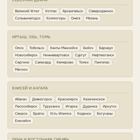
СЕВЕРНАЯ ДВИНА
Великий Устюг
Котлас
Архангельск
Северодвинск
Сольвычегодск
Холмогоры
Онега
Мезень
ИРТЫШ, ОБЬ, ТОМЬ
Омск
Тобольск
Ханты-Мансийск
Бийск
Барнаул
Новосибирск
Нижневартовск
Сургут
Нефтеюганск
Сергино
Салехард
Кемерово
Томск
Лангепас
Мегион
ЕНИСЕЙ И АНГАРА
Абакан
Дивногорск
Красноярск
Казачинское
Лесосибирск
Туруханск
Игарка
Дудинка
Иркутск
Свирск
Братск
Усть-Илимск
Кодинск
Богучаны
Енисейск
ЛЕНА И ВОСТОЧНАЯ СИБИРЬ