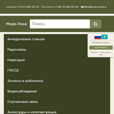
Мессенджер:
+7 (701) 466-02-23
Контакты:
+7 (3812) 490-00-02
office@mope-peka.ru
Море-Река
Антидроновые станции
office@mope-peka.ru
КОПИРОВАТЬ
Радиосвязь
Запросы — только на e-
mail
Навигация
ГМССБ
Эхолоты и рыбопоиск
Видеонаблюдение
Спутниковая связь
Аксессуары и комплектующие