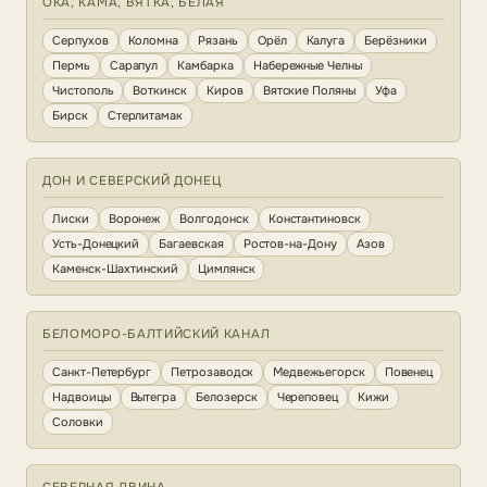
ОКА, КАМА, ВЯТКА, БЕЛАЯ
Серпухов
Коломна
Рязань
Орёл
Калуга
Берёзники
Пермь
Сарапул
Камбарка
Набережные Челны
Чистополь
Воткинск
Киров
Вятские Поляны
Уфа
Бирск
Стерлитамак
ДОН И СЕВЕРСКИЙ ДОНЕЦ
Лиски
Воронеж
Волгодонск
Константиновск
Усть-Донецкий
Багаевская
Ростов-на-Дону
Азов
Каменск-Шахтинский
Цимлянск
БЕЛОМОРО-БАЛТИЙСКИЙ КАНАЛ
Санкт-Петербург
Петрозаводск
Медвежьегорск
Повенец
Надвоицы
Вытегра
Белозерск
Череповец
Кижи
Соловки