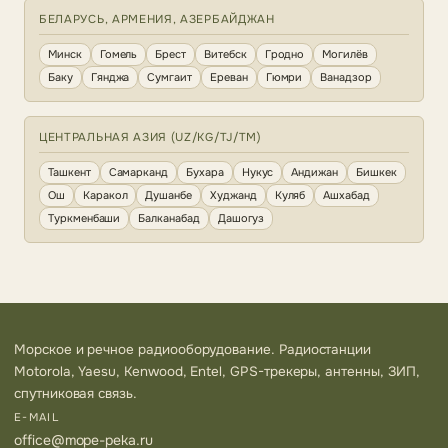
БЕЛАРУСЬ, АРМЕНИЯ, АЗЕРБАЙДЖАН
Минск
Гомель
Брест
Витебск
Гродно
Могилёв
Баку
Гянджа
Сумгаит
Ереван
Гюмри
Ванадзор
ЦЕНТРАЛЬНАЯ АЗИЯ (UZ/KG/TJ/TM)
Ташкент
Самарканд
Бухара
Нукус
Андижан
Бишкек
Ош
Каракол
Душанбе
Худжанд
Куляб
Ашхабад
Туркменбаши
Балканабад
Дашогуз
Морское и речное радиооборудование. Радиостанции
Motorola, Yaesu, Kenwood, Entel, GPS-трекеры, антенны, ЗИП,
спутниковая связь.
E-MAIL
office@mope-peka.ru