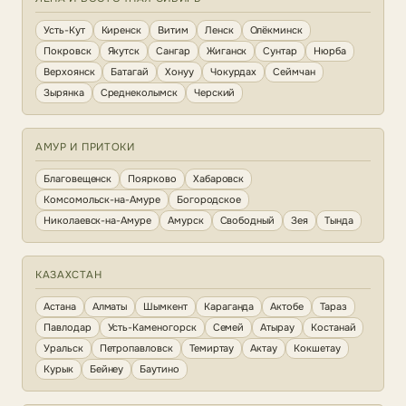
Усть-Кут
Киренск
Витим
Ленск
Олёкминск
Покровск
Якутск
Сангар
Жиганск
Сунтар
Нюрба
Верхоянск
Батагай
Хонуу
Чокурдах
Сеймчан
Зырянка
Среднеколымск
Черский
АМУР И ПРИТОКИ
Благовещенск
Поярково
Хабаровск
Комсомольск-на-Амуре
Богородское
Николаевск-на-Амуре
Амурск
Свободный
Зея
Тында
КАЗАХСТАН
Астана
Алматы
Шымкент
Караганда
Актобе
Тараз
Павлодар
Усть-Каменогорск
Семей
Атырау
Костанай
Уральск
Петропавловск
Темиртау
Актау
Кокшетау
Курык
Бейнеу
Баутино