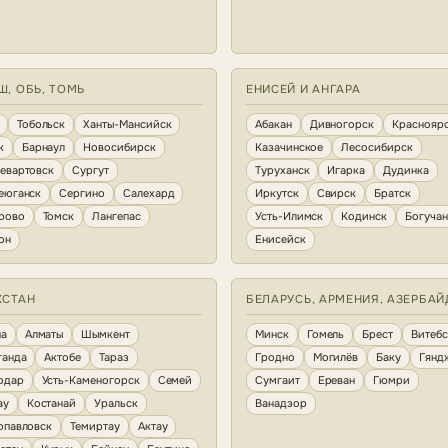
Ш, ОБЬ, ТОМЬ
ЕНИСЕЙ И АНГАРА
Тобольск
Ханты-Мансийск
Абакан
Дивногорск
Краснояр
к
Барнаул
Новосибирск
Казачинское
Лесосибирск
евартовск
Сургут
Туруханск
Игарка
Дудинка
еюганск
Сергино
Салехард
Иркутск
Свирск
Братск
рово
Томск
Лангепас
Усть-Илимск
Кодинск
Богуча
он
Енисейск
ХСТАН
БЕЛАРУСЬ, АРМЕНИЯ, АЗЕРБА
на
Алматы
Шымкент
Минск
Гомель
Брест
Витебс
ганда
Актобе
Тараз
Гродно
Могилёв
Баку
Гянд
одар
Усть-Каменогорск
Семей
Сумгаит
Ереван
Гюмри
ау
Костанай
Уральск
Ванадзор
опавловск
Темиртау
Актау