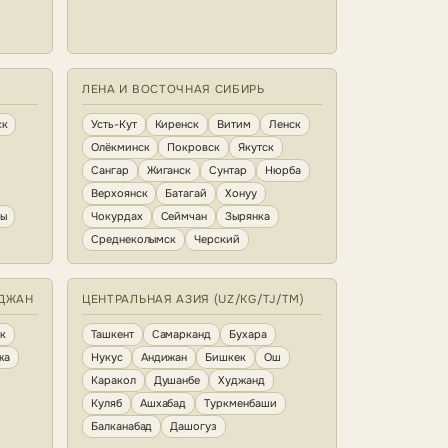
ЛЕНА И ВОСТОЧНАЯ СИБИРЬ
ск
Усть-Кут
Киренск
Витим
Ленск
Олёкминск
Покровск
Якутск
Сангар
Жиганск
Сунтар
Нюрба
Верхоянск
Батагай
Хонуу
ны
Чокурдах
Сеймчан
Зырянка
Среднеколымск
Черский
ЙДЖАН
ЦЕНТРАЛЬНАЯ АЗИЯ (UZ/KG/TJ/TM)
к
Ташкент
Самарканд
Бухара
жа
Нукус
Андижан
Бишкек
Ош
Каракол
Душанбе
Худжанд
Куляб
Ашхабад
Туркменбаши
Балканабад
Дашогуз