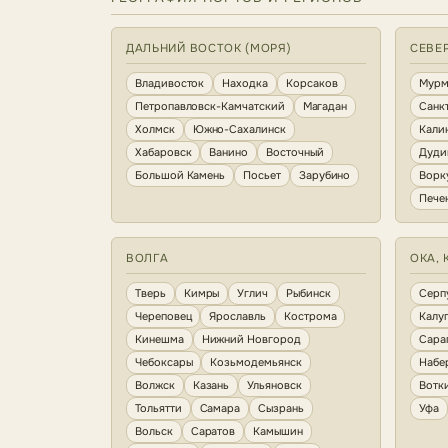
ДАЛЬНИЙ ВОСТОК (МОРЯ)
СЕВЕ
Владивосток
Находка
Корсаков
Мурм
Петропавловск-Камчатский
Магадан
Санк
Холмск
Южно-Сахалинск
Кали
Хабаровск
Ванино
Восточный
Дуди
Большой Камень
Посьет
Зарубино
Ворк
Пече
ВОЛГА
ОКА, 
Тверь
Кимры
Углич
Рыбинск
Серп
Череповец
Ярославль
Кострома
Калу
Кинешма
Нижний Новгород
Сара
Чебоксары
Козьмодемьянск
Набе
Волжск
Казань
Ульяновск
Вотк
Тольятти
Самара
Сызрань
Уфа
Вольск
Саратов
Камышин