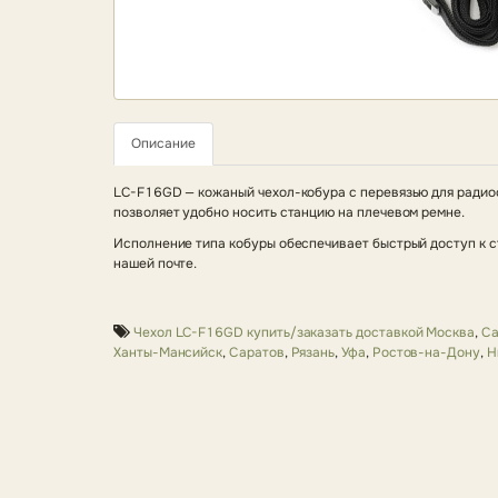
Описание
LC-F16GD — кожаный чехол-кобура с перевязью для радиос
позволяет удобно носить станцию на плечевом ремне.
Исполнение типа кобуры обеспечивает быстрый доступ к с
нашей почте.
Чехол LC-F16GD купить/заказать доставкой Москва
,
Са
Ханты-Мансийск
,
Саратов
,
Рязань
,
Уфа
,
Ростов-на-Дону
,
Н