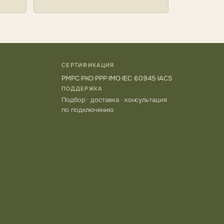
СЕРТИФИКАЦИЯ
РМРС
·
РКО
·
РРР
·
IMO
·
IEC 60945
·
IACS
ПОДДЕРЖКА
Подбор · доставка · консультация
по подключению