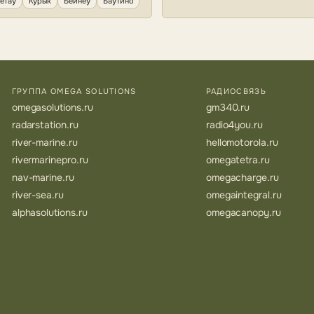
етау
Курык
Бейнеу
Баутино
ГРУППА OMEGA SOLUTIONS
РАДИОСВЯЗЬ
omegasolutions.ru
gm340.ru
radarstation.ru
radio4you.ru
river-marine.ru
hellomotorola.ru
rivermarinepro.ru
omegatetra.ru
nav-marine.ru
omegacharge.ru
river-sea.ru
omegaintegral.ru
alphasolutions.ru
omegacanopy.ru