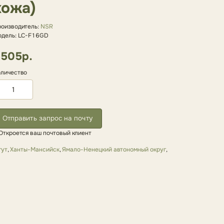
кожа)
оизводитель:
NSR
дель: LC-F16GD
505р.
личество
Отправить запрос на почту
Откроется ваш почтовый клиент
гут
,
Ханты-Мансийск
,
Ямало-Ненецкий автономный округ
,