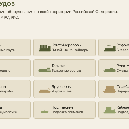
СУДОВ
ие оборудования по всей территории Российской Федерации,
 РМРС/РКО.
ы
Контейнеровозы
Рефри
ные грузы
Линейные контейнеры
Скороп
Толкачи
Река-
ходные
Толкаемые составы
Смешан
овы
Ярусоловы
Плавб
л краба
Ярусный лов
Перера
ы
Лоцманские
Кабел
е/морские
Подвозка лоцманов
Подвод