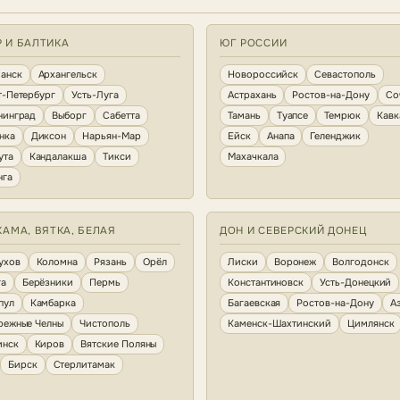
Р И БАЛТИКА
ЮГ РОССИИ
анск
Архангельск
Новороссийск
Севастополь
т-Петербург
Усть-Луга
Астрахань
Ростов-на-Дону
Со
нинград
Выборг
Сабетта
Тамань
Туапсе
Темрюк
Кавк
нка
Диксон
Нарьян-Мар
Ейск
Анапа
Геленджик
ута
Кандалакша
Тикси
Махачкала
нга
КАМА, ВЯТКА, БЕЛАЯ
ДОН И СЕВЕРСКИЙ ДОНЕЦ
ухов
Коломна
Рязань
Орёл
Лиски
Воронеж
Волгодонск
га
Берёзники
Пермь
Константиновск
Усть-Донецкий
пул
Камбарка
Багаевская
Ростов-на-Дону
А
режные Челны
Чистополь
Каменск-Шахтинский
Цимлянск
инск
Киров
Вятские Поляны
Бирск
Стерлитамак