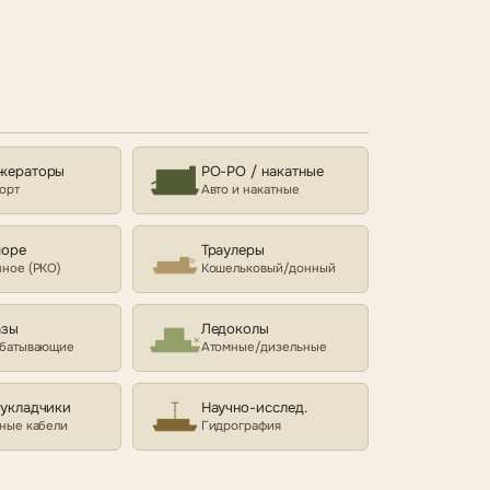
жераторы
РО-РО / накатные
орт
Авто и накатные
море
Траулеры
ное (РКО)
Кошельковый/донный
азы
Ледоколы
батывающие
Атомные/дизельные
еукладчики
Научно-исслед.
ные кабели
Гидрография