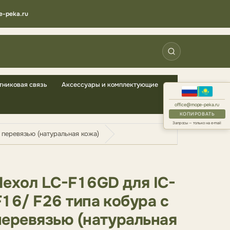
e-peka.ru
тниковая связь
Аксессуары и комплектующие
office@mope-peka.ru
КОПИРОВАТЬ
Запросы — только на e-mail
 перевязью (натуральная кожа)
Чехол LC-F16GD для IC-
F16/ F26 типа кобура с
перевязью (натуральная