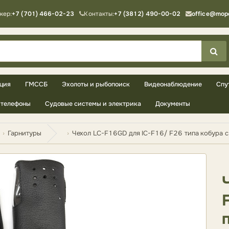
жер:
+7 (701) 466-02-23
Контакты:
+7 (3812) 490-00-02
office@mop
ция
ГМССБ
Эхолоты и рыбопоиск
Видеонаблюдение
Спу
телефоны
Судовые системы и электрика
Документы
Гарнитуры
Чехол LC-F16GD для IC-F16/ F26 типа кобура с