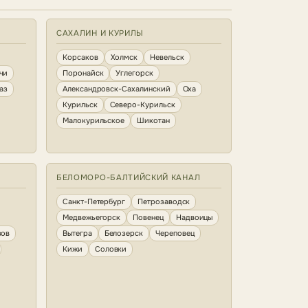
САХАЛИН И КУРИЛЫ
Корсаков
Холмск
Невельск
чи
Поронайск
Углегорск
аз
Александровск-Сахалинский
Оха
Курильск
Северо-Курильск
Малокурильское
Шикотан
БЕЛОМОРО-БАЛТИЙСКИЙ КАНАЛ
Санкт-Петербург
Петрозаводск
Медвежьегорск
Повенец
Надвоицы
зов
Вытегра
Белозерск
Череповец
Кижи
Соловки