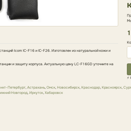
Пр
Мо
1
Ко
танций Icom IC-F16 и IC-F26. Изготовлен из натуральной кожи и
танции и защиту корпуса. Актуальную цену LC-F16GD уточните на
⚡ 
нкт-Петербург
,
Астрахань
,
Омск
,
Новосибирск
,
Краснодар
,
Красноярск
,
Сур
ижний Новгород
,
Иркутск
,
Хабаровск