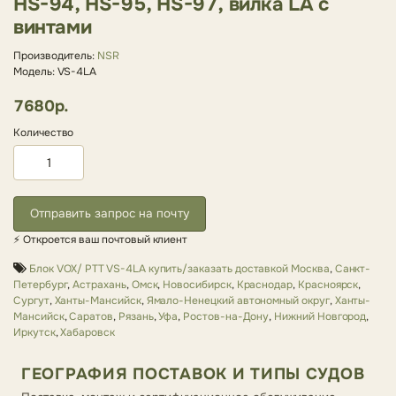
HS-94, HS-95, HS-97, вилка LA с
винтами
Производитель:
NSR
Модель: VS-4LA
7680р.
Количество
Отправить запрос на почту
⚡ Откроется ваш почтовый клиент
Блок VOX/ PTT VS-4LA купить/заказать доставкой Москва
,
Санкт-
Петербург
,
Астрахань
,
Омск
,
Новосибирск
,
Краснодар
,
Красноярск
,
Сургут
,
Ханты-Мансийск
,
Ямало-Ненецкий автономный округ
,
Ханты-
Мансийск
,
Саратов
,
Рязань
,
Уфа
,
Ростов-на-Дону
,
Нижний Новгород
,
Иркутск
,
Хабаровск
ГЕОГРАФИЯ ПОСТАВОК И ТИПЫ СУДОВ