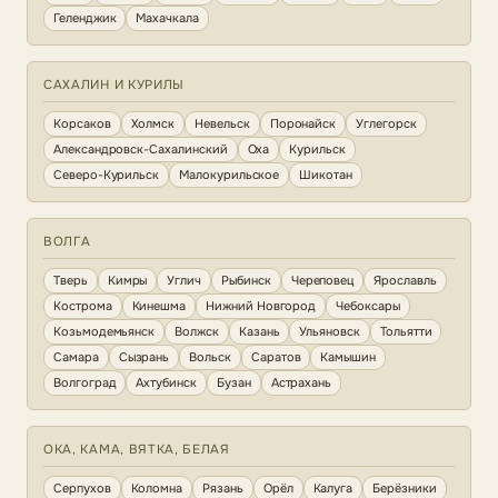
Геленджик
Махачкала
САХАЛИН И КУРИЛЫ
Корсаков
Холмск
Невельск
Поронайск
Углегорск
Александровск-Сахалинский
Оха
Курильск
Северо-Курильск
Малокурильское
Шикотан
ВОЛГА
Тверь
Кимры
Углич
Рыбинск
Череповец
Ярославль
Кострома
Кинешма
Нижний Новгород
Чебоксары
Козьмодемьянск
Волжск
Казань
Ульяновск
Тольятти
Самара
Сызрань
Вольск
Саратов
Камышин
Волгоград
Ахтубинск
Бузан
Астрахань
ОКА, КАМА, ВЯТКА, БЕЛАЯ
Серпухов
Коломна
Рязань
Орёл
Калуга
Берёзники