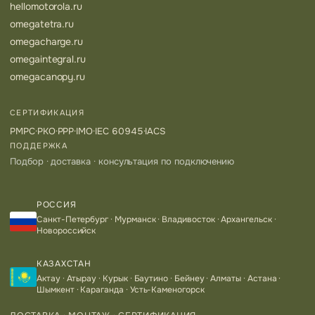
hellomotorola.ru
omegatetra.ru
omegacharge.ru
omegaintegral.ru
omegacanopy.ru
СЕРТИФИКАЦИЯ
РМРС
·
РКО
·
РРР
·
IMO
·
IEC 60945
·
IACS
ПОДДЕРЖКА
Подбор · доставка · консультация по подключению
РОССИЯ
Санкт-Петербург · Мурманск · Владивосток · Архангельск ·
Новороссийск
КАЗАХСТАН
Актау · Атырау · Курык · Баутино · Бейнеу · Алматы · Астана ·
Шымкент · Караганда · Усть-Каменогорск