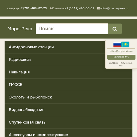
Мессенджер:
+7 (701) 466-02-23
Контакты:
+7 (3812) 490-00-02
office@mope-peka.ru
Море-Река
Антидроновые станции
office@mope-peka.ru
КОПИРОВАТЬ
Радиосвязь
Запросы — только на e-
mail
Навигация
ГМССБ
Эхолоты и рыбопоиск
Видеонаблюдение
Спутниковая связь
Аксессуары и комплектующие