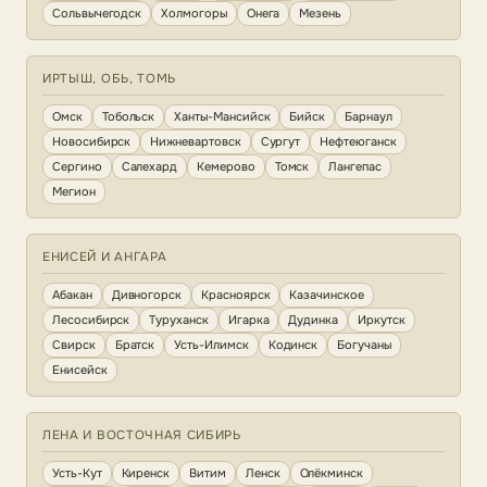
Сольвычегодск
Холмогоры
Онега
Мезень
ИРТЫШ, ОБЬ, ТОМЬ
Омск
Тобольск
Ханты-Мансийск
Бийск
Барнаул
Новосибирск
Нижневартовск
Сургут
Нефтеюганск
Сергино
Салехард
Кемерово
Томск
Лангепас
Мегион
ЕНИСЕЙ И АНГАРА
Абакан
Дивногорск
Красноярск
Казачинское
Лесосибирск
Туруханск
Игарка
Дудинка
Иркутск
Свирск
Братск
Усть-Илимск
Кодинск
Богучаны
Енисейск
ЛЕНА И ВОСТОЧНАЯ СИБИРЬ
Усть-Кут
Киренск
Витим
Ленск
Олёкминск