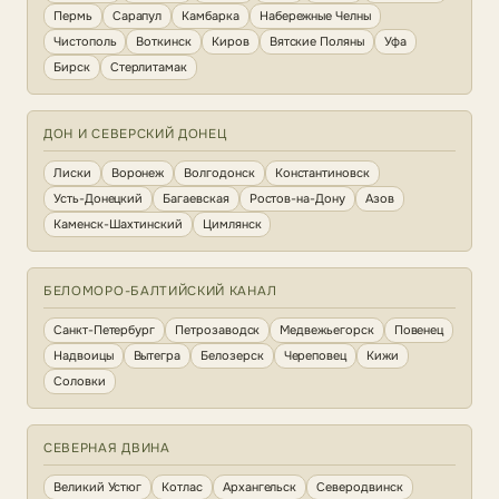
Пермь
Сарапул
Камбарка
Набережные Челны
Чистополь
Воткинск
Киров
Вятские Поляны
Уфа
Бирск
Стерлитамак
ДОН И СЕВЕРСКИЙ ДОНЕЦ
Лиски
Воронеж
Волгодонск
Константиновск
Усть-Донецкий
Багаевская
Ростов-на-Дону
Азов
Каменск-Шахтинский
Цимлянск
БЕЛОМОРО-БАЛТИЙСКИЙ КАНАЛ
Санкт-Петербург
Петрозаводск
Медвежьегорск
Повенец
Надвоицы
Вытегра
Белозерск
Череповец
Кижи
Соловки
СЕВЕРНАЯ ДВИНА
Великий Устюг
Котлас
Архангельск
Северодвинск