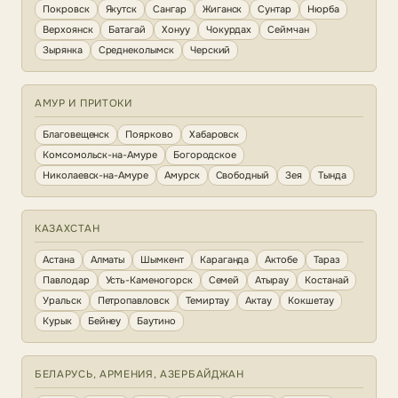
Покровск
Якутск
Сангар
Жиганск
Сунтар
Нюрба
Верхоянск
Батагай
Хонуу
Чокурдах
Сеймчан
Зырянка
Среднеколымск
Черский
АМУР И ПРИТОКИ
Благовещенск
Поярково
Хабаровск
Комсомольск-на-Амуре
Богородское
Николаевск-на-Амуре
Амурск
Свободный
Зея
Тында
КАЗАХСТАН
Астана
Алматы
Шымкент
Караганда
Актобе
Тараз
Павлодар
Усть-Каменогорск
Семей
Атырау
Костанай
Уральск
Петропавловск
Темиртау
Актау
Кокшетау
Курык
Бейнеу
Баутино
БЕЛАРУСЬ, АРМЕНИЯ, АЗЕРБАЙДЖАН