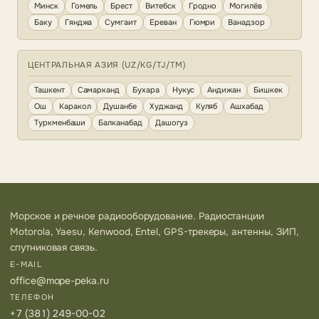
Минск
Гомель
Брест
Витебск
Гродно
Могилёв
Баку
Гянджа
Сумгаит
Ереван
Гюмри
Ванадзор
ЦЕНТРАЛЬНАЯ АЗИЯ (UZ/KG/TJ/TM)
Ташкент
Самарканд
Бухара
Нукус
Андижан
Бишкек
Ош
Каракол
Душанбе
Худжанд
Куляб
Ашхабад
Туркменбаши
Балканабад
Дашогуз
Морское и речное радиооборудование. Радиостанции
Motorola, Yaesu, Kenwood, Entel, GPS-трекеры, антенны, ЗИП,
спутниковая связь.
E-MAIL
office@mope-peka.ru
ТЕЛЕФОН
+7 (381) 249-00-02