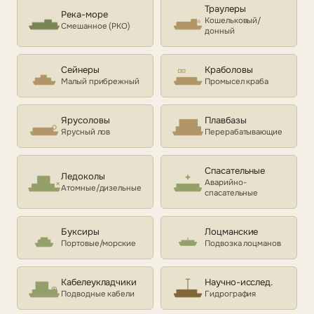
Траулеры
Река-море
Кошельковый/
Смешанное (РКО)
донный
Сейнеры
Краболовы
Малый прибрежный
Промысел краба
Ярусоловы
Плавбазы
Ярусный лов
Перерабатывающие
Спасательные
Ледоколы
Аварийно-
Атомные/дизельные
спасательные
Буксиры
Лоцманские
Портовые/морские
Подвозка лоцманов
Кабелеукладчики
Научно-исслед.
Подводные кабели
Гидрография