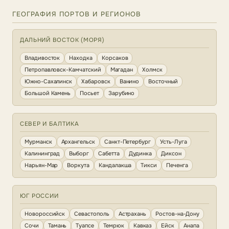
ГЕОГРАФИЯ ПОРТОВ И РЕГИОНОВ
ДАЛЬНИЙ ВОСТОК (МОРЯ)
Владивосток
Находка
Корсаков
Петропавловск-Камчатский
Магадан
Холмск
Южно-Сахалинск
Хабаровск
Ванино
Восточный
Большой Камень
Посьет
Зарубино
СЕВЕР И БАЛТИКА
Мурманск
Архангельск
Санкт-Петербург
Усть-Луга
Калининград
Выборг
Сабетта
Дудинка
Диксон
Нарьян-Мар
Воркута
Кандалакша
Тикси
Печенга
ЮГ РОССИИ
Новороссийск
Севастополь
Астрахань
Ростов-на-Дону
Сочи
Тамань
Туапсе
Темрюк
Кавказ
Ейск
Анапа