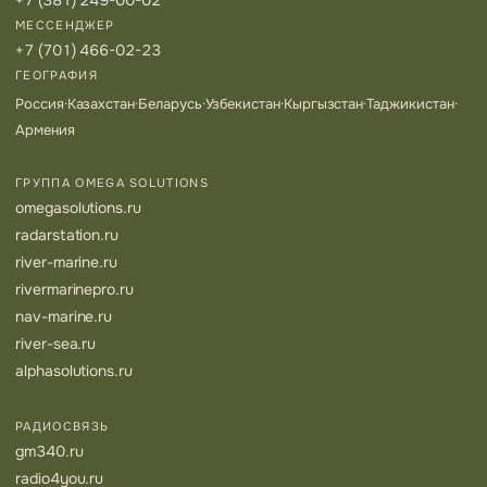
+7 (381) 249-00-02
МЕССЕНДЖЕР
+7 (701) 466-02-23
ГЕОГРАФИЯ
Россия
·
Казахстан
·
Беларусь
·
Узбекистан
·
Кыргызстан
·
Таджикистан
·
Армения
ГРУППА OMEGA SOLUTIONS
omegasolutions.ru
radarstation.ru
river-marine.ru
rivermarinepro.ru
nav-marine.ru
river-sea.ru
alphasolutions.ru
РАДИОСВЯЗЬ
gm340.ru
radio4you.ru