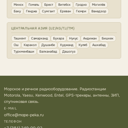
Минск
Гомель
Брест
Витебск
Гродно
Могилёв
Баку
Гянджа
Сумгаит
Ереван
Гюмри
Ванадзор
ЦЕНТРАЛЬНАЯ АЗИЯ (UZ/KG/TJ/TM)
Ташкент
Самарканд
Бухара
Нукус
Андижан
Бишкек
Ош
Каракол
Душанбе
Худжанд
Куляб
Ашхабад
Туркменбаши
Балканабад
Дашогуз
Морское и речное радиооборудование. Радиостанции
Motorola, Yaesu, Kenwood, Entel, GPS-трекеры, антенны, ЗИП,
спутниковая связь.
E-MAIL
office@mope-peka.ru
ТЕЛЕФОН