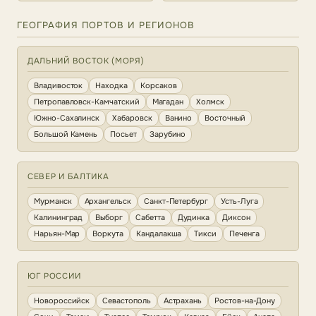
ГЕОГРАФИЯ ПОРТОВ И РЕГИОНОВ
ДАЛЬНИЙ ВОСТОК (МОРЯ)
Владивосток
Находка
Корсаков
Петропавловск-Камчатский
Магадан
Холмск
Южно-Сахалинск
Хабаровск
Ванино
Восточный
Большой Камень
Посьет
Зарубино
СЕВЕР И БАЛТИКА
Мурманск
Архангельск
Санкт-Петербург
Усть-Луга
Калининград
Выборг
Сабетта
Дудинка
Диксон
Нарьян-Мар
Воркута
Кандалакша
Тикси
Печенга
ЮГ РОССИИ
Новороссийск
Севастополь
Астрахань
Ростов-на-Дону