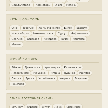
Сольвычегодск
Холмогоры
Онега
Мезень
ИРТЫШ, ОБЬ, ТОМЬ
Омск
Тобольск
Ханты-Мансийск
Бийск
Барнаул
Новосибирск
Нижневартовск
Сургут
Нефтеюганск
Сергино
Салехард
Кемерово
Томск
Лангепас
Мегион
ЕНИСЕЙ И АНГАРА
Абакан
Дивногорск
Красноярск
Казачинское
Лесосибирск
Туруханск
Игарка
Дудинка
Иркутск
Свирск
Братск
Усть-Илимск
Кодинск
Богучаны
Енисейск
ЛЕНА И ВОСТОЧНАЯ СИБИРЬ
Усть-Кут
Киренск
Витим
Ленск
Олёкминск