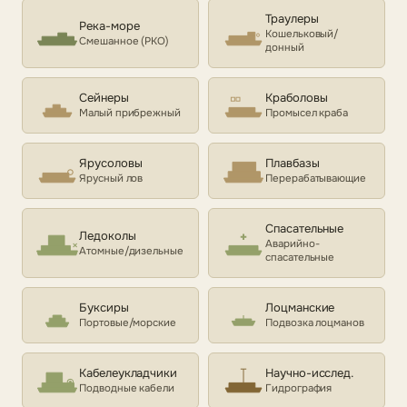
Траулеры
Река-море
Кошельковый/
Смешанное (РКО)
донный
Сейнеры
Краболовы
Малый прибрежный
Промысел краба
Ярусоловы
Плавбазы
Ярусный лов
Перерабатывающие
Спасательные
Ледоколы
Аварийно-
Атомные/дизельные
спасательные
Буксиры
Лоцманские
Портовые/морские
Подвозка лоцманов
Кабелеукладчики
Научно-исслед.
Подводные кабели
Гидрография