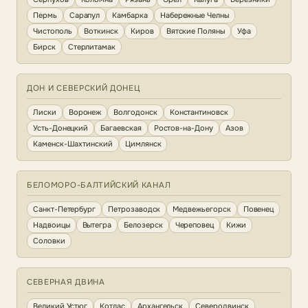
Пермь
Сарапул
Камбарка
Набережные Челны
Чистополь
Воткинск
Киров
Вятские Поляны
Уфа
Бирск
Стерлитамак
ДОН И СЕВЕРСКИЙ ДОНЕЦ
Лиски
Воронеж
Волгодонск
Константиновск
Усть-Донецкий
Багаевская
Ростов-на-Дону
Азов
Каменск-Шахтинский
Цимлянск
БЕЛОМОРО-БАЛТИЙСКИЙ КАНАЛ
Санкт-Петербург
Петрозаводск
Медвежьегорск
Повенец
Надвоицы
Вытегра
Белозерск
Череповец
Кижи
Соловки
СЕВЕРНАЯ ДВИНА
Великий Устюг
Котлас
Архангельск
Северодвинск