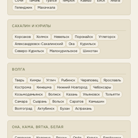
Сочи
Тамань
Туапсе
Темрюк
Кавказ
Ейск
Анапа
Геленджик
Махачкала
САХАЛИН И КУРИЛЫ
Корсаков
Холмск
Невельск
Поронайск
Углегорск
Александровск-Сахалинский
Оха
Курильск
Северо-Курильск
Малокурильское
Шикотан
ВОЛГА
Тверь
Кимры
Углич
Рыбинск
Череповец
Ярославль
Кострома
Кинешма
Нижний Новгород
Чебоксары
Козьмодемьянск
Волжск
Казань
Ульяновск
Тольятти
Самара
Сызрань
Вольск
Саратов
Камышин
Волгоград
Ахтубинск
Бузан
Астрахань
ОКА, КАМА, ВЯТКА, БЕЛАЯ
Серпухов
Коломна
Рязань
Орёл
Калуга
Берёзники