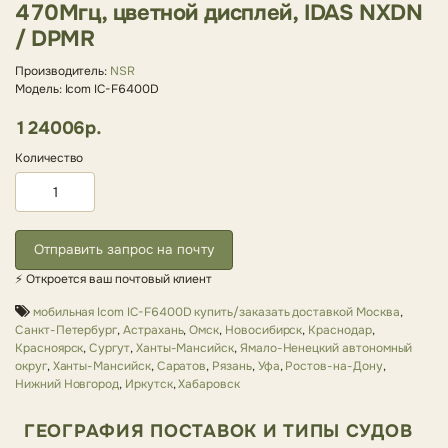
470Мгц, цветной дисплей, IDAS NXDN
/ DPMR
Производитель:
NSR
Модель: Icom IC-F6400D
124006р.
Количество
Отправить запрос на почту
⚡ Откроется ваш почтовый клиент
мобильная Icom IC-F6400D купить/заказать доставкой Москва
,
Санкт-Петербург
,
Астрахань
,
Омск
,
Новосибирск
,
Краснодар
,
Красноярск
,
Сургут
,
Ханты-Мансийск
,
Ямало-Ненецкий автономный
округ
,
Ханты-Мансийск
,
Саратов
,
Рязань
,
Уфа
,
Ростов-на-Дону
,
Нижний Новгород
,
Иркутск
,
Хабаровск
ГЕОГРАФИЯ ПОСТАВОК И ТИПЫ СУДОВ