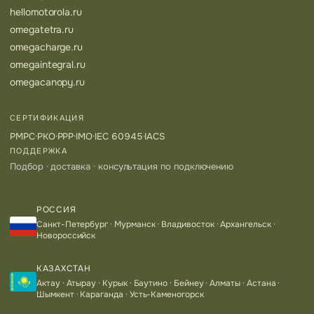
hellomotorola.ru
omegatetra.ru
omegacharge.ru
omegaintegral.ru
omegacanopy.ru
СЕРТИФИКАЦИЯ
РМРС
·
РКО
·
РРР
·
IMO
·
IEC 60945
·
IACS
ПОДДЕРЖКА
Подбор · доставка · консультация по подключению
РОССИЯ
Санкт-Петербург · Мурманск · Владивосток · Архангельск ·
Новороссийск
КАЗАХСТАН
Актау · Атырау · Курык · Баутино · Бейнеу · Алматы · Астана ·
Шымкент · Караганда · Усть-Каменогорск