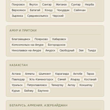
Покровск
Якутск
Сангар
Жиганск
Сунтар
Нюрба
Верхоянск
Батагай
Хонуу
Чокурдах
Сеймчан
Зырянка
Среднеколымск
Черский
АМУР И ПРИТОКИ
Благовещенск
Поярково
Хабаровск
Комсомольск-на-Амуре
Богородское
Николаевск-на-Амуре
Амурск
Свободный
Зея
Тында
КАЗАХСТАН
Астана
Алматы
Шымкент
Караганда
Актобе
Тараз
Павлодар
Усть-Каменогорск
Семей
Атырау
Костанай
Уральск
Петропавловск
Темиртау
Актау
Кокшетау
Курык
Бейнеу
Баутино
БЕЛАРУСЬ, АРМЕНИЯ, АЗЕРБАЙДЖАН