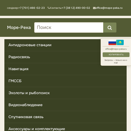
Мессенджер:
+7 (701) 466-02-23
Контакты:
+7 (3812) 490-00-02
office@mope-peka.ru
Море-Река
Антидроновые станции
office@mope-peka.ru
КОПИРОВАТЬ
Радиосвязь
Запросы — только на e-
mail
Навигация
ГМССБ
Эхолоты и рыбопоиск
Видеонаблюдение
Спутниковая связь
Аксессуары и комплектующие