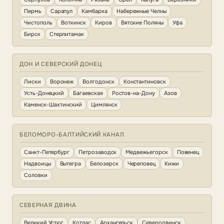
Пермь
Сарапул
Камбарка
Набережные Челны
Чистополь
Воткинск
Киров
Вятские Поляны
Уфа
Бирск
Стерлитамак
ДОН И СЕВЕРСКИЙ ДОНЕЦ
Лиски
Воронеж
Волгодонск
Константиновск
Усть-Донецкий
Багаевская
Ростов-на-Дону
Азов
Каменск-Шахтинский
Цимлянск
БЕЛОМОРО-БАЛТИЙСКИЙ КАНАЛ
Санкт-Петербург
Петрозаводск
Медвежьегорск
Повенец
Надвоицы
Вытегра
Белозерск
Череповец
Кижи
Соловки
СЕВЕРНАЯ ДВИНА
Великий Устюг
Котлас
Архангельск
Северодвинск