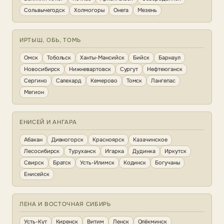
Сольвычегодск
Холмогоры
Онега
Мезень
ИРТЫШ, ОБЬ, ТОМЬ
Омск
Тобольск
Ханты-Мансийск
Бийск
Барнаул
Новосибирск
Нижневартовск
Сургут
Нефтеюганск
Сергино
Салехард
Кемерово
Томск
Лангепас
Мегион
ЕНИСЕЙ И АНГАРА
Абакан
Дивногорск
Красноярск
Казачинское
Лесосибирск
Туруханск
Игарка
Дудинка
Иркутск
Свирск
Братск
Усть-Илимск
Кодинск
Богучаны
Енисейск
ЛЕНА И ВОСТОЧНАЯ СИБИРЬ
Усть-Кут
Киренск
Витим
Ленск
Олёкминск