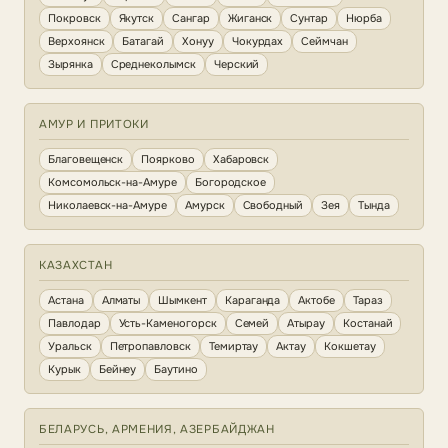
Покровск
Якутск
Сангар
Жиганск
Сунтар
Нюрба
Верхоянск
Батагай
Хонуу
Чокурдах
Сеймчан
Зырянка
Среднеколымск
Черский
АМУР И ПРИТОКИ
Благовещенск
Поярково
Хабаровск
Комсомольск-на-Амуре
Богородское
Николаевск-на-Амуре
Амурск
Свободный
Зея
Тында
КАЗАХСТАН
Астана
Алматы
Шымкент
Караганда
Актобе
Тараз
Павлодар
Усть-Каменогорск
Семей
Атырау
Костанай
Уральск
Петропавловск
Темиртау
Актау
Кокшетау
Курык
Бейнеу
Баутино
БЕЛАРУСЬ, АРМЕНИЯ, АЗЕРБАЙДЖАН