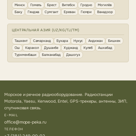
Минск
Гомель
Брест
Витебск
Гродно
Могилёв
Баку
Гянджа
Сумгаит
Ереван
Гюмри
Ванадзор
ЦЕНТРАЛЬНАЯ АЗИЯ (UZ/KG/TJ/TM)
Ташкент
Самарканд
Бухара
Нукус
Андижан
Бишкек
Ош
Каракол
Душанбе
Худжанд
Куляб
Ашхабад
Туркменбаши
Балканабад
Дашогуз
Морское и речное радиооборудование. Радиостанции
Motorola, Yaesu, Kenwood, Entel, GPS-трекеры, антенны, ЗИП,
спутниковая связь.
E-MAIL
office@mope-peka.ru
ТЕЛЕФОН