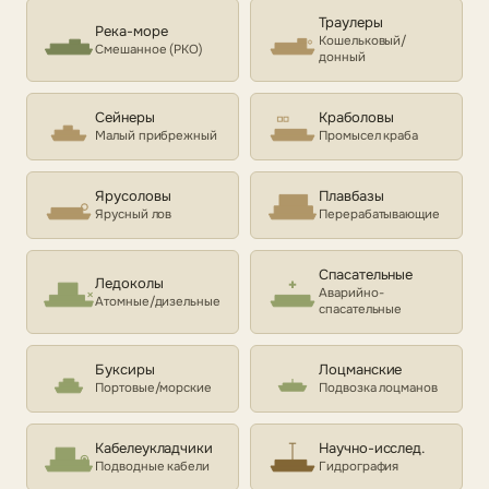
Траулеры
Река-море
Кошельковый/
Смешанное (РКО)
донный
Сейнеры
Краболовы
Малый прибрежный
Промысел краба
Ярусоловы
Плавбазы
Ярусный лов
Перерабатывающие
Спасательные
Ледоколы
Аварийно-
Атомные/дизельные
спасательные
Буксиры
Лоцманские
Портовые/морские
Подвозка лоцманов
Кабелеукладчики
Научно-исслед.
Подводные кабели
Гидрография