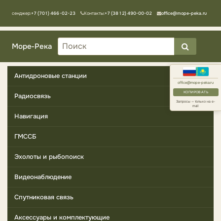
Мессенджер:
+7 (701) 466-02-23
Контакты:
+7 (3812) 490-00-02
office@mope-peka.ru
Море-Река
Антидроновые станции
office@mope-peka.ru
КОПИРОВАТЬ
Радиосвязь
Запросы — только на e-
mail
Навигация
ГМССБ
Эхолоты и рыбопоиск
Видеонаблюдение
Спутниковая связь
Аксессуары и комплектующие