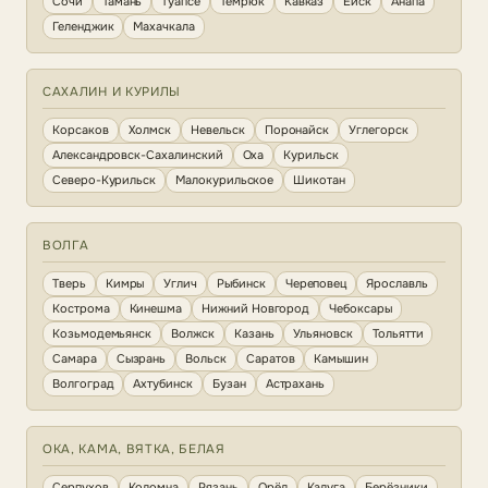
Сочи
Тамань
Туапсе
Темрюк
Кавказ
Ейск
Анапа
Геленджик
Махачкала
САХАЛИН И КУРИЛЫ
Корсаков
Холмск
Невельск
Поронайск
Углегорск
Александровск-Сахалинский
Оха
Курильск
Северо-Курильск
Малокурильское
Шикотан
ВОЛГА
Тверь
Кимры
Углич
Рыбинск
Череповец
Ярославль
Кострома
Кинешма
Нижний Новгород
Чебоксары
Козьмодемьянск
Волжск
Казань
Ульяновск
Тольятти
Самара
Сызрань
Вольск
Саратов
Камышин
Волгоград
Ахтубинск
Бузан
Астрахань
ОКА, КАМА, ВЯТКА, БЕЛАЯ
Серпухов
Коломна
Рязань
Орёл
Калуга
Берёзники