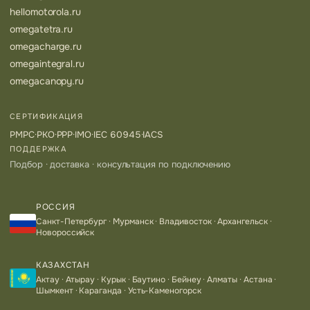
hellomotorola.ru
omegatetra.ru
omegacharge.ru
omegaintegral.ru
omegacanopy.ru
СЕРТИФИКАЦИЯ
РМРС
·
РКО
·
РРР
·
IMO
·
IEC 60945
·
IACS
ПОДДЕРЖКА
Подбор · доставка · консультация по подключению
РОССИЯ
Санкт-Петербург · Мурманск · Владивосток · Архангельск ·
Новороссийск
КАЗАХСТАН
Актау · Атырау · Курык · Баутино · Бейнеу · Алматы · Астана ·
Шымкент · Караганда · Усть-Каменогорск