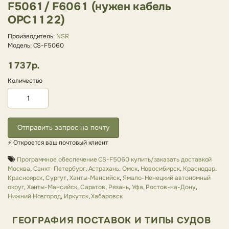
F5061/ F6061 (нужен кабель
OPC1122)
Производитель:
NSR
Модель: CS-F5060
1737р.
Количество
Отправить запрос на почту
⚡ Откроется ваш почтовый клиент
Программное обеспечение CS-F5060 купить/заказать доставкой
Москва
,
Санкт-Петербург
,
Астрахань
,
Омск
,
Новосибирск
,
Краснодар
,
Красноярск
,
Сургут
,
Ханты-Мансийск
,
Ямало-Ненецкий автономный
округ
,
Ханты-Мансийск
,
Саратов
,
Рязань
,
Уфа
,
Ростов-на-Дону
,
Нижний Новгород
,
Иркутск
,
Хабаровск
ГЕОГРАФИЯ ПОСТАВОК И ТИПЫ СУДОВ