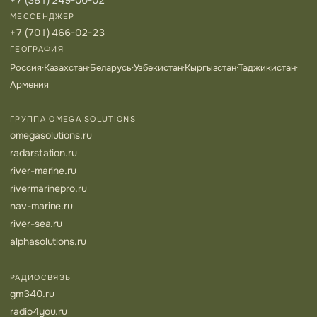
+7 (381) 249-00-02
МЕССЕНДЖЕР
+7 (701) 466-02-23
ГЕОГРАФИЯ
Россия
·
Казахстан
·
Беларусь
·
Узбекистан
·
Кыргызстан
·
Таджикистан
·
Армения
ГРУППА OMEGA SOLUTIONS
omegasolutions.ru
radarstation.ru
river-marine.ru
rivermarinepro.ru
nav-marine.ru
river-sea.ru
alphasolutions.ru
РАДИОСВЯЗЬ
gm340.ru
radio4you.ru