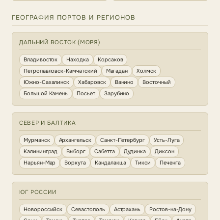
ГЕОГРАФИЯ ПОРТОВ И РЕГИОНОВ
ДАЛЬНИЙ ВОСТОК (МОРЯ)
Владивосток
Находка
Корсаков
Петропавловск-Камчатский
Магадан
Холмск
Южно-Сахалинск
Хабаровск
Ванино
Восточный
Большой Камень
Посьет
Зарубино
СЕВЕР И БАЛТИКА
Мурманск
Архангельск
Санкт-Петербург
Усть-Луга
Калининград
Выборг
Сабетта
Дудинка
Диксон
Нарьян-Мар
Воркута
Кандалакша
Тикси
Печенга
ЮГ РОССИИ
Новороссийск
Севастополь
Астрахань
Ростов-на-Дону