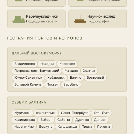
Кабелеукладчики
Научно-исслед.
Подводные кабели
Гидрография
ГЕОГРАФИЯ ПОРТОВ И РЕГИОНОВ
ДАЛЬНИЙ ВОСТОК (МОРЯ)
Владивосток
Находка
Корсаков
Петропавловск-Камчатский
Магадан
Холмск
Южно-Сахалинск
Хабаровск
Ванино
Восточный
Большой Камень
Посьет
Зарубино
СЕВЕР И БАЛТИКА
Мурманск
Архангельск
Санкт-Петербург
Усть-Луга
Калининград
Выборг
Сабетта
Дудинка
Диксон
Нарьян-Мар
Воркута
Кандалакша
Тикси
Печенга