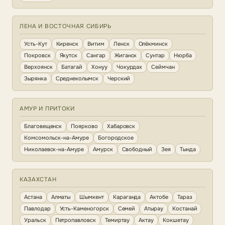
ЛЕНА И ВОСТОЧНАЯ СИБИРЬ
Усть-Кут
Киренск
Витим
Ленск
Олёкминск
Покровск
Якутск
Сангар
Жиганск
Сунтар
Нюрба
Верхоянск
Батагай
Хонуу
Чокурдах
Сеймчан
Зырянка
Среднеколымск
Черский
АМУР И ПРИТОКИ
Благовещенск
Поярково
Хабаровск
Комсомольск-на-Амуре
Богородское
Николаевск-на-Амуре
Амурск
Свободный
Зея
Тында
КАЗАХСТАН
Астана
Алматы
Шымкент
Караганда
Актобе
Тараз
Павлодар
Усть-Каменогорск
Семей
Атырау
Костанай
Уральск
Петропавловск
Темиртау
Актау
Кокшетау