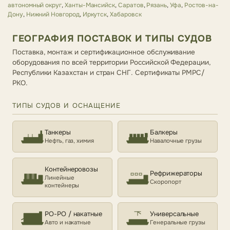
автономный округ
,
Ханты-Мансийск
,
Саратов
,
Рязань
,
Уфа
,
Ростов-на-
Дону
,
Нижний Новгород
,
Иркутск
,
Хабаровск
ГЕОГРАФИЯ ПОСТАВОК И ТИПЫ СУДОВ
Поставка, монтаж и сертификационное обслуживание
оборудования по всей территории Российской Федерации,
Республики Казахстан и стран СНГ. Сертификаты РМРС/
РКО.
ТИПЫ СУДОВ И ОСНАЩЕНИЕ
Танкеры
Балкеры
Нефть, газ, химия
Навалочные грузы
Контейнеровозы
Рефрижераторы
Линейные
Скоропорт
контейнеры
РО-РО / накатные
Универсальные
Авто и накатные
Генеральные грузы