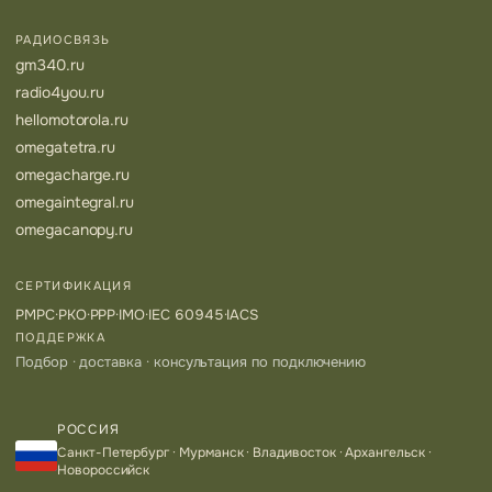
РАДИОСВЯЗЬ
gm340.ru
radio4you.ru
hellomotorola.ru
omegatetra.ru
omegacharge.ru
omegaintegral.ru
omegacanopy.ru
СЕРТИФИКАЦИЯ
РМРС
·
РКО
·
РРР
·
IMO
·
IEC 60945
·
IACS
ПОДДЕРЖКА
Подбор · доставка · консультация по подключению
РОССИЯ
Санкт-Петербург · Мурманск · Владивосток · Архангельск ·
Новороссийск