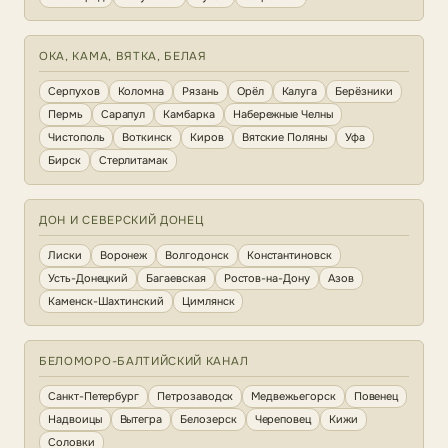
ОКА, КАМА, ВЯТКА, БЕЛАЯ
Серпухов
Коломна
Рязань
Орёл
Калуга
Берёзники
Пермь
Сарапул
Камбарка
Набережные Челны
Чистополь
Воткинск
Киров
Вятские Поляны
Уфа
Бирск
Стерлитамак
ДОН И СЕВЕРСКИЙ ДОНЕЦ
Лиски
Воронеж
Волгодонск
Константиновск
Усть-Донецкий
Багаевская
Ростов-на-Дону
Азов
Каменск-Шахтинский
Цимлянск
БЕЛОМОРО-БАЛТИЙСКИЙ КАНАЛ
Санкт-Петербург
Петрозаводск
Медвежьегорск
Повенец
Надвоицы
Вытегра
Белозерск
Череповец
Кижи
Соловки