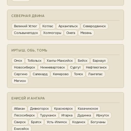
СЕВЕРНАЯ ДВИНА
Великий Устюг
Котлас
Архангельск
Северодвинск
Сольвычегодск
Холмогоры
Онега
Мезень
ИРТЫШ, ОБЬ, ТОМЬ
Омск
Тобольск
Ханты-Мансийск
Бийск
Барнаул
Новосибирск
Нижневартовск
Сургут
Нефтеюганск
Сергино
Салехард
Кемерово
Томск
Лангепас
Мегион
ЕНИСЕЙ И АНГАРА
Абакан
Дивногорск
Красноярск
Казачинское
Лесосибирск
Туруханск
Игарка
Дудинка
Иркутск
Свирск
Братск
Усть-Илимск
Кодинск
Богучаны
Енисейск