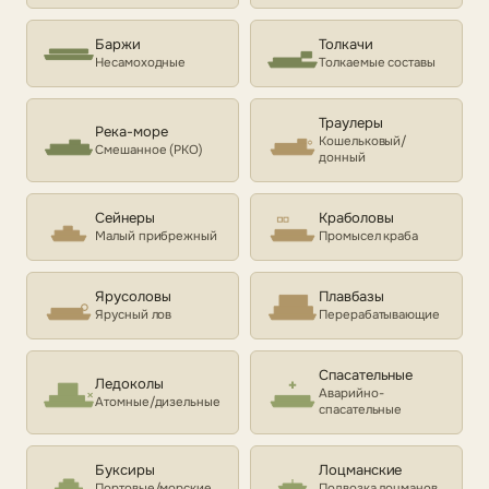
Баржи
Толкачи
Несамоходные
Толкаемые составы
Траулеры
Река-море
Кошельковый/
Смешанное (РКО)
донный
Сейнеры
Краболовы
Малый прибрежный
Промысел краба
Ярусоловы
Плавбазы
Ярусный лов
Перерабатывающие
Спасательные
Ледоколы
Аварийно-
Атомные/дизельные
спасательные
Буксиры
Лоцманские
Портовые/морские
Подвозка лоцманов