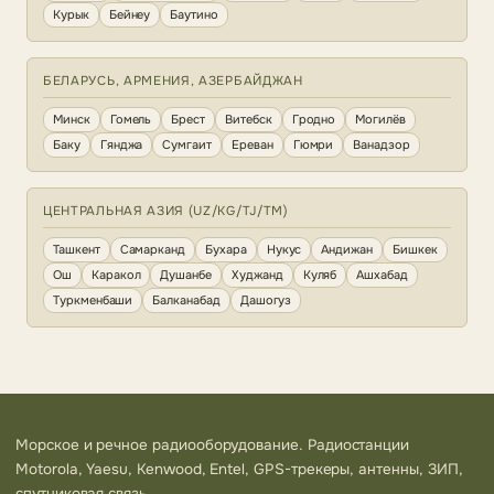
Курык
Бейнеу
Баутино
БЕЛАРУСЬ, АРМЕНИЯ, АЗЕРБАЙДЖАН
Минск
Гомель
Брест
Витебск
Гродно
Могилёв
Баку
Гянджа
Сумгаит
Ереван
Гюмри
Ванадзор
ЦЕНТРАЛЬНАЯ АЗИЯ (UZ/KG/TJ/TM)
Ташкент
Самарканд
Бухара
Нукус
Андижан
Бишкек
Ош
Каракол
Душанбе
Худжанд
Куляб
Ашхабад
Туркменбаши
Балканабад
Дашогуз
Морское и речное радиооборудование. Радиостанции
Motorola, Yaesu, Kenwood, Entel, GPS-трекеры, антенны, ЗИП,
спутниковая связь.