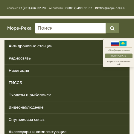
Мессенджер:
+7 (701) 466-02-23
Контакты:
+7 (3812) 490-00-02
office@mope-peka.ru
Море-Река
Антидроновые станции
office@mope-peka.ru
КОПИРОВАТЬ
Радиосвязь
Запросы — только на e-
mail
Навигация
ГМССБ
Эхолоты и рыбопоиск
Видеонаблюдение
Спутниковая связь
Аксессуары и комплектующие