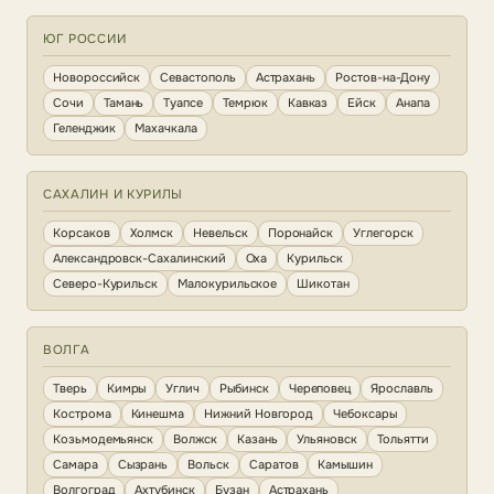
ЮГ РОССИИ
Новороссийск
Севастополь
Астрахань
Ростов-на-Дону
Сочи
Тамань
Туапсе
Темрюк
Кавказ
Ейск
Анапа
Геленджик
Махачкала
САХАЛИН И КУРИЛЫ
Корсаков
Холмск
Невельск
Поронайск
Углегорск
Александровск-Сахалинский
Оха
Курильск
Северо-Курильск
Малокурильское
Шикотан
ВОЛГА
Тверь
Кимры
Углич
Рыбинск
Череповец
Ярославль
Кострома
Кинешма
Нижний Новгород
Чебоксары
Козьмодемьянск
Волжск
Казань
Ульяновск
Тольятти
Самара
Сызрань
Вольск
Саратов
Камышин
Волгоград
Ахтубинск
Бузан
Астрахань