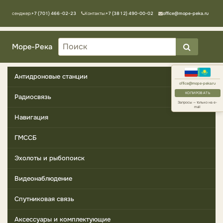
Мессенджер:
+7 (701) 466-02-23
Контакты:
+7 (3812) 490-00-02
office@mope-peka.ru
Море-Река
Антидроновые станции
office@mope-peka.ru
КОПИРОВАТЬ
Радиосвязь
Запросы — только на e-
mail
Навигация
ГМССБ
Эхолоты и рыбопоиск
Видеонаблюдение
Спутниковая связь
Аксессуары и комплектующие