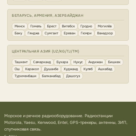
БЕЛАРУСЬ, АРМЕНИЯ, АЗЕРБАЙДЖАН
Минск
Гомель
Брест
Витебск
Гродно
Могилёв
Баку
Гянджа
Сумгаит
Ереван
Гюмри
Ванадзор
ЦЕНТРАЛЬНАЯ АЗИЯ (UZ/KG/TJ/TM)
Ташкент
Самарканд
Бухара
Нукус
Андижан
Бишкек
Ош
Каракол
Душанбе
Худжанд
Куляб
Ашхабад
Туркменбаши
Балканабад
Дашогуз
Морское и речное радиооборудование. Радиостанции
Motorola, Yaesu, Kenwood, Entel, GPS-трекеры, антенны, ЗИП,
спутниковая связь.