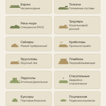
Баржи
Толкачи
Несамоходные
Толкаемые составы
Траулеры
Река-море
Кошельковый/
Смешанное (РКО)
донный
Сейнеры
Краболовы
Малый прибрежный
Промысел краба
Ярусоловы
Плавбазы
Ярусный лов
Перерабатывающие
Спасательные
Ледоколы
Аварийно-
Атомные/дизельные
спасательные
Буксиры
Лоцманские
Портовые/морские
Подвозка лоцманов