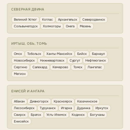
СЕВЕРНАЯ ДВИНА
Великий Устюг
Котлас
Архангельск
Северодвинск
Сольвычегодск
Холмогоры
Онега
Мезень
ИРТЫШ, ОБЬ, ТОМЬ
Омск
Тобольск
Ханты-Мансийск
Бийск
Барнаул
Новосибирск
Нижневартовск
Сургут
Нефтеюганск
Сергино
Салехард
Кемерово
Томск
Лангепас
Мегион
ЕНИСЕЙ И АНГАРА
Абакан
Дивногорск
Красноярск
Казачинское
Лесосибирск
Туруханск
Игарка
Дудинка
Иркутск
Свирск
Братск
Усть-Илимск
Кодинск
Богучаны
Енисейск