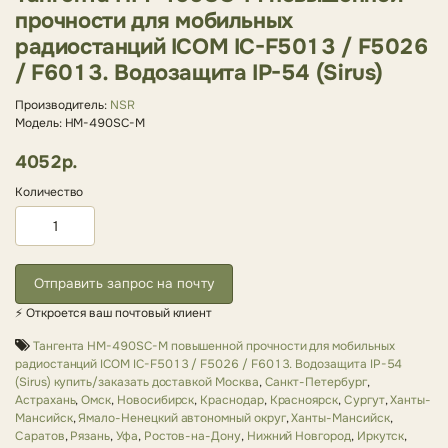
прочности для мобильных
радиостанций ICOM IC-F5013 / F5026
/ F6013. Водозащита IP-54 (Sirus)
Производитель:
NSR
Модель: HM-490SC-M
4052р.
Количество
Отправить запрос на почту
⚡ Откроется ваш почтовый клиент
Тангента HM-490SC-M повышенной прочности для мобильных
радиостанций ICOM IC-F5013 / F5026 / F6013. Водозащита IP-54
(Sirus) купить/заказать доставкой Москва
,
Санкт-Петербург
,
Астрахань
,
Омск
,
Новосибирск
,
Краснодар
,
Красноярск
,
Сургут
,
Ханты-
Мансийск
,
Ямало-Ненецкий автономный округ
,
Ханты-Мансийск
,
Саратов
,
Рязань
,
Уфа
,
Ростов-на-Дону
,
Нижний Новгород
,
Иркутск
,