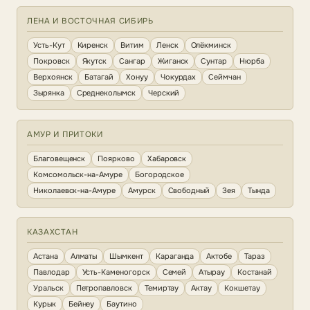
ЛЕНА И ВОСТОЧНАЯ СИБИРЬ
Усть-Кут
Киренск
Витим
Ленск
Олёкминск
Покровск
Якутск
Сангар
Жиганск
Сунтар
Нюрба
Верхоянск
Батагай
Хонуу
Чокурдах
Сеймчан
Зырянка
Среднеколымск
Черский
АМУР И ПРИТОКИ
Благовещенск
Поярково
Хабаровск
Комсомольск-на-Амуре
Богородское
Николаевск-на-Амуре
Амурск
Свободный
Зея
Тында
КАЗАХСТАН
Астана
Алматы
Шымкент
Караганда
Актобе
Тараз
Павлодар
Усть-Каменогорск
Семей
Атырау
Костанай
Уральск
Петропавловск
Темиртау
Актау
Кокшетау
Курык
Бейнеу
Баутино