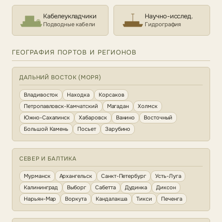
Кабелеукладчики
Научно-исслед.
Подводные кабели
Гидрография
ГЕОГРАФИЯ ПОРТОВ И РЕГИОНОВ
ДАЛЬНИЙ ВОСТОК (МОРЯ)
Владивосток
Находка
Корсаков
Петропавловск-Камчатский
Магадан
Холмск
Южно-Сахалинск
Хабаровск
Ванино
Восточный
Большой Камень
Посьет
Зарубино
СЕВЕР И БАЛТИКА
Мурманск
Архангельск
Санкт-Петербург
Усть-Луга
Калининград
Выборг
Сабетта
Дудинка
Диксон
Нарьян-Мар
Воркута
Кандалакша
Тикси
Печенга