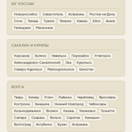
ЮГ РОССИИ
Новороссийск
Севастополь
Астрахань
Ростов-на-Дону
Сочи
Тамань
Туапсе
Темрюк
Кавказ
Ейск
Анапа
Геленджик
Махачкала
САХАЛИН И КУРИЛЫ
Корсаков
Холмск
Невельск
Поронайск
Углегорск
Александровск-Сахалинский
Оха
Курильск
Северо-Курильск
Малокурильское
Шикотан
ВОЛГА
Тверь
Кимры
Углич
Рыбинск
Череповец
Ярославль
Кострома
Кинешма
Нижний Новгород
Чебоксары
Козьмодемьянск
Волжск
Казань
Ульяновск
Тольятти
Самара
Сызрань
Вольск
Саратов
Камышин
Волгоград
Ахтубинск
Бузан
Астрахань