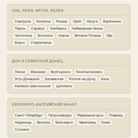
ОКА, КАМА, ВЯТКА, БЕЛАЯ
Серпухов
Коломна
Рязань
Орёл
Калуга
Берёзники
Пермь
Сарапул
Камбарка
Набережные Челны
Чистополь
Воткинск
Киров
Вятские Поляны
Уфа
Бирск
Стерлитамак
ДОН И СЕВЕРСКИЙ ДОНЕЦ
Лиски
Воронеж
Волгодонск
Константиновск
Усть-Донецкий
Багаевская
Ростов-на-Дону
Азов
Каменск-Шахтинский
Цимлянск
БЕЛОМОРО-БАЛТИЙСКИЙ КАНАЛ
Санкт-Петербург
Петрозаводск
Медвежьегорск
Повенец
Надвоицы
Вытегра
Белозерск
Череповец
Кижи
Соловки