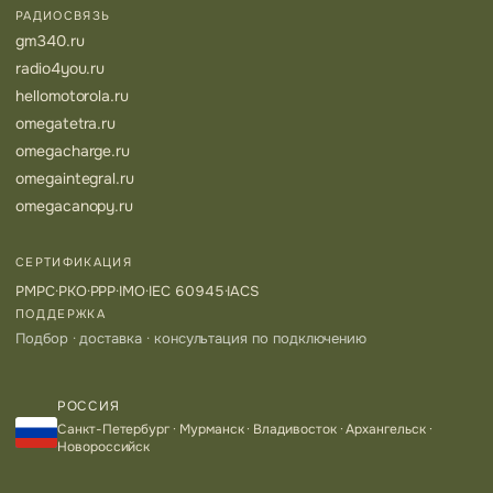
РАДИОСВЯЗЬ
gm340.ru
radio4you.ru
hellomotorola.ru
omegatetra.ru
omegacharge.ru
omegaintegral.ru
omegacanopy.ru
СЕРТИФИКАЦИЯ
РМРС
·
РКО
·
РРР
·
IMO
·
IEC 60945
·
IACS
ПОДДЕРЖКА
Подбор · доставка · консультация по подключению
РОССИЯ
Санкт-Петербург · Мурманск · Владивосток · Архангельск ·
Новороссийск