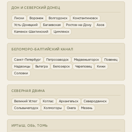
ДОН И СЕВЕРСКИЙ ДОНЕЦ
Лиски
Воронеж
Волгодонск
Константиновск
Усть-Донецкий
Багаевская
Ростов-на-Дону
Азов
Каменск-Шахтинский
Цимлянск
БЕЛОМОРО-БАЛТИЙСКИЙ КАНАЛ
Санкт-Петербург
Петрозаводск
Медвежьегорск
Повенец
Надвоицы
Вытегра
Белозерск
Череповец
Кижи
Соловки
СЕВЕРНАЯ ДВИНА
Великий Устюг
Котлас
Архангельск
Северодвинск
Сольвычегодск
Холмогоры
Онега
Мезень
ИРТЫШ, ОБЬ, ТОМЬ