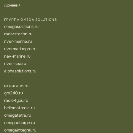
Армения
ГРУППА OMEGA SOLUTIONS
omegasolutions.ru
radarstation.ru
river-marine.ru
rivermarinepro.ru
nav-marine.ru
river-sea.ru
alphasolutions.ru
РАДИОСВЯЗЬ
gm340.ru
radio4you.ru
hellomotorola.ru
omegatetra.ru
omegacharge.ru
omegaintegral.ru