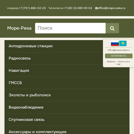
Мессенджер:
+7 (701) 466-02-23
Контакты:
+7 (3812) 490-00-02
office@mope-peka.ru
Море-Река
Антидроновые станции
office@mope-peka.ru
КОПИРОВАТЬ
Радиосвязь
Запросы — только на e-
mail
Навигация
ГМССБ
Эхолоты и рыбопоиск
Видеонаблюдение
Спутниковая связь
Аксессуары и комплектующие