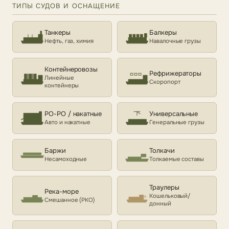
ТИПЫ СУДОВ И ОСНАЩЕНИЕ
Танкеры
Балкеры
Нефть, газ, химия
Навалочные грузы
Контейнеровозы
Рефрижераторы
Линейные
Скоропорт
контейнеры
РО-РО / накатные
Универсальные
Авто и накатные
Генеральные грузы
Баржи
Толкачи
Несамоходные
Толкаемые составы
Траулеры
Река-море
Кошельковый/
Смешанное (РКО)
донный