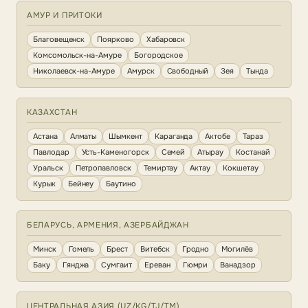
АМУР И ПРИТОКИ
Благовещенск
Поярково
Хабаровск
Комсомольск-на-Амуре
Богородское
Николаевск-на-Амуре
Амурск
Свободный
Зея
Тында
КАЗАХСТАН
Астана
Алматы
Шымкент
Караганда
Актобе
Тараз
Павлодар
Усть-Каменогорск
Семей
Атырау
Костанай
Уральск
Петропавловск
Темиртау
Актау
Кокшетау
Курык
Бейнеу
Баутино
БЕЛАРУСЬ, АРМЕНИЯ, АЗЕРБАЙДЖАН
Минск
Гомель
Брест
Витебск
Гродно
Могилёв
Баку
Гянджа
Сумгаит
Ереван
Гюмри
Ванадзор
ЦЕНТРАЛЬНАЯ АЗИЯ (UZ/KG/TJ/TM)