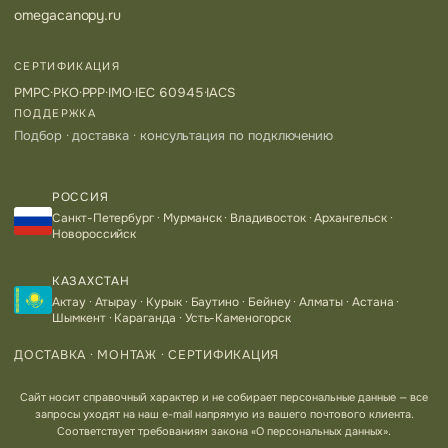
omegacanopy.ru
СЕРТИФИКАЦИЯ
РМРС
·
РКО
·
РРР
·
IMO
·
IEC 60945
·
IACS
ПОДДЕРЖКА
Подбор · доставка · консультация по подключению
РОССИЯ
Санкт-Петербург · Мурманск · Владивосток · Архангельск ·
Новороссийск
КАЗАХСТАН
Актау · Атырау · Курык · Баутино · Бейнеу · Алматы · Астана ·
Шымкент · Караганда · Усть-Каменогорск
ДОСТАВКА · МОНТАЖ · СЕРТИФИКАЦИЯ
Сайт носит справочный характер и не собирает персональные данные — все
запросы уходят на наш e-mail напрямую из вашего почтового клиента.
Соответствует требованиям закона «О персональных данных».