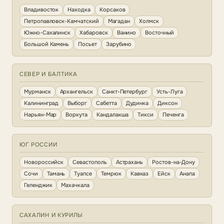
Владивосток
Находка
Корсаков
Петропавловск-Камчатский
Магадан
Холмск
Южно-Сахалинск
Хабаровск
Ванино
Восточный
Большой Камень
Посьет
Зарубино
СЕВЕР И БАЛТИКА
Мурманск
Архангельск
Санкт-Петербург
Усть-Луга
Калининград
Выборг
Сабетта
Дудинка
Диксон
Нарьян-Мар
Воркута
Кандалакша
Тикси
Печенга
ЮГ РОССИИ
Новороссийск
Севастополь
Астрахань
Ростов-на-Дону
Сочи
Тамань
Туапсе
Темрюк
Кавказ
Ейск
Анапа
Геленджик
Махачкала
САХАЛИН И КУРИЛЫ