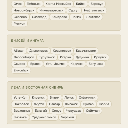
Омск
Тобольск
Ханты-Мансийск
Бийск
Барнаул
Новосибирск
Нижневартовск
Сургут
Нефтеюганск
Сергино
Салехард
Кемерово
Томск
Лангепас
Мегион
ЕНИСЕЙ И АНГАРА
Абакан
Дивногорск
Красноярск
Казачинское
Лесосибирск
Туруханск
Игарка
Дудинка
Иркутск
Свирск
Братск
Усть-Илимск
Кодинск
Богучаны
Енисейск
ЛЕНА И ВОСТОЧНАЯ СИБИРЬ
Усть-Кут
Киренск
Витим
Ленск
Олёкминск
Покровск
Якутск
Сангар
Жиганск
Сунтар
Нюрба
Верхоянск
Батагай
Хонуу
Чокурдах
Сеймчан
Зырянка
Среднеколымск
Черский