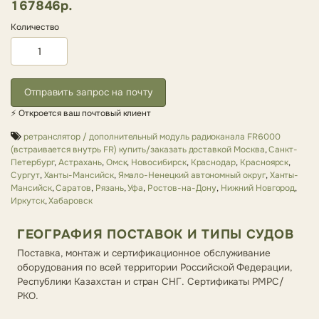
167846р.
Количество
Отправить запрос на почту
⚡ Откроется ваш почтовый клиент
ретранслятор / дополнительный модуль радиоканала FR6000
(встраивается внутрь FR) купить/заказать доставкой Москва
,
Санкт-
Петербург
,
Астрахань
,
Омск
,
Новосибирск
,
Краснодар
,
Красноярск
,
Сургут
,
Ханты-Мансийск
,
Ямало-Ненецкий автономный округ
,
Ханты-
Мансийск
,
Саратов
,
Рязань
,
Уфа
,
Ростов-на-Дону
,
Нижний Новгород
,
Иркутск
,
Хабаровск
ГЕОГРАФИЯ ПОСТАВОК И ТИПЫ СУДОВ
Поставка, монтаж и сертификационное обслуживание
оборудования по всей территории Российской Федерации,
Республики Казахстан и стран СНГ. Сертификаты РМРС/
РКО.