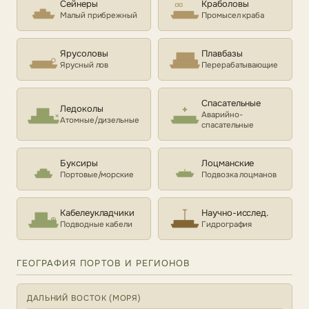
Сейнеры
Краболовы
Малый прибрежный
Промысел краба
Ярусоловы
Плавбазы
Ярусный лов
Перерабатывающие
Спасательные
Ледоколы
Аварийно-
Атомные/дизельные
спасательные
Буксиры
Лоцманские
Портовые/морские
Подвозка лоцманов
Кабелеукладчики
Научно-исслед.
Подводные кабели
Гидрография
ГЕОГРАФИЯ ПОРТОВ И РЕГИОНОВ
ДАЛЬНИЙ ВОСТОК (МОРЯ)