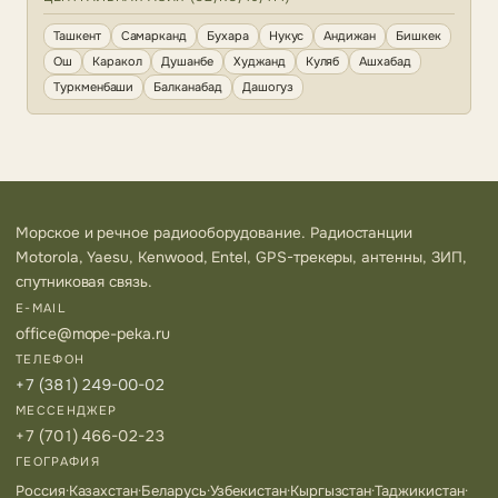
Ташкент
Самарканд
Бухара
Нукус
Андижан
Бишкек
Ош
Каракол
Душанбе
Худжанд
Куляб
Ашхабад
Туркменбаши
Балканабад
Дашогуз
Морское и речное радиооборудование. Радиостанции
Motorola, Yaesu, Kenwood, Entel, GPS-трекеры, антенны, ЗИП,
спутниковая связь.
E-MAIL
office@mope-peka.ru
ТЕЛЕФОН
+7 (381) 249-00-02
МЕССЕНДЖЕР
+7 (701) 466-02-23
ГЕОГРАФИЯ
Россия
·
Казахстан
·
Беларусь
·
Узбекистан
·
Кыргызстан
·
Таджикистан
·