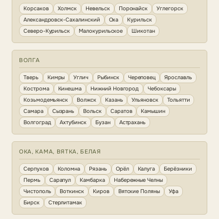
Корсаков
Холмск
Невельск
Поронайск
Углегорск
Александровск-Сахалинский
Оха
Курильск
Северо-Курильск
Малокурильское
Шикотан
ВОЛГА
Тверь
Кимры
Углич
Рыбинск
Череповец
Ярославль
Кострома
Кинешма
Нижний Новгород
Чебоксары
Козьмодемьянск
Волжск
Казань
Ульяновск
Тольятти
Самара
Сызрань
Вольск
Саратов
Камышин
Волгоград
Ахтубинск
Бузан
Астрахань
ОКА, КАМА, ВЯТКА, БЕЛАЯ
Серпухов
Коломна
Рязань
Орёл
Калуга
Берёзники
Пермь
Сарапул
Камбарка
Набережные Челны
Чистополь
Воткинск
Киров
Вятские Поляны
Уфа
Бирск
Стерлитамак