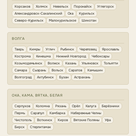
Корсаков
Холмск
Невельск
Поронайск
Углегорск
Александровск-Сахалинский
Оха
Курильск
Северо-Курильск
Малокурильское
Шикотан
ВОЛГА
Тверь
Кимры
Углич
Рыбинск
Череповец
Ярославль
Кострома
Кинешма
Нижний Новгород
Чебоксары
Козьмодемьянск
Волжск
Казань
Ульяновск
Тольятти
Самара
Сызрань
Вольск
Саратов
Камышин
Волгоград
Ахтубинск
Бузан
Астрахань
ОКА, КАМА, ВЯТКА, БЕЛАЯ
Серпухов
Коломна
Рязань
Орёл
Калуга
Берёзники
Пермь
Сарапул
Камбарка
Набережные Челны
Чистополь
Воткинск
Киров
Вятские Поляны
Уфа
Бирск
Стерлитамак