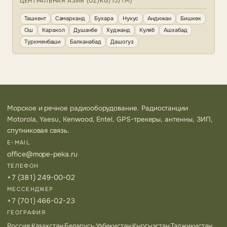
ЦЕНТРАЛЬНАЯ АЗИЯ (UZ/KG/TJ/TM)
Ташкент
Самарканд
Бухара
Нукус
Андижан
Бишкек
Ош
Каракол
Душанбе
Худжанд
Куляб
Ашхабад
Туркменбаши
Балканабад
Дашогуз
Морское и речное радиооборудование. Радиостанции
Motorola, Yaesu, Kenwood, Entel, GPS-трекеры, антенны, ЗИП,
спутниковая связь.
E-MAIL
office@mope-peka.ru
ТЕЛЕФОН
+7 (381) 249-00-02
МЕССЕНДЖЕР
+7 (701) 466-02-23
ГЕОГРАФИЯ
Россия
·
Казахстан
·
Беларусь
·
Узбекистан
·
Кыргызстан
·
Таджикистан
·