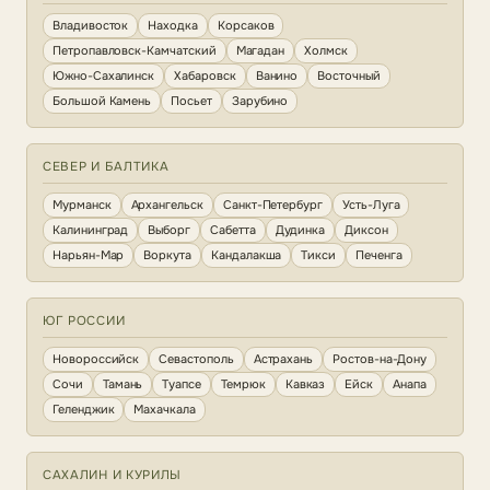
Владивосток
Находка
Корсаков
Петропавловск-Камчатский
Магадан
Холмск
Южно-Сахалинск
Хабаровск
Ванино
Восточный
Большой Камень
Посьет
Зарубино
СЕВЕР И БАЛТИКА
Мурманск
Архангельск
Санкт-Петербург
Усть-Луга
Калининград
Выборг
Сабетта
Дудинка
Диксон
Нарьян-Мар
Воркута
Кандалакша
Тикси
Печенга
ЮГ РОССИИ
Новороссийск
Севастополь
Астрахань
Ростов-на-Дону
Сочи
Тамань
Туапсе
Темрюк
Кавказ
Ейск
Анапа
Геленджик
Махачкала
САХАЛИН И КУРИЛЫ