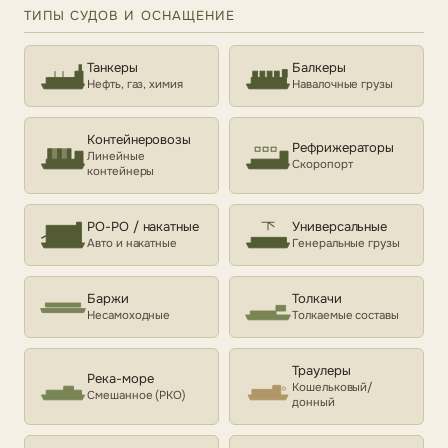
ТИПЫ СУДОВ И ОСНАЩЕНИЕ
Танкеры
Балкеры
Нефть, газ, химия
Навалочные грузы
Контейнеровозы
Рефрижераторы
Линейные
Скоропорт
контейнеры
РО-РО / накатные
Универсальные
Авто и накатные
Генеральные грузы
Баржи
Толкачи
Несамоходные
Толкаемые составы
Траулеры
Река-море
Кошельковый/
Смешанное (РКО)
донный