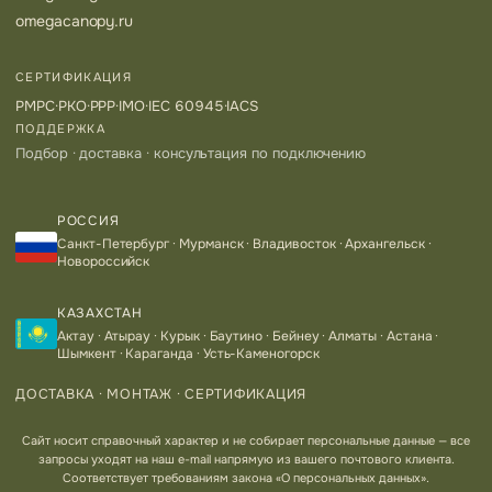
omegacanopy.ru
СЕРТИФИКАЦИЯ
РМРС
·
РКО
·
РРР
·
IMO
·
IEC 60945
·
IACS
ПОДДЕРЖКА
Подбор · доставка · консультация по подключению
РОССИЯ
Санкт-Петербург · Мурманск · Владивосток · Архангельск ·
Новороссийск
КАЗАХСТАН
Актау · Атырау · Курык · Баутино · Бейнеу · Алматы · Астана ·
Шымкент · Караганда · Усть-Каменогорск
ДОСТАВКА · МОНТАЖ · СЕРТИФИКАЦИЯ
Сайт носит справочный характер и не собирает персональные данные — все
запросы уходят на наш e-mail напрямую из вашего почтового клиента.
Соответствует требованиям закона «О персональных данных».