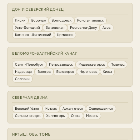
ДОН И СЕВЕРСКИЙ ДОНЕЦ
Лиски
Воронеж
Волгодонск
Константиновск
Усть-Донецкий
Багаевская
Ростов-на-Дону
Азов
Каменск-Шахтинский
Цимлянск
БЕЛОМОРО-БАЛТИЙСКИЙ КАНАЛ
Санкт-Петербург
Петрозаводск
Медвежьегорск
Повенец
Надвоицы
Вытегра
Белозерск
Череповец
Кижи
Соловки
СЕВЕРНАЯ ДВИНА
Великий Устюг
Котлас
Архангельск
Северодвинск
Сольвычегодск
Холмогоры
Онега
Мезень
ИРТЫШ, ОБЬ, ТОМЬ