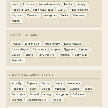
Омск
Тобольск
Ханты-Мансийск
Бийск
Барнаул
Новосибирск
Нижневартовск
Сургут
Нефтеюганск
Сергино
Салехард
Кемерово
Томск
Лангепас
Мегион
ЕНИСЕЙ И АНГАРА
Абакан
Дивногорск
Красноярск
Казачинское
Лесосибирск
Туруханск
Игарка
Дудинка
Иркутск
Свирск
Братск
Усть-Илимск
Кодинск
Богучаны
Енисейск
ЛЕНА И ВОСТОЧНАЯ СИБИРЬ
Усть-Кут
Киренск
Витим
Ленск
Олёкминск
Покровск
Якутск
Сангар
Жиганск
Сунтар
Нюрба
Верхоянск
Батагай
Хонуу
Чокурдах
Сеймчан
Зырянка
Среднеколымск
Черский