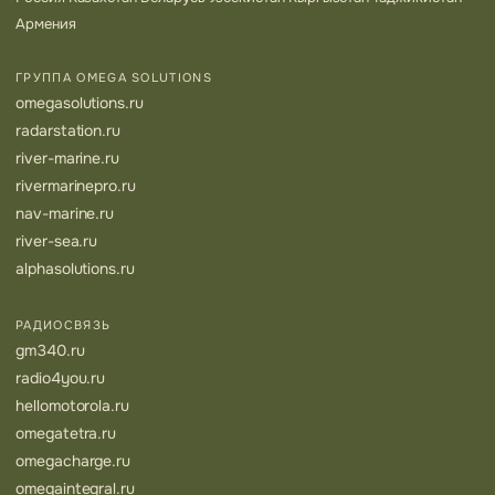
Армения
ГРУППА OMEGA SOLUTIONS
omegasolutions.ru
radarstation.ru
river-marine.ru
rivermarinepro.ru
nav-marine.ru
river-sea.ru
alphasolutions.ru
РАДИОСВЯЗЬ
gm340.ru
radio4you.ru
hellomotorola.ru
omegatetra.ru
omegacharge.ru
omegaintegral.ru