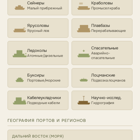
Сейнеры
Краболовы
Малый прибрежный
Промысел краба
Ярусоловы
Плавбазы
Ярусный лов
Перерабатывающие
Спасательные
Ледоколы
Аварийно-
Атомные/дизельные
спасательные
Буксиры
Лоцманские
Портовые/морские
Подвозка лоцманов
Кабелеукладчики
Научно-исслед.
Подводные кабели
Гидрография
ГЕОГРАФИЯ ПОРТОВ И РЕГИОНОВ
ДАЛЬНИЙ ВОСТОК (МОРЯ)