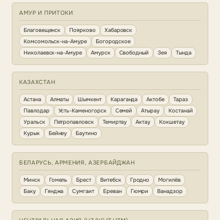
АМУР И ПРИТОКИ
Благовещенск
Поярково
Хабаровск
Комсомольск-на-Амуре
Богородское
Николаевск-на-Амуре
Амурск
Свободный
Зея
Тында
КАЗАХСТАН
Астана
Алматы
Шымкент
Караганда
Актобе
Тараз
Павлодар
Усть-Каменогорск
Семей
Атырау
Костанай
Уральск
Петропавловск
Темиртау
Актау
Кокшетау
Курык
Бейнеу
Баутино
БЕЛАРУСЬ, АРМЕНИЯ, АЗЕРБАЙДЖАН
Минск
Гомель
Брест
Витебск
Гродно
Могилёв
Баку
Гянджа
Сумгаит
Ереван
Гюмри
Ванадзор