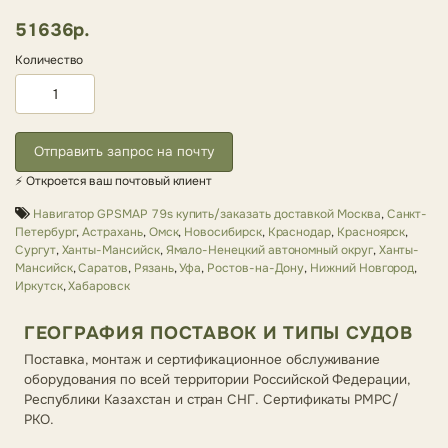
51636р.
Количество
Отправить запрос на почту
⚡ Откроется ваш почтовый клиент
Навигатор GPSMAP 79s купить/заказать доставкой Москва
,
Санкт-
Петербург
,
Астрахань
,
Омск
,
Новосибирск
,
Краснодар
,
Красноярск
,
Сургут
,
Ханты-Мансийск
,
Ямало-Ненецкий автономный округ
,
Ханты-
Мансийск
,
Саратов
,
Рязань
,
Уфа
,
Ростов-на-Дону
,
Нижний Новгород
,
Иркутск
,
Хабаровск
ГЕОГРАФИЯ ПОСТАВОК И ТИПЫ СУДОВ
Поставка, монтаж и сертификационное обслуживание
оборудования по всей территории Российской Федерации,
Республики Казахстан и стран СНГ. Сертификаты РМРС/
РКО.