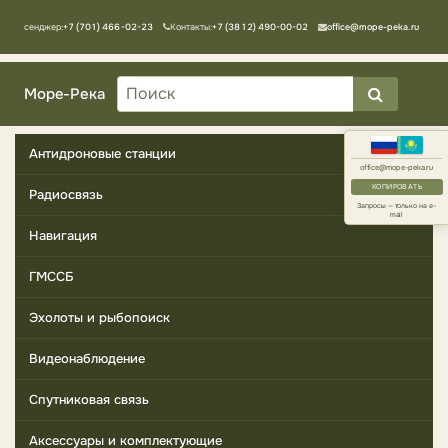
Мессенджер:
+7 (701) 466-02-23
Контакты:
+7 (3812) 490-00-02
office@mope-peka.ru
Море-Река
Антидроновые станции
office@mope-peka.ru
КОПИРОВАТЬ
Радиосвязь
Запросы — только на e-
mail
Навигация
ГМССБ
Эхолоты и рыбопоиск
Видеонаблюдение
Спутниковая связь
Аксессуары и комплектующие