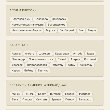
АМУР И ПРИТОКИ
Благовещенск
Поярково
Хабаровск
Комсомольск-на-Амуре
Богородское
Николаевск-на-Амуре
Амурск
Свободный
Зея
Тында
КАЗАХСТАН
Астана
Алматы
Шымкент
Караганда
Актобе
Тараз
Павлодар
Усть-Каменогорск
Семей
Атырау
Костанай
Уральск
Петропавловск
Темиртау
Актау
Кокшетау
Курык
Бейнеу
Баутино
БЕЛАРУСЬ, АРМЕНИЯ, АЗЕРБАЙДЖАН
Минск
Гомель
Брест
Витебск
Гродно
Могилёв
Баку
Гянджа
Сумгаит
Ереван
Гюмри
Ванадзор