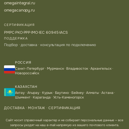
omegaintegral.ru
omegacanopy.ru
СЕРТИФИКАЦИЯ
РМРС
·
РКО
·
РРР
·
IMO
·
IEC 60945
·
IACS
ПОДДЕРЖКА
Подбор · доставка · консультация по подключению
РОССИЯ
Санкт-Петербург · Мурманск · Владивосток · Архангельск ·
Новороссийск
КАЗАХСТАН
Актау · Атырау · Курык · Баутино · Бейнеу · Алматы · Астана ·
Шымкент · Караганда · Усть-Каменогорск
ДОСТАВКА · МОНТАЖ · СЕРТИФИКАЦИЯ
Сайт носит справочный характер и не собирает персональные данные — все
запросы уходят на наш e-mail напрямую из вашего почтового клиента.