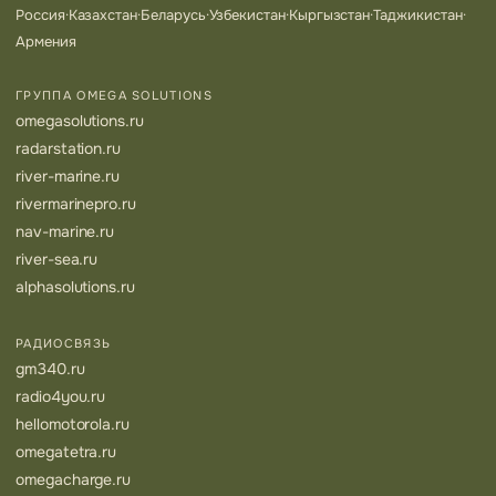
Россия
·
Казахстан
·
Беларусь
·
Узбекистан
·
Кыргызстан
·
Таджикистан
·
Армения
ГРУППА OMEGA SOLUTIONS
omegasolutions.ru
radarstation.ru
river-marine.ru
rivermarinepro.ru
nav-marine.ru
river-sea.ru
alphasolutions.ru
РАДИОСВЯЗЬ
gm340.ru
radio4you.ru
hellomotorola.ru
omegatetra.ru
omegacharge.ru