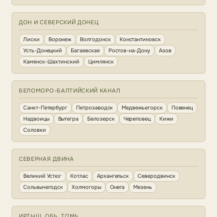
ДОН И СЕВЕРСКИЙ ДОНЕЦ
Лиски
Воронеж
Волгодонск
Константиновск
Усть-Донецкий
Багаевская
Ростов-на-Дону
Азов
Каменск-Шахтинский
Цимлянск
БЕЛОМОРО-БАЛТИЙСКИЙ КАНАЛ
Санкт-Петербург
Петрозаводск
Медвежьегорск
Повенец
Надвоицы
Вытегра
Белозерск
Череповец
Кижи
Соловки
СЕВЕРНАЯ ДВИНА
Великий Устюг
Котлас
Архангельск
Северодвинск
Сольвычегодск
Холмогоры
Онега
Мезень
ИРТЫШ, ОБЬ, ТОМЬ