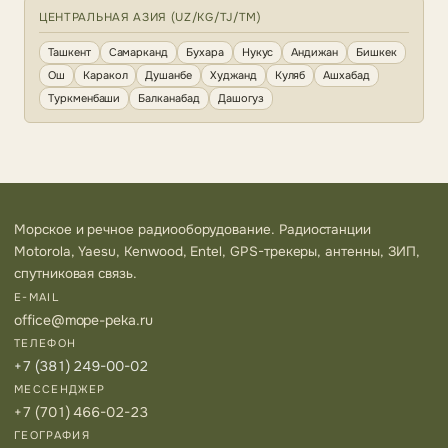
ЦЕНТРАЛЬНАЯ АЗИЯ (UZ/KG/TJ/TM)
Ташкент
Самарканд
Бухара
Нукус
Андижан
Бишкек
Ош
Каракол
Душанбе
Худжанд
Куляб
Ашхабад
Туркменбаши
Балканабад
Дашогуз
Морское и речное радиооборудование. Радиостанции
Motorola, Yaesu, Kenwood, Entel, GPS-трекеры, антенны, ЗИП,
спутниковая связь.
E-MAIL
office@mope-peka.ru
ТЕЛЕФОН
+7 (381) 249-00-02
МЕССЕНДЖЕР
+7 (701) 466-02-23
ГЕОГРАФИЯ