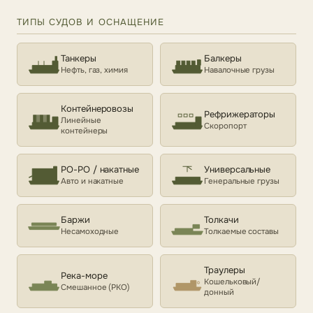
ТИПЫ СУДОВ И ОСНАЩЕНИЕ
Танкеры
Балкеры
Нефть, газ, химия
Навалочные грузы
Контейнеровозы
Рефрижераторы
Линейные
Скоропорт
контейнеры
РО-РО / накатные
Универсальные
Авто и накатные
Генеральные грузы
Баржи
Толкачи
Несамоходные
Толкаемые составы
Траулеры
Река-море
Кошельковый/
Смешанное (РКО)
донный