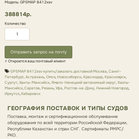
Модель: GPSMAP 8412xsv
388814р.
Количество
Отправить запрос на почту
⚡ Откроется ваш почтовый клиент
GPSMAP 8412xsv купить/заказать доставкой Москва
,
Санкт-
Петербург
,
Астрахань
,
Омск
,
Новосибирск
,
Краснодар
,
Красноярск
,
Сургут
,
Ханты-Мансийск
,
Ямало-Ненецкий автономный округ
,
Ханты-
Мансийск
,
Саратов
,
Рязань
,
Уфа
,
Ростов-на-Дону
,
Нижний Новгород
,
Иркутск
,
Хабаровск
ГЕОГРАФИЯ ПОСТАВОК И ТИПЫ СУДОВ
Поставка, монтаж и сертификационное обслуживание
оборудования по всей территории Российской Федерации,
Республики Казахстан и стран СНГ. Сертификаты РМРС/
РКО.