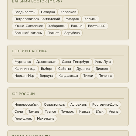
ДАЛЬНИЙ ВОСТОК (МОРЯ)
Владивосток
Находка
Корсаков
Петропавловск-Камчатский
Магадан
Холмск
Южно-Сахалинск
Хабаровск
Ванино
Восточный
Большой Камень
Посьет
Зарубино
СЕВЕР И БАЛТИКА
Мурманск
Архангельск
Санкт-Петербург
Усть-Луга
Калининград
Выборг
Сабетта
Дудинка
Диксон
Нарьян-Мар
Воркута
Кандалакша
Тикси
Печенга
ЮГ РОССИИ
Новороссийск
Севастополь
Астрахань
Ростов-на-Дону
Сочи
Тамань
Туапсе
Темрюк
Кавказ
Ейск
Анапа
Геленджик
Махачкала