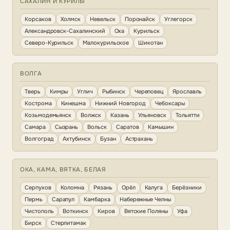
САХАЛИН И КУРИЛЫ
Корсаков
Холмск
Невельск
Поронайск
Углегорск
Александровск-Сахалинский
Оха
Курильск
Северо-Курильск
Малокурильское
Шикотан
ВОЛГА
Тверь
Кимры
Углич
Рыбинск
Череповец
Ярославль
Кострома
Кинешма
Нижний Новгород
Чебоксары
Козьмодемьянск
Волжск
Казань
Ульяновск
Тольятти
Самара
Сызрань
Вольск
Саратов
Камышин
Волгоград
Ахтубинск
Бузан
Астрахань
ОКА, КАМА, ВЯТКА, БЕЛАЯ
Серпухов
Коломна
Рязань
Орёл
Калуга
Берёзники
Пермь
Сарапул
Камбарка
Набережные Челны
Чистополь
Воткинск
Киров
Вятские Поляны
Уфа
Бирск
Стерлитамак