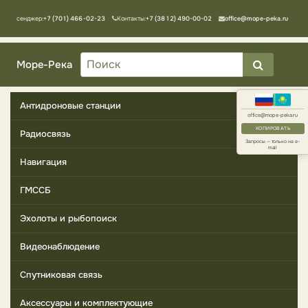
Мессенджер:
+7 (701) 466-02-23
Контакты:
+7 (3812) 490-00-02
office@mope-peka.ru
Море-Река
Антидроновые станции
office@mope-peka.ru
КОПИРОВАТЬ
Радиосвязь
Запросы — только на e-
mail
Навигация
ГМССБ
Эхолоты и рыбопоиск
Видеонаблюдение
Спутниковая связь
Аксессуары и комплектующие