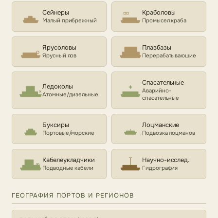
Сейнеры
Краболовы
Малый прибрежный
Промысел краба
Ярусоловы
Плавбазы
Ярусный лов
Перерабатывающие
Спасательные
Ледоколы
Аварийно-
Атомные/дизельные
спасательные
Буксиры
Лоцманские
Портовые/морские
Подвозка лоцманов
Кабелеукладчики
Научно-исслед.
Подводные кабели
Гидрография
ГЕОГРАФИЯ ПОРТОВ И РЕГИОНОВ