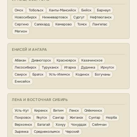
Омск
Тобольск
Ханты-Мансийск
Бийск
Барнаул
Новосибирск
Нижневартовск
Сургут
Нефтеюганск
Сергино
Салехард
Кемерово
Томск
Лангепас
Мегион
ЕНИСЕЙ И АНГАРА
Абакан
Дивногорск
Красноярск
Казачинское
Лесосибирск
Туруханск
Игарка
Дудинка
Иркутск
Свирск
Братск
Усть-Илимск
Кодинск
Богучаны
Енисейск
ЛЕНА И ВОСТОЧНАЯ СИБИРЬ
Усть-Кут
Киренск
Витим
Ленск
Олёкминск
Покровск
Якутск
Сангар
Жиганск
Сунтар
Нюрба
Верхоянск
Батагай
Хонуу
Чокурдах
Сеймчан
Зырянка
Среднеколымск
Черский