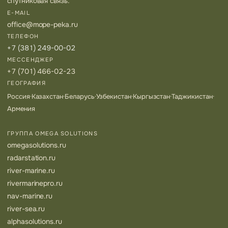
спутниковая связь.
E-MAIL
office@mope-peka.ru
ТЕЛЕФОН
+7 (381) 249-00-02
МЕССЕНДЖЕР
+7 (701) 466-02-23
ГЕОГРАФИЯ
Россия
·
Казахстан
·
Беларусь
·
Узбекистан
·
Кыргызстан
·
Таджикистан
·
Армения
ГРУППА OMEGA SOLUTIONS
omegasolutions.ru
radarstation.ru
river-marine.ru
rivermarinepro.ru
nav-marine.ru
river-sea.ru
alphasolutions.ru