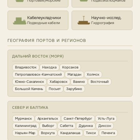
Портовые/морские
Подвозка лоцманов
Кабелеукладчики
Научно-исслед.
Подводные кабели
Гидрография
ГЕОГРАФИЯ ПОРТОВ И РЕГИОНОВ
ДАЛЬНИЙ ВОСТОК (МОРЯ)
Владивосток
Находка
Корсаков
Петропавловск-Камчатский
Магадан
Холмск
Южно-Сахалинск
Хабаровск
Ванино
Восточный
Большой Камень
Посьет
Зарубино
СЕВЕР И БАЛТИКА
Мурманск
Архангельск
Санкт-Петербург
Усть-Луга
Калининград
Выборг
Сабетта
Дудинка
Диксон
Нарьян-Мар
Воркута
Кандалакша
Тикси
Печенга