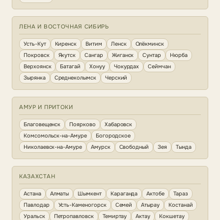
ЛЕНА И ВОСТОЧНАЯ СИБИРЬ
Усть-Кут
Киренск
Витим
Ленск
Олёкминск
Покровск
Якутск
Сангар
Жиганск
Сунтар
Нюрба
Верхоянск
Батагай
Хонуу
Чокурдах
Сеймчан
Зырянка
Среднеколымск
Черский
АМУР И ПРИТОКИ
Благовещенск
Поярково
Хабаровск
Комсомольск-на-Амуре
Богородское
Николаевск-на-Амуре
Амурск
Свободный
Зея
Тында
КАЗАХСТАН
Астана
Алматы
Шымкент
Караганда
Актобе
Тараз
Павлодар
Усть-Каменогорск
Семей
Атырау
Костанай
Уральск
Петропавловск
Темиртау
Актау
Кокшетау