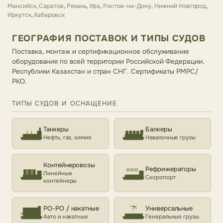
Мансийск
,
Саратов
,
Рязань
,
Уфа
,
Ростов-на-Дону
,
Нижний Новгород
,
Иркутск
,
Хабаровск
ГЕОГРАФИЯ ПОСТАВОК И ТИПЫ СУДОВ
Поставка, монтаж и сертификационное обслуживание
оборудования по всей территории Российской Федерации,
Республики Казахстан и стран СНГ. Сертификаты РМРС/
РКО.
ТИПЫ СУДОВ И ОСНАЩЕНИЕ
Танкеры
Балкеры
Нефть, газ, химия
Навалочные грузы
Контейнеровозы
Рефрижераторы
Линейные
Скоропорт
контейнеры
РО-РО / накатные
Универсальные
Авто и накатные
Генеральные грузы