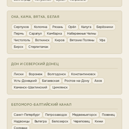
ОКА, КАМА, ВЯТКА, БЕЛАЯ
Серпухов
Коломна
Рязань
Орёл
Калуга
Берёзники
Пермь
Сарапул
Камбарка
Набережные Челны
Чистополь
Воткинск
Киров
Вятские Поляны
Уфа
Бирск
Стерлитамак
ДОН И СЕВЕРСКИЙ ДОНЕЦ
Лиски
Воронеж
Волгодонск
Константиновск
Усть-Донецкий
Багаевская
Ростов-на-Дону
Азов
Каменск-Шахтинский
Цимлянск
БЕЛОМОРО-БАЛТИЙСКИЙ КАНАЛ
Санкт-Петербург
Петрозаводск
Медвежьегорск
Повенец
Надвоицы
Вытегра
Белозерск
Череповец
Кижи
Соловки