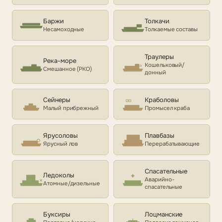
Баржи
Толкачи
Несамоходные
Толкаемые составы
Траулеры
Река-море
Кошельковый/
Смешанное (РКО)
донный
Сейнеры
Краболовы
Малый прибрежный
Промысел краба
Ярусоловы
Плавбазы
Ярусный лов
Перерабатывающие
Спасательные
Ледоколы
Аварийно-
Атомные/дизельные
спасательные
Буксиры
Лоцманские