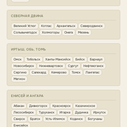
СЕВЕРНАЯ ДВИНА
Великий Устюг
Котлас
Архангельск
Северодвинск
Сольвычегодск
Холмогоры
Онега
Мезень
ИРТЫШ, ОБЬ, ТОМЬ
Омск
Тобольск
Ханты-Мансийск
Бийск
Барнаул
Новосибирск
Нижневартовск
Сургут
Нефтеюганск
Сергино
Салехард
Кемерово
Томск
Лангепас
Мегион
ЕНИСЕЙ И АНГАРА
Абакан
Дивногорск
Красноярск
Казачинское
Лесосибирск
Туруханск
Игарка
Дудинка
Иркутск
Свирск
Братск
Усть-Илимск
Кодинск
Богучаны
Енисейск