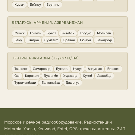
Курык
Бейнеу
Баутино
БЕЛАРУСЬ, АРМЕНИЯ, АЗЕРБАЙДЖАН
Минск
Гомель
Брест
Витебск
Гродно
Могилёв
Баку
Гянджа
Сумгаит
Ереван
Гюмри
Ванадзор
ЦЕНТРАЛЬНАЯ АЗИЯ (UZ/KG/TJ/TM)
Ташкент
Самарканд
Бухара
Нукус
Андижан
Бишкек
Ош
Каракол
Душанбе
Худжанд
Куляб
Ашхабад
Туркменбаши
Балканабад
Дашогуз
Морское и речное радиооборудование. Радиостанции
Motorola, Yaesu, Kenwood, Entel, GPS-трекеры, антенны, ЗИП,