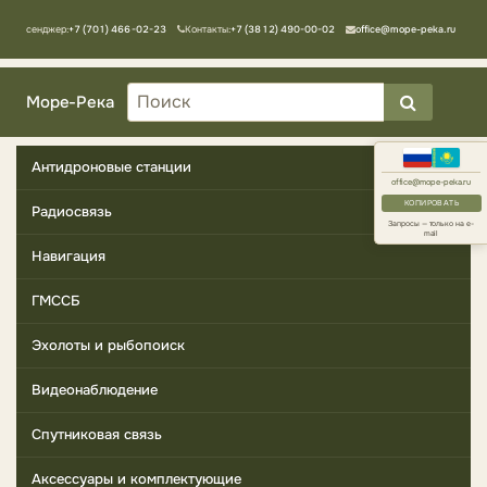
Мессенджер:
+7 (701) 466-02-23
Контакты:
+7 (3812) 490-00-02
office@mope-peka.ru
Море-Река
Антидроновые станции
office@mope-peka.ru
КОПИРОВАТЬ
Радиосвязь
Запросы — только на e-
mail
Навигация
ГМССБ
Эхолоты и рыбопоиск
Видеонаблюдение
Спутниковая связь
Аксессуары и комплектующие