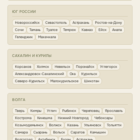
ЮГ РОССИИ
Новороссийск
Севастополь
Астрахань
Ростов-на-Дону
Сочи
Тамань
Туапсе
Темрюк
Кавказ
Ейск
Анапа
Геленджик
Махачкала
САХАЛИН И КУРИЛЫ
Корсаков
Холмск
Невельск
Поронайск
Углегорск
Александровск-Сахалинский
Оха
Курильск
Северо-Курильск
Малокурильское
Шикотан
ВОЛГА
Тверь
Кимры
Углич
Рыбинск
Череповец
Ярославль
Кострома
Кинешма
Нижний Новгород
Чебоксары
Козьмодемьянск
Волжск
Казань
Ульяновск
Тольятти
Самара
Сызрань
Вольск
Саратов
Камышин
Волгоград
Ахтубинск
Бузан
Астрахань