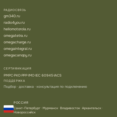
РАДИОСВЯЗЬ
gm340.ru
radio4you.ru
hellomotorola.ru
omegatetra.ru
omegacharge.ru
omegaintegral.ru
omegacanopy.ru
СЕРТИФИКАЦИЯ
РМРС
·
РКО
·
РРР
·
IMO
·
IEC 60945
·
IACS
ПОДДЕРЖКА
Подбор · доставка · консультация по подключению
РОССИЯ
Санкт-Петербург · Мурманск · Владивосток · Архангельск ·
Новороссийск