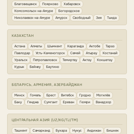
Благовещенск
Поярково
Хабаровск
Комсомольск-на-Амуре
Богородское
Николаевск-на-Амуре
Амурск
Свободный
Зея
Тында
КАЗАХСТАН
Астана
Алматы
Шымкент
Караганда
Актобе
Тараз
Павлодар
Усть-Каменогорск
Семей
Атырау
Костанай
Уральск
Петропавловск
Темиртау
Актау
Кокшетау
Курык
Бейнеу
Баутино
БЕЛАРУСЬ, АРМЕНИЯ, АЗЕРБАЙДЖАН
Минск
Гомель
Брест
Витебск
Гродно
Могилёв
Баку
Гянджа
Сумгаит
Ереван
Гюмри
Ванадзор
ЦЕНТРАЛЬНАЯ АЗИЯ (UZ/KG/TJ/TM)
Ташкент
Самарканд
Бухара
Нукус
Андижан
Бишкек