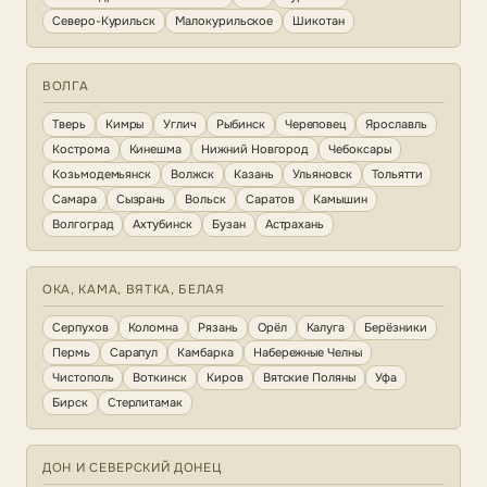
Северо-Курильск
Малокурильское
Шикотан
ВОЛГА
Тверь
Кимры
Углич
Рыбинск
Череповец
Ярославль
Кострома
Кинешма
Нижний Новгород
Чебоксары
Козьмодемьянск
Волжск
Казань
Ульяновск
Тольятти
Самара
Сызрань
Вольск
Саратов
Камышин
Волгоград
Ахтубинск
Бузан
Астрахань
ОКА, КАМА, ВЯТКА, БЕЛАЯ
Серпухов
Коломна
Рязань
Орёл
Калуга
Берёзники
Пермь
Сарапул
Камбарка
Набережные Челны
Чистополь
Воткинск
Киров
Вятские Поляны
Уфа
Бирск
Стерлитамак
ДОН И СЕВЕРСКИЙ ДОНЕЦ