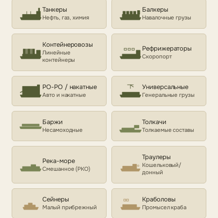
Танкеры
Балкеры
Нефть, газ, химия
Навалочные грузы
Контейнеровозы
Рефрижераторы
Линейные
Скоропорт
контейнеры
РО-РО / накатные
Универсальные
Авто и накатные
Генеральные грузы
Баржи
Толкачи
Несамоходные
Толкаемые составы
Траулеры
Река-море
Кошельковый/
Смешанное (РКО)
донный
Сейнеры
Краболовы
Малый прибрежный
Промысел краба