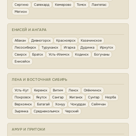
Сергино
Салехард
Кемерово
Томск
Лангепас
Мегион
ЕНИСЕЙ И АНГАРА
Абакан
Дивногорск
Красноярск
Казачинское
Лесосибирск
Туруханск
Игарка
Дудинка
Иркутск
Свирск
Братск
Усть-Илимск
Кодинск
Богучаны
Енисейск
ЛЕНА И ВОСТОЧНАЯ СИБИРЬ
Усть-Кут
Киренск
Витим
Ленск
Олёкминск
Покровск
Якутск
Сангар
Жиганск
Сунтар
Нюрба
Верхоянск
Батагай
Хонуу
Чокурдах
Сеймчан
Зырянка
Среднеколымск
Черский
АМУР И ПРИТОКИ