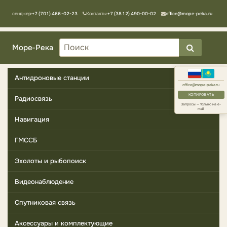
Мессенджер:
+7 (701) 466-02-23
Контакты:
+7 (3812) 490-00-02
office@mope-peka.ru
Море-Река
Антидроновые станции
office@mope-peka.ru
КОПИРОВАТЬ
Радиосвязь
Запросы — только на e-
mail
Навигация
ГМССБ
Эхолоты и рыбопоиск
Видеонаблюдение
Спутниковая связь
Аксессуары и комплектующие