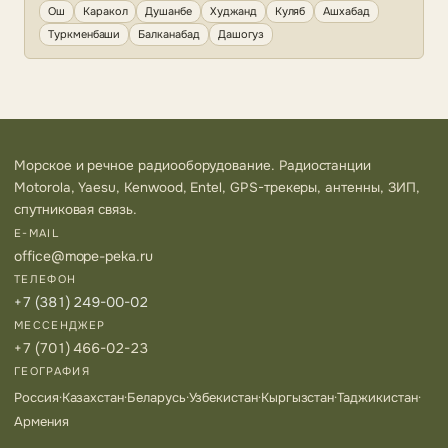
Ош
Каракол
Душанбе
Худжанд
Куляб
Ашхабад
Туркменбаши
Балканабад
Дашогуз
Морское и речное радиооборудование. Радиостанции
Motorola, Yaesu, Kenwood, Entel, GPS-трекеры, антенны, ЗИП,
спутниковая связь.
E-MAIL
office@mope-peka.ru
ТЕЛЕФОН
+7 (381) 249-00-02
МЕССЕНДЖЕР
+7 (701) 466-02-23
ГЕОГРАФИЯ
Россия
·
Казахстан
·
Беларусь
·
Узбекистан
·
Кыргызстан
·
Таджикистан
·
Армения