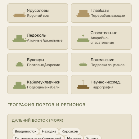
Ярусоловы
Плавбазы
Ярусный лов
Перерабатывающие
Спасательные
Ледоколы
Аварийно-
Атомные/дизельные
спасательные
Буксиры
Лоцманские
Портовые/морские
Подвозка лоцманов
Кабелеукладчики
Научно-исслед.
Подводные кабели
Гидрография
ГЕОГРАФИЯ ПОРТОВ И РЕГИОНОВ
ДАЛЬНИЙ ВОСТОК (МОРЯ)
Владивосток
Находка
Корсаков
Петропавловск-Камчатский
Магадан
Холмск