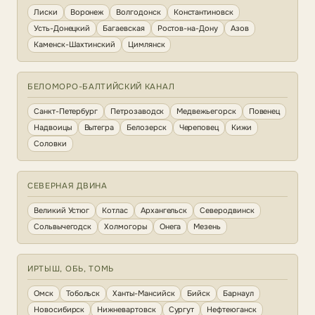
Лиски
Воронеж
Волгодонск
Константиновск
Усть-Донецкий
Багаевская
Ростов-на-Дону
Азов
Каменск-Шахтинский
Цимлянск
БЕЛОМОРО-БАЛТИЙСКИЙ КАНАЛ
Санкт-Петербург
Петрозаводск
Медвежьегорск
Повенец
Надвоицы
Вытегра
Белозерск
Череповец
Кижи
Соловки
СЕВЕРНАЯ ДВИНА
Великий Устюг
Котлас
Архангельск
Северодвинск
Сольвычегодск
Холмогоры
Онега
Мезень
ИРТЫШ, ОБЬ, ТОМЬ
Омск
Тобольск
Ханты-Мансийск
Бийск
Барнаул
Новосибирск
Нижневартовск
Сургут
Нефтеюганск