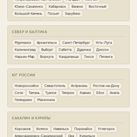
Южно-Сахалинск
Хабаровск
Ванино
Восточный
Большой Камень
Посьет
Зарубино
СЕВЕР И БАЛТИКА
Мурманск
Архангельск
Санкт-Петербург
Усть-Луга
Калининград
Выборг
Сабетта
Дудинка
Диксон
Нарьян-Мар
Воркута
Кандалакша
Тикси
Печенга
ЮГ РОССИИ
Новороссийск
Севастополь
Астрахань
Ростов-на-Дону
Сочи
Тамань
Туапсе
Темрюк
Кавказ
Ейск
Анапа
Геленджик
Махачкала
САХАЛИН И КУРИЛЫ
Корсаков
Холмск
Невельск
Поронайск
Углегорск
Александровск-Сахалинский
Оха
Курильск