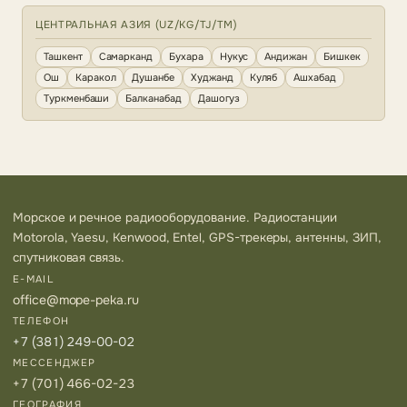
ЦЕНТРАЛЬНАЯ АЗИЯ (UZ/KG/TJ/TM)
Ташкент
Самарканд
Бухара
Нукус
Андижан
Бишкек
Ош
Каракол
Душанбе
Худжанд
Куляб
Ашхабад
Туркменбаши
Балканабад
Дашогуз
Морское и речное радиооборудование. Радиостанции
Motorola, Yaesu, Kenwood, Entel, GPS-трекеры, антенны, ЗИП,
спутниковая связь.
E-MAIL
office@mope-peka.ru
ТЕЛЕФОН
+7 (381) 249-00-02
МЕССЕНДЖЕР
+7 (701) 466-02-23
ГЕОГРАФИЯ