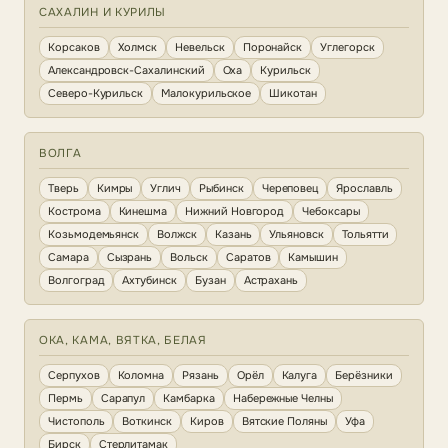
САХАЛИН И КУРИЛЫ
Корсаков
Холмск
Невельск
Поронайск
Углегорск
Александровск-Сахалинский
Оха
Курильск
Северо-Курильск
Малокурильское
Шикотан
ВОЛГА
Тверь
Кимры
Углич
Рыбинск
Череповец
Ярославль
Кострома
Кинешма
Нижний Новгород
Чебоксары
Козьмодемьянск
Волжск
Казань
Ульяновск
Тольятти
Самара
Сызрань
Вольск
Саратов
Камышин
Волгоград
Ахтубинск
Бузан
Астрахань
ОКА, КАМА, ВЯТКА, БЕЛАЯ
Серпухов
Коломна
Рязань
Орёл
Калуга
Берёзники
Пермь
Сарапул
Камбарка
Набережные Челны
Чистополь
Воткинск
Киров
Вятские Поляны
Уфа
Бирск
Стерлитамак