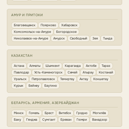
АМУР И ПРИТОКИ
Благовещенск
Поярково
Хабаровск
Комсомольск-на-Амуре
Богородское
Николаевск-на-Амуре
Амурск
Свободный
Зея
Тында
КАЗАХСТАН
Астана
Алматы
Шымкент
Караганда
Актобе
Тараз
Павлодар
Усть-Каменогорск
Семей
Атырау
Костанай
Уральск
Петропавловск
Темиртау
Актау
Кокшетау
Курык
Бейнеу
Баутино
БЕЛАРУСЬ, АРМЕНИЯ, АЗЕРБАЙДЖАН
Минск
Гомель
Брест
Витебск
Гродно
Могилёв
Баку
Гянджа
Сумгаит
Ереван
Гюмри
Ванадзор