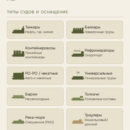
ТИПЫ СУДОВ И ОСНАЩЕНИЕ
Танкеры
Балкеры
Нефть, газ, химия
Навалочные грузы
Контейнеровозы
Рефрижераторы
Линейные
Скоропорт
контейнеры
РО-РО / накатные
Универсальные
Авто и накатные
Генеральные грузы
Баржи
Толкачи
Несамоходные
Толкаемые составы
Траулеры
Река-море
Кошельковый/
Смешанное (РКО)
донный