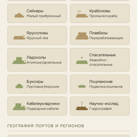
Сейнеры
Краболовы
Малый прибрежный
Промысел краба
Ярусоловы
Плавбазы
Ярусный лов
Перерабатывающие
Спасательные
Ледоколы
Аварийно-
Атомные/дизельные
спасательные
Буксиры
Лоцманские
Портовые/морские
Подвозка лоцманов
Кабелеукладчики
Научно-исслед.
Подводные кабели
Гидрография
ГЕОГРАФИЯ ПОРТОВ И РЕГИОНОВ