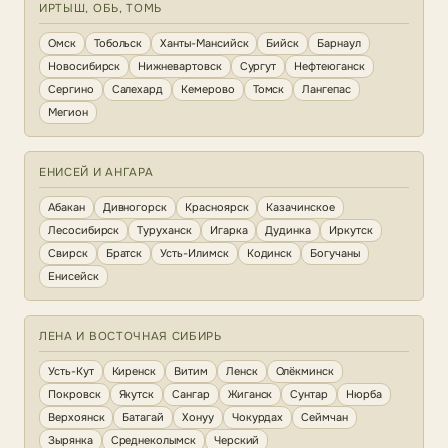
ИРТЫШ, ОБЬ, ТОМЬ
Омск
Тобольск
Ханты-Мансийск
Бийск
Барнаул
Новосибирск
Нижневартовск
Сургут
Нефтеюганск
Сергино
Салехард
Кемерово
Томск
Лангепас
Мегион
ЕНИСЕЙ И АНГАРА
Абакан
Дивногорск
Красноярск
Казачинское
Лесосибирск
Туруханск
Игарка
Дудинка
Иркутск
Свирск
Братск
Усть-Илимск
Кодинск
Богучаны
Енисейск
ЛЕНА И ВОСТОЧНАЯ СИБИРЬ
Усть-Кут
Киренск
Витим
Ленск
Олёкминск
Покровск
Якутск
Сангар
Жиганск
Сунтар
Нюрба
Верхоянск
Батагай
Хонуу
Чокурдах
Сеймчан
Зырянка
Среднеколымск
Черский