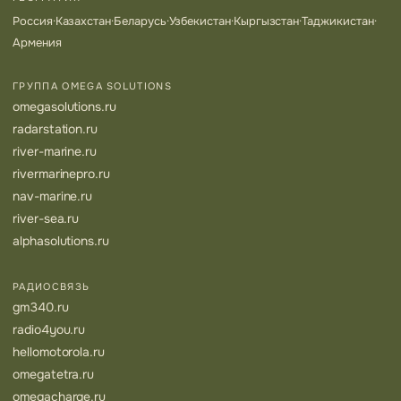
Россия
·
Казахстан
·
Беларусь
·
Узбекистан
·
Кыргызстан
·
Таджикистан
·
Армения
ГРУППА OMEGA SOLUTIONS
omegasolutions.ru
radarstation.ru
river-marine.ru
rivermarinepro.ru
nav-marine.ru
river-sea.ru
alphasolutions.ru
РАДИОСВЯЗЬ
gm340.ru
radio4you.ru
hellomotorola.ru
omegatetra.ru
omegacharge.ru