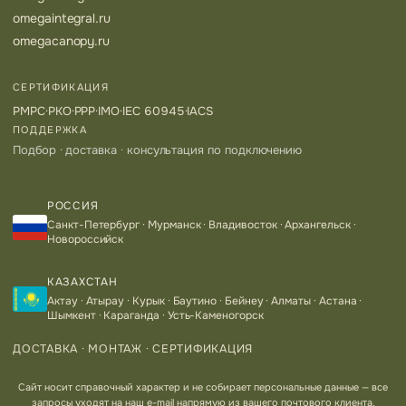
omegaintegral.ru
omegacanopy.ru
СЕРТИФИКАЦИЯ
РМРС
·
РКО
·
РРР
·
IMO
·
IEC 60945
·
IACS
ПОДДЕРЖКА
Подбор · доставка · консультация по подключению
РОССИЯ
Санкт-Петербург · Мурманск · Владивосток · Архангельск ·
Новороссийск
КАЗАХСТАН
Актау · Атырау · Курык · Баутино · Бейнеу · Алматы · Астана ·
Шымкент · Караганда · Усть-Каменогорск
ДОСТАВКА · МОНТАЖ · СЕРТИФИКАЦИЯ
Сайт носит справочный характер и не собирает персональные данные — все
запросы уходят на наш e-mail напрямую из вашего почтового клиента.