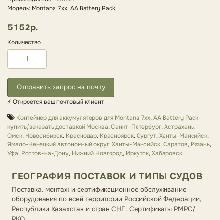
Модель: Montana 7xx, AA Battery Pack
5152р.
Количество
Отправить запрос на почту
⚡ Откроется ваш почтовый клиент
Контейнер для аккумуляторов для Montana 7xx
,
AA Battery Pack
купить/заказать доставкой Москва
,
Санкт-Петербург
,
Астрахань
,
Омск
,
Новосибирск
,
Краснодар
,
Красноярск
,
Сургут
,
Ханты-Мансийск
,
Ямало-Ненецкий автономный округ
,
Ханты-Мансийск
,
Саратов
,
Рязань
,
Уфа
,
Ростов-на-Дону
,
Нижний Новгород
,
Иркутск
,
Хабаровск
ГЕОГРАФИЯ ПОСТАВОК И ТИПЫ СУДОВ
Поставка, монтаж и сертификационное обслуживание
оборудования по всей территории Российской Федерации,
Республики Казахстан и стран СНГ. Сертификаты РМРС/
РКО.