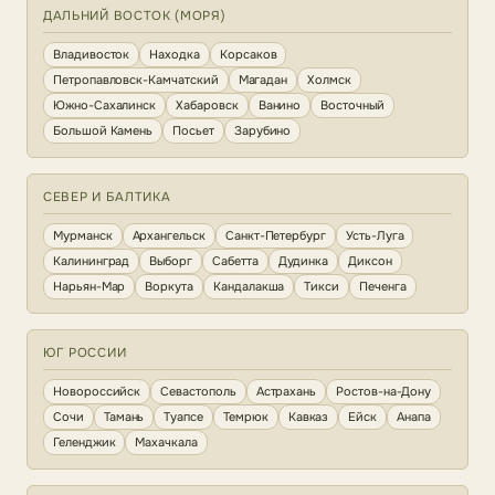
ДАЛЬНИЙ ВОСТОК (МОРЯ)
Владивосток
Находка
Корсаков
Петропавловск-Камчатский
Магадан
Холмск
Южно-Сахалинск
Хабаровск
Ванино
Восточный
Большой Камень
Посьет
Зарубино
СЕВЕР И БАЛТИКА
Мурманск
Архангельск
Санкт-Петербург
Усть-Луга
Калининград
Выборг
Сабетта
Дудинка
Диксон
Нарьян-Мар
Воркута
Кандалакша
Тикси
Печенга
ЮГ РОССИИ
Новороссийск
Севастополь
Астрахань
Ростов-на-Дону
Сочи
Тамань
Туапсе
Темрюк
Кавказ
Ейск
Анапа
Геленджик
Махачкала