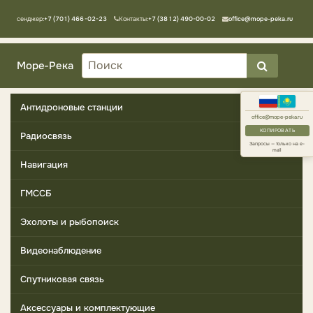
Мессенджер:
+7 (701) 466-02-23
Контакты:
+7 (3812) 490-00-02
office@mope-peka.ru
Море-Река
Антидроновые станции
office@mope-peka.ru
КОПИРОВАТЬ
Радиосвязь
Запросы — только на e-
mail
Навигация
ГМССБ
Эхолоты и рыбопоиск
Видеонаблюдение
Спутниковая связь
Аксессуары и комплектующие