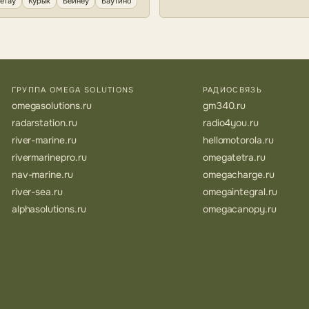
етау
Курык
Бейнеу
Баутино
ГРУППА OMEGA SOLUTIONS
РАДИОСВЯЗЬ
omegasolutions.ru
gm340.ru
radarstation.ru
radio4you.ru
river-marine.ru
hellomotorola.ru
rivermarinepro.ru
omegatetra.ru
nav-marine.ru
omegacharge.ru
river-sea.ru
omegaintegral.ru
alphasolutions.ru
omegacanopy.ru