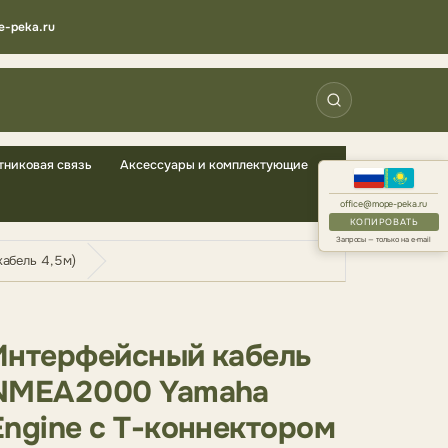
e-peka.ru
тниковая связь
Аксессуары и комплектующие
office@mope-peka.ru
КОПИРОВАТЬ
Запросы — только на e-mail
абель 4,5м)
Интерфейсный кабель
NMEA2000 Yamaha
Engine с Т-коннектором