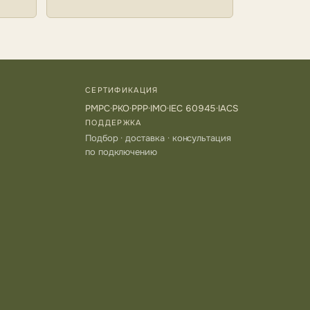
СЕРТИФИКАЦИЯ
РМРС
·
РКО
·
РРР
·
IMO
·
IEC 60945
·
IACS
ПОДДЕРЖКА
Подбор · доставка · консультация
по подключению