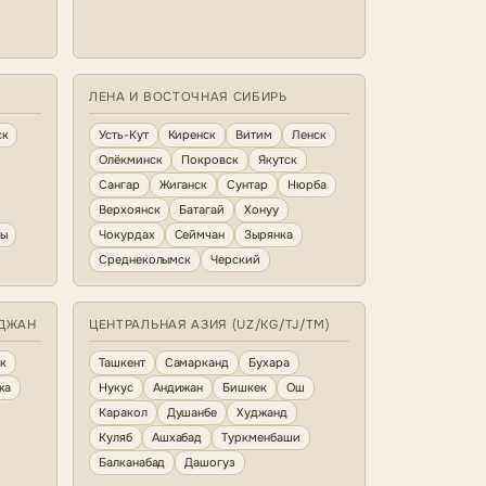
ЛЕНА И ВОСТОЧНАЯ СИБИРЬ
ск
Усть-Кут
Киренск
Витим
Ленск
Олёкминск
Покровск
Якутск
Сангар
Жиганск
Сунтар
Нюрба
Верхоянск
Батагай
Хонуу
ны
Чокурдах
Сеймчан
Зырянка
Среднеколымск
Черский
ЙДЖАН
ЦЕНТРАЛЬНАЯ АЗИЯ (UZ/KG/TJ/TM)
к
Ташкент
Самарканд
Бухара
жа
Нукус
Андижан
Бишкек
Ош
Каракол
Душанбе
Худжанд
Куляб
Ашхабад
Туркменбаши
Балканабад
Дашогуз