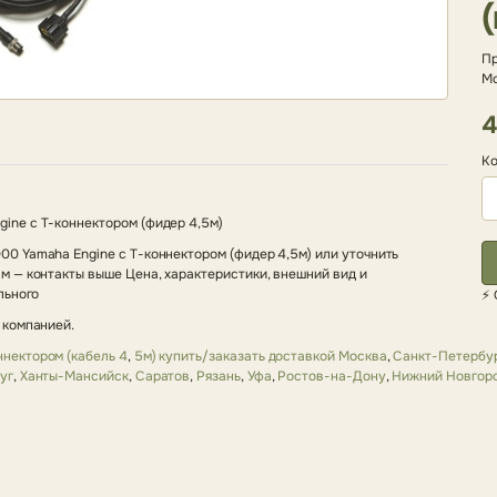
Пр
М
4
Ко
ne с Т-коннектором (фидер 4,5м)
0 Yamaha Engine с Т-коннектором (фидер 4,5м) или уточнить
 — контакты выше Цена, характеристики, внешний вид и
льного
⚡ 
 компанией.
нектором (кабель 4
,
5м) купить/заказать доставкой Москва
,
Санкт-Петербу
уг
,
Ханты-Мансийск
,
Саратов
,
Рязань
,
Уфа
,
Ростов-на-Дону
,
Нижний Новгор