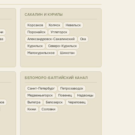
САХАЛИН И КУРИЛЫ
Корсаков
Холмск
Невельск
чи
Поронайск
Углегорск
аз
Александровск-Сахалинский
Оха
Курильск
Северо-Курильск
Малокурильское
Шикотан
БЕЛОМОРО-БАЛТИЙСКИЙ КАНАЛ
Санкт-Петербург
Петрозаводск
Медвежьегорск
Повенец
Надвоицы
зов
Вытегра
Белозерск
Череповец
Кижи
Соловки