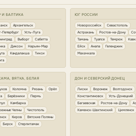
Р И БАЛТИКА
ЮГ РОССИИ
анск
Архангельск
Новороссийск
Севастополь
т-Петербург
Усть-Луга
Астрахань
Ростов-на-Дону
Со
нинград
Выборг
Сабетта
Тамань
Туапсе
Темрюк
Кавк
нка
Диксон
Нарьян-Мар
Ейск
Анапа
Геленджик
ута
Кандалакша
Тикси
Махачкала
нга
КАМА, ВЯТКА, БЕЛАЯ
ДОН И СЕВЕРСКИЙ ДОНЕЦ
ухов
Коломна
Рязань
Орёл
Лиски
Воронеж
Волгодонск
га
Берёзники
Пермь
Константиновск
Усть-Донецкий
пул
Камбарка
Багаевская
Ростов-на-Дону
А
режные Челны
Чистополь
Каменск-Шахтинский
Цимлянск
инск
Киров
Вятские Поляны
Бирск
Стерлитамак