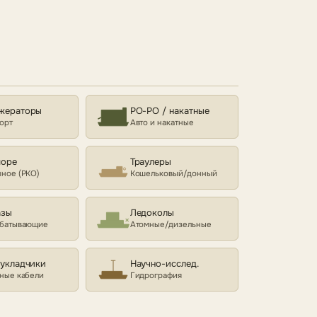
жераторы
РО-РО / накатные
орт
Авто и накатные
море
Траулеры
ное (РКО)
Кошельковый/донный
азы
Ледоколы
батывающие
Атомные/дизельные
еукладчики
Научно-исслед.
ные кабели
Гидрография