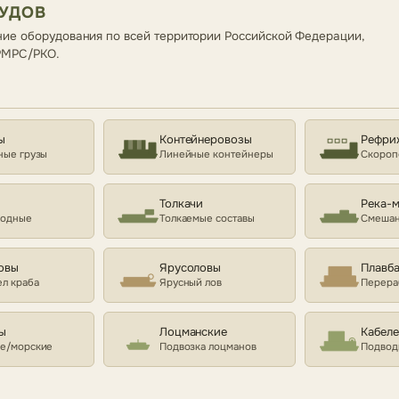
СУДОВ
ие оборудования по всей территории Российской Федерации,
 РМРС/РКО.
ы
Контейнеровозы
Рефри
ные грузы
Линейные контейнеры
Скороп
Толкачи
Река-
ходные
Толкаемые составы
Смешан
овы
Ярусоловы
Плавб
л краба
Ярусный лов
Перера
ы
Лоцманские
Кабел
е/морские
Подвозка лоцманов
Подвод