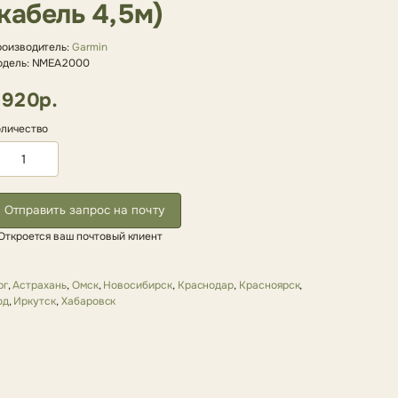
(кабель 4,5м)
оизводитель:
Garmin
одель: NMEA2000
920р.
личество
Отправить запрос на почту
Откроется ваш почтовый клиент
рг
,
Астрахань
,
Омск
,
Новосибирск
,
Краснодар
,
Красноярск
,
од
,
Иркутск
,
Хабаровск