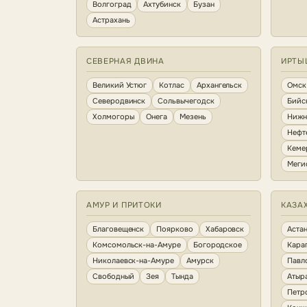
Волгоград
Ахтубинск
Бузан
Астрахань
СЕВЕРНАЯ ДВИНА
ИРТЫ
Великий Устюг
Котлас
Архангельск
Омск
Северодвинск
Сольвычегодск
Бийс
Холмогоры
Онега
Мезень
Нижн
Нефт
Кеме
Меги
АМУР И ПРИТОКИ
КАЗА
Благовещенск
Поярково
Хабаровск
Аста
Комсомольск-на-Амуре
Богородское
Кара
Николаевск-на-Амуре
Амурск
Павл
Свободный
Зея
Тында
Атыр
Петр