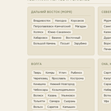
ДАЛЬНИЙ ВОСТОК (МОРЯ)
СЕВЕ
Владивосток
Находка
Корсаков
Мурм
Петропавловск-Камчатский
Магадан
Санк
Холмск
Южно-Сахалинск
Кали
Хабаровск
Ванино
Восточный
Дуди
Большой Камень
Посьет
Зарубино
Ворк
Пече
ВОЛГА
ОКА, 
Тверь
Кимры
Углич
Рыбинск
Серп
Череповец
Ярославль
Кострома
Калу
Кинешма
Нижний Новгород
Сара
Чебоксары
Козьмодемьянск
Набе
Волжск
Казань
Ульяновск
Вотк
Тольятти
Самара
Сызрань
Уфа
Вольск
Саратов
Камышин