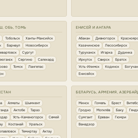
Ш, ОБЬ, ТОМЬ
ЕНИСЕЙ И АНГАРА
Тобольск
Ханты-Мансийск
Абакан
Дивногорск
Краснояр
к
Барнаул
Новосибирск
Казачинское
Лесосибирск
евартовск
Сургут
Туруханск
Игарка
Дудинка
еюганск
Сергино
Салехард
Иркутск
Свирск
Братск
рово
Томск
Лангепас
Усть-Илимск
Кодинск
Богуча
он
Енисейск
ХСТАН
БЕЛАРУСЬ, АРМЕНИЯ, АЗЕРБА
на
Алматы
Шымкент
Минск
Гомель
Брест
Витебс
ганда
Актобе
Тараз
Гродно
Могилёв
Баку
Гянд
одар
Усть-Каменогорск
Семей
Сумгаит
Ереван
Гюмри
ау
Костанай
Уральск
Ванадзор
опавловск
Темиртау
Актау