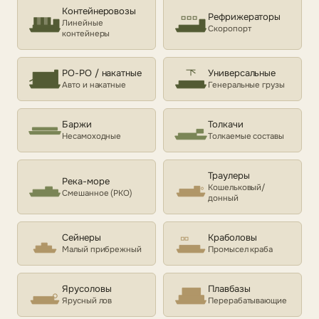
Контейнеровозы
Рефрижераторы
Линейные
Скоропорт
контейнеры
РО-РО / накатные
Универсальные
Авто и накатные
Генеральные грузы
Баржи
Толкачи
Несамоходные
Толкаемые составы
Траулеры
Река-море
Кошельковый/
Смешанное (РКО)
донный
Сейнеры
Краболовы
Малый прибрежный
Промысел краба
Ярусоловы
Плавбазы
Ярусный лов
Перерабатывающие