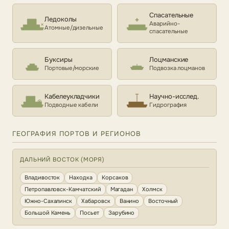
Спасательные
Ледоколы
Аварийно-
Атомные/дизельные
спасательные
Буксиры
Лоцманские
Портовые/морские
Подвозка лоцманов
Кабелеукладчики
Научно-исслед.
Подводные кабели
Гидрография
ГЕОГРАФИЯ ПОРТОВ И РЕГИОНОВ
ДАЛЬНИЙ ВОСТОК (МОРЯ)
Владивосток
Находка
Корсаков
Петропавловск-Камчатский
Магадан
Холмск
Южно-Сахалинск
Хабаровск
Ванино
Восточный
Большой Камень
Посьет
Зарубино