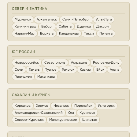
СЕВЕР И БАЛТИКА
Мурманск
Архангельск
Санкт-Петербург
Усть-Луга
Калининград
Выборг
Сабетта
Дудинка
Диксон
Нарьян-Мар
Воркута
Кандалакша
Тикси
Печенга
ЮГ РОССИИ
Новороссийск
Севастополь
Астрахань
Ростов-на-Дону
Сочи
Тамань
Туапсе
Темрюк
Кавказ
Ейск
Анапа
Геленджик
Махачкала
САХАЛИН И КУРИЛЫ
Корсаков
Холмск
Невельск
Поронайск
Углегорск
Александровск-Сахалинский
Оха
Курильск
Северо-Курильск
Малокурильское
Шикотан