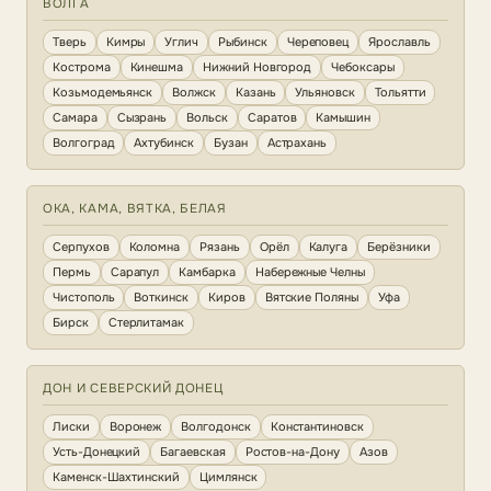
ВОЛГА
Тверь
Кимры
Углич
Рыбинск
Череповец
Ярославль
Кострома
Кинешма
Нижний Новгород
Чебоксары
Козьмодемьянск
Волжск
Казань
Ульяновск
Тольятти
Самара
Сызрань
Вольск
Саратов
Камышин
Волгоград
Ахтубинск
Бузан
Астрахань
ОКА, КАМА, ВЯТКА, БЕЛАЯ
Серпухов
Коломна
Рязань
Орёл
Калуга
Берёзники
Пермь
Сарапул
Камбарка
Набережные Челны
Чистополь
Воткинск
Киров
Вятские Поляны
Уфа
Бирск
Стерлитамак
ДОН И СЕВЕРСКИЙ ДОНЕЦ
Лиски
Воронеж
Волгодонск
Константиновск
Усть-Донецкий
Багаевская
Ростов-на-Дону
Азов
Каменск-Шахтинский
Цимлянск