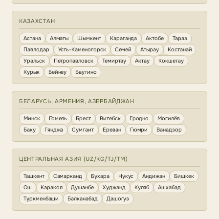
КАЗАХСТАН
Астана
Алматы
Шымкент
Караганда
Актобе
Тараз
Павлодар
Усть-Каменогорск
Семей
Атырау
Костанай
Уральск
Петропавловск
Темиртау
Актау
Кокшетау
Курык
Бейнеу
Баутино
БЕЛАРУСЬ, АРМЕНИЯ, АЗЕРБАЙДЖАН
Минск
Гомель
Брест
Витебск
Гродно
Могилёв
Баку
Гянджа
Сумгаит
Ереван
Гюмри
Ванадзор
ЦЕНТРАЛЬНАЯ АЗИЯ (UZ/KG/TJ/TM)
Ташкент
Самарканд
Бухара
Нукус
Андижан
Бишкек
Ош
Каракол
Душанбе
Худжанд
Куляб
Ашхабад
Туркменбаши
Балканабад
Дашогуз