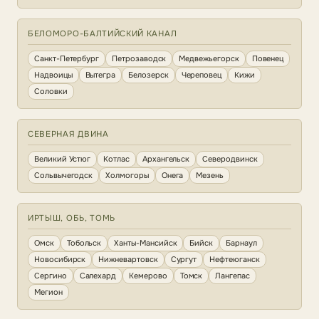
БЕЛОМОРО-БАЛТИЙСКИЙ КАНАЛ
Санкт-Петербург
Петрозаводск
Медвежьегорск
Повенец
Надвоицы
Вытегра
Белозерск
Череповец
Кижи
Соловки
СЕВЕРНАЯ ДВИНА
Великий Устюг
Котлас
Архангельск
Северодвинск
Сольвычегодск
Холмогоры
Онега
Мезень
ИРТЫШ, ОБЬ, ТОМЬ
Омск
Тобольск
Ханты-Мансийск
Бийск
Барнаул
Новосибирск
Нижневартовск
Сургут
Нефтеюганск
Сергино
Салехард
Кемерово
Томск
Лангепас
Мегион