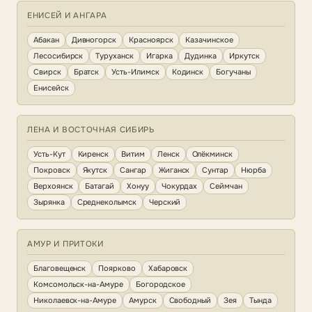
ЕНИСЕЙ И АНГАРА
Абакан
Дивногорск
Красноярск
Казачинское
Лесосибирск
Туруханск
Игарка
Дудинка
Иркутск
Свирск
Братск
Усть-Илимск
Кодинск
Богучаны
Енисейск
ЛЕНА И ВОСТОЧНАЯ СИБИРЬ
Усть-Кут
Киренск
Витим
Ленск
Олёкминск
Покровск
Якутск
Сангар
Жиганск
Сунтар
Нюрба
Верхоянск
Батагай
Хонуу
Чокурдах
Сеймчан
Зырянка
Среднеколымск
Черский
АМУР И ПРИТОКИ
Благовещенск
Поярково
Хабаровск
Комсомольск-на-Амуре
Богородское
Николаевск-на-Амуре
Амурск
Свободный
Зея
Тында