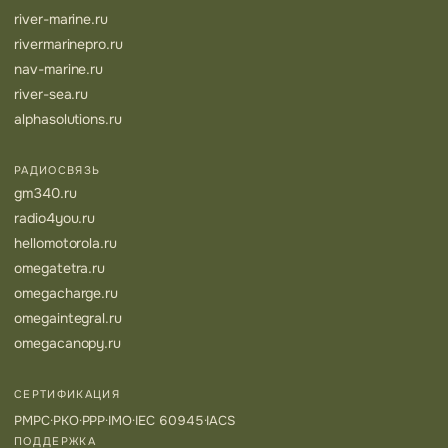
river-marine.ru
rivermarinepro.ru
nav-marine.ru
river-sea.ru
alphasolutions.ru
РАДИОСВЯЗЬ
gm340.ru
radio4you.ru
hellomotorola.ru
omegatetra.ru
omegacharge.ru
omegaintegral.ru
omegacanopy.ru
СЕРТИФИКАЦИЯ
РМРС
·
РКО
·
РРР
·
IMO
·
IEC 60945
·
IACS
ПОДДЕРЖКА