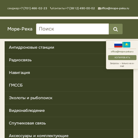
Мессенджер:
+7 (701) 466-02-23
Контакты:
+7 (3812) 490-00-02
office@mope-peka.ru
Море-Река
Антидроновые станции
office@mope-peka.ru
КОПИРОВАТЬ
Радиосвязь
Запросы — только на e-
mail
Навигация
ГМССБ
Эхолоты и рыбопоиск
Видеонаблюдение
Спутниковая связь
Аксессуары и комплектующие