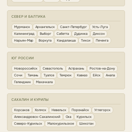
СЕВЕР И БАЛТИКА
Мурманск
Архангельск
Санкт-Петербург
Усть-Луга
Калининград
Выборг
Сабетта
Дудинка
Диксон
Нарьян-Мар
Воркута
Кандалакша
Тикси
Печенга
ЮГ РОССИИ
Новороссийск
Севастополь
Астрахань
Ростов-на-Дону
Сочи
Тамань
Туапсе
Темрюк
Кавказ
Ейск
Анапа
Геленджик
Махачкала
САХАЛИН И КУРИЛЫ
Корсаков
Холмск
Невельск
Поронайск
Углегорск
Александровск-Сахалинский
Оха
Курильск
Северо-Курильск
Малокурильское
Шикотан