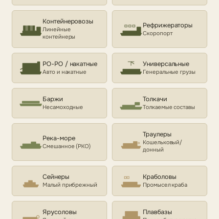
Контейнеровозы
Рефрижераторы
Линейные
Скоропорт
контейнеры
РО-РО / накатные
Универсальные
Авто и накатные
Генеральные грузы
Баржи
Толкачи
Несамоходные
Толкаемые составы
Траулеры
Река-море
Кошельковый/
Смешанное (РКО)
донный
Сейнеры
Краболовы
Малый прибрежный
Промысел краба
Ярусоловы
Плавбазы