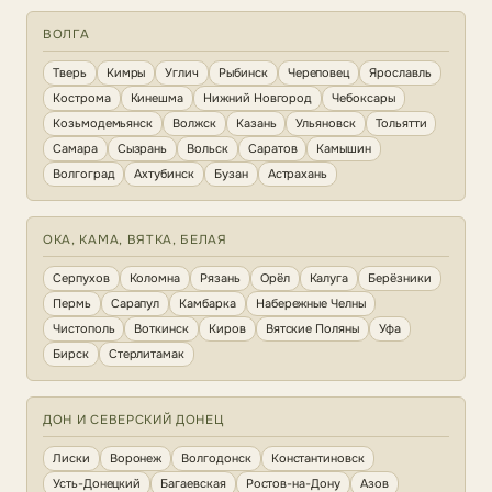
ВОЛГА
Тверь
Кимры
Углич
Рыбинск
Череповец
Ярославль
Кострома
Кинешма
Нижний Новгород
Чебоксары
Козьмодемьянск
Волжск
Казань
Ульяновск
Тольятти
Самара
Сызрань
Вольск
Саратов
Камышин
Волгоград
Ахтубинск
Бузан
Астрахань
ОКА, КАМА, ВЯТКА, БЕЛАЯ
Серпухов
Коломна
Рязань
Орёл
Калуга
Берёзники
Пермь
Сарапул
Камбарка
Набережные Челны
Чистополь
Воткинск
Киров
Вятские Поляны
Уфа
Бирск
Стерлитамак
ДОН И СЕВЕРСКИЙ ДОНЕЦ
Лиски
Воронеж
Волгодонск
Константиновск
Усть-Донецкий
Багаевская
Ростов-на-Дону
Азов