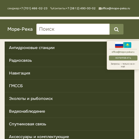
Мессенджер:
+7 (701) 466-02-23
Контакты:
+7 (3812) 490-00-02
office@mope-peka.ru
Море-Река
Антидроновые станции
office@mope-peka.ru
КОПИРОВАТЬ
Радиосвязь
Запросы — только на e-
mail
Навигация
ГМССБ
Эхолоты и рыбопоиск
Видеонаблюдение
Спутниковая связь
Аксессуары и комплектующие