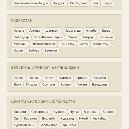
Николаевск-на-Амуре
Амурск
Свободный
Зея
Тында
КАЗАХСТАН
Астана
Алматы
Шымкент
Караганда
Актобе
Тараз
Павлодар
Усть-Каменогорск
Семей
Атырау
Костанай
Уральск
Петропавловск
Темиртау
Актау
Кокшетау
Курык
Бейнеу
Баутино
БЕЛАРУСЬ, АРМЕНИЯ, АЗЕРБАЙДЖАН
Минск
Гомель
Брест
Витебск
Гродно
Могилёв
Баку
Гянджа
Сумгаит
Ереван
Гюмри
Ванадзор
ЦЕНТРАЛЬНАЯ АЗИЯ (UZ/KG/TJ/TM)
Ташкент
Самарканд
Бухара
Нукус
Андижан
Бишкек
Ош
Каракол
Душанбе
Худжанд
Куляб
Ашхабад
Туркменбаши
Балканабад
Дашогуз