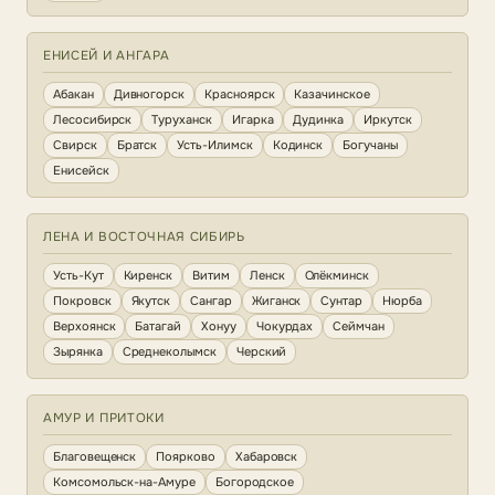
ЕНИСЕЙ И АНГАРА
Абакан
Дивногорск
Красноярск
Казачинское
Лесосибирск
Туруханск
Игарка
Дудинка
Иркутск
Свирск
Братск
Усть-Илимск
Кодинск
Богучаны
Енисейск
ЛЕНА И ВОСТОЧНАЯ СИБИРЬ
Усть-Кут
Киренск
Витим
Ленск
Олёкминск
Покровск
Якутск
Сангар
Жиганск
Сунтар
Нюрба
Верхоянск
Батагай
Хонуу
Чокурдах
Сеймчан
Зырянка
Среднеколымск
Черский
АМУР И ПРИТОКИ
Благовещенск
Поярково
Хабаровск
Комсомольск-на-Амуре
Богородское