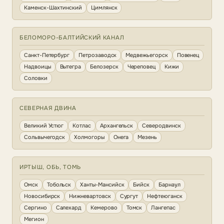
Каменск-Шахтинский
Цимлянск
БЕЛОМОРО-БАЛТИЙСКИЙ КАНАЛ
Санкт-Петербург
Петрозаводск
Медвежьегорск
Повенец
Надвоицы
Вытегра
Белозерск
Череповец
Кижи
Соловки
СЕВЕРНАЯ ДВИНА
Великий Устюг
Котлас
Архангельск
Северодвинск
Сольвычегодск
Холмогоры
Онега
Мезень
ИРТЫШ, ОБЬ, ТОМЬ
Омск
Тобольск
Ханты-Мансийск
Бийск
Барнаул
Новосибирск
Нижневартовск
Сургут
Нефтеюганск
Сергино
Салехард
Кемерово
Томск
Лангепас
Мегион