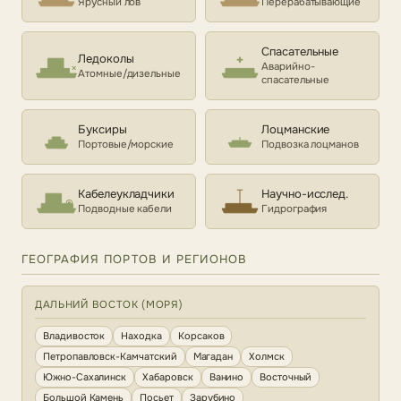
Ярусный лов
Перерабатывающие
Спасательные
Ледоколы
Аварийно-
Атомные/дизельные
спасательные
Буксиры
Лоцманские
Портовые/морские
Подвозка лоцманов
Кабелеукладчики
Научно-исслед.
Подводные кабели
Гидрография
ГЕОГРАФИЯ ПОРТОВ И РЕГИОНОВ
ДАЛЬНИЙ ВОСТОК (МОРЯ)
Владивосток
Находка
Корсаков
Петропавловск-Камчатский
Магадан
Холмск
Южно-Сахалинск
Хабаровск
Ванино
Восточный
Большой Камень
Посьет
Зарубино