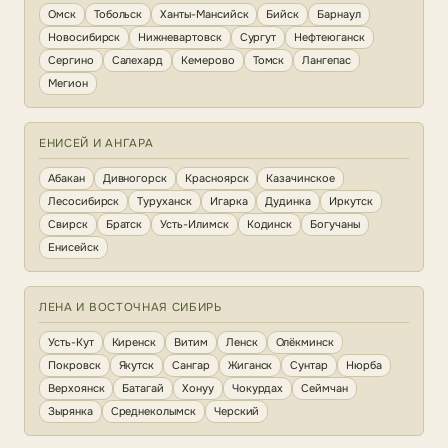
Омск
Тобольск
Ханты-Мансийск
Бийск
Барнаул
Новосибирск
Нижневартовск
Сургут
Нефтеюганск
Сергино
Салехард
Кемерово
Томск
Лангепас
Мегион
ЕНИСЕЙ И АНГАРА
Абакан
Дивногорск
Красноярск
Казачинское
Лесосибирск
Туруханск
Игарка
Дудинка
Иркутск
Свирск
Братск
Усть-Илимск
Кодинск
Богучаны
Енисейск
ЛЕНА И ВОСТОЧНАЯ СИБИРЬ
Усть-Кут
Киренск
Витим
Ленск
Олёкминск
Покровск
Якутск
Сангар
Жиганск
Сунтар
Нюрба
Верхоянск
Батагай
Хонуу
Чокурдах
Сеймчан
Зырянка
Среднеколымск
Черский