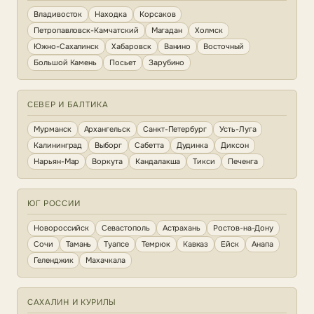
Владивосток
Находка
Корсаков
Петропавловск-Камчатский
Магадан
Холмск
Южно-Сахалинск
Хабаровск
Ванино
Восточный
Большой Камень
Посьет
Зарубино
СЕВЕР И БАЛТИКА
Мурманск
Архангельск
Санкт-Петербург
Усть-Луга
Калининград
Выборг
Сабетта
Дудинка
Диксон
Нарьян-Мар
Воркута
Кандалакша
Тикси
Печенга
ЮГ РОССИИ
Новороссийск
Севастополь
Астрахань
Ростов-на-Дону
Сочи
Тамань
Туапсе
Темрюк
Кавказ
Ейск
Анапа
Геленджик
Махачкала
САХАЛИН И КУРИЛЫ