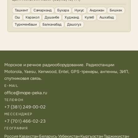
Ташкент
Самарканд
Бухара
Нукус
Андижан
Бишкек
Ош
Каракол
Душанбе
Худжанд
Куляб
Ашхабад
Туркменбаши
Балканабад
Дашогуз
Морское и речное радиооборудование. Радиостанции
Motorola, Yaesu, Kenwood, Entel, GPS-трекеры, антенны, ЗИП,
спутниковая связь.
E-MAIL
office@mope-peka.ru
ТЕЛЕФОН
+7 (381) 249-00-02
МЕССЕНДЖЕР
+7 (701) 466-02-23
ГЕОГРАФИЯ
Россия
·
Казахстан
·
Беларусь
·
Узбекистан
·
Кыргызстан
·
Таджикистан
·