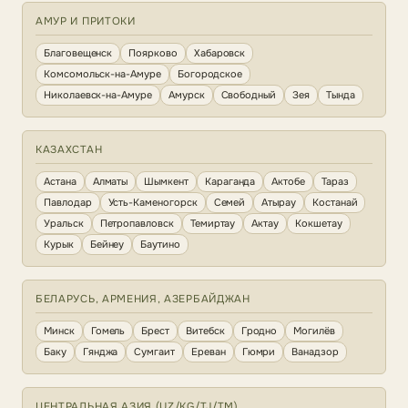
АМУР И ПРИТОКИ
Благовещенск
Поярково
Хабаровск
Комсомольск-на-Амуре
Богородское
Николаевск-на-Амуре
Амурск
Свободный
Зея
Тында
КАЗАХСТАН
Астана
Алматы
Шымкент
Караганда
Актобе
Тараз
Павлодар
Усть-Каменогорск
Семей
Атырау
Костанай
Уральск
Петропавловск
Темиртау
Актау
Кокшетау
Курык
Бейнеу
Баутино
БЕЛАРУСЬ, АРМЕНИЯ, АЗЕРБАЙДЖАН
Минск
Гомель
Брест
Витебск
Гродно
Могилёв
Баку
Гянджа
Сумгаит
Ереван
Гюмри
Ванадзор
ЦЕНТРАЛЬНАЯ АЗИЯ (UZ/KG/TJ/TM)