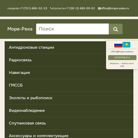
Мессенджер:
+7 (701) 466-02-23
Контакты:
+7 (3812) 490-00-02
office@mope-peka.ru
Море-Река
Антидроновые станции
office@mope-peka.ru
КОПИРОВАТЬ
Радиосвязь
Запросы — только на e-
mail
Навигация
ГМССБ
Эхолоты и рыбопоиск
Видеонаблюдение
Спутниковая связь
Аксессуары и комплектующие