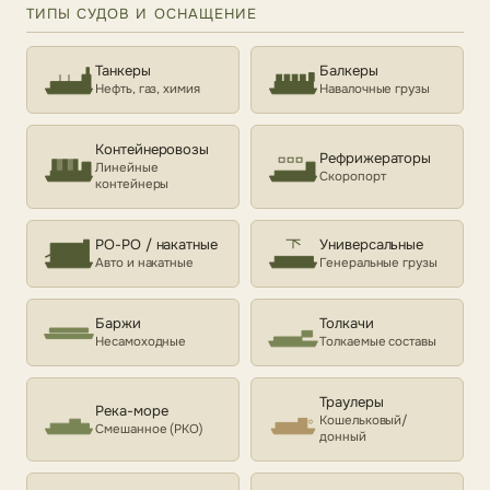
ТИПЫ СУДОВ И ОСНАЩЕНИЕ
Танкеры
Балкеры
Нефть, газ, химия
Навалочные грузы
Контейнеровозы
Рефрижераторы
Линейные
Скоропорт
контейнеры
РО-РО / накатные
Универсальные
Авто и накатные
Генеральные грузы
Баржи
Толкачи
Несамоходные
Толкаемые составы
Траулеры
Река-море
Кошельковый/
Смешанное (РКО)
донный