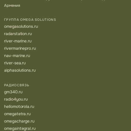
Армения
ГРУППА OMEGA SOLUTIONS
omegasolutions.ru
radarstation.ru
river-marine.ru
rivermarinepro.ru
nav-marine.ru
river-sea.ru
alphasolutions.ru
РАДИОСВЯЗЬ
gm340.ru
radio4you.ru
hellomotorola.ru
omegatetra.ru
omegacharge.ru
omegaintegral.ru