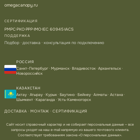
omegacanopy.ru
СЕРТИФИКАЦИЯ
РМРС
·
РКО
·
РРР
·
IMO
·
IEC 60945
·
IACS
ПОДДЕРЖКА
Подбор · доставка · консультация по подключению
РОССИЯ
Санкт-Петербург · Мурманск · Владивосток · Архангельск ·
Новороссийск
КАЗАХСТАН
Актау · Атырау · Курык · Баутино · Бейнеу · Алматы · Астана ·
Шымкент · Караганда · Усть-Каменогорск
ДОСТАВКА · МОНТАЖ · СЕРТИФИКАЦИЯ
Сайт носит справочный характер и не собирает персональные данные — все
запросы уходят на наш e-mail напрямую из вашего почтового клиента.
Соответствует требованиям закона «О персональных данных».