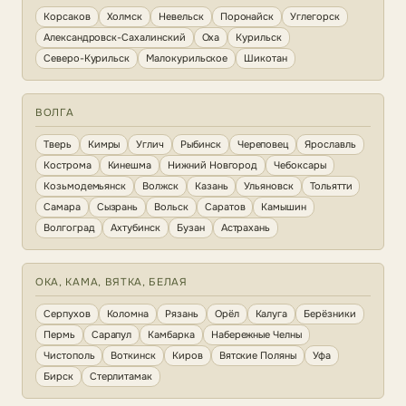
Корсаков
Холмск
Невельск
Поронайск
Углегорск
Александровск-Сахалинский
Оха
Курильск
Северо-Курильск
Малокурильское
Шикотан
ВОЛГА
Тверь
Кимры
Углич
Рыбинск
Череповец
Ярославль
Кострома
Кинешма
Нижний Новгород
Чебоксары
Козьмодемьянск
Волжск
Казань
Ульяновск
Тольятти
Самара
Сызрань
Вольск
Саратов
Камышин
Волгоград
Ахтубинск
Бузан
Астрахань
ОКА, КАМА, ВЯТКА, БЕЛАЯ
Серпухов
Коломна
Рязань
Орёл
Калуга
Берёзники
Пермь
Сарапул
Камбарка
Набережные Челны
Чистополь
Воткинск
Киров
Вятские Поляны
Уфа
Бирск
Стерлитамак