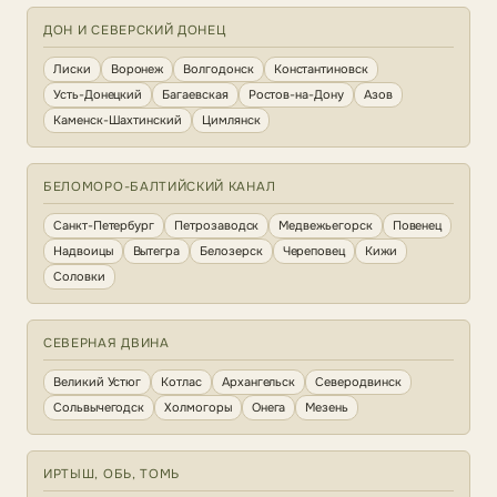
ДОН И СЕВЕРСКИЙ ДОНЕЦ
Лиски
Воронеж
Волгодонск
Константиновск
Усть-Донецкий
Багаевская
Ростов-на-Дону
Азов
Каменск-Шахтинский
Цимлянск
БЕЛОМОРО-БАЛТИЙСКИЙ КАНАЛ
Санкт-Петербург
Петрозаводск
Медвежьегорск
Повенец
Надвоицы
Вытегра
Белозерск
Череповец
Кижи
Соловки
СЕВЕРНАЯ ДВИНА
Великий Устюг
Котлас
Архангельск
Северодвинск
Сольвычегодск
Холмогоры
Онега
Мезень
ИРТЫШ, ОБЬ, ТОМЬ