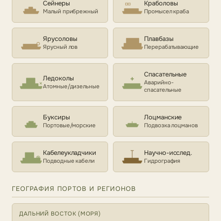
Сейнеры
Краболовы
Малый прибрежный
Промысел краба
Ярусоловы
Плавбазы
Ярусный лов
Перерабатывающие
Спасательные
Ледоколы
Аварийно-
Атомные/дизельные
спасательные
Буксиры
Лоцманские
Портовые/морские
Подвозка лоцманов
Кабелеукладчики
Научно-исслед.
Подводные кабели
Гидрография
ГЕОГРАФИЯ ПОРТОВ И РЕГИОНОВ
ДАЛЬНИЙ ВОСТОК (МОРЯ)