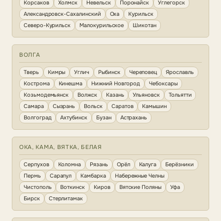
Корсаков
Холмск
Невельск
Поронайск
Углегорск
Александровск-Сахалинский
Оха
Курильск
Северо-Курильск
Малокурильское
Шикотан
ВОЛГА
Тверь
Кимры
Углич
Рыбинск
Череповец
Ярославль
Кострома
Кинешма
Нижний Новгород
Чебоксары
Козьмодемьянск
Волжск
Казань
Ульяновск
Тольятти
Самара
Сызрань
Вольск
Саратов
Камышин
Волгоград
Ахтубинск
Бузан
Астрахань
ОКА, КАМА, ВЯТКА, БЕЛАЯ
Серпухов
Коломна
Рязань
Орёл
Калуга
Берёзники
Пермь
Сарапул
Камбарка
Набережные Челны
Чистополь
Воткинск
Киров
Вятские Поляны
Уфа
Бирск
Стерлитамак