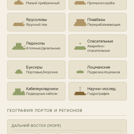
Малый прибрежный
Промысел краба
Ярусоловы
Плавбазы
Ярусный лов
Перерабатывающие
Спасательные
Ледоколы
Аварийно-
Атомные/дизельные
спасательные
Буксиры
Лоцманские
Портовые/морские
Подвозка лоцманов
Кабелеукладчики
Научно-исслед.
Подводные кабели
Гидрография
ГЕОГРАФИЯ ПОРТОВ И РЕГИОНОВ
ДАЛЬНИЙ ВОСТОК (МОРЯ)