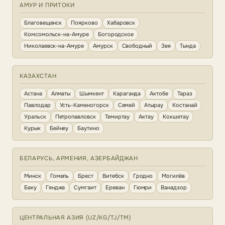
АМУР И ПРИТОКИ
Благовещенск
Поярково
Хабаровск
Комсомольск-на-Амуре
Богородское
Николаевск-на-Амуре
Амурск
Свободный
Зея
Тында
КАЗАХСТАН
Астана
Алматы
Шымкент
Караганда
Актобе
Тараз
Павлодар
Усть-Каменогорск
Семей
Атырау
Костанай
Уральск
Петропавловск
Темиртау
Актау
Кокшетау
Курык
Бейнеу
Баутино
БЕЛАРУСЬ, АРМЕНИЯ, АЗЕРБАЙДЖАН
Минск
Гомель
Брест
Витебск
Гродно
Могилёв
Баку
Гянджа
Сумгаит
Ереван
Гюмри
Ванадзор
ЦЕНТРАЛЬНАЯ АЗИЯ (UZ/KG/TJ/TM)