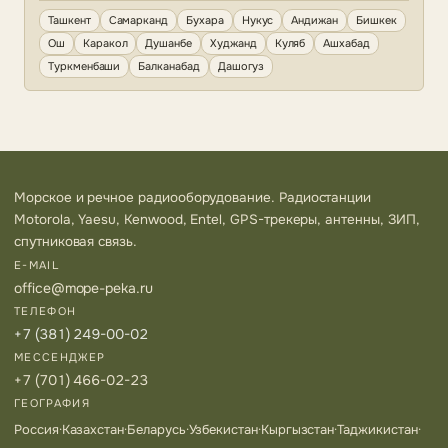
Ташкент
Самарканд
Бухара
Нукус
Андижан
Бишкек
Ош
Каракол
Душанбе
Худжанд
Куляб
Ашхабад
Туркменбаши
Балканабад
Дашогуз
Морское и речное радиооборудование. Радиостанции
Motorola, Yaesu, Kenwood, Entel, GPS-трекеры, антенны, ЗИП,
спутниковая связь.
E-MAIL
office@mope-peka.ru
ТЕЛЕФОН
+7 (381) 249-00-02
МЕССЕНДЖЕР
+7 (701) 466-02-23
ГЕОГРАФИЯ
Россия
·
Казахстан
·
Беларусь
·
Узбекистан
·
Кыргызстан
·
Таджикистан
·