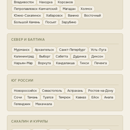
Владивосток
Находка
Корсаков
Петропавловск-Камчатский
Магадан
Холмск
Южно-Сахалинск
Хабаровск
Ванино
Восточный
Большой Камень
Посьет
Зарубино
СЕВЕР И БАЛТИКА
Мурманск
Архангельск
Санкт-Петербург
Усть-Луга
Калининград
Выборг
Сабетта
Дудинка
Диксон
Нарьян-Мар
Воркута
Кандалакша
Тикси
Печенга
ЮГ РОССИИ
Новороссийск
Севастополь
Астрахань
Ростов-на-Дону
Сочи
Тамань
Туапсе
Темрюк
Кавказ
Ейск
Анапа
Геленджик
Махачкала
САХАЛИН И КУРИЛЫ