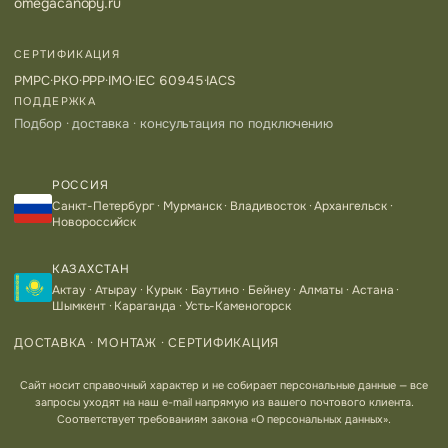
omegacanopy.ru
СЕРТИФИКАЦИЯ
РМРС
·
РКО
·
РРР
·
IMO
·
IEC 60945
·
IACS
ПОДДЕРЖКА
Подбор · доставка · консультация по подключению
РОССИЯ
Санкт-Петербург · Мурманск · Владивосток · Архангельск ·
Новороссийск
КАЗАХСТАН
Актау · Атырау · Курык · Баутино · Бейнеу · Алматы · Астана ·
Шымкент · Караганда · Усть-Каменогорск
ДОСТАВКА · МОНТАЖ · СЕРТИФИКАЦИЯ
Сайт носит справочный характер и не собирает персональные данные — все
запросы уходят на наш e-mail напрямую из вашего почтового клиента.
Соответствует требованиям закона «О персональных данных».