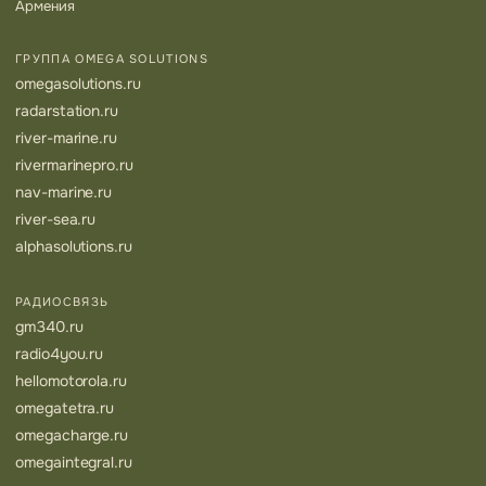
Армения
ГРУППА OMEGA SOLUTIONS
omegasolutions.ru
radarstation.ru
river-marine.ru
rivermarinepro.ru
nav-marine.ru
river-sea.ru
alphasolutions.ru
РАДИОСВЯЗЬ
gm340.ru
radio4you.ru
hellomotorola.ru
omegatetra.ru
omegacharge.ru
omegaintegral.ru