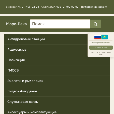
Мессенджер:
+7 (701) 466-02-23
Контакты:
+7 (3812) 490-00-02
office@mope-peka.ru
Море-Река
Антидроновые станции
office@mope-peka.ru
КОПИРОВАТЬ
Радиосвязь
Запросы — только на e-
mail
Навигация
ГМССБ
Эхолоты и рыбопоиск
Видеонаблюдение
Спутниковая связь
Аксессуары и комплектующие