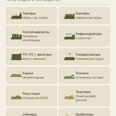
Танкеры
Балкеры
Нефть, газ, химия
Навалочные грузы
Контейнеровозы
Рефрижераторы
Линейные
Скоропорт
контейнеры
РО-РО / накатные
Универсальные
Авто и накатные
Генеральные грузы
Баржи
Толкачи
Несамоходные
Толкаемые составы
Траулеры
Река-море
Кошельковый/
Смешанное (РКО)
донный
Сейнеры
Краболовы