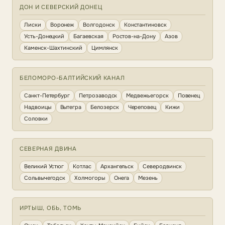
ДОН И СЕВЕРСКИЙ ДОНЕЦ
Лиски
Воронеж
Волгодонск
Константиновск
Усть-Донецкий
Багаевская
Ростов-на-Дону
Азов
Каменск-Шахтинский
Цимлянск
БЕЛОМОРО-БАЛТИЙСКИЙ КАНАЛ
Санкт-Петербург
Петрозаводск
Медвежьегорск
Повенец
Надвоицы
Вытегра
Белозерск
Череповец
Кижи
Соловки
СЕВЕРНАЯ ДВИНА
Великий Устюг
Котлас
Архангельск
Северодвинск
Сольвычегодск
Холмогоры
Онега
Мезень
ИРТЫШ, ОБЬ, ТОМЬ