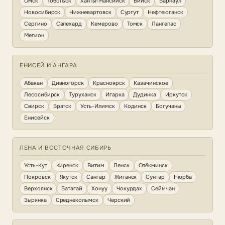
Омск
Тобольск
Ханты-Мансийск
Бийск
Барнаул
Новосибирск
Нижневартовск
Сургут
Нефтеюганск
Сергино
Салехард
Кемерово
Томск
Лангепас
Мегион
ЕНИСЕЙ И АНГАРА
Абакан
Дивногорск
Красноярск
Казачинское
Лесосибирск
Туруханск
Игарка
Дудинка
Иркутск
Свирск
Братск
Усть-Илимск
Кодинск
Богучаны
Енисейск
ЛЕНА И ВОСТОЧНАЯ СИБИРЬ
Усть-Кут
Киренск
Витим
Ленск
Олёкминск
Покровск
Якутск
Сангар
Жиганск
Сунтар
Нюрба
Верхоянск
Батагай
Хонуу
Чокурдах
Сеймчан
Зырянка
Среднеколымск
Черский