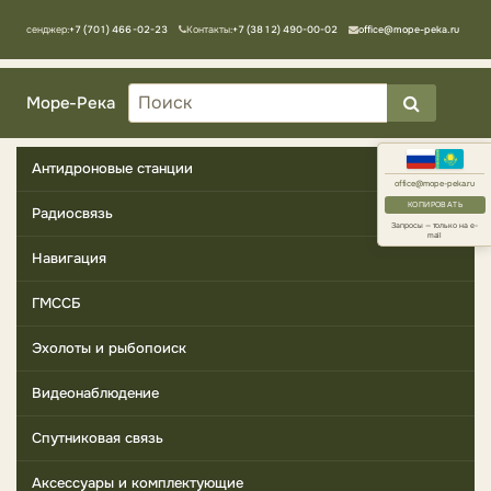
Мессенджер:
+7 (701) 466-02-23
Контакты:
+7 (3812) 490-00-02
office@mope-peka.ru
Море-Река
Антидроновые станции
office@mope-peka.ru
КОПИРОВАТЬ
Радиосвязь
Запросы — только на e-
mail
Навигация
ГМССБ
Эхолоты и рыбопоиск
Видеонаблюдение
Спутниковая связь
Аксессуары и комплектующие