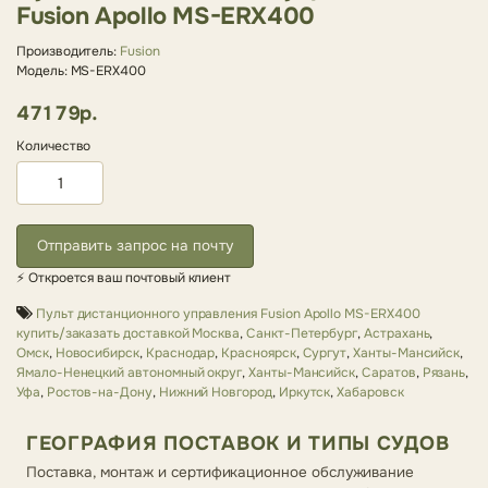
Fusion Apollo MS-ERX400
Производитель:
Fusion
Модель: MS-ERX400
47179р.
Количество
Отправить запрос на почту
⚡ Откроется ваш почтовый клиент
Пульт дистанционного управления Fusion Apollo MS-ERX400
купить/заказать доставкой Москва
,
Санкт-Петербург
,
Астрахань
,
Омск
,
Новосибирск
,
Краснодар
,
Красноярск
,
Сургут
,
Ханты-Мансийск
,
Ямало-Ненецкий автономный округ
,
Ханты-Мансийск
,
Саратов
,
Рязань
,
Уфа
,
Ростов-на-Дону
,
Нижний Новгород
,
Иркутск
,
Хабаровск
ГЕОГРАФИЯ ПОСТАВОК И ТИПЫ СУДОВ
Поставка, монтаж и сертификационное обслуживание