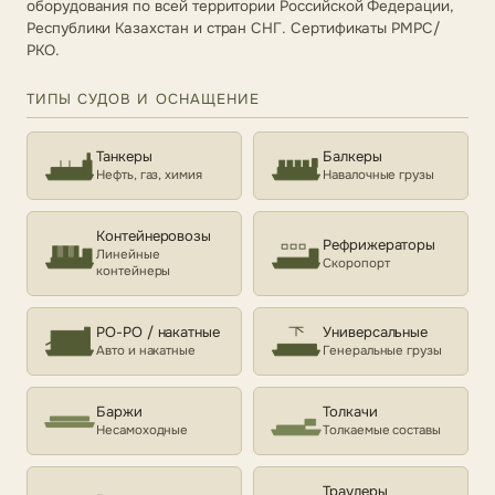
оборудования по всей территории Российской Федерации,
Республики Казахстан и стран СНГ. Сертификаты РМРС/
РКО.
ТИПЫ СУДОВ И ОСНАЩЕНИЕ
Танкеры
Балкеры
Нефть, газ, химия
Навалочные грузы
Контейнеровозы
Рефрижераторы
Линейные
Скоропорт
контейнеры
РО-РО / накатные
Универсальные
Авто и накатные
Генеральные грузы
Баржи
Толкачи
Несамоходные
Толкаемые составы
Траулеры