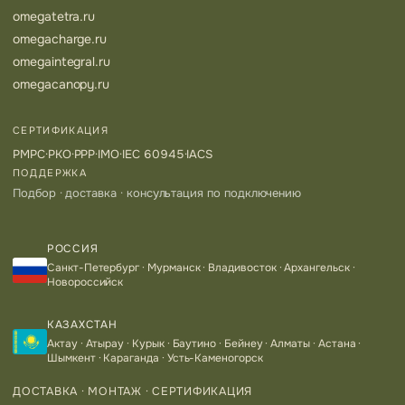
omegatetra.ru
omegacharge.ru
omegaintegral.ru
omegacanopy.ru
СЕРТИФИКАЦИЯ
РМРС
·
РКО
·
РРР
·
IMO
·
IEC 60945
·
IACS
ПОДДЕРЖКА
Подбор · доставка · консультация по подключению
РОССИЯ
Санкт-Петербург · Мурманск · Владивосток · Архангельск ·
Новороссийск
КАЗАХСТАН
Актау · Атырау · Курык · Баутино · Бейнеу · Алматы · Астана ·
Шымкент · Караганда · Усть-Каменогорск
ДОСТАВКА · МОНТАЖ · СЕРТИФИКАЦИЯ