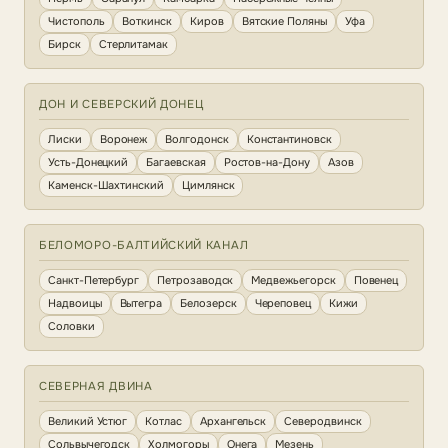
Чистополь
Воткинск
Киров
Вятские Поляны
Уфа
Бирск
Стерлитамак
ДОН И СЕВЕРСКИЙ ДОНЕЦ
Лиски
Воронеж
Волгодонск
Константиновск
Усть-Донецкий
Багаевская
Ростов-на-Дону
Азов
Каменск-Шахтинский
Цимлянск
БЕЛОМОРО-БАЛТИЙСКИЙ КАНАЛ
Санкт-Петербург
Петрозаводск
Медвежьегорск
Повенец
Надвоицы
Вытегра
Белозерск
Череповец
Кижи
Соловки
СЕВЕРНАЯ ДВИНА
Великий Устюг
Котлас
Архангельск
Северодвинск
Сольвычегодск
Холмогоры
Онега
Мезень