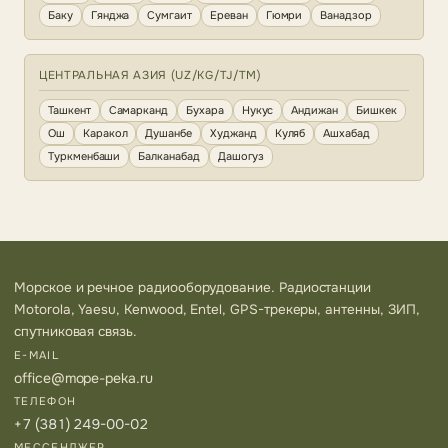
Баку
Гянджа
Сумгаит
Ереван
Гюмри
Ванадзор
ЦЕНТРАЛЬНАЯ АЗИЯ (UZ/KG/TJ/TM)
Ташкент
Самарканд
Бухара
Нукус
Андижан
Бишкек
Ош
Каракол
Душанбе
Худжанд
Куляб
Ашхабад
Туркменбаши
Балканабад
Дашогуз
Морское и речное радиооборудование. Радиостанции
Motorola, Yaesu, Kenwood, Entel, GPS-трекеры, антенны, ЗИП,
спутниковая связь.
E-MAIL
office@mope-peka.ru
ТЕЛЕФОН
+7 (381) 249-00-02
МЕССЕНДЖЕР