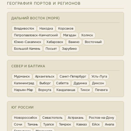
ГЕОГРАФИЯ ПОРТОВ И РЕГИОНОВ
ДАЛЬНИЙ ВОСТОК (МОРЯ)
Владивосток
Находка
Корсаков
Петропавловск-Камчатский
Магадан
Холмск
Южно-Сахалинск
Хабаровск
Ванино
Восточный
Большой Камень
Посьет
Зарубино
СЕВЕР И БАЛТИКА
Мурманск
Архангельск
Санкт-Петербург
Усть-Луга
Калининград
Выборг
Сабетта
Дудинка
Диксон
Нарьян-Мар
Воркута
Кандалакша
Тикси
Печенга
ЮГ РОССИИ
Новороссийск
Севастополь
Астрахань
Ростов-на-Дону
Сочи
Тамань
Туапсе
Темрюк
Кавказ
Ейск
Анапа