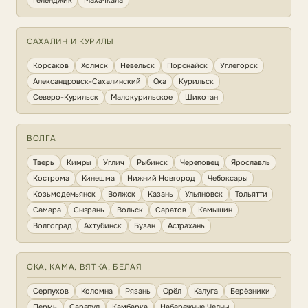
Геленджик
Махачкала
САХАЛИН И КУРИЛЫ
Корсаков
Холмск
Невельск
Поронайск
Углегорск
Александровск-Сахалинский
Оха
Курильск
Северо-Курильск
Малокурильское
Шикотан
ВОЛГА
Тверь
Кимры
Углич
Рыбинск
Череповец
Ярославль
Кострома
Кинешма
Нижний Новгород
Чебоксары
Козьмодемьянск
Волжск
Казань
Ульяновск
Тольятти
Самара
Сызрань
Вольск
Саратов
Камышин
Волгоград
Ахтубинск
Бузан
Астрахань
ОКА, КАМА, ВЯТКА, БЕЛАЯ
Серпухов
Коломна
Рязань
Орёл
Калуга
Берёзники
Пермь
Сарапул
Камбарка
Набережные Челны