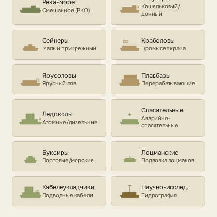
Река-море
Кошельковый/
Смешанное (РКО)
донный
Сейнеры
Краболовы
Малый прибрежный
Промысел краба
Ярусоловы
Плавбазы
Ярусный лов
Перерабатывающие
Спасательные
Ледоколы
Аварийно-
Атомные/дизельные
спасательные
Буксиры
Лоцманские
Портовые/морские
Подвозка лоцманов
Кабелеукладчики
Научно-исслед.
Подводные кабели
Гидрография