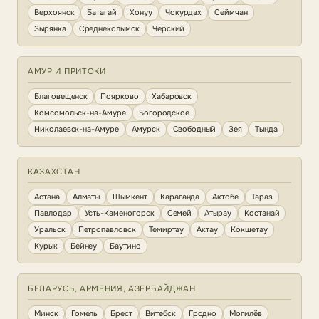
Верхоянск
Батагай
Хонуу
Чокурдах
Сеймчан
Зырянка
Среднеколымск
Черский
АМУР И ПРИТОКИ
Благовещенск
Поярково
Хабаровск
Комсомольск-на-Амуре
Богородское
Николаевск-на-Амуре
Амурск
Свободный
Зея
Тында
КАЗАХСТАН
Астана
Алматы
Шымкент
Караганда
Актобе
Тараз
Павлодар
Усть-Каменогорск
Семей
Атырау
Костанай
Уральск
Петропавловск
Темиртау
Актау
Кокшетау
Курык
Бейнеу
Баутино
БЕЛАРУСЬ, АРМЕНИЯ, АЗЕРБАЙДЖАН
Минск
Гомель
Брест
Витебск
Гродно
Могилёв