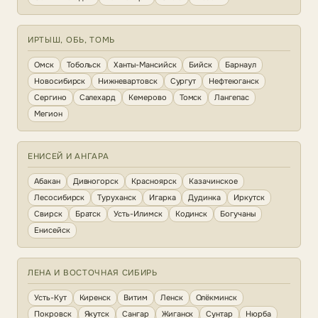
ИРТЫШ, ОБЬ, ТОМЬ
Омск
Тобольск
Ханты-Мансийск
Бийск
Барнаул
Новосибирск
Нижневартовск
Сургут
Нефтеюганск
Сергино
Салехард
Кемерово
Томск
Лангепас
Мегион
ЕНИСЕЙ И АНГАРА
Абакан
Дивногорск
Красноярск
Казачинское
Лесосибирск
Туруханск
Игарка
Дудинка
Иркутск
Свирск
Братск
Усть-Илимск
Кодинск
Богучаны
Енисейск
ЛЕНА И ВОСТОЧНАЯ СИБИРЬ
Усть-Кут
Киренск
Витим
Ленск
Олёкминск
Покровск
Якутск
Сангар
Жиганск
Сунтар
Нюрба