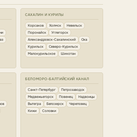
САХАЛИН И КУРИЛЫ
Корсаков
Холмск
Невельск
чи
Поронайск
Углегорск
аз
Александровск-Сахалинский
Оха
Курильск
Северо-Курильск
Малокурильское
Шикотан
БЕЛОМОРО-БАЛТИЙСКИЙ КАНАЛ
Санкт-Петербург
Петрозаводск
Медвежьегорск
Повенец
Надвоицы
зов
Вытегра
Белозерск
Череповец
Кижи
Соловки