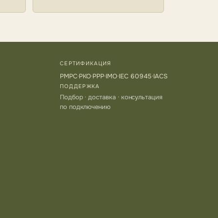
СЕРТИФИКАЦИЯ
РМРС
·
РКО
·
РРР
·
IMO
·
IEC 60945
·
IACS
ПОДДЕРЖКА
Подбор · доставка · консультация
по подключению