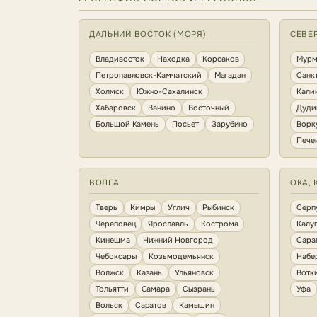
ДАЛЬНИЙ ВОСТОК (МОРЯ)
СЕВЕ
Владивосток
Находка
Корсаков
Мурм
Петропавловск-Камчатский
Магадан
Санк
Холмск
Южно-Сахалинск
Кали
Хабаровск
Ванино
Восточный
Дуди
Большой Камень
Посьет
Зарубино
Ворк
Пече
ВОЛГА
ОКА, 
Тверь
Кимры
Углич
Рыбинск
Серп
Череповец
Ярославль
Кострома
Калу
Кинешма
Нижний Новгород
Сара
Чебоксары
Козьмодемьянск
Набе
Волжск
Казань
Ульяновск
Вотк
Тольятти
Самара
Сызрань
Уфа
Вольск
Саратов
Камышин