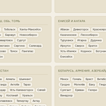
Ш, ОБЬ, ТОМЬ
ЕНИСЕЙ И АНГАРА
Тобольск
Ханты-Мансийск
Абакан
Дивногорск
Краснояр
к
Барнаул
Новосибирск
Казачинское
Лесосибирск
евартовск
Сургут
Туруханск
Игарка
Дудинка
еюганск
Сергино
Салехард
Иркутск
Свирск
Братск
рово
Томск
Лангепас
Усть-Илимск
Кодинск
Богуча
он
Енисейск
ХСТАН
БЕЛАРУСЬ, АРМЕНИЯ, АЗЕРБА
на
Алматы
Шымкент
Минск
Гомель
Брест
Витебс
ганда
Актобе
Тараз
Гродно
Могилёв
Баку
Гянд
одар
Усть-Каменогорск
Семей
Сумгаит
Ереван
Гюмри
ау
Костанай
Уральск
Ванадзор
опавловск
Темиртау
Актау