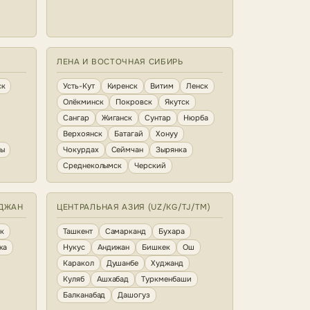
ЛЕНА И ВОСТОЧНАЯ СИБИРЬ
ск
Усть-Кут
Киренск
Витим
Ленск
Олёкминск
Покровск
Якутск
Сангар
Жиганск
Сунтар
Нюрба
Верхоянск
Батагай
Хонуу
ны
Чокурдах
Сеймчан
Зырянка
Среднеколымск
Черский
ЙДЖАН
ЦЕНТРАЛЬНАЯ АЗИЯ (UZ/KG/TJ/TM)
к
Ташкент
Самарканд
Бухара
жа
Нукус
Андижан
Бишкек
Ош
Каракол
Душанбе
Худжанд
Куляб
Ашхабад
Туркменбаши
Балканабад
Дашогуз