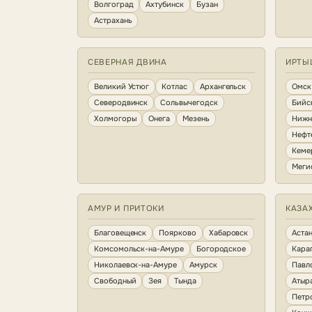
Волгоград
Ахтубинск
Бузан
Астрахань
СЕВЕРНАЯ ДВИНА
ИРТЫ
Великий Устюг
Котлас
Архангельск
Омск
Северодвинск
Сольвычегодск
Бийс
Холмогоры
Онега
Мезень
Нижн
Нефт
Кеме
Меги
АМУР И ПРИТОКИ
КАЗА
Благовещенск
Поярково
Хабаровск
Аста
Комсомольск-на-Амуре
Богородское
Кара
Николаевск-на-Амуре
Амурск
Павл
Свободный
Зея
Тында
Атыр
Петр