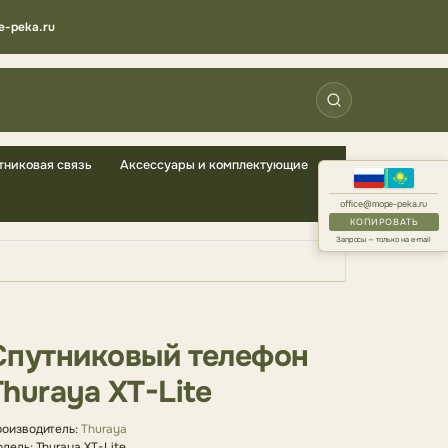
e-peka.ru
тниковая связь
Аксессуары и комплектующие
office@mope-peka.ru
КОПИРОВАТЬ
Запросы — только на e-mail
Спутниковый телефон
Thuraya XT-Lite
оизводитель:
Thuraya
дель: Thuraya XT-Lite