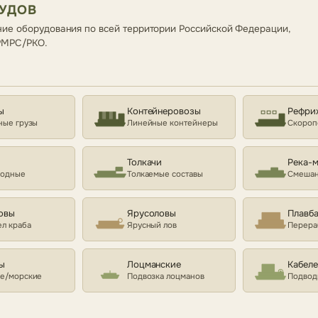
СУДОВ
ие оборудования по всей территории Российской Федерации,
 РМРС/РКО.
ы
Контейнеровозы
Рефри
ные грузы
Линейные контейнеры
Скороп
Толкачи
Река-
ходные
Толкаемые составы
Смешан
овы
Ярусоловы
Плавб
л краба
Ярусный лов
Перера
ы
Лоцманские
Кабел
е/морские
Подвозка лоцманов
Подвод