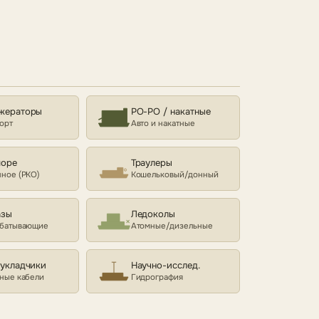
жераторы
РО-РО / накатные
орт
Авто и накатные
море
Траулеры
ное (РКО)
Кошельковый/донный
азы
Ледоколы
батывающие
Атомные/дизельные
еукладчики
Научно-исслед.
ные кабели
Гидрография