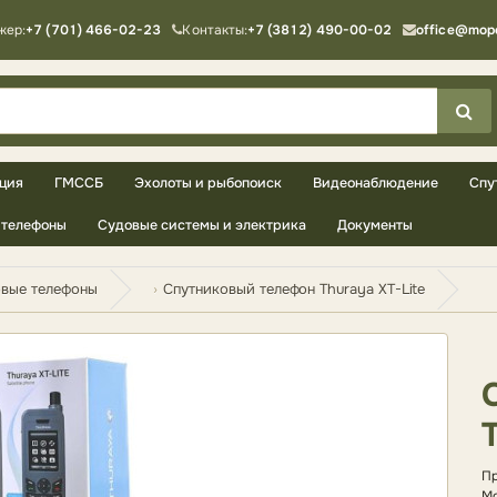
жер:
+7 (701) 466-02-23
Контакты:
+7 (3812) 490-00-02
office@mop
ция
ГМССБ
Эхолоты и рыбопоиск
Видеонаблюдение
Спу
телефоны
Судовые системы и электрика
Документы
овые телефоны
Спутниковый телефон Thuraya XT-Lite
Пр
Мо