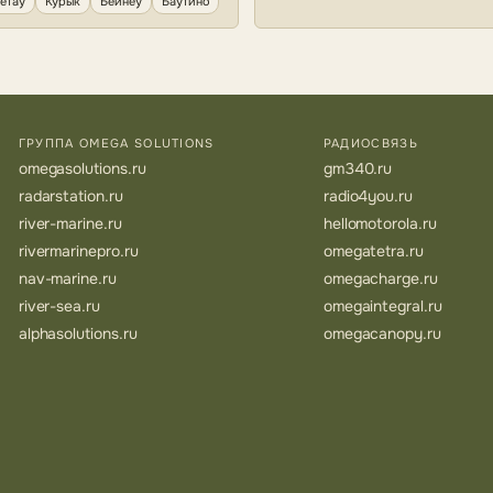
етау
Курык
Бейнеу
Баутино
ГРУППА OMEGA SOLUTIONS
РАДИОСВЯЗЬ
omegasolutions.ru
gm340.ru
radarstation.ru
radio4you.ru
river-marine.ru
hellomotorola.ru
rivermarinepro.ru
omegatetra.ru
nav-marine.ru
omegacharge.ru
river-sea.ru
omegaintegral.ru
alphasolutions.ru
omegacanopy.ru