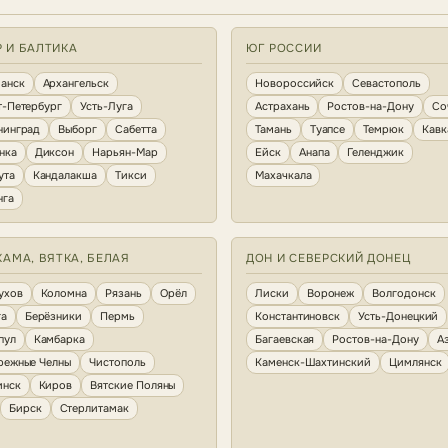
Р И БАЛТИКА
ЮГ РОССИИ
анск
Архангельск
Новороссийск
Севастополь
т-Петербург
Усть-Луга
Астрахань
Ростов-на-Дону
Со
нинград
Выборг
Сабетта
Тамань
Туапсе
Темрюк
Кавк
нка
Диксон
Нарьян-Мар
Ейск
Анапа
Геленджик
ута
Кандалакша
Тикси
Махачкала
нга
КАМА, ВЯТКА, БЕЛАЯ
ДОН И СЕВЕРСКИЙ ДОНЕЦ
ухов
Коломна
Рязань
Орёл
Лиски
Воронеж
Волгодонск
га
Берёзники
Пермь
Константиновск
Усть-Донецкий
пул
Камбарка
Багаевская
Ростов-на-Дону
А
режные Челны
Чистополь
Каменск-Шахтинский
Цимлянск
инск
Киров
Вятские Поляны
Бирск
Стерлитамак