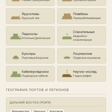
Малый прибрежный
Промысел краба
Ярусоловы
Плавбазы
Ярусный лов
Перерабатывающие
Спасательные
Ледоколы
Аварийно-
Атомные/дизельные
спасательные
Буксиры
Лоцманские
Портовые/морские
Подвозка лоцманов
Кабелеукладчики
Научно-исслед.
Подводные кабели
Гидрография
ГЕОГРАФИЯ ПОРТОВ И РЕГИОНОВ
ДАЛЬНИЙ ВОСТОК (МОРЯ)
Владивосток
Находка
Корсаков