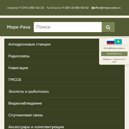
Мессенджер:
+7 (701) 466-02-23
Контакты:
+7 (3812) 490-00-02
office@mope-peka.ru
Море-Река
Антидроновые станции
office@mope-peka.ru
КОПИРОВАТЬ
Радиосвязь
Запросы — только на e-
mail
Навигация
ГМССБ
Эхолоты и рыбопоиск
Видеонаблюдение
Спутниковая связь
Аксессуары и комплектующие