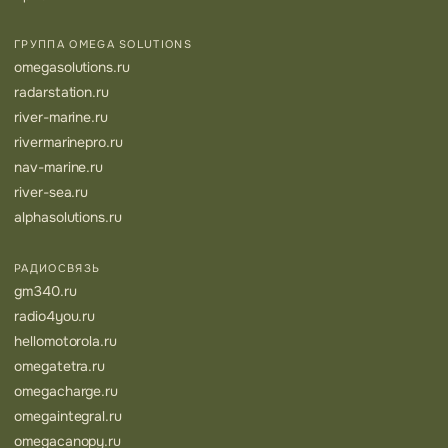
ГРУППА OMEGA SOLUTIONS
omegasolutions.ru
radarstation.ru
river-marine.ru
rivermarinepro.ru
nav-marine.ru
river-sea.ru
alphasolutions.ru
РАДИОСВЯЗЬ
gm340.ru
radio4you.ru
hellomotorola.ru
omegatetra.ru
omegacharge.ru
omegaintegral.ru
omegacanopy.ru