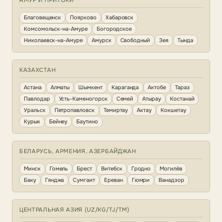
АМУР И ПРИТОКИ
Благовещенск
Поярково
Хабаровск
Комсомольск-на-Амуре
Богородское
Николаевск-на-Амуре
Амурск
Свободный
Зея
Тында
КАЗАХСТАН
Астана
Алматы
Шымкент
Караганда
Актобе
Тараз
Павлодар
Усть-Каменогорск
Семей
Атырау
Костанай
Уральск
Петропавловск
Темиртау
Актау
Кокшетау
Курык
Бейнеу
Баутино
БЕЛАРУСЬ, АРМЕНИЯ, АЗЕРБАЙДЖАН
Минск
Гомель
Брест
Витебск
Гродно
Могилёв
Баку
Гянджа
Сумгаит
Ереван
Гюмри
Ванадзор
ЦЕНТРАЛЬНАЯ АЗИЯ (UZ/KG/TJ/TM)