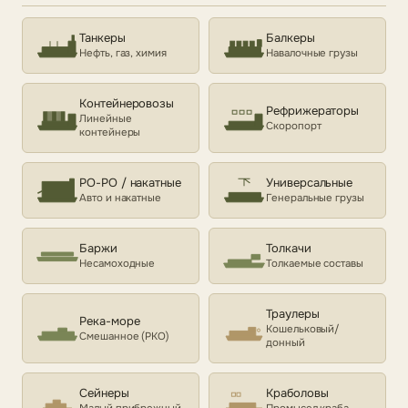
Танкеры
Балкеры
Нефть, газ, химия
Навалочные грузы
Контейнеровозы
Рефрижераторы
Линейные
Скоропорт
контейнеры
РО-РО / накатные
Универсальные
Авто и накатные
Генеральные грузы
Баржи
Толкачи
Несамоходные
Толкаемые составы
Траулеры
Река-море
Кошельковый/
Смешанное (РКО)
донный
Сейнеры
Краболовы