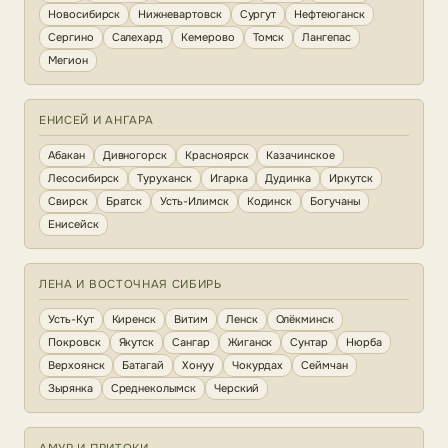
Новосибирск
Нижневартовск
Сургут
Нефтеюганск
Сергино
Салехард
Кемерово
Томск
Лангепас
Мегион
ЕНИСЕЙ И АНГАРА
Абакан
Дивногорск
Красноярск
Казачинское
Лесосибирск
Туруханск
Игарка
Дудинка
Иркутск
Свирск
Братск
Усть-Илимск
Кодинск
Богучаны
Енисейск
ЛЕНА И ВОСТОЧНАЯ СИБИРЬ
Усть-Кут
Киренск
Витим
Ленск
Олёкминск
Покровск
Якутск
Сангар
Жиганск
Сунтар
Нюрба
Верхоянск
Батагай
Хонуу
Чокурдах
Сеймчан
Зырянка
Среднеколымск
Черский