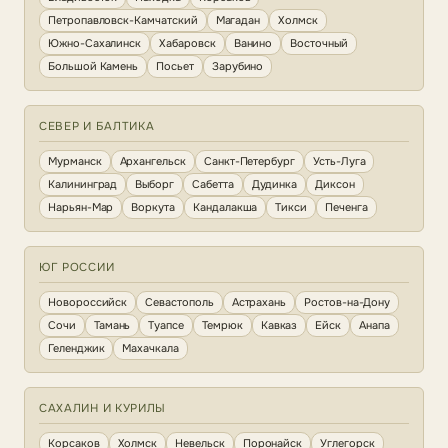
Петропавловск-Камчатский
Магадан
Холмск
Южно-Сахалинск
Хабаровск
Ванино
Восточный
Большой Камень
Посьет
Зарубино
СЕВЕР И БАЛТИКА
Мурманск
Архангельск
Санкт-Петербург
Усть-Луга
Калининград
Выборг
Сабетта
Дудинка
Диксон
Нарьян-Мар
Воркута
Кандалакша
Тикси
Печенга
ЮГ РОССИИ
Новороссийск
Севастополь
Астрахань
Ростов-на-Дону
Сочи
Тамань
Туапсе
Темрюк
Кавказ
Ейск
Анапа
Геленджик
Махачкала
САХАЛИН И КУРИЛЫ
Корсаков
Холмск
Невельск
Поронайск
Углегорск