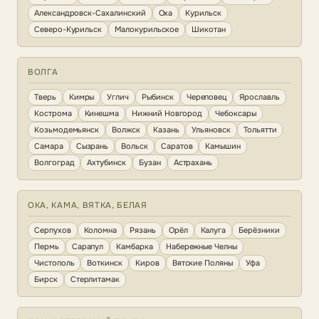
Александровск-Сахалинский
Оха
Курильск
Северо-Курильск
Малокурильское
Шикотан
ВОЛГА
Тверь
Кимры
Углич
Рыбинск
Череповец
Ярославль
Кострома
Кинешма
Нижний Новгород
Чебоксары
Козьмодемьянск
Волжск
Казань
Ульяновск
Тольятти
Самара
Сызрань
Вольск
Саратов
Камышин
Волгоград
Ахтубинск
Бузан
Астрахань
ОКА, КАМА, ВЯТКА, БЕЛАЯ
Серпухов
Коломна
Рязань
Орёл
Калуга
Берёзники
Пермь
Сарапул
Камбарка
Набережные Челны
Чистополь
Воткинск
Киров
Вятские Поляны
Уфа
Бирск
Стерлитамак