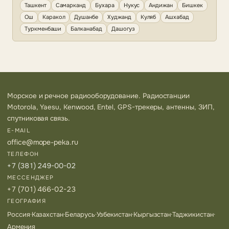
Ташкент
Самарканд
Бухара
Нукус
Андижан
Бишкек
Ош
Каракол
Душанбе
Худжанд
Куляб
Ашхабад
Туркменбаши
Балканабад
Дашогуз
Морское и речное радиооборудование. Радиостанции
Motorola, Yaesu, Kenwood, Entel, GPS-трекеры, антенны, ЗИП,
спутниковая связь.
E-MAIL
office@mope-peka.ru
ТЕЛЕФОН
+7 (381) 249-00-02
МЕССЕНДЖЕР
+7 (701) 466-02-23
ГЕОГРАФИЯ
Россия
·
Казахстан
·
Беларусь
·
Узбекистан
·
Кыргызстан
·
Таджикистан
·
Армения