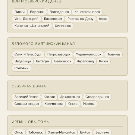
ДОН И СЕВЕРСКИЙ ДОНЕЦ
Лиски
Воронеж
Волгодонск
Константиновск
Усть-Донецкий
Багаевская
Ростов-на-Дону
Азов
Каменск-Шахтинский
Цимлянск
БЕЛОМОРО-БАЛТИЙСКИЙ КАНАЛ
Санкт-Петербург
Петрозаводск
Медвежьегорск
Повенец
Надвоицы
Вытегра
Белозерск
Череповец
Кижи
Соловки
СЕВЕРНАЯ ДВИНА
Великий Устюг
Котлас
Архангельск
Северодвинск
Сольвычегодск
Холмогоры
Онега
Мезень
ИРТЫШ, ОБЬ, ТОМЬ
Омск
Тобольск
Ханты-Мансийск
Бийск
Барнаул