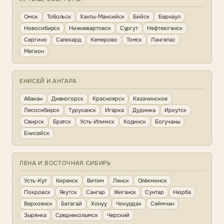
Омск
Тобольск
Ханты-Мансийск
Бийск
Барнаул
Новосибирск
Нижневартовск
Сургут
Нефтеюганск
Сергино
Салехард
Кемерово
Томск
Лангепас
Мегион
ЕНИСЕЙ И АНГАРА
Абакан
Дивногорск
Красноярск
Казачинское
Лесосибирск
Туруханск
Игарка
Дудинка
Иркутск
Свирск
Братск
Усть-Илимск
Кодинск
Богучаны
Енисейск
ЛЕНА И ВОСТОЧНАЯ СИБИРЬ
Усть-Кут
Киренск
Витим
Ленск
Олёкминск
Покровск
Якутск
Сангар
Жиганск
Сунтар
Нюрба
Верхоянск
Батагай
Хонуу
Чокурдах
Сеймчан
Зырянка
Среднеколымск
Черский