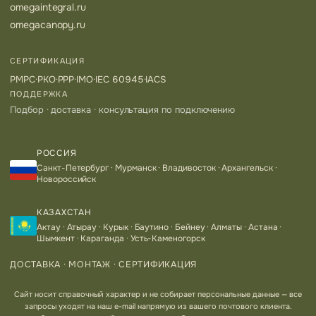
omegaintegral.ru
omegacanopy.ru
СЕРТИФИКАЦИЯ
РМРС
·
РКО
·
РРР
·
IMO
·
IEC 60945
·
IACS
ПОДДЕРЖКА
Подбор · доставка · консультация по подключению
РОССИЯ
Санкт-Петербург · Мурманск · Владивосток · Архангельск ·
Новороссийск
КАЗАХСТАН
Актау · Атырау · Курык · Баутино · Бейнеу · Алматы · Астана ·
Шымкент · Караганда · Усть-Каменогорск
ДОСТАВКА · МОНТАЖ · СЕРТИФИКАЦИЯ
Сайт носит справочный характер и не собирает персональные данные — все
запросы уходят на наш e-mail напрямую из вашего почтового клиента.