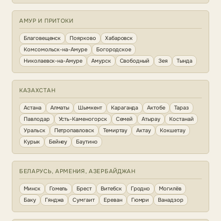
АМУР И ПРИТОКИ
Благовещенск
Поярково
Хабаровск
Комсомольск-на-Амуре
Богородское
Николаевск-на-Амуре
Амурск
Свободный
Зея
Тында
КАЗАХСТАН
Астана
Алматы
Шымкент
Караганда
Актобе
Тараз
Павлодар
Усть-Каменогорск
Семей
Атырау
Костанай
Уральск
Петропавловск
Темиртау
Актау
Кокшетау
Курык
Бейнеу
Баутино
БЕЛАРУСЬ, АРМЕНИЯ, АЗЕРБАЙДЖАН
Минск
Гомель
Брест
Витебск
Гродно
Могилёв
Баку
Гянджа
Сумгаит
Ереван
Гюмри
Ванадзор