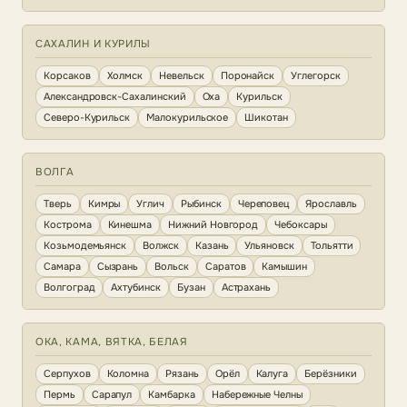
САХАЛИН И КУРИЛЫ
Корсаков
Холмск
Невельск
Поронайск
Углегорск
Александровск-Сахалинский
Оха
Курильск
Северо-Курильск
Малокурильское
Шикотан
ВОЛГА
Тверь
Кимры
Углич
Рыбинск
Череповец
Ярославль
Кострома
Кинешма
Нижний Новгород
Чебоксары
Козьмодемьянск
Волжск
Казань
Ульяновск
Тольятти
Самара
Сызрань
Вольск
Саратов
Камышин
Волгоград
Ахтубинск
Бузан
Астрахань
ОКА, КАМА, ВЯТКА, БЕЛАЯ
Серпухов
Коломна
Рязань
Орёл
Калуга
Берёзники
Пермь
Сарапул
Камбарка
Набережные Челны