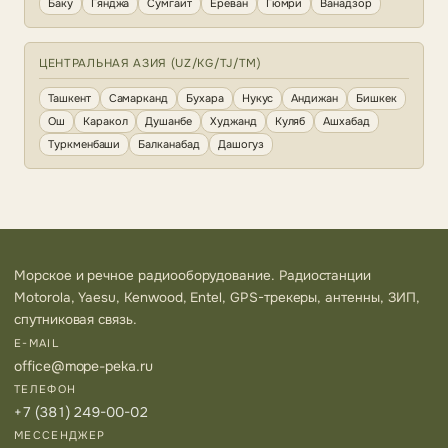
Баку
Гянджа
Сумгаит
Ереван
Гюмри
Ванадзор
ЦЕНТРАЛЬНАЯ АЗИЯ (UZ/KG/TJ/TM)
Ташкент
Самарканд
Бухара
Нукус
Андижан
Бишкек
Ош
Каракол
Душанбе
Худжанд
Куляб
Ашхабад
Туркменбаши
Балканабад
Дашогуз
Морское и речное радиооборудование. Радиостанции
Motorola, Yaesu, Kenwood, Entel, GPS-трекеры, антенны, ЗИП,
спутниковая связь.
E-MAIL
office@mope-peka.ru
ТЕЛЕФОН
+7 (381) 249-00-02
МЕССЕНДЖЕР