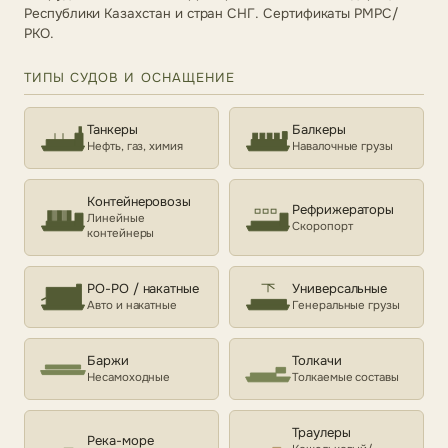
Республики Казахстан и стран СНГ. Сертификаты РМРС/
РКО.
ТИПЫ СУДОВ И ОСНАЩЕНИЕ
Танкеры
Балкеры
Нефть, газ, химия
Навалочные грузы
Контейнеровозы
Рефрижераторы
Линейные
Скоропорт
контейнеры
РО-РО / накатные
Универсальные
Авто и накатные
Генеральные грузы
Баржи
Толкачи
Несамоходные
Толкаемые составы
Траулеры
Река-море