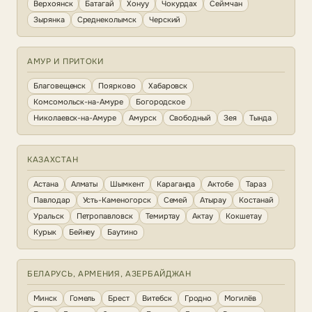
Верхоянск
Батагай
Хонуу
Чокурдах
Сеймчан
Зырянка
Среднеколымск
Черский
АМУР И ПРИТОКИ
Благовещенск
Поярково
Хабаровск
Комсомольск-на-Амуре
Богородское
Николаевск-на-Амуре
Амурск
Свободный
Зея
Тында
КАЗАХСТАН
Астана
Алматы
Шымкент
Караганда
Актобе
Тараз
Павлодар
Усть-Каменогорск
Семей
Атырау
Костанай
Уральск
Петропавловск
Темиртау
Актау
Кокшетау
Курык
Бейнеу
Баутино
БЕЛАРУСЬ, АРМЕНИЯ, АЗЕРБАЙДЖАН
Минск
Гомель
Брест
Витебск
Гродно
Могилёв