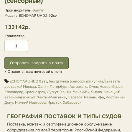
(сенсорный)
Производитель:
Garmin
Модель: ECHOMAP UHD2 92sv
133142р.
Количество
Отправить запрос на почту
⚡ Откроется ваш почтовый клиент
ECHOMAP UHD2 92sv
,
без датчика (сенсорный) купить/заказать
доставкой Москва
,
Санкт-Петербург
,
Астрахань
,
Омск
,
Новосибирск
,
Краснодар
,
Красноярск
,
Сургут
,
Ханты-Мансийск
,
Ямало-Ненецкий
автономный округ
,
Ханты-Мансийск
,
Саратов
,
Рязань
,
Уфа
,
Ростов-на-
Дону
,
Нижний Новгород
,
Иркутск
,
Хабаровск
ГЕОГРАФИЯ ПОСТАВОК И ТИПЫ СУДОВ
Поставка, монтаж и сертификационное обслуживание
оборудования по всей территории Российской Федерации,