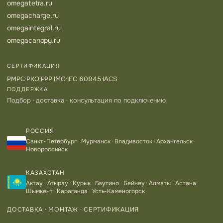
omegatetra.ru
omegacharge.ru
omegaintegral.ru
omegacanopy.ru
СЕРТИФИКАЦИЯ
РМРС
·
РКО
·
РРР
·
IMO
·
IEC 60945
·
IACS
ПОДДЕРЖКА
Подбор · доставка · консультация по подключению
РОССИЯ
Санкт-Петербург · Мурманск · Владивосток · Архангельск ·
Новороссийск
КАЗАХСТАН
Актау · Атырау · Курык · Баутино · Бейнеу · Алматы · Астана ·
Шымкент · Караганда · Усть-Каменогорск
ДОСТАВКА · МОНТАЖ · СЕРТИФИКАЦИЯ