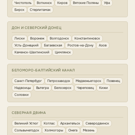
Чистополь
Воткинск
Киров
Вятские Поляны
Уфа
Бирск
Стерлитамак
ДОН И СЕВЕРСКИЙ ДОНЕЦ
Лиски
Воронеж
Волгодонск
Константиновск
Усть-Донецкий
Багаевская
Ростов-на-Дону
Азов
Каменск-Шахтинский
Цимлянск
БЕЛОМОРО-БАЛТИЙСКИЙ КАНАЛ
Санкт-Петербург
Петрозаводск
Медвежьегорск
Повенец
Надвоицы
Вытегра
Белозерск
Череповец
Кижи
Соловки
СЕВЕРНАЯ ДВИНА
Великий Устюг
Котлас
Архангельск
Северодвинск
Сольвычегодск
Холмогоры
Онега
Мезень