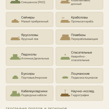
Кошельковый/
Смешанное (РКО)
донный
Сейнеры
Краболовы
Малый прибрежный
Промысел краба
Ярусоловы
Плавбазы
Ярусный лов
Перерабатывающие
Спасательные
Ледоколы
Аварийно-
Атомные/дизельные
спасательные
Буксиры
Лоцманские
Портовые/морские
Подвозка лоцманов
Кабелеукладчики
Научно-исслед.
Подводные кабели
Гидрография
ГЕОГРАФИЯ ПОРТОВ И РЕГИОНОВ