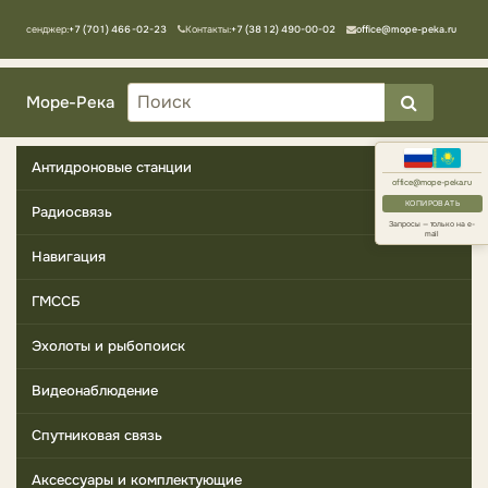
Мессенджер:
+7 (701) 466-02-23
Контакты:
+7 (3812) 490-00-02
office@mope-peka.ru
Море-Река
Антидроновые станции
office@mope-peka.ru
КОПИРОВАТЬ
Радиосвязь
Запросы — только на e-
mail
Навигация
ГМССБ
Эхолоты и рыбопоиск
Видеонаблюдение
Спутниковая связь
Аксессуары и комплектующие