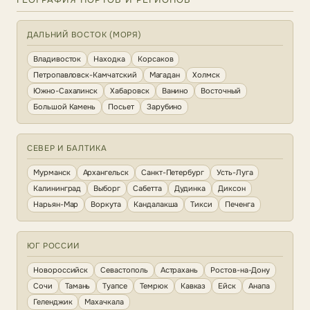
ДАЛЬНИЙ ВОСТОК (МОРЯ)
Владивосток
Находка
Корсаков
Петропавловск-Камчатский
Магадан
Холмск
Южно-Сахалинск
Хабаровск
Ванино
Восточный
Большой Камень
Посьет
Зарубино
СЕВЕР И БАЛТИКА
Мурманск
Архангельск
Санкт-Петербург
Усть-Луга
Калининград
Выборг
Сабетта
Дудинка
Диксон
Нарьян-Мар
Воркута
Кандалакша
Тикси
Печенга
ЮГ РОССИИ
Новороссийск
Севастополь
Астрахань
Ростов-на-Дону
Сочи
Тамань
Туапсе
Темрюк
Кавказ
Ейск
Анапа
Геленджик
Махачкала