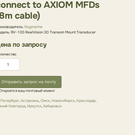
connect to AXIOM MFDs
(8m cable)
оизводитель:
Raymarine
дель: RV-100 RealVision 3D Transom Mount Transducer
ена по запросу
личество
Отправить запрос на почту
Откроется ваш почтовый клиент
-Петербург
,
Астрахань
,
Омск
,
Новосибирск
,
Краснодар
,
жний Новгород
,
Иркутск
,
Хабаровск