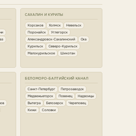
САХАЛИН И КУРИЛЫ
Корсаков
Холмск
Невельск
чи
Поронайск
Углегорск
аз
Александровск-Сахалинский
Оха
Курильск
Северо-Курильск
Малокурильское
Шикотан
БЕЛОМОРО-БАЛТИЙСКИЙ КАНАЛ
Санкт-Петербург
Петрозаводск
Медвежьегорск
Повенец
Надвоицы
зов
Вытегра
Белозерск
Череповец
Кижи
Соловки