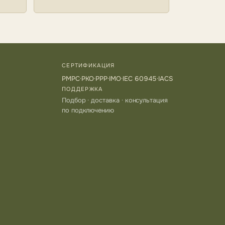
СЕРТИФИКАЦИЯ
РМРС
·
РКО
·
РРР
·
IMO
·
IEC 60945
·
IACS
ПОДДЕРЖКА
Подбор · доставка · консультация
по подключению