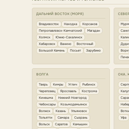
ДАЛЬНИЙ ВОСТОК (МОРЯ)
СЕВЕ
Владивосток
Находка
Корсаков
Мурм
Петропавловск-Камчатский
Магадан
Санк
Холмск
Южно-Сахалинск
Кали
Хабаровск
Ванино
Восточный
Дуди
Большой Камень
Посьет
Зарубино
Ворк
Пече
ВОЛГА
ОКА, 
Тверь
Кимры
Углич
Рыбинск
Серп
Череповец
Ярославль
Кострома
Калу
Кинешма
Нижний Новгород
Сара
Чебоксары
Козьмодемьянск
Набе
Волжск
Казань
Ульяновск
Вотк
Тольятти
Самара
Сызрань
Уфа
Вольск
Саратов
Камышин