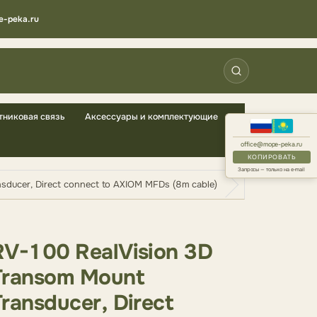
e-peka.ru
тниковая связь
Аксессуары и комплектующие
office@mope-peka.ru
КОПИРОВАТЬ
Запросы — только на e-mail
ducer, Direct connect to AXIOM MFDs (8m cable)
RV-100 RealVision 3D
Transom Mount
Transducer, Direct