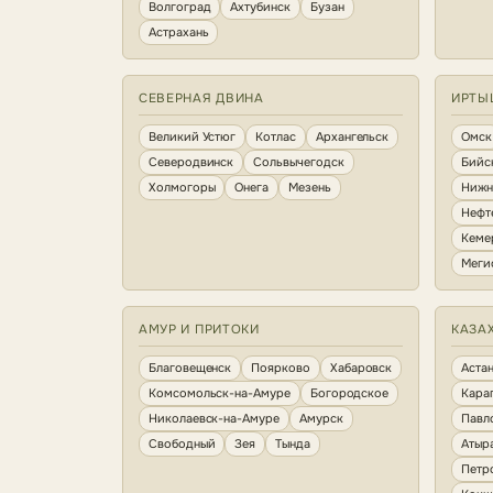
Волгоград
Ахтубинск
Бузан
Астрахань
СЕВЕРНАЯ ДВИНА
ИРТЫ
Великий Устюг
Котлас
Архангельск
Омск
Северодвинск
Сольвычегодск
Бийс
Холмогоры
Онега
Мезень
Нижн
Нефт
Кеме
Меги
АМУР И ПРИТОКИ
КАЗА
Благовещенск
Поярково
Хабаровск
Аста
Комсомольск-на-Амуре
Богородское
Кара
Николаевск-на-Амуре
Амурск
Павл
Свободный
Зея
Тында
Атыр
Петр