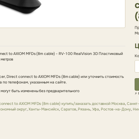
Пр
Мо
Ц
nnect to AXIOM MFDs (8m cable) - RV-100 RealVision 3D Пластиковый
Ко
 метров
er, Direct connect to AXIOM MFDs (8m cable) или уточнить стоимость
 по телефонам, указанным на сайте.
 могут быть изменены без предварительного
⚡ 
 connect to AXIOM MFDs (8m cable) купить/заказать доставкой Москва
,
Санкт
ономный округ
,
Ханты-Мансийск
,
Саратов
,
Рязань
,
Уфа
,
Ростов-на-Дону
,
Ни