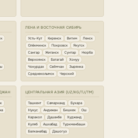
ЛЕНА И ВОСТОЧНАЯ СИБИРЬ
ск
Усть-Кут
Киренск
Витим
Ленск
Олёкминск
Покровск
Якутск
Сангар
Жиганск
Сунтар
Нюрба
Верхоянск
Батагай
Хонуу
ны
Чокурдах
Сеймчан
Зырянка
Среднеколымск
Черский
ЙДЖАН
ЦЕНТРАЛЬНАЯ АЗИЯ (UZ/KG/TJ/TM)
к
Ташкент
Самарканд
Бухара
жа
Нукус
Андижан
Бишкек
Ош
Каракол
Душанбе
Худжанд
Куляб
Ашхабад
Туркменбаши
Балканабад
Дашогуз