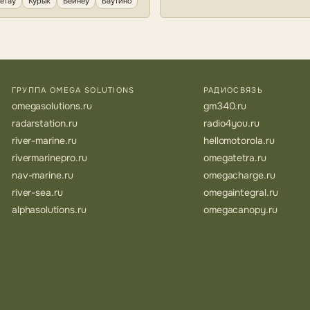
етау
Курык
Бейнеу
Баутино
ГРУППА OMEGA SOLUTIONS
РАДИОСВЯЗЬ
omegasolutions.ru
gm340.ru
radarstation.ru
radio4you.ru
river-marine.ru
hellomotorola.ru
rivermarinepro.ru
omegatetra.ru
nav-marine.ru
omegacharge.ru
river-sea.ru
omegaintegral.ru
alphasolutions.ru
omegacanopy.ru