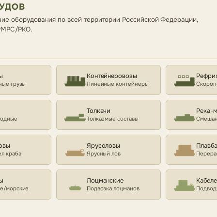
СУДОВ
ие оборудования по всей территории Российской Федерации,
 РМРС/РКО.
ы
Контейнеровозы
Рефри
ные грузы
Линейные контейнеры
Скороп
Толкачи
Река-
ходные
Толкаемые составы
Смешан
овы
Ярусоловы
Плавб
л краба
Ярусный лов
Перера
ы
Лоцманские
Кабел
е/морские
Подвозка лоцманов
Подвод