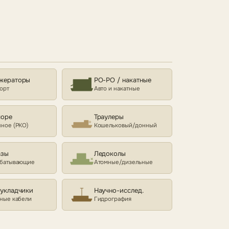
жераторы
РО-РО / накатные
орт
Авто и накатные
море
Траулеры
ное (РКО)
Кошельковый/донный
азы
Ледоколы
батывающие
Атомные/дизельные
еукладчики
Научно-исслед.
ные кабели
Гидрография