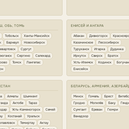
Ш, ОБЬ, ТОМЬ
ЕНИСЕЙ И АНГАРА
Тобольск
Ханты-Мансийск
Абакан
Дивногорск
Краснояр
к
Барнаул
Новосибирск
Казачинское
Лесосибирск
евартовск
Сургут
Туруханск
Игарка
Дудинка
еюганск
Сергино
Салехард
Иркутск
Свирск
Братск
рово
Томск
Лангепас
Усть-Илимск
Кодинск
Богуча
он
Енисейск
ХСТАН
БЕЛАРУСЬ, АРМЕНИЯ, АЗЕРБА
на
Алматы
Шымкент
Минск
Гомель
Брест
Витебс
ганда
Актобе
Тараз
Гродно
Могилёв
Баку
Гянд
одар
Усть-Каменогорск
Семей
Сумгаит
Ереван
Гюмри
ау
Костанай
Уральск
Ванадзор
опавловск
Темиртау
Актау