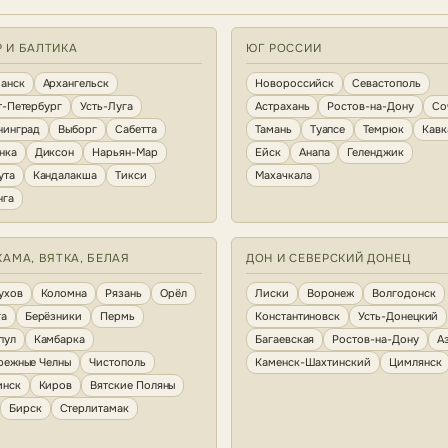
Р И БАЛТИКА
ЮГ РОССИИ
анск
Архангельск
Новороссийск
Севастополь
т-Петербург
Усть-Луга
Астрахань
Ростов-на-Дону
Со
нинград
Выборг
Сабетта
Тамань
Туапсе
Темрюк
Кавк
нка
Диксон
Нарьян-Мар
Ейск
Анапа
Геленджик
ута
Кандалакша
Тикси
Махачкала
нга
КАМА, ВЯТКА, БЕЛАЯ
ДОН И СЕВЕРСКИЙ ДОНЕЦ
ухов
Коломна
Рязань
Орёл
Лиски
Воронеж
Волгодонск
га
Берёзники
Пермь
Константиновск
Усть-Донецкий
пул
Камбарка
Багаевская
Ростов-на-Дону
А
режные Челны
Чистополь
Каменск-Шахтинский
Цимлянск
инск
Киров
Вятские Поляны
Бирск
Стерлитамак