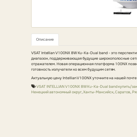
Описание
VSAT Intellian V100NX 8W Ku-Ka-Dual band - это перспект
диапазон, поддерживающая будущие широкополосные сети 
отражателем. Новая операционная платформа 100NX позво
готовность излучатели ко всем будущим сетям.
Актуальную цену Intellian V100NX уточните на нашей почте
VSAT INTELLIAN V100NX 8W Ku-Ka-Dual band купить/за
Ненецкий автономный округ
,
Ханты-Мансийск
,
Саратов
,
Ря