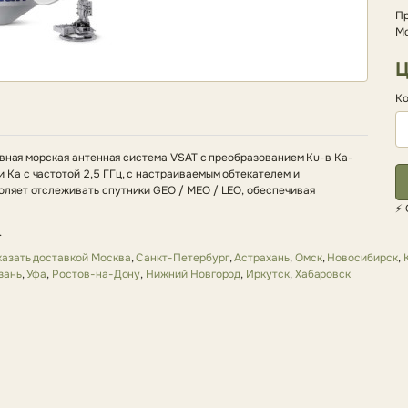
Пр
Мо
Ц
Ко
ивная морская антенная система VSAT с преобразованием Ku-в Ka-
Ka с частотой 2,5 ГГц, с настраиваемым обтекателем и
ляет отслеживать спутники GEO / MEO / LEO, обеспечивая
⚡ 
.
казать доставкой Москва
,
Санкт-Петербург
,
Астрахань
,
Омск
,
Новосибирск
,
зань
,
Уфа
,
Ростов-на-Дону
,
Нижний Новгород
,
Иркутск
,
Хабаровск