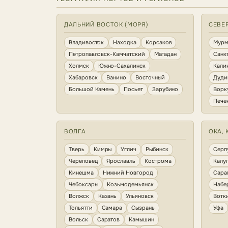
ДАЛЬНИЙ ВОСТОК (МОРЯ)
СЕВЕ
Владивосток
Находка
Корсаков
Мурм
Петропавловск-Камчатский
Магадан
Санк
Холмск
Южно-Сахалинск
Кали
Хабаровск
Ванино
Восточный
Дуди
Большой Камень
Посьет
Зарубино
Ворк
Пече
ВОЛГА
ОКА, 
Тверь
Кимры
Углич
Рыбинск
Серп
Череповец
Ярославль
Кострома
Калу
Кинешма
Нижний Новгород
Сара
Чебоксары
Козьмодемьянск
Набе
Волжск
Казань
Ульяновск
Вотк
Тольятти
Самара
Сызрань
Уфа
Вольск
Саратов
Камышин