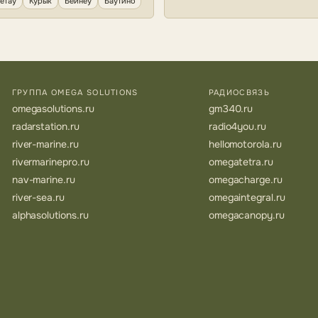
етау
Курык
Бейнеу
Баутино
ГРУППА OMEGA SOLUTIONS
РАДИОСВЯЗЬ
omegasolutions.ru
gm340.ru
radarstation.ru
radio4you.ru
river-marine.ru
hellomotorola.ru
rivermarinepro.ru
omegatetra.ru
nav-marine.ru
omegacharge.ru
river-sea.ru
omegaintegral.ru
alphasolutions.ru
omegacanopy.ru