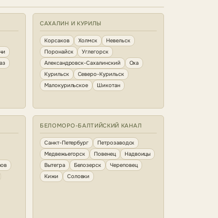
САХАЛИН И КУРИЛЫ
Корсаков
Холмск
Невельск
чи
Поронайск
Углегорск
аз
Александровск-Сахалинский
Оха
Курильск
Северо-Курильск
Малокурильское
Шикотан
БЕЛОМОРО-БАЛТИЙСКИЙ КАНАЛ
Санкт-Петербург
Петрозаводск
Медвежьегорск
Повенец
Надвоицы
зов
Вытегра
Белозерск
Череповец
Кижи
Соловки