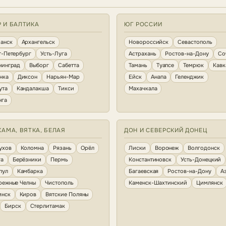
Р И БАЛТИКА
ЮГ РОССИИ
анск
Архангельск
Новороссийск
Севастополь
т-Петербург
Усть-Луга
Астрахань
Ростов-на-Дону
Со
нинград
Выборг
Сабетта
Тамань
Туапсе
Темрюк
Кавк
нка
Диксон
Нарьян-Мар
Ейск
Анапа
Геленджик
ута
Кандалакша
Тикси
Махачкала
нга
КАМА, ВЯТКА, БЕЛАЯ
ДОН И СЕВЕРСКИЙ ДОНЕЦ
ухов
Коломна
Рязань
Орёл
Лиски
Воронеж
Волгодонск
га
Берёзники
Пермь
Константиновск
Усть-Донецкий
пул
Камбарка
Багаевская
Ростов-на-Дону
А
режные Челны
Чистополь
Каменск-Шахтинский
Цимлянск
инск
Киров
Вятские Поляны
Бирск
Стерлитамак