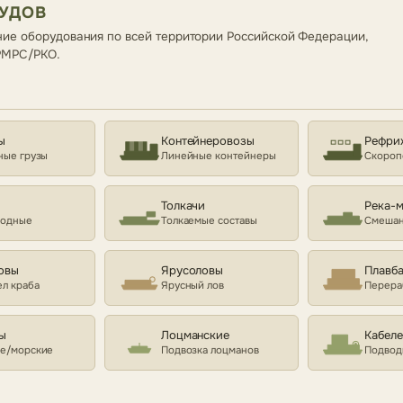
СУДОВ
ие оборудования по всей территории Российской Федерации,
 РМРС/РКО.
ы
Контейнеровозы
Рефри
ные грузы
Линейные контейнеры
Скороп
Толкачи
Река-
ходные
Толкаемые составы
Смешан
овы
Ярусоловы
Плавб
л краба
Ярусный лов
Перера
ы
Лоцманские
Кабел
е/морские
Подвозка лоцманов
Подвод