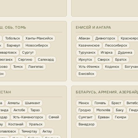
Ш, ОБЬ, ТОМЬ
ЕНИСЕЙ И АНГАРА
Тобольск
Ханты-Мансийск
Абакан
Дивногорск
Краснояр
к
Барнаул
Новосибирск
Казачинское
Лесосибирск
евартовск
Сургут
Туруханск
Игарка
Дудинка
еюганск
Сергино
Салехард
Иркутск
Свирск
Братск
рово
Томск
Лангепас
Усть-Илимск
Кодинск
Богуча
он
Енисейск
ХСТАН
БЕЛАРУСЬ, АРМЕНИЯ, АЗЕРБА
на
Алматы
Шымкент
Минск
Гомель
Брест
Витебс
ганда
Актобе
Тараз
Гродно
Могилёв
Баку
Гянд
одар
Усть-Каменогорск
Семей
Сумгаит
Ереван
Гюмри
ау
Костанай
Уральск
Ванадзор
опавловск
Темиртау
Актау