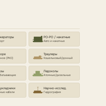
жераторы
РО-РО / накатные
орт
Авто и накатные
море
Траулеры
ное (РКО)
Кошельковый/донный
азы
Ледоколы
батывающие
Атомные/дизельные
еукладчики
Научно-исслед.
ные кабели
Гидрография