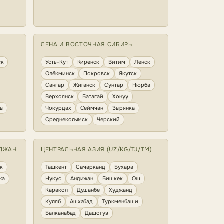
ЛЕНА И ВОСТОЧНАЯ СИБИРЬ
ск
Усть-Кут
Киренск
Витим
Ленск
Олёкминск
Покровск
Якутск
Сангар
Жиганск
Сунтар
Нюрба
Верхоянск
Батагай
Хонуу
ны
Чокурдах
Сеймчан
Зырянка
Среднеколымск
Черский
ЙДЖАН
ЦЕНТРАЛЬНАЯ АЗИЯ (UZ/KG/TJ/TM)
к
Ташкент
Самарканд
Бухара
жа
Нукус
Андижан
Бишкек
Ош
Каракол
Душанбе
Худжанд
Куляб
Ашхабад
Туркменбаши
Балканабад
Дашогуз