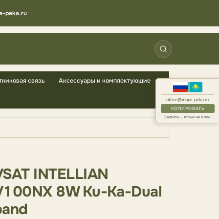
e-peka.ru
тниковая связь
Аксессуары и комплектующие
office@mope-peka.ru
КОПИРОВАТЬ
Запросы — только на e-mail
VSAT INTELLIAN
V100NX 8W Ku-Ka-Dual
band