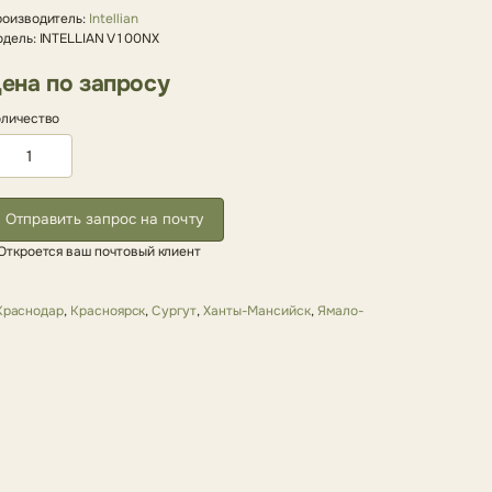
оизводитель:
Intellian
дель: INTELLIAN V100NX
ена по запросу
личество
Отправить запрос на почту
Откроется ваш почтовый клиент
Краснодар
,
Красноярск
,
Сургут
,
Ханты-Мансийск
,
Ямало-