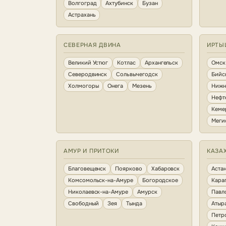
Волгоград
Ахтубинск
Бузан
Астрахань
СЕВЕРНАЯ ДВИНА
ИРТЫ
Великий Устюг
Котлас
Архангельск
Омск
Северодвинск
Сольвычегодск
Бийс
Холмогоры
Онега
Мезень
Нижн
Нефт
Кеме
Меги
АМУР И ПРИТОКИ
КАЗА
Благовещенск
Поярково
Хабаровск
Аста
Комсомольск-на-Амуре
Богородское
Кара
Николаевск-на-Амуре
Амурск
Павл
Свободный
Зея
Тында
Атыр
Петр