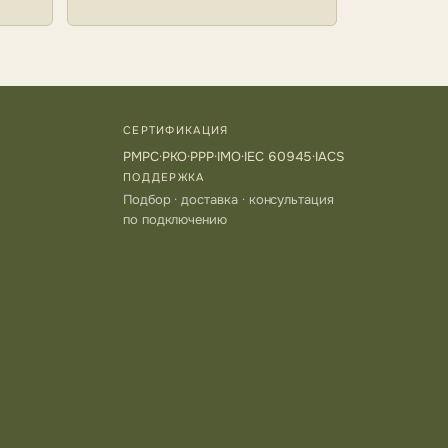
СЕРТИФИКАЦИЯ
РМРС
·
РКО
·
РРР
·
IMO
·
IEC 60945
·
IACS
ПОДДЕРЖКА
Подбор · доставка · консультация
по подключению